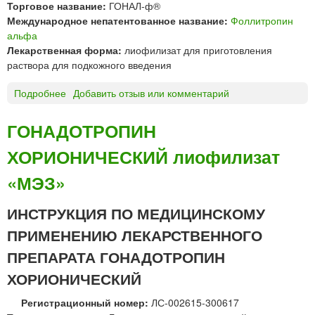
С
Торговое название:
ГОНАЛ-ф®
И
Международное непатентованное название:
Фоллитропин
Н
альфа
т
Лекарственная форма:
лиофилизат для приготовления
а
раствора для подкожного введения
б
л
Подробнее
о
Добавить отзыв или комментарий
е
Г
т
О
ГОНАДОТРОПИН
к
Н
и
ХОРИОНИЧЕСКИЙ лиофилизат
А
«
Л
«МЭЗ»
О
-
з
ф
ИНСТРУКЦИЯ ПО МЕДИЦИНСКОМУ
о
®
н
л
ПРИМЕНЕНИЮ ЛЕКАРСТВЕННОГО
»
и
ПРЕПАРАТА ГОНАДОТРОПИН
о
ф
ХОРИОНИЧЕСКИЙ
и
л
Регистрационный номер:
ЛС-002615-300617
и