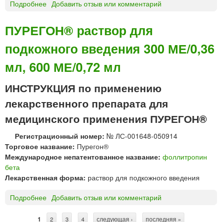
и
Подробнее
о
Добавить отзыв или комментарий
я
П
р
У
ПУРЕГОН® раствор для
а
Р
подкожного введения 300 МЕ/0,36
с
Е
т
Г
мл, 600 МЕ/0,72 мл
в
О
о
Н
ИНСТРУКЦИЯ по применению
р
®
а
р
лекарственного препарата для
д
а
медицинского применения ПУРЕГОН®
л
с
я
т
Регистрационный номер:
№ ЛС-001648-050914
п
в
Торговое название:
Пурегон®
о
о
Международное непатентованное название:
фоллитропин
д
р
бета
к
д
Лекарственная форма:
раствор для подкожного введения
о
л
ж
я
Подробнее
о
Добавить отзыв или комментарий
н
п
П
о
о
У
1
2
3
4
следующая ›
последняя »
г
д