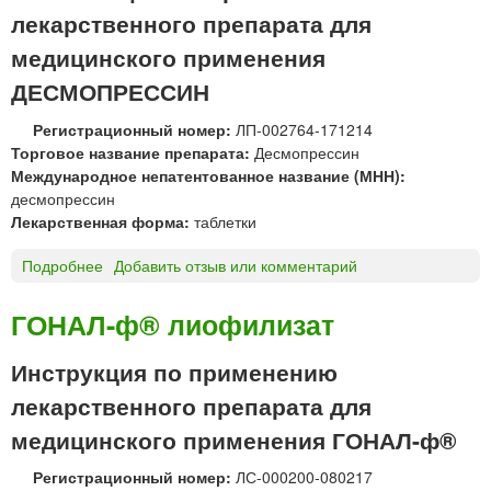
лекарственного препарата для
медицинского применения
ДЕСМОПРЕССИН
Регистрационный номер:
ЛП-002764-171214
Торговое название препарата:
Десмопрессин
Международное непатентованное название (МНН):
десмопрессин
Лекарственная форма:
таблетки
Подробнее
о
Добавить отзыв или комментарий
Д
Е
ГОНАЛ-ф® лиофилизат
С
М
Инструкция по применению
О
лекарственного препарата для
П
Р
медицинского применения ГОНАЛ-ф®
Е
С
Регистрационный номер:
ЛС-000200-080217