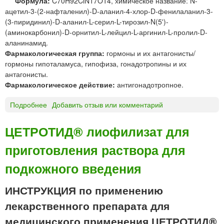
Формула:
C70H92ClN17O14, химическое название: N-
с
а
ацетил-3-(2-нафталенил)-D-аланил-4-хлор-D-фенилаланил-3-
п
»
(3-пиридинил)-D-аланил-L-серил-L-тирозил-N(5')-
р
«
(аминокарбонил)-D-орнитил-L-лейцил-L-аргинил-L-пролил-D-
е
Ф
аланинамид.
й
а
Фармакологическая группа:
гормоны и их антагонисты/
н
р
гормоны гипоталамуса, гипофиза, гонадотропины и их
а
м
антагонисты.
з
с
Фармакологическое действие:
антигонадотропное.
а
т
л
а
Подробнее
о
Добавить отзыв или комментарий
ь
н
Ц
н
д
е
ы
ЦЕТРОТИД® лиофилизат для
а
т
й
р
приготовления раствора для
р
д
т
о
о
подкожного введения
-
р
з
У
е
и
ф
ИНСТРУКЦИЯ по применению
л
р
а
и
о
лекарственного препарата для
В
к
в
И
медицинского применения ЦЕТРОТИД®
с
а