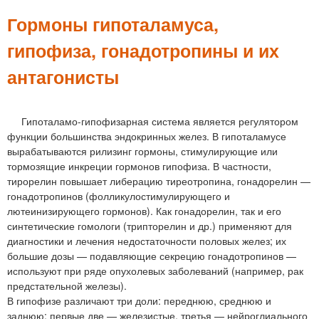
м
е
Гормоны гипоталамуса,
н
гипофиза, гонадотропины и их
ю
антагонисты
Гипоталамо-гипофизарная система является регулятором
функции большинства эндокринных желез. В гипоталамусе
вырабатываются рилизинг гормоны, стимулирующие или
тормозящие инкреции гормонов гипофиза. В частности,
тирорелин повышает либерацию тиреотропина, гонадорелин —
гонадотропинов (фолликулостимулирующего и
лютеинизирующего гормонов). Как гонадорелин, так и его
синтетические гомологи (трипторелин и др.) применяют для
диагностики и лечения недостаточности половых желез; их
большие дозы — подавляющие секрецию гонадотропинов —
используют при ряде опухолевых заболеваний (например, рак
предстательной железы).
В гипофизе различают три доли: переднюю, среднюю и
заднюю; первые две — железистые, третья — нейроглиального