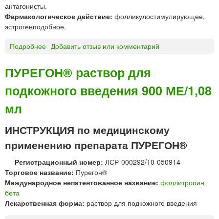
антагонисты.
ф
Фармакологическое действие:
фолликулостимулирующее,
и
эстрогенподобное.
л
и
Подробнее
о
Добавить отзыв или комментарий
з
Ф
а
о
т
ПУРЕГОН® раствор для
л
д
подкожного введения 900 МЕ/1,08
л
л
и
я
мл
т
п
р
р
ИНСТРУКЦИЯ по медицинскому
о
и
п
г
применению препарата ПУРЕГОН®
и
о
н
т
Регистрационный номер:
ЛСР-000292/10-050914
б
о
Торговое название:
Пурегон®
е
в
Международное непатентованное название:
фоллитропин
т
л
бета
а
е
Лекарственная форма:
раствор для подкожного введения
*
н