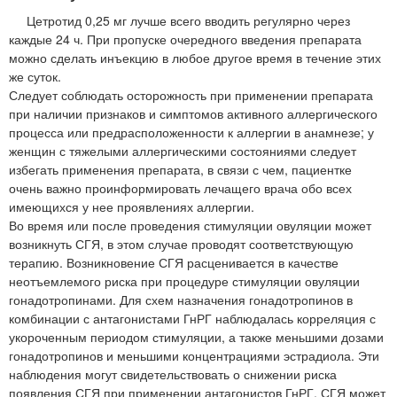
Цетротид 0,25 мг лучше всего вводить регулярно через
каждые 24 ч. При пропуске очередного введения препарата
можно сделать инъекцию в любое другое время в течение этих
же суток.
Следует соблюдать осторожность при применении препарата
при наличии признаков и симптомов активного аллергического
процесса или предрасположенности к аллергии в анамнезе; у
женщин с тяжелыми аллергическими состояниями следует
избегать применения препарата, в связи с чем, пациентке
очень важно проинформировать лечащего врача обо всех
имеющихся у нее проявлениях аллергии.
Во время или после проведения стимуляции овуляции может
возникнуть СГЯ, в этом случае проводят соответствующую
терапию. Возникновение СГЯ расценивается в качестве
неотъемлемого риска при процедуре стимуляции овуляции
гонадотропинами. Для схем назначения гонадотропинов в
комбинации с антагонистами ГнРГ наблюдалась корреляция с
укороченным периодом стимуляции, а также меньшими дозами
гонадотропинов и меньшими концентрациями эстрадиола. Эти
наблюдения могут свидетельствовать о снижении риска
появления СГЯ при применении антагонистов ГнРГ. СГЯ может