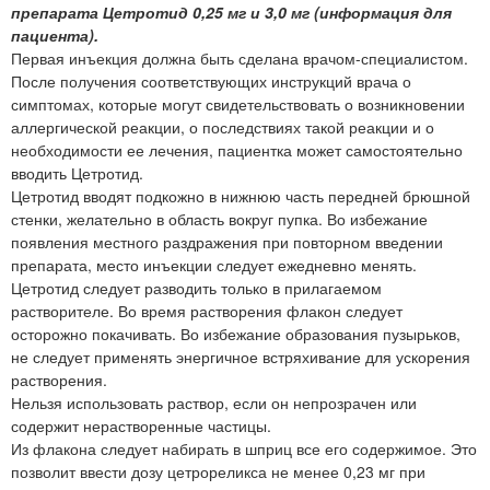
препарата Цетротид 0,25 мг и 3,0 мг (информация для
пациента).
Первая инъекция должна быть сделана врачом-специалистом.
После получения соответствующих инструкций врача о
симптомах, которые могут свидетельствовать о возникновении
аллергической реакции, о последствиях такой реакции и о
необходимости ее лечения, пациентка может самостоятельно
вводить Цетротид.
Цетротид вводят подкожно в нижнюю часть передней брюшной
стенки, желательно в область вокруг пупка. Во избежание
появления местного раздражения при повторном введении
препарата, место инъекции следует ежедневно менять.
Цетротид следует разводить только в прилагаемом
растворителе. Во время растворения флакон следует
осторожно покачивать. Во избежание образования пузырьков,
не следует применять энергичное встряхивание для ускорения
растворения.
Нельзя использовать раствор, если он непрозрачен или
содержит нерастворенные частицы.
Из флакона следует набирать в шприц все его содержимое. Это
позволит ввести дозу цетрореликса не менее 0,23 мг при