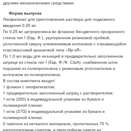
другими механическими средствами.
Форма выпуска
Лиофилизат для приготовления раствора для подкожного
введения 0,25 мг.
По 0,25 мг цетрореликса во флаконе бесцветного прозрачного
стекла тип I (Евр. Ф.), укупоренном резиновой пробкой,
уплотненной сверху алюминиевым колпачком с отрывающейся
пластмассовой крышечкой типа «flip-off».
По 1,0 мл воды для инъекций в предварительно заполненном
шприце из стекла тип I (Евр. Ф./Ф. США), снабженном шток-
поршнем из полипропилена с резиновым уплотнителем и
колпачком из полипропилена.
В состав комплекта входит:
1 флакон с лиофилизатом;
1 предварительно заполненный шприц с растворителем;
1 игла (200) в индивидуальной упаковке из бумаги и
полимерной пленки;
1 игла (27G) в индивидуальной упаковке из бумаги и
полимерной пленки;
2 тампона из нетканого материала, пропитанных 70 %
изопропиловым спиртом, в двухслойном пакете из