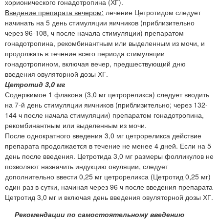
хорионического гонадотропина (ХГ).
Введение препарата вечером:
лечение Цетротидом следует
начинать на 5 день стимуляции яичников (приблизительно
через 96-108, ч после начала стимуляции) препаратом
гонадотропина, рекомбинантным или выделенным из мочи, и
продолжать в течение всего периода стимуляции
гонадотропином, включая вечер, предшествующий дню
введения овуляторной дозы ХГ.
Цетротид 3,0 мг
Содержимое 1 флакона (3,0 мг цетрореликса) следует вводить
на 7-й день стимуляции яичников (приблизительно; через 132-
144 ч после начала стимуляции) препаратом гонадотропина,
рекомбинантным или выделенным из мочи.
После однократного введения 3,0 мг цетрореликса действие
препарата продолжается в течение не менее 4 дней. Если на 5
день после введения. Цетротида 3,0 мг размеры фолликулов не
позволяют назначить индукцию овуляции, следует
дополнительно ввести 0,25 мг цетрореликса (Цетротид 0,25 мг)
один раз в сутки, начиная через 96 ч после введения препарата
Цетротид 3,0 мг и включая день введения овуляторной дозы ХГ.
Рекомендации по самостоятельному введению