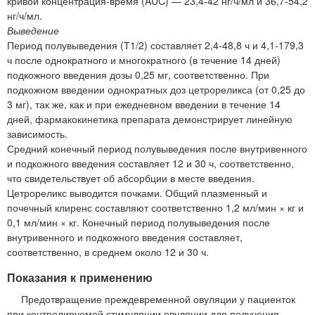
кривой концентрация-время (AUC) — 23,4-42 нг/ч/мл и 36,7-54,2
нг/ч/мл.
Выведение
Период полувыведения (Т1/2) составляет 2,4-48,8 ч и 4,1-179,3
ч после однократного и многократного (в течение 14 дней)
подкожного введения дозы 0,25 мг, соответственно. При
подкожном введении однократных доз цетрореликса (от 0,25 до
3 мг), так же, как и при ежедневном введении в течение 14
дней, фармакокинетика препарата демонстрирует линейную
зависимость.
Средний конечный период полувыведения после внутривенного
и подкожного введения составляет 12 и 30 ч, соответственно,
что свидетельствует об абсорбции в месте введения.
Цетрореликс выводится почками. Общий плазменный и
почечный клиренс составляют соответственно 1,2 мл/мин × кг и
0,1 мл/мин × кг. Конечный период полувыведения после
внутривенного и подкожного введения составляет,
соответственно, в среднем около 12 и 30 ч.
Показания к применению
Предотвращение преждевременной овуляции у пациенток
при контролируемой стимуляции овуляции для получения