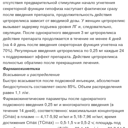
отсутствия предварительной стимуляции начало угнетения
секреторной функции гипофиза наступает фактически сразу
после введения препарата, продолжительность действия
цетрореликса зависит от вводимой дозы. У женщин цетрореликс
вызывает задержку подъема уровня ЛГ и, следовательно,
овуляции. После однократного введения 3 мг цетрореликса
действие препарата продолжается в течение не менее 4 дней
(на 4-й день после введения секреторная функция угнетена на
70%). Регулярные введения цетрореликса по 0,25 мг каждые 24
ч поддерживают эффект препарата. Действие цетрореликса
полностью обратимо после прекращения лечения.
Фармакокинетика
Всасывание и распределение
Быстро всасывается после подкожной инъекции, абсолютная
биодоступность составляет около 85%. Объем распределения
равен 1,1 л/кг.
Фармакокинетические параметры после однократного
подкожного введения 0,25 мг и многократного введения (в
течение 14 дней), соответственно: максимальная концентрация
(Cmax) в плазме — 4,17-5,92 нг/мл и 5,18-7,96 нг/мл; время
достижения Сmax (ТCmax) — 0,5-1,5 ч и 0,5-2 ч; площадь под