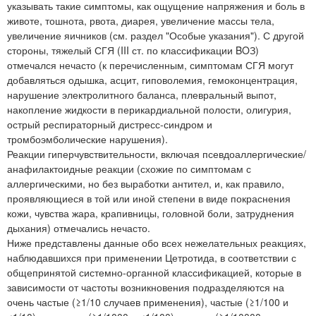
указывать такие симптомы, как ощущение напряжения и боль в
животе, тошнота, рвота, диарея, увеличение массы тела,
увеличение яичников (см. раздел "Особые указания"). С другой
стороны, тяжелый СГЯ (III ст. по классификации BOЗ)
отмечался нечасто (к перечисленным, симптомам СГЯ могут
добавляться одышка, асцит, гиповолемия, гемоконцентрация,
нарушение электролитного баланса, плевральный выпот,
накопление жидкости в перикардиальной полости, олигурия,
острый респираторный дистресс-синдром и
тромбоэмболические нарушения).
Реакции гиперчувствительности, включая псевдоаллергические/
анафилактоидные реакции (схожие по симптомам с
аллергическими, но без выработки антител, и, как правило,
проявляющиеся в той или иной степени в виде покраснения
кожи, чувства жара, крапивницы, головной боли, затруднения
дыхания) отмечались нечасто.
Ниже представлены данные обо всех нежелательных реакциях,
наблюдавшихся при применении Цетротида, в соответствии с
общепринятой системно-органной классификацией, которые в
зависимости от частоты возникновения подразделяются на
очень частые (≥1/10 случаев применения), частые (≥1/100 и