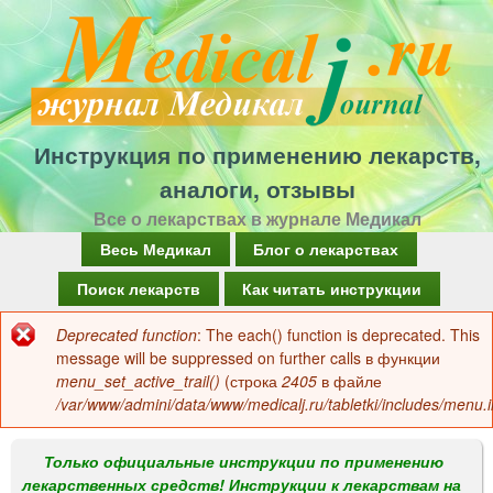
Перейти
к
основному
содержанию
Инструкция по применению лекарств,
аналоги, отзывы
Все о лекарствах в журнале Медикал
Г
Весь Медикал
Блог о лекарствах
л
Поиск лекарств
Как читать инструкции
а
Deprecated function
: The each() function is deprecated. This
Сообщение
в
message will be suppressed on further calls в функции
об
menu_set_active_trail()
(строка
2405
в файле
н
/var/www/admini/data/www/medicalj.ru/tabletki/includes/menu.i
ошибке
о
е
Только официальные инструкции по применению
лекарственных средств! Инструкции к лекарствам на