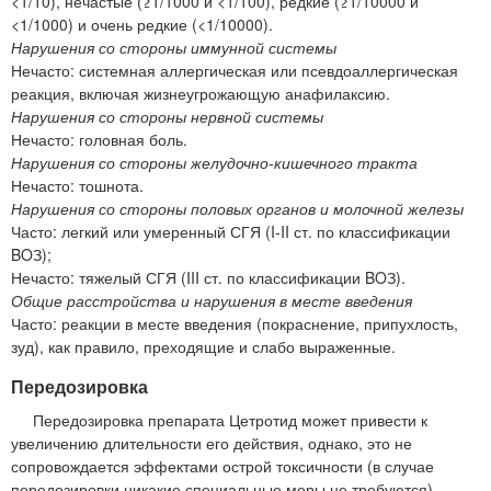
<1/10), нечастые (≥1/1000 и <1/100), редкие (≥1/10000 и
<1/1000) и очень редкие (<1/10000).
Нарушения со стороны иммунной системы
Нечасто: системная аллергическая или псевдоаллергическая
реакция, включая жизнеугрожающую анафилаксию.
Нарушения со стороны нервной системы
Нечасто: головная боль.
Нарушения со стороны желудочно-кишечного тракта
Нечасто: тошнота.
Нарушения со стороны половых органов и молочной железы
Часто: легкий или умеренный СГЯ (I-II ст. по классификации
BOЗ);
Нечасто: тяжелый СГЯ (III ст. по классификации BOЗ).
Общие расстройства и нарушения в месте введения
Часто: реакции в месте введения (покраснение, припухлость,
зуд), как правило, преходящие и слабо выраженные.
Передозировка
Передозировка препарата Цетротид может привести к
увеличению длительности его действия, однако, это не
сопровождается эффектами острой токсичности (в случае
передозировки никакие специальные меры не требуются).