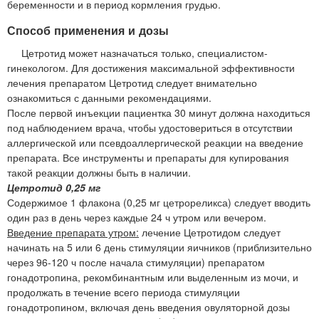
беременности и в период кормления грудью.
Способ применения и дозы
Цетротид может назначаться только, специалистом-
гинекологом. Для достижения максимальной эффективности
лечения препаратом Цетротид следует внимательно
ознакомиться с данными рекомендациями.
После первой инъекции пациентка 30 минут должна находиться
под наблюдением врача, чтобы удостовериться в отсутствии
аллергической или псевдоаллергической реакции на введение
препарата. Все инструменты и препараты для купирования
такой реакции должны быть в наличии.
Цетротид 0,25 мг
Содержимое 1 флакона (0,25 мг цетрореликса) следует вводить
один раз в день через каждые 24 ч утром или вечером.
Введение препарата утром:
лечение Цетротидом следует
начинать на 5 или 6 день стимуляции яичников (приблизительно
через 96-120 ч после начала стимуляции) препаратом
гонадотропина, рекомбинантным или выделенным из мочи, и
продолжать в течение всего периода стимуляции
гонадотропином, включая день введения овуляторной дозы