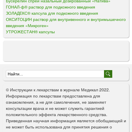
Бусерелин спрей назальный дозированный «Натива»
ГОНАЛ-ф® раствор для подкожного введения
ЗОЛАДЕКС® капсула для подкожного введения
ОКСИТОЦИН раствор для внутривенного и внутримышечного
введения «Микроген»
УТРОЖЕСТАН® капсулы
Ф
о
© Инструкции к лекарствам в журнале Медикал 2022.
р
Информация по лекарствам предоставлена для
ознакомления, а не для самолечения, не заменяет
м
консультации врача и не может служить гарантией
а
положительного эффекта лекарственного средства.
Приведенная научная информация является обобщающей и
п
не может быть использована для принятия решения о
о