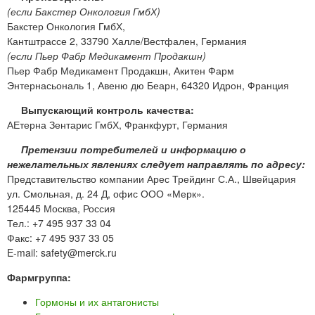
(если Бакстер Онкология ГмбХ)
Бакстер Онкология ГмбХ,
Кантштрассе 2, 33790 Халле/Вестфален, Германия
(если Пьер Фабр Медикамент Продакшн)
Пьер Фабр Медикамент Продакшн, Акитен Фарм
Энтернасьональ 1, Авеню дю Беарн, 64320 Идрон, Франция
Выпускающий контроль качества:
АЕтерна Зентарис ГмбХ, Франкфурт, Германия
Претензии потребителей и информацию о
нежелательных явлениях следует направлять по адресу:
Представительство компании Арес Трейдинг С.А., Швейцария
ул. Смольная, д. 24 Д, офис ООО «Мерк».
125445 Москва, Россия
Тел.: +7 495 937 33 04
Факс: +7 495 937 33 05
E-mail: safety@merck.ru
Фармгруппа:
Гормоны и их антагонисты