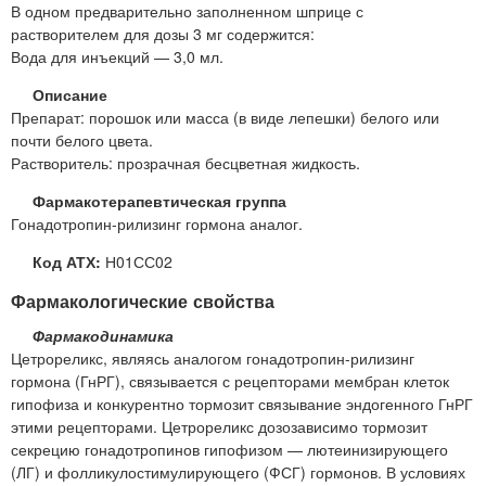
В одном предварительно заполненном шприце с
растворителем для дозы 3 мг содержится:
Вода для инъекций — 3,0 мл.
Описание
Препарат: порошок или масса (в виде лепешки) белого или
почти белого цвета.
Растворитель: прозрачная бесцветная жидкость.
Фармакотерапевтическая группа
Гонадотропин-рилизинг гормона аналог.
Код АТХ:
Н01СС02
Фармакологические свойства
Фармакодинамика
Цетрореликс, являясь аналогом гонадотропин-рилизинг
гормона (ГнРГ), связывается с рецепторами мембран клеток
гипофиза и конкурентно тормозит связывание эндогенного ГнРГ
этими рецепторами. Цетрореликс дозозависимо тормозит
секрецию гонадотропинов гипофизом — лютеинизирующего
(ЛГ) и фолликулостимулирующего (ФСГ) гормонов. В условиях