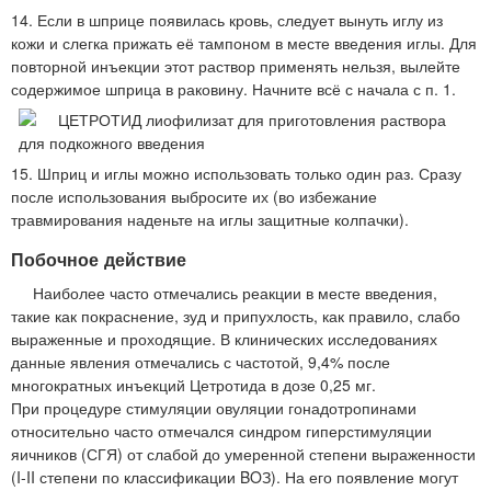
14. Если в шприце появилась кровь, следует вынуть иглу из
кожи и слегка прижать её тампоном в месте введения иглы. Для
повторной инъекции этот раствор применять нельзя, вылейте
содержимое шприца в раковину. Начните всё с начала с п. 1.
15. Шприц и иглы можно использовать только один раз. Сразу
после использования выбросите их (во избежание
травмирования наденьте на иглы защитные колпачки).
Побочное действие
Наиболее часто отмечались реакции в месте введения,
такие как покраснение, зуд и припухлость, как правило, слабо
выраженные и проходящие. В клинических исследованиях
данные явления отмечались с частотой, 9,4% после
многократных инъекций Цетротида в дозе 0,25 мг.
При процедуре стимуляции овуляции гонадотропинами
относительно часто отмечался синдром гиперстимуляции
яичников (СГЯ) от слабой до умеренной степени выраженности
(I-II степени по классификации BOЗ). На его появление могут