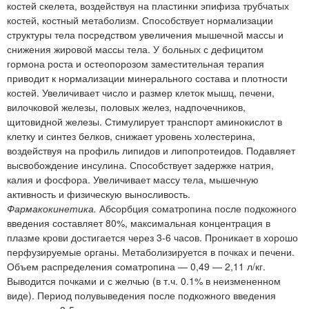
костей скелета, воздействуя на пластинки эпифиза трубчатых
костей, костный метаболизм. Способствует нормализации
структуры тела посредством увеличения мышечной массы и
снижения жировой массы тела. У больных с дефицитом
гормона роста и остеопорозом заместительная терапия
приводит к нормализации минерального состава и плотности
костей. Увеличивает число и размер клеток мышц, печени,
вилочковой железы, половых желез, надпочечников,
щитовидной железы. Стимулирует транспорт аминокислот в
клетку и синтез белков, снижает уровень холестерина,
воздействуя на профиль липидов и липопротеидов. Подавляет
высвобождение инсулина. Способствует задержке натрия,
калия и фосфора. Увеличивает массу тела, мышечную
активность и физическую выносливость.
Фармакокинетика.
Абсорбция соматропина после подкожного
введения составляет 80%, максимальная концентрация в
плазме крови достигается через 3-6 часов. Проникает в хорошо
перфузируемые органы. Метаболизируется в почках и печени.
Объем распределения соматропина — 0,49 — 2,11 л/кг.
Выводится почками и с желчью (в т.ч. 0.1% в неизмененном
виде). Период полувыведения после подкожного введения