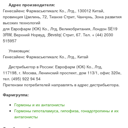
Адрес производителя:
Генесайенс Фармасьютикалс Ко., Лтд., 130012 Китай,
провинция Цзилинь, 72, Тианхе Стрит, Чанчунь, Зона развития
высоких технологий
для Еврофарм (ЮК) Ко., Лтд, Великобритания, Лондон SE19
3RW, Верхний Норвуд, ;Bevstq( Стрит, 67. Тел. + (44) 2030
515957
Упаковщик:
Генесайенс Фармасьютикалс Ко., Лтд., Китай
Дистрибьютор в России: Еврофарм (ЮК) Ко., Лтд,
117198, г. Москва, Ленинский проспект, дом 113/1, офис 320е,
тел. (495) 922 94 54
Претензии потребителей направлять в адрес дистрибьютора.
Фармгруппа:
Гормоны и их антагонисты
Гормоны гипоталамуса, гипофиза, гонадотропины и их
антагонисты