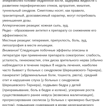
эпифизеолиз головки бедренной кости, задержка жидкости с
развитием периферических отеков, артралгия, миалгия,
туннельный синдром. Симптомы носят, как правило,
транзиторный, дозозависимый характер, могут потребовать
уменьшения дозы.
Аллергические реакции: кожная сыпь, зуд.
Редко - образование антител к препарату со снижением его
эффективности.
Местные реакции: гиперемия, припухлость, боль, зуд,
липоатрофия в месте инъекции.
Внимание!
Следующие побочные эффекты описаны в
литературе при применении препарата соматропин: слабость,
усталость, гинекомастия, отек диска зрительного нерва (обычно
наблюдается в течение первых 8 недель лечения, наиболее
часто бывают у больных с синдромом Шерешевского-Тернера),
панкреатит (абдоминальные боли, тошнота, рвота), средний
отит и нарушение слуха (у больных с синдромом
Шерешевского-Тернера), подвывих бедра у детей
(прихрамывание, боль в бедре и колене), ускорение роста
существовавшего ранее невуса (возможна малигнизация),
прогрессирование сколиоза (у больных с чрезмерно быстрым
ростом), повышение содержания в крови неорганического