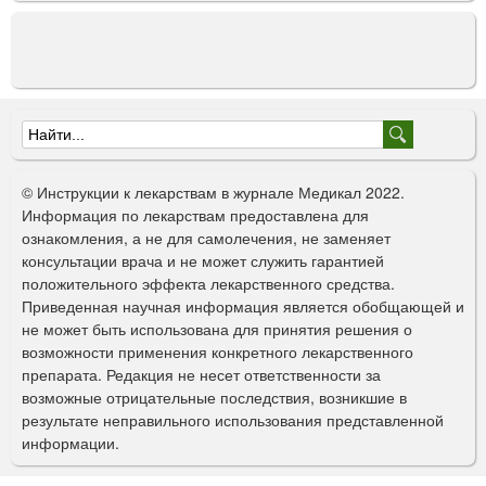
Ф
о
© Инструкции к лекарствам в журнале Медикал 2022.
р
Информация по лекарствам предоставлена для
ознакомления, а не для самолечения, не заменяет
м
консультации врача и не может служить гарантией
а
положительного эффекта лекарственного средства.
Приведенная научная информация является обобщающей и
п
не может быть использована для принятия решения о
о
возможности применения конкретного лекарственного
препарата. Редакция не несет ответственности за
и
возможные отрицательные последствия, возникшие в
с
результате неправильного использования представленной
информации.
к
а