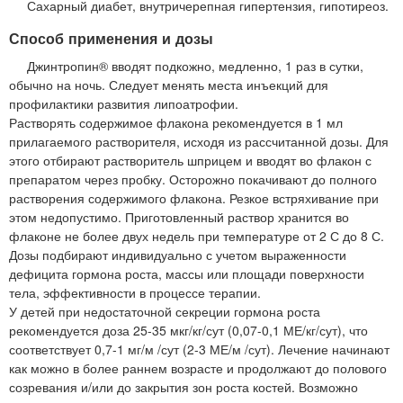
Сахарный диабет, внутричерепная гипертензия, гипотиреоз.
Способ применения и дозы
Джинтропин® вводят подкожно, медленно, 1 раз в сутки,
обычно на ночь. Следует менять места инъекций для
профилактики развития липоатрофии.
Растворять содержимое флакона рекомендуется в 1 мл
прилагаемого растворителя, исходя из рассчитанной дозы. Для
этого отбирают растворитель шприцем и вводят во флакон с
препаратом через пробку. Осторожно покачивают до полного
растворения содержимого флакона. Резкое встряхивание при
этом недопустимо. Приготовленный раствор хранится во
флаконе не более двух недель при температуре от 2 С до 8 С.
Дозы подбирают индивидуально с учетом выраженности
дефицита гормона роста, массы или площади поверхности
тела, эффективности в процессе терапии.
У детей при недостаточной секреции гормона роста
рекомендуется доза 25-35 мкг/кг/сут (0,07-0,1 МЕ/кг/сут), что
соответствует 0,7-1 мг/м /сут (2-3 МЕ/м /сут). Лечение начинают
как можно в более раннем возрасте и продолжают до полового
созревания и/или до закрытия зон роста костей. Возможно