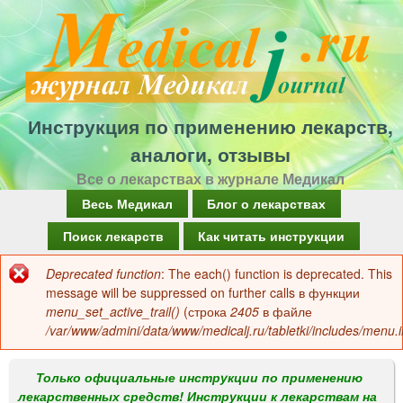
Перейти
к
основному
содержанию
Инструкция по применению лекарств,
аналоги, отзывы
Все о лекарствах в журнале Медикал
Г
Весь Медикал
Блог о лекарствах
л
Поиск лекарств
Как читать инструкции
а
Deprecated function
: The each() function is deprecated. This
Сообщение
в
message will be suppressed on further calls в функции
об
menu_set_active_trail()
(строка
2405
в файле
н
/var/www/admini/data/www/medicalj.ru/tabletki/includes/menu.i
ошибке
о
е
Только официальные инструкции по применению
лекарственных средств! Инструкции к лекарствам на