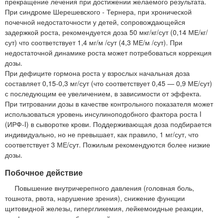
прекращение лечения при достижении желаемого результата.
При синдроме Шерешевского - Тернера, при хронической
почечной недостаточности у детей, сопровождающейся
задержкой роста, рекомендуется доза 50 мкг/кг/сут (0,14 МЕ/кг/
сут) что соответствует 1,4 мг/м /сут (4,3 МЕ/м /сут). При
недостаточной динамике роста может потребоваться коррекция
дозы.
При дефиците гормона роста у взрослых начальная доза
составляет 0,15-0,3 мг/сут (что соответствует 0,45 — 0,9 МЕ/сут)
с последующим ее увеличением, в зависимости от эффекта.
При титровании дозы в качестве контрольного показателя может
использоваться уровень инсулиноподобного фактора роста I
(ИРФ-I) в сыворотке крови. Поддерживающая доза подбирается
индивидуально, но не превышает, как правило, 1 мг/сут, что
соответствует 3 МЕ/сут. Пожилым рекомендуются более низкие
дозы.
Побочное действие
Повышение внутричерепного давления (головная боль,
тошнота, рвота, нарушение зрения), снижение функции
щитовидной железы, гипергликемия, лейкемоидные реакции,