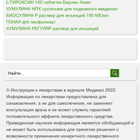
L-ТИРОКСИН 100 таблетки Берлин-Хеми
ХУМУЛИН® НПХ суспензия для подкожного введения
БИОСУЛИН® Р раствор для инъекций 100 МЕ/мл
ГОНАЛ-ф® лиофилизат
ХУМУЛИН® РЕГУЛЯР раствор для инъекций
Ф
о
© Инструкции к лекарствам в журнале Медикал 2022.
р
Информация по лекарствам предоставлена для
ознакомления, а не для самолечения, не заменяет
м
консультации врача и не может служить гарантией
а
положительного эффекта лекарственного средства.
Приведенная научная информация является обобщающей и
п
не может быть использована для принятия решения о
о
возможности применения конкретного лекарственного