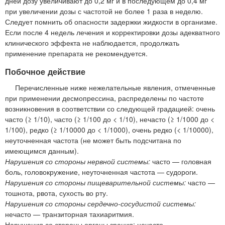
дней дозу увеличивают до 0,2 мг и в последующем до 0,4 мг
при увеличении дозы с частотой не более 1 раза в неделю.
Следует помнить об опасности задержки жидкости в организме.
Если после 4 недель лечения и корректировки дозы адекватного
клинического эффекта не наблюдается, продолжать
применение препарата не рекомендуется.
Побочное действие
Перечисленные ниже нежелательные явления, отмеченные
при применении десмопрессина, распределены по частоте
возникновения в соответствии со следующей градацией: очень
часто (≥ 1/10), часто (≥ 1/100 до < 1/10), нечасто (≥ 1/1000 до <
1/100), редко (≥ 1/10000 до < 1/1000), очень редко (< 1/10000),
неуточненная частота (не может быть подсчитана по
имеющимся данным).
Нарушения со стороны нервной системы:
часто — головная
боль, головокружение, неуточненная частота — судороги.
Нарушения со стороны пищеварительной системы:
часто —
тошнота, рвота, сухость во рту.
Нарушения со стороны сердечно-сосудистой системы:
нечасто — транзиторная тахиаритмия.
Нарушения со стороны органы зрения: нечасто —