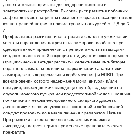
дополнительные причины для задержки жидкости и
электролитных расстройств. Высокий риск развития побочных
эффектов имеют пациенты пожилого возраста с исходно низкой
концентрацией натрия в плазме крови и полиурией от 2,8 до 3
л.
Профилактика развития гипонатриемии состоит в увеличении
частоты определения натрия в плазме крови, особенно при
одновременном применении с препаратами, вызывающими
синдром неадекватной секреции антидиуретического гормона
(трициклические антидепрессанты, селективные ингибиторы
обратного захвата серотонина, наркотические анальгетики,
ламотриджин, хлорпромазин и карбамазепин) и НПВП. При
возникновении острого недержания мочи, дизурии и/или
никтурии, инфекции мочевыводящих путей, подозрении на
опухоль мочевого пузыря или предстательной железы, наличии
полидипсии и некомпенсированного сахарного диабета
диагностику и лечение указанных состояний и заболеваний
следует проводить до начала лечения препаратом Натива.
При развитии на фоне лечения системных инфекций,
лихорадки, гастроэнтерита применение препарата следует
прекратить.