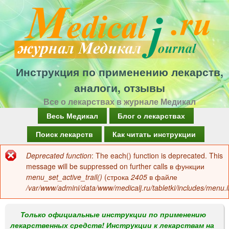
Перейти
к
основному
содержанию
Инструкция по применению лекарств,
аналоги, отзывы
Все о лекарствах в журнале Медикал
Г
Весь Медикал
Блог о лекарствах
л
Поиск лекарств
Как читать инструкции
а
Deprecated function
: The each() function is deprecated. This
Сообщение
в
message will be suppressed on further calls в функции
об
menu_set_active_trail()
(строка
2405
в файле
н
/var/www/admini/data/www/medicalj.ru/tabletki/includes/menu.i
ошибке
о
е
Только официальные инструкции по применению
лекарственных средств! Инструкции к лекарствам на