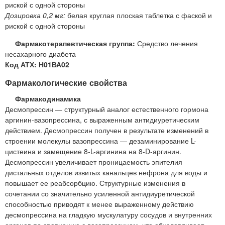
риской с одной стороны
Дозировка 0,2 мг:
белая круглая плоская таблетка с фаской и
риской с одной стороны
Фармакотерапевтическая группа:
Средство лечения
несахарного диабета
Код АТХ: Н01ВА02
Фармакологические свойства
Фармакодинамика
Десмопрессин — структурный аналог естественного гормона
аргинин-вазопрессина, с выраженным антидиуретическим
действием. Десмопрессин получен в результате изменений в
строении молекулы вазопрессина — дезаминирование L-
цистеина и замещение 8-L-аргинина на 8-D-аргинин.
Десмопрессин увеличивает проницаемость эпителия
дистальных отделов извитых канальцев нефрона для воды и
повышает ее реабсорбцию. Структурные изменения в
сочетании со значительно усиленной антидиуретической
способностью приводят к менее выраженному действию
десмопрессина на гладкую мускулатуру сосудов и внутренних
органов по сравнению с вазопрессином, что обусловливает