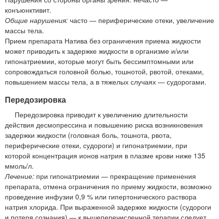
конъюнктивит.
Общие нарушения:
часто — периферические отеки, увеличение
массы тела.
Прием препарата Натива без ограничения приема жидкости
может приводить к задержке жидкости в организме и/или
гипонатриемии, которые могут быть бессимптомными или
сопровождаться головной болью, тошнотой, рвотой, отеками,
повышением массы тела, а в тяжелых случаях — судорогами.
Передозировка
Передозировка приводит к увеличению длительности
действия десмопрессина и повышению риска возникновения
задержки жидкости (головная боль, тошнота, рвота,
периферические отеки, судороги) и гипонатриемии, при
которой концентрация ионов натрия в плазме крови ниже 135
ммоль/л.
Лечение:
при гипонатриемии — прекращение применения
препарата, отмена ограничения по приему жидкости, возможно
проведение инфузии 0,9 % или гипертонического раствора
натрия хлорида. При выраженной задержке жидкости (судороги
и потеря сознания) — к вышеперечисленной терапии следует