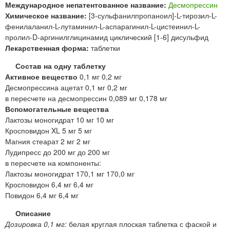
Международное непатентованное название:
Десмопрессин
Химическое название:
[3-сульфанилпропаноил]-L-тирозил-L-
фенилаланил-L-лутаминил-L-аспарагинил-L-цистеинил-L-
пролил-D-аргинилглицинамид циклический [1-6] дисульфид
Лекарственная форма:
таблетки
Состав на одну таблетку
Активное вещество
0,1 мг 0,2 мг
Десмопрессина ацетат 0,1 мг 0,2 мг
в пересчете на десмопрессин 0,089 мг 0,178 мг
Вспомогательные вещества
Лактозы моногидрат 10 мг 10 мг
Кросповидон XL 5 мг 5 мг
Магния стеарат 2 мг 2 мг
Лудипресс до 200 мг до 200 мг
в пересчете на компоненты:
Лактозы моногидрат 170,1 мг 170,0 мг
Кросповидон 6,4 мг 6,4 мг
Повидон 6,4 мг 6,4 мг
Описание
Дозировка 0,1 мг:
белая круглая плоская таблетка с фаской и