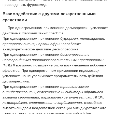
присоединить фуросемид.
Взаимодействие с другими лекарственными
средствами
При одновременном применении десмопрессин усиливает
действие
гипертензивных средств
.
При одновременном применении
буформин, тетрациклин,
препараты лития, норэпинефрин
ослабляют
антидиуретическое действие десмопрессина.
При одновременном применении
десмопрессина с
нестероидными противовоспалительными препаратами
(НПВП)
возможно повышение риска возникновения побочных
эффектов. При одновременном применении индометацин
усиливает, но не увеличивает продолжительность действия
десмопрессина.
При одновременном применении
трициклические
антидепрессанты, селективные ингибиторы обратного
захвата серотонина, наркотические анальгетики, НПВП,
ламотриджин, хлорпромазин и карбамазепин,
способные
вызвать синдром неадекватной секреции антидиуретического
гормона, могут усиливать антидиуретический эффект