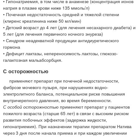
• Гипонатриемия, в том числе в анамнезе (концентрация ионов
натрия в плазме крови ниже 135 ммоль/л)
• Почечная недостаточность средней и тяжелой степени
(клиренс креатинина ниже 50 мл/мин)
• Детский возраст до 4 лет (для лечения несахарного диабета) и
5 лет (для лечения первичного ночного энуреза)
• Синдром неадекватной продукции антидиуретического
гормона
• Дефицит лактазы, непереносимость лактозы, глюкозо-
галактозная мальабсорбция.
С осторожностью
применяют препарат при почечной недостаточности,
фиброзе мочевого пузыря, при нарушениях водно-
электролитного баланса, потенциальном риске повышения
внутричерепного давления, во время беременности.
С особой осторожностью
применяют препарат у пациентов
пожилого возраста (старше 65 лет) в связи с высоким риском
развития побочных эффектов (задержка жидкости,
гипонатриемия). При назначении терапии препаратом Натива
через 3 дня после начала приема и при каждом увеличении