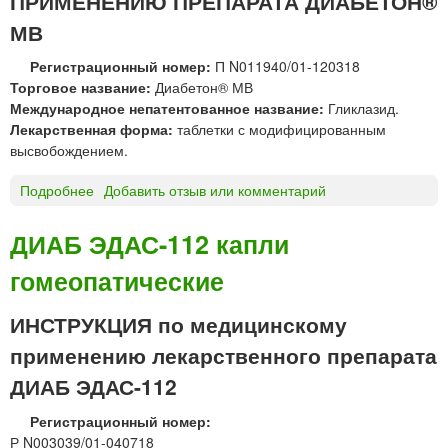
ПРИМЕНЕНИЮ ПРЕПАРАТА ДИАБЕТОН®
а
МВ
б
л
Регистрационный номер:
П N011940/01-120318
е
Торговое название:
Диабетон® МВ
т
Международное непатентованное название:
Гликлазид.
к
Лекарственная форма:
таблетки с модифицированным
и
высвобождением.
2
5
Подробнее
о
Добавить отзыв или комментарий
0
Д
м
И
ДИАБ ЭДАС-112 капли
г
А
гомеопатические
Б
Е
Т
ИНСТРУКЦИЯ по медицинскому
О
применению лекарственного препарата
Н
®
ДИАБ ЭДАС-112
М
Регистрационный номер:
В
Р N003039/01-040718
т