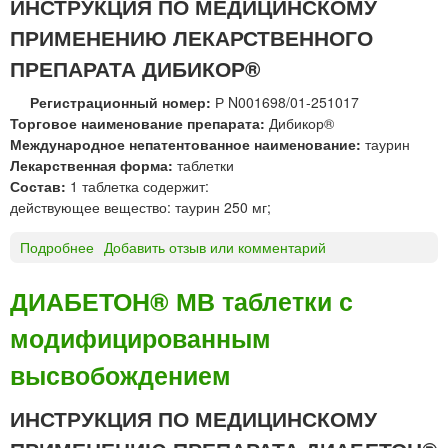
ИНСТРУКЦИЯ ПО МЕДИЦИНСКОМУ
К
ПРИМЕНЕНИЮ ЛЕКАРСТВЕННОГО
О
Р
ПРЕПАРАТА ДИБИКОР®
®
т
Регистрационный номер:
Р N001698/01-251017
а
Торговое наименование препарата:
Дибикор®
б
Международное непатентованное наименование:
таурин
л
Лекарственная форма:
таблетки
е
Состав:
1 таблетка содержит:
т
действующее вещество: таурин 250 мг;
к
и
Подробнее
о
Добавить отзыв или комментарий
5
Д
0
И
ДИАБЕТОН® МВ таблетки с
0
Б
м
модифицированным
И
г
К
высвобождением
О
Р
ИНСТРУКЦИЯ ПО МЕДИЦИНСКОМУ
®
т