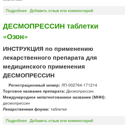
н
п
ы
л
Подробнее
о
Добавить отзыв или комментарий
м
и
Д
в
г
Ж
ДЕСМОПРЕССИН таблетки
ы
о
А
с
м
«Озон»
Р
в
е
Д
о
о
И
ИНСТРУКЦИЯ по применению
б
п
Н
лекарственного препарата для
о
а
С
ж
т
®
медицинского применения
д
и
т
ДЕСМОПРЕССИН
е
ч
а
н
е
б
Регистрационный номер:
ЛП-002764-171214
и
с
л
Торговое название препарата:
Десмопрессин
е
к
е
Международное непатентованное название (МНН):
м
и
т
десмопрессин
е
к
Лекарственная форма:
таблетки
и
Подробнее
о
Добавить отзыв или комментарий
Д