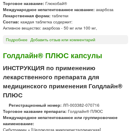
Торговое название:
Глюкобай®
А
С
Международное непатентованное название:
акарбоза
З
»
Лекарственная форма:
таблетки
О
«
Состав:
каждая таблетка содержит:
Н
З
Активное вещество: акарбоза - 50 мг или 100 мг,
р
д
а
о
Подробнее
о
Добавить отзыв или комментарий
с
р
Г
т
о
Л
Голдлайн® ПЛЮС капсулы
в
в
Ю
о
ь
К
ИНСТРУКЦИЯ по применению
р
е
О
д
»
лекарственного препарата для
Б
л
А
медицинского применения Голдлайн®
я
Й
и
ПЛЮС
®
н
т
ъ
Регистрационный номер:
ЛП-003382-070716
а
е
Торговое название препарата:
Голдлайн® ПЛЮС
б
к
Международное непатентованное или группировочное
л
ц
наименование:
е
и
Сибутрамин + [Целлюлоза микрокристаллическая]