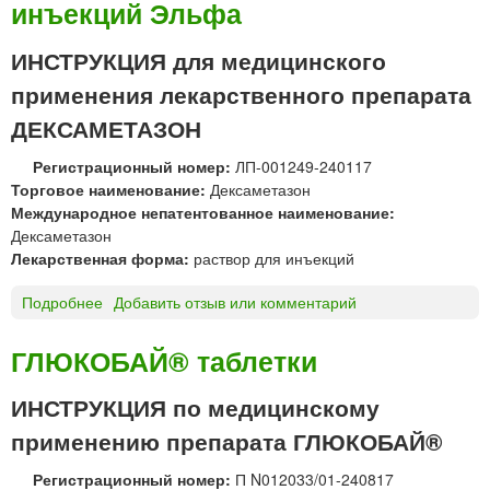
инъекций Эльфа
С
з
А
о
М
ИНСТРУКЦИЯ для медицинского
н
Е
»
применения лекарственного препарата
Т
А
ДЕКСАМЕТАЗОН
З
Регистрационный номер:
ЛП-001249-240117
О
Торговое наименование:
Дексаметазон
Н
Международное непатентованное наименование:
т
Дексаметазон
а
Лекарственная форма:
раствор для инъекций
б
л
Подробнее
о
Добавить отзыв или комментарий
е
Д
т
Е
к
ГЛЮКОБАЙ® таблетки
К
и
С
«
ИНСТРУКЦИЯ по медицинскому
А
Г
применению препарата ГЛЮКОБАЙ®
М
Н
Е
Ц
Регистрационный номер:
П N012033/01-240817
Т
Л