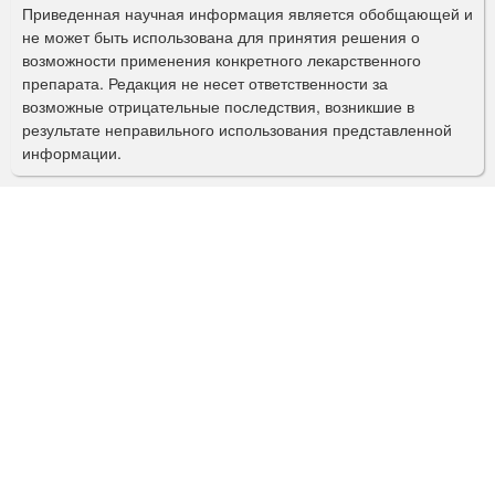
Приведенная научная информация является обобщающей и
п
не может быть использована для принятия решения о
о
возможности применения конкретного лекарственного
препарата. Редакция не несет ответственности за
и
возможные отрицательные последствия, возникшие в
с
результате неправильного использования представленной
информации.
к
а