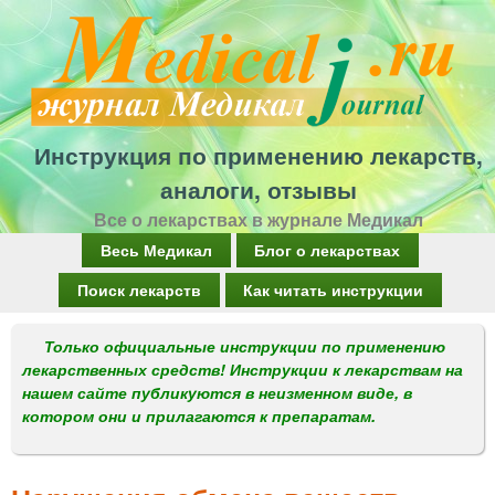
Перейти
к
основному
содержанию
Инструкция по применению лекарств,
аналоги, отзывы
Все о лекарствах в журнале Медикал
Г
Весь Медикал
Блог о лекарствах
л
Поиск лекарств
Как читать инструкции
а
Только официальные инструкции по применению
в
лекарственных средств! Инструкции к лекарствам на
н
нашем сайте публикуются в неизменном виде, в
котором они и прилагаются к препаратам.
о
е