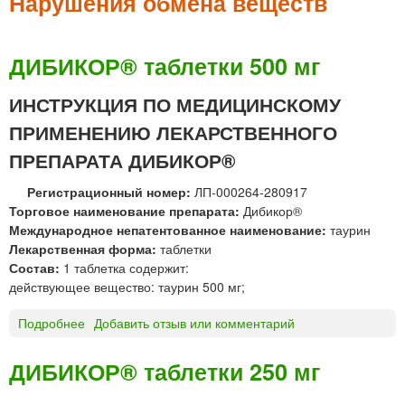
м
Нарушения обмена веществ
е
н
ДИБИКОР® таблетки 500 мг
ю
ИНСТРУКЦИЯ ПО МЕДИЦИНСКОМУ
ПРИМЕНЕНИЮ ЛЕКАРСТВЕННОГО
ПРЕПАРАТА ДИБИКОР®
Регистрационный номер:
ЛП-000264-280917
Торговое наименование препарата:
Дибикор®
Международное непатентованное наименование:
таурин
Лекарственная форма:
таблетки
Состав:
1 таблетка содержит:
действующее вещество: таурин 500 мг;
Подробнее
о
Добавить отзыв или комментарий
Д
И
ДИБИКОР® таблетки 250 мг
Б
И