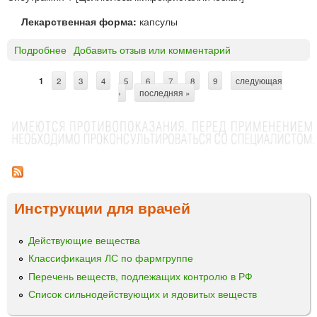
т
й
к
Лекарственная форма:
капсулы
Э
и
л
Подробнее
о
Добавить отзыв или комментарий
ь
Г
ф
о
а
1
2
3
4
5
6
7
8
9
следующая
С
л
›
последняя »
д
т
л
р
а
й
а
н
н
®
и
П
Инструкции для врачей
Л
ц
Ю
Действующие вещества
ы
С
к
Классификация ЛС по фармгруппе
а
Перечень веществ, подлежащих контролю в РФ
п
Список сильнодействующих и ядовитых веществ
с
у