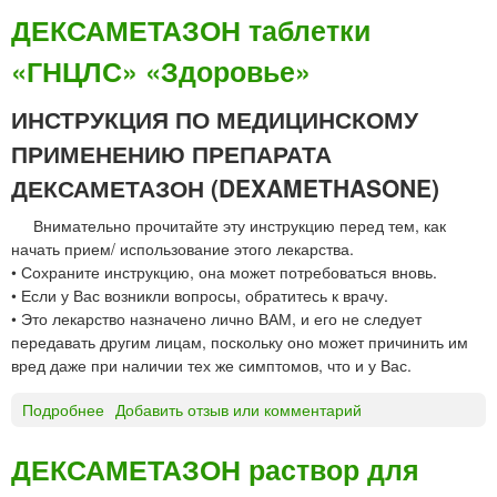
Е
ДЕКСАМЕТАЗОН таблетки
С
«ГНЦЛС» «Здоровье»
М
О
П
ИНСТРУКЦИЯ ПО МЕДИЦИНСКОМУ
Р
ПРИМЕНЕНИЮ ПРЕПАРАТА
Е
С
ДЕКСАМЕТАЗОН (DEXAMETHASONE)
С
Внимательно прочитайте эту инструкцию перед тем, как
И
начать прием/ использование этого лекарства.
Н
• Сохраните инструкцию, она может потребоваться вновь.
т
• Если у Вас возникли вопросы, обратитесь к врачу.
а
• Это лекарство назначено лично ВАМ, и его не следует
б
передавать другим лицам, поскольку оно может причинить им
л
вред даже при наличии тех же симптомов, что и у Вас.
е
т
Подробнее
о
Добавить отзыв или комментарий
к
Д
и
Е
«
ДЕКСАМЕТАЗОН раствор для
К
О