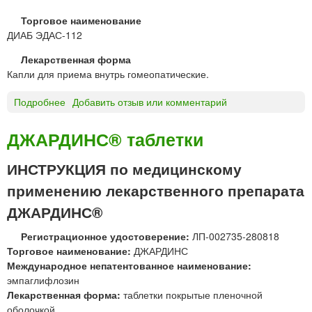
а
Торговое наименование
б
ДИАБ ЭДАС-112
л
е
Лекарственная форма
т
Капли для приема внутрь гомеопатические.
к
и
Подробнее
о
Добавить отзыв или комментарий
с
Д
м
И
ДЖАРДИНС® таблетки
о
А
д
Б
ИНСТРУКЦИЯ по медицинскому
и
Э
ф
применению лекарственного препарата
Д
и
А
ДЖАРДИНС®
ц
С
и
-
Регистрационное удостоверение:
ЛП-002735-280818
р
1
Торговое наименование:
ДЖАРДИНС
о
1
Международное непатентованное наименование:
в
2
эмпаглифлозин
а
к
Лекарственная форма:
таблетки покрытые пленочной
н
а
оболочкой