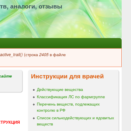
тв, аналоги, отзывы
ctive_trail()
(строка
2405
в файле
Инструкции для врачей
сайте
Действующие вещества
Классификация ЛС по фармгруппе
Перечень веществ, подлежащих
контролю в РФ
Список сильнодействующих и ядовитых
СТРУКЦИЯ
веществ