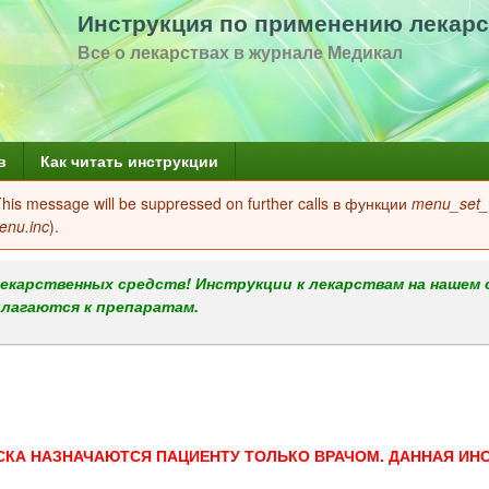
Перейти
Инструкция по применению лекарс
к
Все о лекарствах в журнале Медикал
основному
содержанию
в
Как читать инструкции
 This message will be suppressed on further calls в функции
menu_set_a
enu.inc
).
екарственных средств! Инструкции к лекарствам на нашем 
илагаются к препаратам.
СКА НАЗНАЧАЮТСЯ ПАЦИЕНТУ ТОЛЬКО ВРАЧОМ. ДАННАЯ ИН