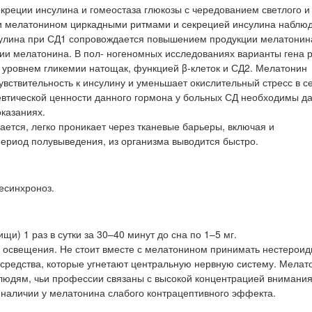
реции инсулина и гомеостаза глюкозы с чередованием светлого и
и мелатонином циркадными ритмами и секрецией инсулина наблюд
нсулина при СД1 сопровождается повышением продукции мелатонин
ции мелатонина. В пол- ногеномных исследованиях варианты гена 
 уровнем гликемии натощак, функцией β-клеток и СД2. Мелатонин
вствительность к инсулину и уменьшает окислительный стресс в се
евтической ценности данного гормона у больных СД необходимы 
оказаниях.
ется, легко проникает через тканевые барьеры, включая и
ериод полувыведения, из организма выводится быстро.
есинхроноз.
и) 1 раз в сутки за 30–40 минут до сна по 1–5 мг.
 освещения. Не стоит вместе с мелатонином принимать нестерои
средства, которые угнетают центральную нервную систему. Мелат
 людям, чьи профессии связаны с высокой концентрацией внимани
аличии у мелатонина слабого контрацептивного эффекта.