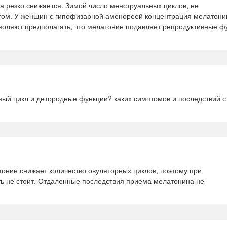
а резко снижается. Зимой число менструальных циклов, не
том. У женщин с гипофизарной аменореей концентрация мелатони
зволяют предполагать, что мелатонин подавляет репродуктивные ф
ный цикл и детородные функции? каких симптомов и последствий с
тонин снижает количество овуляторных циклов, поэтому при
ь не стоит. Отдаленные последствия приема мелатонина не