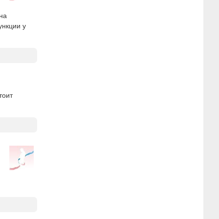
на
ункции у
тоит