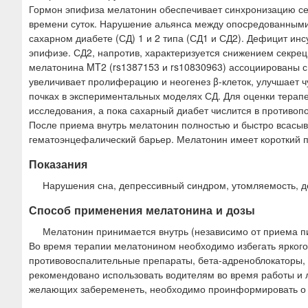
Гормон эпифиза мелатонин обеспечивает синхронизацию сек
времени суток. Нарушение альянса между опосредованным
сахарном диабете (СД) 1 и 2 типа (СД1 и СД2). Дефицит и
эпифизе. СД2, напротив, характеризуется снижением секре
мелатонина MT2 (rs1387153 и rs10830963) ассоциированы с
увеличивает пролиферацию и неогенез β-клеток, улучшает чу
почках в экспериментальных моделях СД. Для оценки терап
исследования, а пока сахарный диабет числится в противоп
После приема внутрь мелатонин полностью и быстро всасыва
гематоэнцефалический барьер. Мелатонин имеет короткий п
Показания
Нарушения сна, депрессивный синдром, утомляемость, д
Способ применения мелатонина и дозы
Мелатонин принимается внутрь (независимо от приема пищ
Во время терапии мелатонином необходимо избегать яркого
противовоспалительные препараты, бета-адреноблокаторы, 
рекомендовано использовать водителям во время работы и
желающих забеременеть, необходимо проинформировать о н