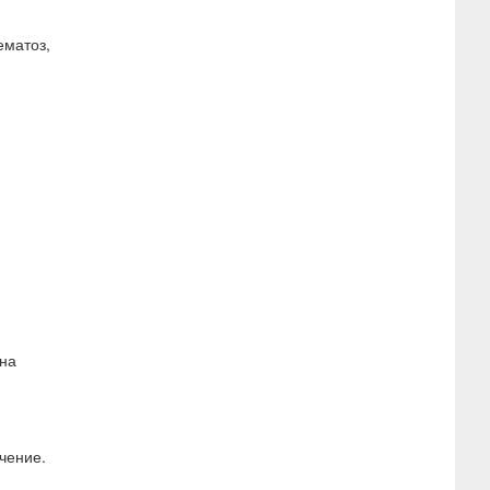
ематоз,
 на
чение.