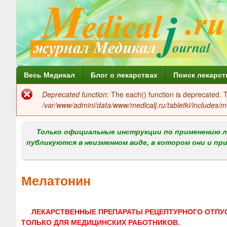
Г
Весь Медикал
Блог о лекарствах
Поиск лекарст
л
Deprecated function
: The each() function is deprecated.
Сообщение
а
/var/www/admini/data/www/medicalj.ru/tabletki/includes/m
об
в
ошибке
Только официальные инструкции по применению л
н
публикуются в неизменном виде, в котором они и пр
о
е
Мелатонин
м
е
ЛЕКАРСТВЕННЫЕ ПРЕПАРАТЫ РЕЦЕПТУРНОГО ОТПУ
н
ТОЛЬКО ДЛЯ МЕДИЦИНСКИХ РАБОТНИКОВ.