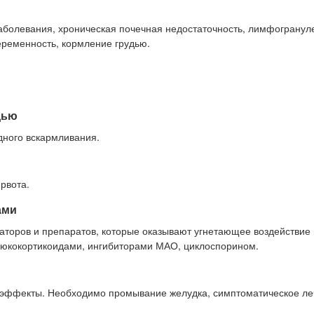
аболевания, хроническая почечная недостаточность, лимфогранул
еременность, кормление грудью.
дью
дного вскармливания.
рвота.
ами
торов и препаратов, которые оказывают угнетающее воздействие
люкокортикоидами, ингибиторами МАО, циклоспорином.
эффекты. Необходимо промывание желудка, симптоматическое ле