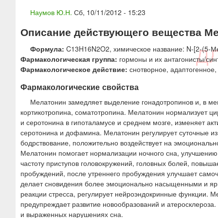
ю
Наумов Ю.Н.
Сб, 10/11/2012 - 15:23
Описание действующего вещества Мел
Формула:
C13H16N2O2, химическое название: N-[2-(5-М
Фармакологическая группа:
гормоны и их антагонисты/син
Фармакологическое действие:
снотворное, адаптогенное,
Фармакологические свойства
Мелатонин замедляет выделение гонадотропинов и, в ме
кортикотропина, соматотропина. Мелатонин нормализует ц
и серотонина в гипоталамусе и среднем мозге, изменяет ак
серотонина и дофамина. Мелатонин регулирует суточные из
бодрствование, положительно воздействует на эмоциональн
Мелатонин помогает нормализации ночного сна, улучшению 
частоту приступов головокружений, головных болей, повыша
пробуждений, после утреннего пробуждения улучшает самоч
делает сновидения более эмоционально насыщенными и ярк
реакции стресса, регулирует нейроэндокринные функции. 
предупреждает развитие новообразований и атеросклероза
и выраженных нарушениях сна.