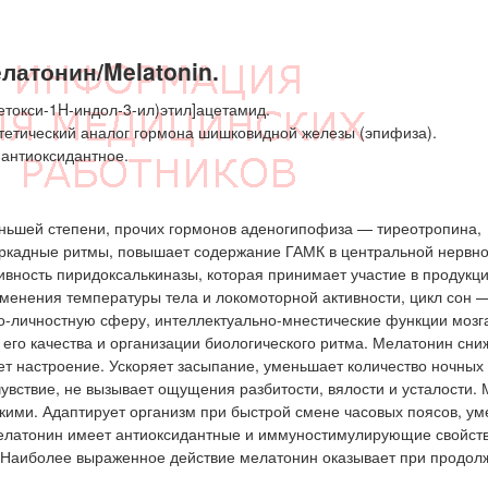
атонин/Melatonin.
етокси-1H-индол-3-ил)этил]ацетамид.
тетический аналог гормона шишковидной железы (эпифиза).
 антиоксидантное.
ньшей степени, прочих гормонов аденогипофиза — тиреотропина,
иркадные ритмы, повышает содержание ГАМК в центральной нервн
тивность пиридоксалькиназы, которая принимает участие в продукц
менения температуры тела и локомоторной активности, цикл сон 
о-личностную сферу, интеллектуально-мнестические функции мозг
его качества и организации биологического ритма. Мелатонин сни
ет настроение. Ускоряет засыпание, уменьшает количество ночных
увствие, не вызывает ощущения разбитости, вялости и усталости.
ими. Адаптирует организм при быстрой смене часовых поясов, у
Мелатонин имеет антиоксидантные и иммуностимулирующие свойств
. Наиболее выраженное действие мелатонин оказывает при продол