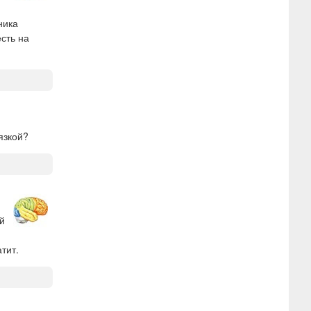
ника
сть на
язкой?
й
тит.