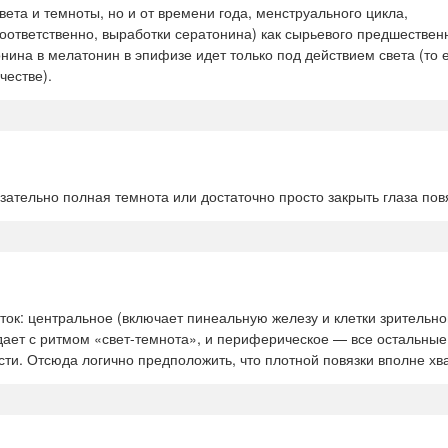
ета и темноты, но и от времени года, менструального цикла,
соответственно, выработки сератонина) как сырьевого предшествен
ина в мелатонин в эпифизе идет только под действием света (то е
честве).
зательно полная темнота или достаточно просто закрыть глаза пов
к: центральное (включает пинеальную железу и клетки зрительно
дает с ритмом «свет-темнота», и периферическое — все остальные
сти. Отсюда логично предположить, что плотной повязки вполне хва