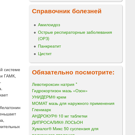
Справочник болезней
Амилоидоз
Острые респираторные заболевания
(ОРЗ)
Панкреатит
Цистит
ой системе
Обязательно посмотрите:
ии ГАМК,
—
Левотироксин натрия *
а.
Гидрокортизон мазь «Озон»
жает
УНИДЕРМ® крем
МОМАТ мазь для наружного применения
 Мелатонин
Гленмарк
меньшает
АНДРОКУР® 10 мг таблетки
а,
ДИПРОСАЛИК® ЛОСЬОН
жительных
Хумалог® Микс 50 суспензия для
подкожного введения