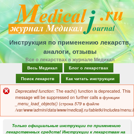
Перейти
к
основному
содержанию
Инструкция по применению лекарств,
аналоги, отзывы
Все о лекарствах в журнале Медикал
Г
Весь Медикал
Блог о лекарствах
л
Поиск лекарств
Как читать инструкции
а
Deprecated function
: The each() function is deprecated. This
Сообщение
в
message will be suppressed on further calls в функции
об
_menu_load_objects()
(строка
579
в файле
н
/var/www/admini/data/www/medicalj.ru/tabletki/includes/menu.i
ошибке
о
е
Только официальные инструкции по применению
лекарственных средств! Инструкции к лекарствам на