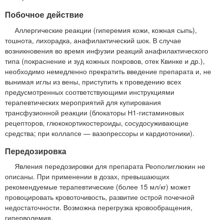
Побочное действие
Аллергические реакции (гиперемия кожи, кожная сыпь),
тошнота, лихорадка, анафилактический шок. В случае
возникновения во время инфузии реакций анафилактического
типа (покраснение и зуд кожных покровов, отек Квинке и др.),
необходимо немедленно прекратить введение препарата и, не
вынимая иглы из вены, приступить к проведению всех
предусмотренных соответствующими инструкциями
терапевтических мероприятий для купирования
трансфузионной реакции (блокаторы Н1-гистаминовых
рецепторов, глюкокортикостероиды, сосудосуживающие
средства; при коллапсе — вазопрессоры и кардиотоники).
Передозировка
Явления передозировки для препарата Реополиглюкин не
описаны. При применении в дозах, превышающих
рекомендуемые терапевтические (более 15 мл/кг) может
провоцировать кровоточивость, развитие острой почечной
недостаточности. Возможна перегрузка кровообращения,
гиперволемия.