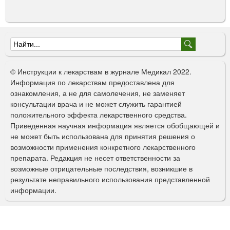
Ф
о
© Инструкции к лекарствам в журнале Медикал 2022.
р
Информация по лекарствам предоставлена для
ознакомления, а не для самолечения, не заменяет
м
консультации врача и не может служить гарантией
а
положительного эффекта лекарственного средства.
Приведенная научная информация является обобщающей и
п
не может быть использована для принятия решения о
о
возможности применения конкретного лекарственного
препарата. Редакция не несет ответственности за
и
возможные отрицательные последствия, возникшие в
с
результате неправильного использования представленной
информации.
к
а