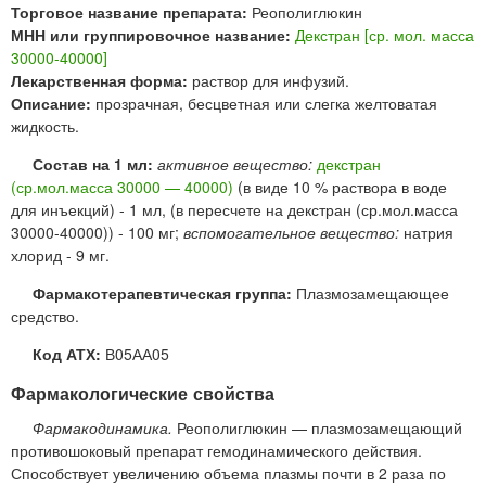
Торговое название препарата:
Реополиглюкин
МНН или группировочное название:
Декстран [ср. мол. масса
30000-40000]
Лекарственная форма:
раствор для инфузий.
Описание:
прозрачная, бесцветная или слегка желтоватая
жидкость.
Состав на 1 мл:
активное вещество:
декстран
(ср.мол.масса 30000 — 40000)
(в виде 10 % раствора в воде
для инъекций) - 1 мл, (в пересчете на декстран (ср.мол.масса
30000-40000)) - 100 мг;
вспомогательное вещество:
натрия
хлорид - 9 мг.
Фармакотерапевтическая группа:
Плазмозамещающее
средство.
Код АТХ:
В05АА05
Фармакологические свойства
Фармакодинамика.
Реополиглюкин — плазмозамещающий
противошоковый препарат гемодинамического действия.
Способствует увеличению объема плазмы почти в 2 раза по