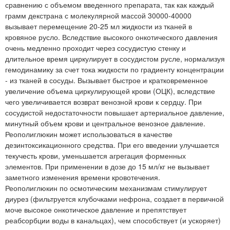
сравнению с объемом введенного препарата, так как каждый
грамм декстрана с молекулярной массой 30000-40000
вызывает перемещение 20-25 мл жидкости из тканей в
кровяное русло. Вследствие высокого онкотического давления
очень медленно проходит через сосудистую стенку и
длительное время циркулирует в сосудистом русле, нормализуя
гемодинамику за счет тока жидкости по градиенту концентрации
- из тканей в сосуды. Вызывает быстрое и кратковременное
увеличение объема циркулирующей крови (ОЦК), вследствие
чего увеличивается возврат венозной крови к сердцу. При
сосудистой недостаточности повышает артериальное давление,
минутный объем крови и центральное венозное давление.
Реополиглюкин может использоваться в качестве
дезинтоксикационного средства. При его введении улучшается
текучесть крови, уменьшается агрегация форменных
элементов. При применении в дозе до 15 мл/кг не вызывает
заметного изменения времени кровотечения.
Реополиглюкин по осмотическим механизмам стимулирует
диурез (фильтруется клубочками нефрона, создает в первичной
моче высокое онкотическое давление и препятствует
реабсорбции воды в канальцах), чем способствует (и ускоряет)