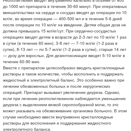
Реополиглюкин вводят внутривенно капельно в объеме от 400
до 1000 мл препарата в течение 30-60 минут. При оперативных
вмешательствах на сердце и сосудах вводят до операции по 10
мл/кг, во время операции — 400-500 мл и в течение 5-6 дней
после операции по 10 мл/кг на введение. Детям общая доза не
должна превышать 15 мл/кг/сут. При сердечно-сосудистых
операциях вводят детям в возрасте до 2-3 лет по 10 мл/кг 1 раз
в сутки (в течение 60 мин), 3-8 лет — 7-10 мл/кг (1-2 раза в
сутки), 8-13 лет — по 5-7 мл/кг (1-2 раза в сутки), старше 14 лет
— дозу для взрослых. Для дезинтоксикации вводят 5-10 мл/кг в
течение 60-90 мин.
Вместе с препаратом целесообразно вводить кристаллоидные
растворы в таком количестве, чтобы восполнить и поддержать
жидкостный и электролитный баланс. Это особенно важно при
лечении обезвоженных больных и после хирургических
операций. Препарат вызывает увеличение диуреза. Однако,
если при лечении реополиглюкином наблюдается уменьшение
диуреза с выделением вязкой сиропообразной мочи, то это
может указывать на обезвоживание организма больного. В этом
случае необходимо ввести внутривенно кристаллоидные
растворы для восполнения и поддержания жидкостного
электролитного баланса.