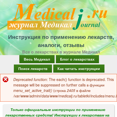
Перейти
к
основному
содержанию
Инструкция по применению лекарств,
аналоги, отзывы
Все о лекарствах в журнале Медикал
Г
Весь Медикал
Блог о лекарствах
л
Поиск лекарств
Как читать инструкции
а
Deprecated function
: The each() function is deprecated. This
Сообщение
в
message will be suppressed on further calls в функции
об
menu_set_active_trail()
(строка
2405
в файле
н
/var/www/admini/data/www/medicalj.ru/tabletki/includes/menu.i
ошибке
о
е
Только официальные инструкции по применению
лекарственных средств! Инструкции к лекарствам на