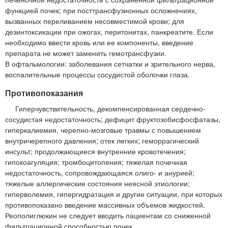
функцией почек; при посттрансфузионных осложнениях,
вызванных переливанием несовместимой крови; для
дезинтоксикации при ожогах, перитонитах, панкреатите. Если
необходимо ввести кровь или ее компоненты, введение
препарата не может заменить гемотрансфузии.
В офтальмологии: заболевания сетчатки и зрительного нерва,
воспалительные процессы сосудистой оболочки глаза.
Противопоказания
Гиперчувствительность, декомпенсированная сердечно-
сосудистая недостаточность; дефицит фруктозобисфосфатазы,
гиперкалиемия, черепно-мозговые травмы с повышением
внутричерепного давления; отек легких; геморрагический
инсульт; продолжающиеся внутренние кровотечения;
гипокоагуляция; тромбоцитопения; тяжелая почечная
недостаточность, сопровождающаяся олиго- и анурией;
тяжелые аллергические состояния неясной этиологии;
гиперволемия, гипергидратация и другие ситуации, при которых
противопоказано введение массивных объемов жидкостей.
Реополиглюкин не следует вводить пациентам со сниженной
фильтрационной способностью почек.