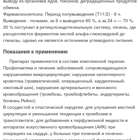
выводу из организма ядов, токсинов, деградационных продуктов
обмена.
Фармакокинетика.
Период полувыведения (Т11/2) - 6 ч.
Выведение - почками, за 6 ч выводится 60 %, а за 24 ч — 70 %.
30 % поступает в ретикулоэндотелиальную систему, печень, где
расщепляется ферментом кислой альфа-глюкозидазой до
глюкозы, однако не является источником углеводного питания.
Показания к применению
Препарат применяется в составе комплексной терапии.
Профилактика и лечение заболеваний, сопровождающихся
нарушениями микроциркуляции: нарушение капиллярного
кровотока (травматический, операционный, кардиогенный,
ожоговый шок), нарушение артериального и венозного
кровообращения (тромбозы, тромбофлебиты, эндартерииты,
болезнь Рейно);
В сосудистой и пластической хирургии: для улучшения местной
циркуляции и уменьшения тенденции к тромбозам в
трансплантате; для добавления к перфузионной жидкости в
аппаратах искусственного кровообращения (АИК) при
операциях на сердце; у больных при почечной и почечно-
печеночной недостаточности с сохраненной фильтрационной