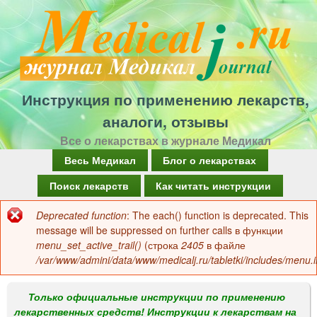
Перейти
к
основному
содержанию
Инструкция по применению лекарств,
аналоги, отзывы
Все о лекарствах в журнале Медикал
Г
Весь Медикал
Блог о лекарствах
л
Поиск лекарств
Как читать инструкции
а
Deprecated function
: The each() function is deprecated. This
Сообщение
в
message will be suppressed on further calls в функции
об
menu_set_active_trail()
(строка
2405
в файле
н
/var/www/admini/data/www/medicalj.ru/tabletki/includes/menu.i
ошибке
о
е
Только официальные инструкции по применению
лекарственных средств! Инструкции к лекарствам на