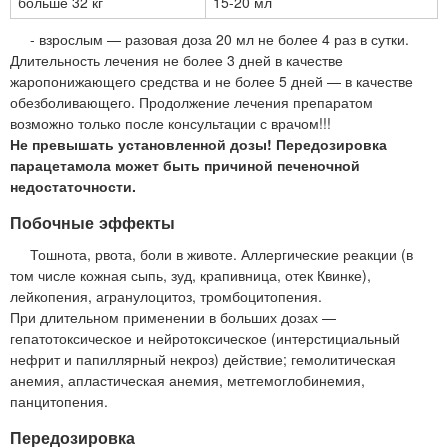
больше 32 кг
15-20 мл
- взрослым — разовая доза 20 мл не более 4 раз в сутки.
Длительность лечения не более 3 дней в качестве
жаропонижающего средства и не более 5 дней — в качестве
обезболивающего. Продолжение лечения препаратом
возможно только после консультации с врачом!!!
Не превышать установленной дозы! Передозировка
парацетамола может быть причиной печеночной
недостаточности.
Побочные эффекты
Тошнота, рвота, боли в животе. Аллергические реакции (в
том числе кожная сыпь, зуд, крапивница, отек Квинке),
лейкопения, агранулоцитоз, тромбоцитопения.
При длительном применении в больших дозах —
гепатотоксическое и нейротоксическое (интерстициальный
нефрит и папиллярный некроз) действие; гемолитическая
анемия, апластическая анемия, метгемоглобинемия,
панцитопения.
Передозировка