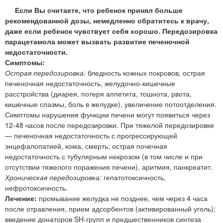
Если Вы считаете, что ребенок принял больше
рекомендованной дозы, немедленно обратитесь к врачу,
даже если ребенок чувствует себя хорошо. Передозировка
парацетамола может вызвать развитие печеночной
недостаточности.
Симптомы:
Острая передозировка:
бледность кожных покровов, острая
печеночная недостаточность, желудочно-кишечные
расстройства (диарея, потеря аппетита, тошнота, рвота,
кишечные спазмы, боль в желудке), увеличение потоотделения.
Симптомы нарушения функции печени могут появиться через
12-48 часов после передозировки. При тяжелой передозировке
— печеночная недостаточность с прогрессирующей
энцефалопатией, кома, смерть; острая почечная
недостаточность с тубулярным некрозом (в том числе и при
отсутствии тяжелого поражения печени), аритмия, панкреатит.
Хроническая передозировка:
гепатотоксичность,
нефротоксичность.
Лечение:
промывание желудка не позднее, чем через 4 часа
после отравления, прием адсорбентов (активированный уголь);
введение донаторов SH-групп и предшественников синтеза