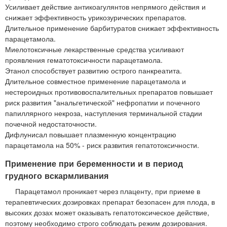
Усиливает действие антикоагулянтов непрямого действия и
снижает эффективность урикозурических препаратов.
Длительное применение барбитуратов снижает эффективность
парацетамола.
Миелотоксичные лекарственные средства усиливают
проявления гематотоксичности парацетамола.
Этанол способствует развитию острого панкреатита.
Длительное совместное применение парацетамола и
нестероидных противовоспалительных препаратов повышает
риск развития "анальгетической" нефропатии и почечного
папиллярного некроза, наступления терминальной стадии
почечной недостаточности.
Дифлунисал повышает плазменную концентрацию
парацетамола на 50% - риск развития гепатотоксичности.
Применение при беременности и в период
грудного вскармливания
Парацетамол проникает через плаценту, при приеме в
терапевтических дозировках препарат безопасен для плода, в
высоких дозах может оказывать гепатотоксическое действие,
поэтому необходимо строго соблюдать режим дозирования.