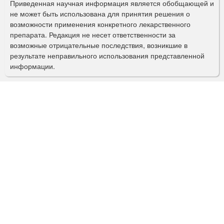
Приведенная научная информация является обобщающей и
п
не может быть использована для принятия решения о
о
возможности применения конкретного лекарственного
препарата. Редакция не несет ответственности за
и
возможные отрицательные последствия, возникшие в
с
результате неправильного использования представленной
информации.
к
а