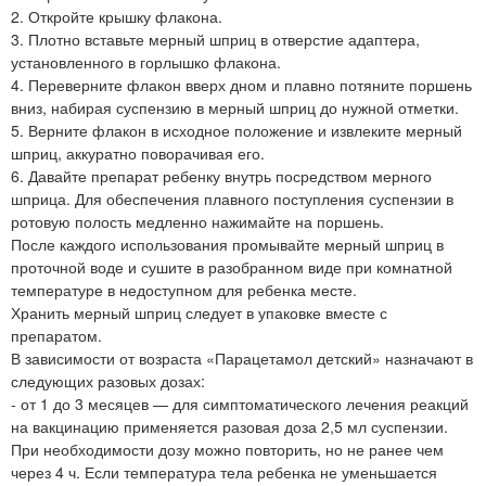
2. Откройте крышку флакона.
3. Плотно вставьте мерный шприц в отверстие адаптера,
установленного в горлышко флакона.
4. Переверните флакон вверх дном и плавно потяните поршень
вниз, набирая суспензию в мерный шприц до нужной отметки.
5. Верните флакон в исходное положение и извлеките мерный
шприц, аккуратно поворачивая его.
6. Давайте препарат ребенку внутрь посредством мерного
шприца. Для обеспечения плавного поступления суспензии в
ротовую полость медленно нажимайте на поршень.
После каждого использования промывайте мерный шприц в
проточной воде и сушите в разобранном виде при комнатной
температуре в недоступном для ребенка месте.
Хранить мерный шприц следует в упаковке вместе с
препаратом.
В зависимости от возраста «Парацетамол детский» назначают в
следующих разовых дозах:
- от 1 до 3 месяцев — для симптоматического лечения реакций
на вакцинацию применяется разовая доза 2,5 мл суспензии.
При необходимости дозу можно повторить, но не ранее чем
через 4 ч. Если температура тела ребенка не уменьшается