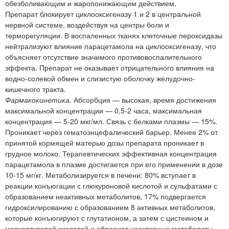
обезболивающим и жаропонижающим действием.
Препарат блокирует циклооксигеназу 1 и 2 в центральной
нервной системе, воздействуя на центры боли и
терморегуляции. В воспаленных тканях клеточные пероксидазы
нейтрализуют влияние парацетамола на циклооксигеназу, что
объясняет отсутствие значимого противовоспалительного
эффекта. Препарат не оказывает отрицательного влияния на
водно-солевой обмен и слизистую оболочку желудочно-
кишечного тракта.
Фармакокинетика.
Абсорбция — высокая, время достижения
максимальной концентрации — 0,5-2 часа, максимальная
концентрация — 5-20 мкг/мл. Связь с белками плазмы — 15%.
Проникает через гематоэнцефалический барьер. Менее 2% от
принятой кормящей матерью дозы препарата проникает в
грудное молоко. Терапевтических эффективная концентрация
парацетамола в плазме достигается при его применении в дозе
10-15 мг/кг. Метаболизируется в печени: 80% вступает в
реакции конъюгации с глюкуроновой кислотой и сульфатами с
образованием неактивных метаболитов, 17% подвергается
гидроксилированию с образованием 8 активных метаболитов,
которые конъюгируют с глутатионом, а затем с цистеином и
меркаптуровой кислотой и образуют неактивные метаболиты.