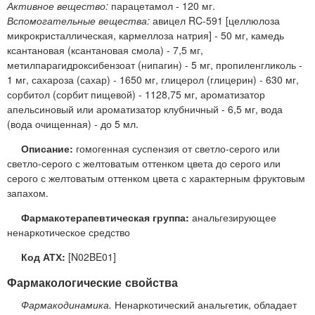
Активное вещество:
парацетамол - 120 мг.
Вспомогательные вещества:
авицел RC-591 [целлюлоза
микрокристаллическая, кармеллоза натрия] - 50 мг, камедь
ксантановая (ксантановая смола) - 7,5 мг,
метилпарагидроксибензоат (нипагин) - 5 мг, пропиленгликоль -
1 мг, сахароза (сахар) - 1650 мг, глицерол (глицерин) - 630 мг,
сорбитол (сорбит пищевой) - 1128,75 мг, ароматизатор
апельсиновый или ароматизатор клубничный - 6,5 мг, вода
(вода очищенная) - до 5 мл.
Описание:
гомогенная суспензия от светло-серого или
светло-серого с желтоватым оттенком цвета до серого или
серого с желтоватым оттенком цвета с характерным фруктовым
запахом.
Фармакотерапевтическая группа:
анальгезирующее
ненаркотическое средство
Код АТХ:
[N02BE01]
Фармакологические свойства
Фармакодинамика.
Ненаркотический анальгетик, обладает