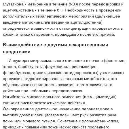
глутатиона - метионина в течение 8-9 ч после передозировки и
ацетилцистеина - в течение 8 ч. Необходимость в проведении
дополнительных терапевтических мероприятий (дальнейшее
введение метионина, в/в введение ацетилцистеина)
определяется в зависимости от концентрации парацетамола в
крови, а также от времени, прошедшего после его приема.
Взаимодействие с другими лекарственными
средствами
Индукторы микросомального окисления в печени (фенитоин,
этанол, барбитураты, флумецинол, рифампицин,
фенилбутазон, трициклические антидепрессанты) увеличивают
продукцию гидроксилированных активных метаболитов, что
обусловливает возможность развития гепатотоксического
действия при небольших передозировках.
Ингибиторы микросомального окисления (в т.ч. циметидин)
снижают риск гепатотоксического действия.
Одновременное длительное назначение парацетамола в
высоких дозах и салицилатов повышает риск развития рака
почки или мочевого пузыря. Сочетание с хлорамфениколом,
приводит к повышению токсических свойств последнего.