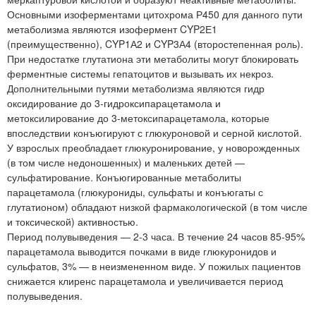
Основными изоферментами цитохрома Р450 для данного пути
метаболизма являются изофермент CYP2Е1
(преимущественно), CYP1А2 и CYP3А4 (второстепенная роль).
При недостатке глутатиона эти метаболиты могут блокировать
ферментные системы гепатоцитов и вызывать их некроз.
Дополнительными путями метаболизма являются гидр
оксидирование до 3-гидроксипарацетамола и
метоксилирование до 3-метоксипарацетамола, которые
впоследствии конъюгируют с глюкуроновой и серной кислотой.
У взрослых преобладает глюкуронирование, у новорожденных
(в том числе недоношенных) и маленьких детей —
сульфатирование. Конъюгированные метаболиты
парацетамола (глюкурониды, сульфаты и конъюгаты с
глутатионом) обладают низкой фармакологической (в том числе
и токсической) активностью.
Период полувыведения — 2-3 часа. В течение 24 часов 85-95%
парацетамола выводится почками в виде глюкуронидов и
сульфатов, 3% — в неизмененном виде. У пожилых пациентов
снижается клиренс парацетамола и увеличивается период
полувыведения.