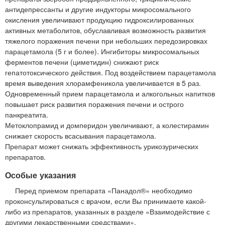
антидепрессанты и другие индукторы микросомального
окисления увеличивают продукцию гидроксилированных
активных метаболитов, обуславливая возможность развития
тяжелого поражения печени при небольших передозировках
парацетамола (5 г и более). Ингибиторы микросомальных
ферментов печени (циметидин) снижают риск
гепатотоксического действия. Под воздействием парацетамола
время выведения хлорамфеникола увеличивается в 5 раз.
Одновременный прием парацетамола и алкогольных напитков
повышает риск развития поражения печени и острого
панкреатита.
Метоклопрамид и домперидон увеличивают, а колестирамин
снижает скорость всасывания парацетамола.
Препарат может снижать эффективность урикозурических
препаратов.
Особые указания
Перед приемом препарата «Панадол®» необходимо
проконсультироваться с врачом, если Вы принимаете какой-
либо из препаратов, указанных в разделе «Взаимодействие с
другими лекарственными средствами».