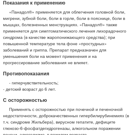
Показания к применению
«Панадол®» применяется для облегчения головной боли,
мигрени, зубной боли, боли в горле, боли в пояснице, боли в
мышцах, болезненных менструациях. «Панадол®» также
применяется для симптоматического лечения лихорадочного
синдрома (в качестве жаропонижающего средства); при
повышенной температуре тела фоне «простудных»
заболеваний и гриппа. Препарат предназначен для
уменьшения боли на момент применения и на
прогрессирование заболевания не влияет.
Противопоказания
- гиперчувствительность;
- детский возраст до 6 лет.
С осторожностью
Применять с осторожностью при почечной и печеночной
недостаточности, доброкачественных гипербилирубинемиях (в
т.ч. синдроме Жильбера), вирусном гепатите, дефиците
глюкозо-6-фосфатдегидрогеназы, алкогольном поражении
печени, алкоголизме, в пожилом возрасте.