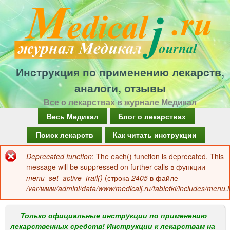
Перейти
к
основному
содержанию
Инструкция по применению лекарств,
аналоги, отзывы
Все о лекарствах в журнале Медикал
Г
Весь Медикал
Блог о лекарствах
л
Поиск лекарств
Как читать инструкции
а
Deprecated function
: The each() function is deprecated. This
Сообщение
в
message will be suppressed on further calls в функции
об
menu_set_active_trail()
(строка
2405
в файле
н
/var/www/admini/data/www/medicalj.ru/tabletki/includes/menu.i
ошибке
о
е
Только официальные инструкции по применению
лекарственных средств! Инструкции к лекарствам на