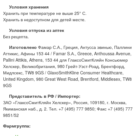
Условия хранения
Хранить при температуре не выше 25° С.
Хранить в недоступном для детей месте.
Условия отпуска из аптек
Без рецепта.
Изготовлено
Фамар С.А., Греция, Антусса эвинью, Паллини
Аттикис, Афины 153 44 / Famar S.А., Greece, Anthoussa Avenue,
Pallini Attikis, Athens, 153 44 для ГлаксоСмитКляйн Консьюмер
Хелскер, Великобритания, 980 Грейт-Уэст-Роад, Брентфорд,
Мидлсекс, TW8 9GS / GlaxoSmithKline Consumer Healthcare,
United Kingdom, 980 Great West Road, Brentford, Middlesex, TW8
9GS
Представитель в РФ / Импортер:
ЗАО «ГлаксоСмитКляйн Хелскер», Россия, 109180, г. Москва,
Якиманская наб., д. 2. Тел. +7 (495) 777 9850; Факс +7 (495) 777
9851/52
Фармгруппа: