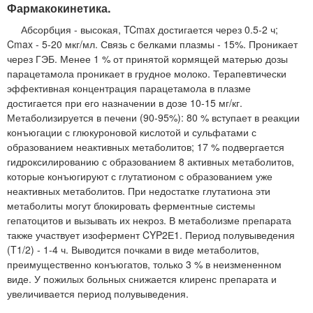
Фармакокинетика.
Абсорбция - высокая, TCmax достигается через 0.5-2 ч;
Cmax - 5-20 мкг/мл. Связь с белками плазмы - 15%. Проникает
через ГЭБ. Менее 1 % от принятой кормящей матерью дозы
парацетамола проникает в грудное молоко. Терапевтически
эффективная концентрация парацетамола в плазме
достигается при его назначении в дозе 10-15 мг/кг.
Метаболизируется в печени (90-95%): 80 % вступает в реакции
конъюгации с глюкуроновой кислотой и сульфатами с
образованием неактивных метаболитов; 17 % подвергается
гидроксилированию с образованием 8 активных метаболитов,
которые конъюгируют с глутатионом с образованием уже
неактивных метаболитов. При недостатке глутатиона эти
метаболиты могут блокировать ферментные системы
гепатоцитов и вызывать их некроз. В метаболизме препарата
также участвует изофермент CYP2Е1. Период полувыведения
(T1/2) - 1-4 ч. Выводится почками в виде метаболитов,
преимущественно конъюгатов, только 3 % в неизмененном
виде. У пожилых больных снижается клиренс препарата и
увеличивается период полувыведения.