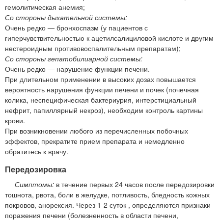
гемолитическая анемия;
Со стороны дыхательной системы:
Очень редко — бронхоспазм (у пациентов с
гиперчувствительностью к ацетилсалициловой кислоте и другим
нестероидным противовоспалительным препаратам);
Со стороны гепатобилиарной системы:
Очень редко — нарушение функции печени.
При длительном применении в высоких дозах повышается
вероятность нарушения функции печени и почек (почечная
колика, неспецифическая бактериурия, интерстициальный
нефрит, папиллярный некроз), необходим контроль картины
крови.
При возникновении любого из перечисленных побочных
эффектов, прекратите прием препарата и немедленно
обратитесь к врачу.
Передозировка
Симптомы:
в течение первых 24 часов после передозировки
тошнота, рвота, боли в желудке, потливость, бледность кожных
покровов, анорексия. Через 1-2 суток , определяются признаки
поражения печени (болезненность в области печени,