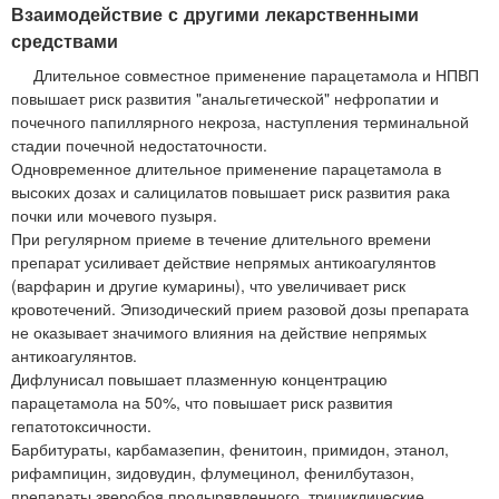
Взаимодействие с другими лекарственными
средствами
Длительное совместное применение парацетамола и НПВП
повышает риск развития "анальгетической" нефропатии и
почечного папиллярного некроза, наступления терминальной
стадии почечной недостаточности.
Одновременное длительное применение парацетамола в
высоких дозах и салицилатов повышает риск развития рака
почки или мочевого пузыря.
При регулярном приеме в течение длительного времени
препарат усиливает действие непрямых антикоагулянтов
(варфарин и другие кумарины), что увеличивает риск
кровотечений. Эпизодический прием разовой дозы препарата
не оказывает значимого влияния на действие непрямых
антикоагулянтов.
Дифлунисал повышает плазменную концентрацию
парацетамола на 50%, что повышает риск развития
гепатотоксичности.
Барбитураты, карбамазепин, фенитоин, примидон, этанол,
рифампицин, зидовудин, флумецинол, фенилбутазон,
препараты зверобоя продырявленного, трициклические