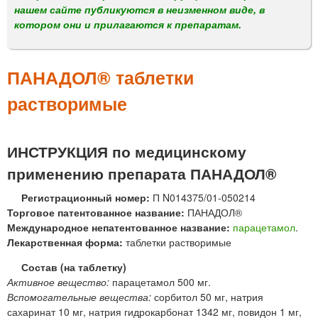
м
нашем сайте публикуются в неизменном виде, в
е
котором они и прилагаются к препаратам.
н
ю
ПАНАДОЛ® таблетки
растворимые
ИНСТРУКЦИЯ по медицинскому
применению препарата ПАНАДОЛ®
Регистрационный номер:
П N014375/01-050214
Торговое патентованное название:
ПАНАДОЛ®
Международное непатентованное название:
парацетамол
.
Лекарственная форма:
таблетки растворимые
Состав (на таблетку)
Активное вещество:
парацетамол 500 мг.
Вспомогательные вещества:
сорбитол 50 мг, натрия
сахаринат 10 мг, натрия гидрокарбонат 1342 мг, повидон 1 мг,