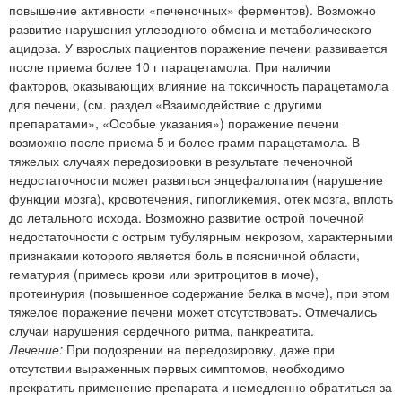
повышение активности «печеночных» ферментов). Возможно
развитие нарушения углеводного обмена и метаболического
ацидоза. У взрослых пациентов поражение печени развивается
после приема более 10 г парацетамола. При наличии
факторов, оказывающих влияние на токсичность парацетамола
для печени, (см. раздел «Взаимодействие с другими
препаратами», «Особые указания») поражение печени
возможно после приема 5 и более грамм парацетамола. В
тяжелых случаях передозировки в результате печеночной
недостаточности может развиться энцефалопатия (нарушение
функции мозга), кровотечения, гипогликемия, отек мозга, вплоть
до летального исхода. Возможно развитие острой почечной
недостаточности с острым тубулярным некрозом, характерными
признаками которого является боль в поясничной области,
гематурия (примесь крови или эритроцитов в моче),
протеинурия (повышенное содержание белка в моче), при этом
тяжелое поражение печени может отсутствовать. Отмечались
случаи нарушения сердечного ритма, панкреатита.
Лечение:
При подозрении на передозировку, даже при
отсутствии выраженных первых симптомов, необходимо
прекратить применение препарата и немедленно обратиться за