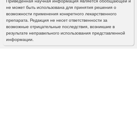
Приведенная научная информация является обобщающей и
п
не может быть использована для принятия решения о
о
возможности применения конкретного лекарственного
препарата. Редакция не несет ответственности за
и
возможные отрицательные последствия, возникшие в
с
результате неправильного использования представленной
информации.
к
а