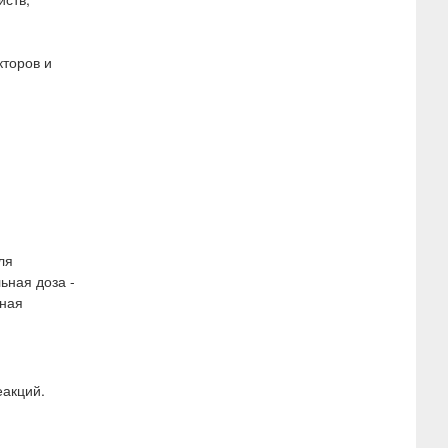
кторов и
ля
ьная доза -
ьная
еакций.