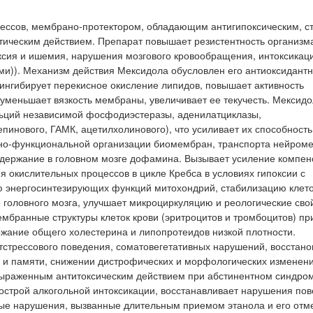
ессов, мембрано-протектором, обладающим антигипоксическим, ст
ическим действием. Препарат повышает резистентность организма
ксия и ишемия, нарушения мозгового кровообращения, интоксикац
ми)). Механизм действия Мексидола обусловлен его антиоксидант
нгибирует перекисное окисление липидов, повышает активность
уменьшает вязкость мембраны, увеличивает ее текучесть. Мексидо
ьций независимой фосфодиэстеразы, аденилатциклазы,
пинового, ГАМК, ацетилхолинового), что усиливает их способность
рно-функциональной организации биомембран, транспорта нейром
держание в головном мозге дофамина. Вызывает усиление компен
я окислительных процессов в цикле Кребса в условиях гипоксии с
ю энергосинтезирующих функций митохондрий, стабилизацию клет
головного мозга, улучшает микроциркуляцию и реологические сво
мбранные структуры клеток крови (эритроцитов и тромбоцитов) пр
жание общего холестерина и липопротеидов низкой плотности.
тстрессового поведения, соматовегетативных нарушений, восстан
 и памяти, снижении дистрофических и морфологических изменени
 выраженным антитоксическим действием при абстинентном синдро
острой алкогольной интоксикации, восстанавливает нарушения пов
вные нарушения, вызванные длительным приемом этанола и его отм