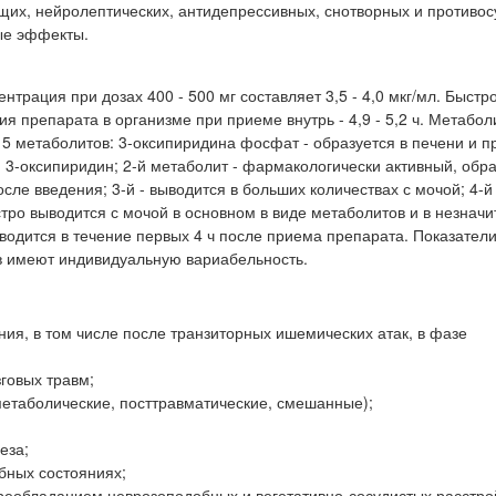
щих, нейролептических, антидепрессивных, снотворных и противо
ные эффекты.
трация при дозах 400 - 500 мг составляет 3,5 - 4,0 мкг/мл. Быстр
я препарата в организме при приеме внутрь - 4,9 - 5,2 ч. Метабол
 метаболитов: 3-оксипиридина фосфат - образуется в печени и п
-оксипиридин; 2-й метаболит - фармакологически активный, обра
сле введения; 3-й - выводится в больших количествах с мочой; 4-й 
ыстро выводится с мочой в основном в виде метаболитов и в незнач
водится в течение первых 4 ч после приема препарата. Показател
в имеют индивидуальную вариабельность.
ия, в том числе после транзиторных ишемических атак, в фазе
говых травм;
метаболические, посттравматические, смешанные);
еза;
бных состояниях;
реобладанием неврозоподобных и вегетативно-сосудистых расстро