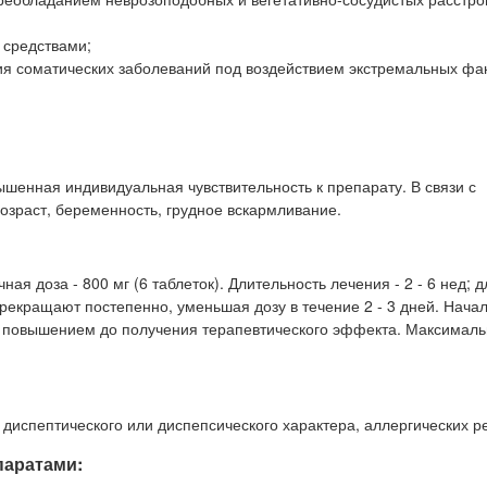
 средствами;
тия соматических заболеваний под воздействием экстремальных фа
ышенная индивидуальная чувствительность к препарату. В связи с
возраст, беременность, грудное вскармливание.
чная доза - 800 мг (6 таблеток). Длительность лечения - 2 - 6 нед; д
рекращают постепенно, уменьшая дозу в течение 2 - 3 дней. Начал
енным повышением до получения терапевтического эффекта. Максимал
испептического или диспепсического характера, аллергических р
паратами: