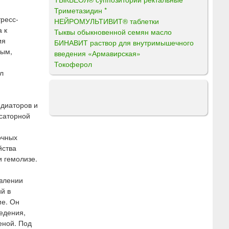
Триметазидин *
ресс-
НЕЙРОМУЛЬТИВИТ® таблетки
 к
Тыквы обыкновенной семян масло
ия
БИНАВИТ раствор для внутримышечного
ным,
введения «Армавирская»
Токоферол
л
едиаторов и
саторной
очных
йства
и гемолизе.
овлении
й в
ме. Он
едения,
еной. Под