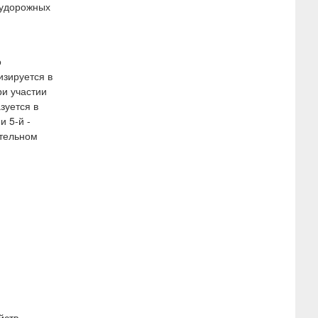
судорожных
о
изируется в
ри участии
зуется в
и 5-й -
ительном
и
йств,