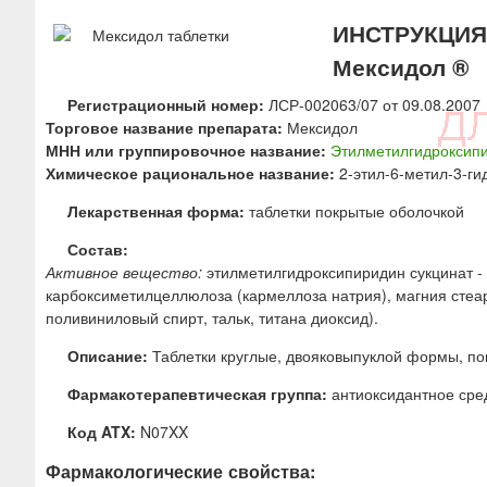
ю
ИНСТРУКЦИЯ 
Мексидол ®
Регистрационный номер:
ЛСР-002063/07 от 09.08.2007
Торговое название препарата:
Мексидол
МНН или группировочное название:
Этилметилгидроксипи
Химическое рациональное название:
2-этил-6-метил-3-ги
Лекарственная форма:
таблетки покрытые оболочкой
Состав:
Активное вещество:
этилметилгидроксипиридин сукцинат -
карбоксиметилцеллюлоза (кармеллоза натрия), магния стеара
поливиниловый спирт, тальк, титана диоксид).
Описание:
Таблетки круглые, двояковыпуклой формы, пок
Фармакотерапевтическая группа:
антиоксидантное сре
Код ATX:
N07XX
Фармакологические свойства: