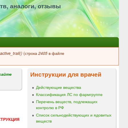
тв, аналоги, отзывы
ctive_trail()
(строка
2405
в файле
Инструкции для врачей
сайте
Действующие вещества
Классификация ЛС по фармгруппе
Перечень веществ, подлежащих
контролю в РФ
Список сильнодействующих и ядовитых
СТРУКЦИЯ
веществ