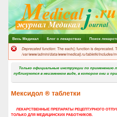
Г
Весь Медикал
Блог о лекарствах
Поиск лекарст
л
Deprecated function
: The each() function is deprecated.
Сообщение
а
/var/www/admini/data/www/medicalj.ru/tabletki/includes/m
об
в
ошибке
Только официальные инструкции по применению л
н
публикуются в неизменном виде, в котором они и пр
о
е
Мексидол ® таблетки
м
е
ЛЕКАРСТВЕННЫЕ ПРЕПАРАТЫ РЕЦЕПТУРНОГО ОТПУ
н
ТОЛЬКО ДЛЯ МЕДИЦИНСКИХ РАБОТНИКОВ.