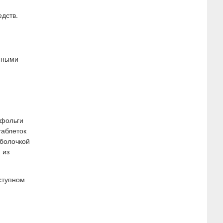
дств.
асными
 фольги
таблеток
оболочкой
 из
ступном