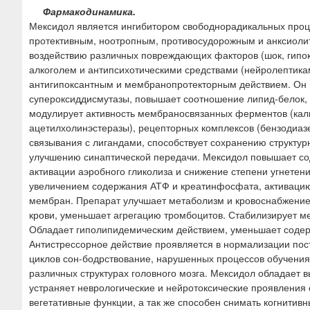
Фармакодинамика.
Мексидол является ингибитором свободнорадикальных проц
протективным, ноотропным, противосудорожным и анксиолит
воздействию различных повреждающих факторов (шок, гипо
алкоголем и антипсихотическими средствами (нейролептика
антигипоксантным и мембранопротекторным действием. Он и
супероксиддисмутазы, повышает соотношение липид-белок, 
модулирует активность мембраносвязанных ферментов (кал
ацетилхолинэстеразы), рецепторных комплексов (бензодиазе
связывания с лигандами, способствует сохранению структу
улучшению синаптической передачи. Мексидол повышает со
активации аэробного гликолиза и снижение степени угнетени
увеличением содержания АТФ и креатинфосфата, активаци
мембран. Препарат улучшает метаболизм и кровоснабжение 
крови, уменьшает агрегацию тромбоцитов. Стабилизирует ме
Обладает гиполипидемическим действием, уменьшает содер
Антистрессорное действие проявляется в нормализации пос
циклов сон-бодрствование, нарушенных процессов обучения
различных структурах головного мозга. Мексидол обладает
устраняет неврологические и нейротоксические проявления 
вегетативные функции, а так же способен снимать когнити