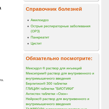
а
Справочник болезней
Амилоидоз
Острые респираторные заболевания
(ОРЗ)
Панкреатит
Цистит
Обязательно посмотрите:
Мексидол ® раствор для инъекций
Мексиприм® раствор для внутривенного и
внутримышечного введения
та.
Берлитион® 300 таблетки
ГЛИЦИН таблетки "БИОТИКИ"
Антистен таблетки «Озон»
Нейрокс® раствор для внутривенного и
внутримышечного введения
ТЫКВЕОЛ® суппозитории ректальные