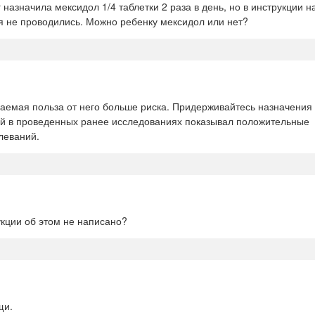
азначила мексидол 1/4 таблетки 2 раза в день, но в инструкции н
я не проводились. Можно ребенку мексидол или нет?
даемая польза от него больше риска. Придерживайтесь назначения
ей в проведенных ранее исследованиях показывал положительные
леваний.
укции об этом не написано?
щи.