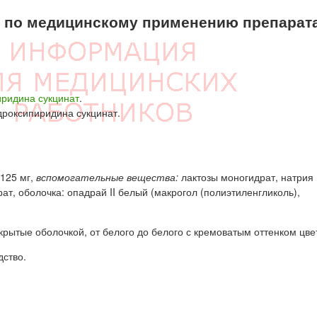
по медицинскому применению препарат
ридина сукцинат
.
дроксипиридина сукцинат.
 125 мг,
вспомогательные вещества:
лактозы моногидрат, натрия
т, оболочка: опадрай II белый (макрогол (полиэтиленгликоль),
рытые оболочкой, от белого до белого с кремоватым оттенком цве
дство.