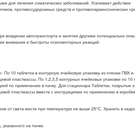
ыми для лечения соматических заболеваний. Усиливает действие
тиков, противосудорожных средств и противопаркинсонических сре
ри вождении автотранспорта и занятии другими потенциально оп
ии внимания и быстроты психомоторных реакций.
г. По 10 таблеток в контурную ячейковую упаковку из пленки ПВХ и
евой пластмассы. По 1,2,3,5 контурных ячейковых упаковки по 10 
кцией по применению в пачку. Для стационара Таблетки, покрытые 
ищевой пластмассы вместе с инструкциями по применению в коробки
ом от света месте при температуре не выше 25°С. Хранить в недо
, указанного на пачке.