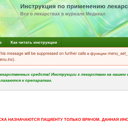
Перейти
Инструкция по применению лекарс
к
Все о лекарствах в журнале Медикал
основному
содержанию
в
Как читать инструкции
 This message will be suppressed on further calls в функции
menu_set_a
enu.inc
).
екарственных средств! Инструкции к лекарствам на нашем 
илагаются к препаратам.
СКА НАЗНАЧАЮТСЯ ПАЦИЕНТУ ТОЛЬКО ВРАЧОМ. ДАННАЯ ИН