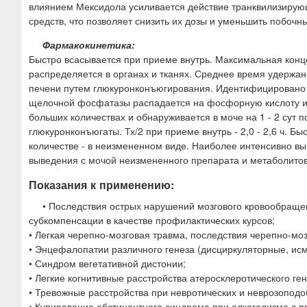
влиянием Мексидола усиливается действие транквилизирую
средств, что позволяет снизить их дозы и уменьшить побоч
Фармакокинетика:
Быстро всасывается при приеме внутрь. Максимальная концен
распределяется в органах и тканях. Среднее время удержани
печени путем глюкуронконъюгирования. Идентифицировано 5
щелочной фосфатазы распадается на фосфорную кислоту и 3
больших количествах и обнаруживается в моче на 1 - 2 сут по
глюкуронконъюгаты. Тх/2 при приеме внутрь - 2,0 - 2,6 ч. Б
количестве - в неизмененном виде. Наиболее интенсивно вы
выведения с мочой неизмененного препарата и метаболито
Показания к применению:
• Последствия острых нарушений мозгового кровообращен
субкомпенсации в качестве профилактических курсов;
• Легкая черепно-мозговая травма, последствия черепно-моз
• Энцефалопатии различного генеза (дисциркуляторные, ис
• Синдром вегетативной дистонии;
• Легкие когнитивные расстройства атеросклеротического ген
• Тревожные расстройства при невротических и неврозоподо
• Купирование абстинентного синдрома при алкоголизме с п