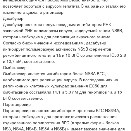
позволяет бороться с вирусом гепатита C на разных этапах его
жизненного цикла, и ритонавир.
Дасабувир
Дасабувир является ненуклеозидным ингибитором РНК-
зависимой РНК-полимеразы вируса, кодируемой геном NS5B,
которая необходима для репликации вирусного генома.
Согласно биохимическим исследованиям, дасабувир
ингибирует полимеразную активность NS5B ферментов
рекомбинантного генотипа 1a и 1b ВГC со значениями IC50 2,8
и 10,7 нМ, соответственно.
Омбитасвир
Омбитасвир является ингибитором белка NSSA ВГC,
необходимого для репликации вируса. В исследованиях на
репликонных клеточных культурах значения ЕС50 для
омбитасвира составляли 14,1 и 5,0 пМ для генотипов 1а и 1b
ВГC соответственно.
Паритапревир
Паритапревир является ингибитором протеазы ВГC NS3/4А,
которая необходима для протеолитического расщепления
кодированного полипротеина ВГC (в зрелые формы белков
NS3, NS4A, NS4B, NS5A и NS5B) и имеет важное значение для