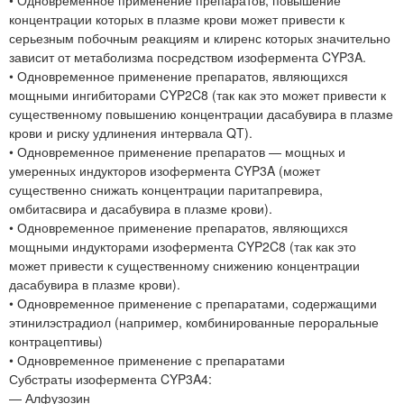
концентрации которых в плазме крови может привести к
серьезным побочным реакциям и клиренс которых значительно
зависит от метаболизма посредством изофермента CYP3A.
• Одновременное применение препаратов, являющихся
мощными ингибиторами CYP2C8 (так как это может привести к
существенному повышению концентрации дасабувира в плазме
крови и риску удлинения интервала QT).
• Одновременное применение препаратов — мощных и
умеренных индукторов изофермента CYP3A (может
существенно снижать концентрации паритапревира,
омбитасвира и дасабувира в плазме крови).
• Одновременное применение препаратов, являющихся
мощными индукторами изофермента CYP2C8 (так как это
может привести к существенному снижению концентрации
дасабувира в плазме крови).
• Одновременное применение с препаратами, содержащими
этинилэстрадиол (например, комбинированные пероральные
контрацептивы)
• Одновременное применение с препаратами
Субстраты изофермента CYP3A4:
— Алфузозин