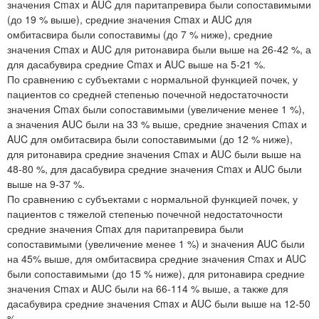
значения Сmax и AUC для паритапревира были сопоставимыми
(до 19 % выше), средние значения Сmax и AUC для
омбитасвира были сопоставимы (до 7 % ниже), средние
значения Сmax и AUC для ритонавира были выше на 26-42 %, а
для дасабувира средние Cmax и AUC выше на 5-21 %.
По сравнению с субъектами с нормальной функцией почек, у
пациентов со средней степенью почечной недостаточности
значения Cmax были сопоставимыми (увеличение менее 1 %),
а значения AUC были на 33 % выше, средние значения Сmax и
AUC для омбитасвира были сопоставимыми (до 12 % ниже),
для ритонавира средние значения Сmax и AUC были выше на
48-80 %, для дасабувира средние значения Сmax и AUC были
выше на 9-37 %.
По сравнению с субъектами с нормальной функцией почек, у
пациентов с тяжелой степенью почечной недостаточности
средние значения Cmax для паритапревира были
сопоставимыми (увеличение менее 1 %) и значения AUC были
на 45% выше, для омбитасвира средние значения Сmax и AUC
были сопоставимыми (до 15 % ниже), для ритонавира средние
значения Сmax и AUC были на 66-114 % выше, а также для
дасабувира средние значения Сmax и AUC были выше на 12-50
%.