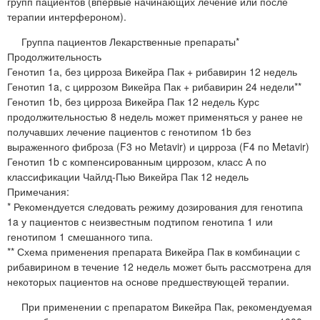
групп пациентов (впервые начинающих лечение или после
терапии интерфероном).
Группа пациентов Лекарственные препараты*
Продолжительность
Генотип 1а, без цирроза Викейра Пак + рибавирин 12 недель
Генотип 1a, с циррозом Викейра Пак + рибавирин 24 недели**
Генотип 1b, без цирроза Викейра Пак 12 недель Курс
продолжительностью 8 недель может применяться у ранее не
получавших лечение пациентов с генотипом 1b без
выраженного фиброза (F3 но Metavir) и цирроза (F4 по Metavir)
Генотип 1b с компенсированным циррозом, класс А по
классификации Чайлд-Пью Викейра Пак 12 недель
Примечания:
* Рекомендуется следовать режиму дозирования для генотипа
1a у пациентов с неизвестным подтипом генотипа 1 или
генотипом 1 смешанного типа.
** Схема применения препарата Викейра Пак в комбинации с
рибавирином в течение 12 недель может быть рассмотрена для
некоторых пациентов на основе предшествующей терапии.
При применении с препаратом Викейра Пак, рекомендуемая