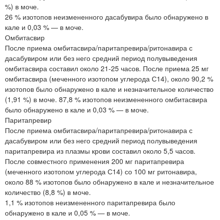
%) в моче.
26 % изотопов неизмененного дасабувира было обнаружено в
кале и 0,03 % — в моче.
Омбитасвир
После приема омбитасвира/паритапревира/ритонавира с
дасабувиром или без него средний период полувыведения
омбитасвира составил около 21-25 часов. После приема 25 мг
омбитасвира (меченного изотопом углерода С14), около 90,2 %
изотопов было обнаружено в кале и незначительное количество
(1,91 %) в моче. 87,8 % изотопов неизмененного омбитасвира
было обнаружено в кале и 0,03 % — в моче.
Паритапревир
После приема омбитасвира/паритапревира/ритонавира с
дасабувиром или без него средний период полувыведения
паритапревира из плазмы крови составил около 5,5 часов.
После совместного применения 200 мг паритапревира
(меченного изотопом углерода С14) со 100 мг ритонавира,
около 88 % изотопов было обнаружено в кале и незначительное
количество (8,8 %) в моче.
1,1 % изотопов неизмененного паритапревира было
обнаружено в кале и 0,05 % — в моче.