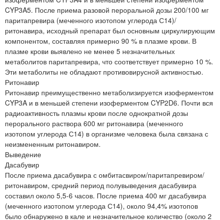
CYP3A5. После приема разовой пероральной дозы 200/100 мг
паритапревира (меченного изотопом углерода С14)/
ритонавира, исходный препарат был основным циркулирующим
компонентом, составляя примерно 90 % в плазме крови. В
плазме крови выявлено не менее 5 незначительных
метаболитов паритапревира, что соответствует примерно 10 %.
Эти метаболиты не обладают противовирусной активностью.
Ритонавир
Ритонавир преимущественно метаболизируется изоферментом
CYP3A и в меньшей степени изоферментом CYP2D6. Почти вся
радиоактивность плазмы крови после однократной дозы
перорального раствора 600 мг ритонавира (меченного
изотопом углерода С14) в организме человека была связана с
неизмененным ритонавиром.
Выведение
Дасабувир
После приема дасабувира с омбитасвиром/паритапревиром/
ритонавиром, средний период полувыведения дасабувира
составил около 5,5-6 часов. После приема 400 мг дасабувира
(меченного изотопом углерода С14), около 94,4% изотопов
было обнаружено в кале и незначительное количество (около 2