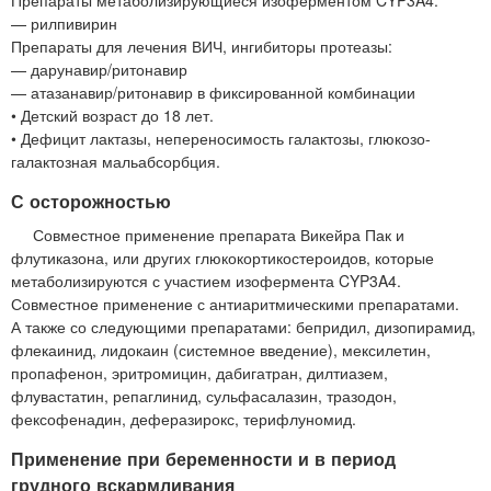
— рилпивирин
Препараты для лечения ВИЧ, ингибиторы протеазы:
— дарунавир/ритонавир
— атазанавир/ритонавир в фиксированной комбинации
• Детский возраст до 18 лет.
• Дефицит лактазы, непереносимость галактозы, глюкозо-
галактозная мальабсорбция.
С осторожностью
Совместное применение препарата Викейра Пак и
флутиказона, или других глюкокортикостероидов, которые
метаболизируются с участием изофермента CYP3A4.
Совместное применение с антиаритмическими препаратами.
А также со следующими препаратами: бепридил, дизопирамид,
флекаинид, лидокаин (системное введение), мексилетин,
пропафенон, эритромицин, дабигатран, дилтиазем,
флувастатин, репаглинид, сульфасалазин, тразодон,
фексофенадин, деферазирокс, терифлуномид.
Применение при беременности и в период
грудного вскармливания