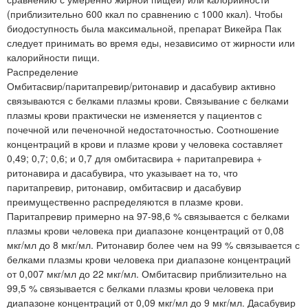
(приблизительно 600 ккал по сравнению с 1000 ккал). Чтобы
биодоступность была максимальной, препарат Викейра Пак
следует принимать во время еды, независимо от жирности или
калорийности пищи.
Распределение
Омбитасвир/паритапревир/ритонавир и дасабувир активно
связываются с белками плазмы крови. Связывание с белками
плазмы крови практически не изменяется у пациентов с
почечной или печеночной недостаточностью. Соотношение
концентраций в крови и плазме крови у человека составляет
0,49; 0,7; 0,6; и 0,7 для омбитасвира + паритапревира +
ритонавира и дасабувира, что указывает на то, что
паритапревир, ритонавир, омбитасвир и дасабувир
преимущественно распределяются в плазме крови.
Паритапревир примерно на 97-98,6 % связывается с белками
плазмы крови человека при диапазоне концентраций от 0,08
мкг/мл до 8 мкг/мл. Ритонавир более чем на 99 % связывается с
белками плазмы крови человека при диапазоне концентраций
от 0,007 мкг/мл до 22 мкг/мл. Омбитасвир приблизительно на
99,5 % связывается с белками плазмы крови человека при
диапазоне концентраций от 0,09 мкг/мл до 9 мкг/мл. Дасабувир