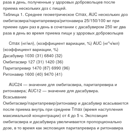
раза в день, полученные у здоровых добровольцев после
приема нескольких доз с пищей.
Таблица 1. Среднее геометрическое Сmax, AUC нескольких доз
омбитасвира/паритапревира/ритонавира 25/150/100 мг при
приеме один раз в день в сочетании с дасабувиром 250 мг два
раза в день во время приема пищи у здоровых добровольцев
Cmax (нг/мл), (коэффициент вариации, %) AUC (нг*ч/мл)
(коэффициент вариации, %)
Дасабувир 1030 (31) 6840 (32)
Омбитасвир 127 (31) 1420 (36)
Паритапревир 1470 (87) 6990 (96)
Ритонавир 1600 (40) 9470 (41)
AUC24 — значение для омбитасвира, паритапревира и
ритонавира; AUC12 — значение для дасабувира.
Всасывание
Омбитасвир/паритапревир/ритонавир и дасабувир всасываются
после приема внутрь при среднем Tmax (время наступления
максимальной концентрации) от 4 до 5 ч. Экспозиция
омбитасвира и дасабувира увеличивается пропорционально
дозе, в то время как экспозиция паритапревира и ритонавира