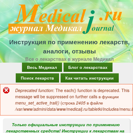
Перейти
к
основному
содержанию
Инструкция по применению лекарств,
аналоги, отзывы
Все о лекарствах в журнале Медикал
Г
Весь Медикал
Блог о лекарствах
л
Поиск лекарств
Как читать инструкции
а
Deprecated function
: The each() function is deprecated. This
Сообщение
в
message will be suppressed on further calls в функции
об
menu_set_active_trail()
(строка
2405
в файле
н
/var/www/admini/data/www/medicalj.ru/tabletki/includes/menu.i
ошибке
о
е
Только официальные инструкции по применению
лекарственных средств! Инструкции к лекарствам на