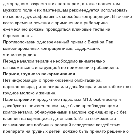
детородного возраста и их партнерам, а также пациентам
мужского пола и их партнершам рекомендуется использовать
не менее двух эффективных способов контрацепции. В течение
всего времени лечения с применением рибавирина
ежемесячно должны проводиться плановые тесты на
беременность.
Противопоказан одновременный прием с Викейра Пак
комбинированных контрацептивов, содержащих
этинилэстрадиол.
Перед началом терапии необходимо внимательно
ознакомиться с инструкцией по применению рибавирина.
Период грудного вскармливания
Нет информации о проникновении омбитасвира,
паритапревира, ритонавира или дасабувира и их метаболитов в
грудное молоко у женщин.
Паритапревир и продукт его гидролиза М13, омбитасвир и
дасабувир в неизмененном виде были преобладающими
компонентами, обнаруженными в молоке кормящих крыс без
влияния на кормящихся детенышей. Из-за возможности
возникновения побочных реакций вследствие воздействия
препарата на грудных детей, должно быть принято решение о