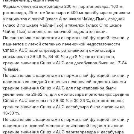
Фармакокинетика комбинации 200 мг паритапревира, 100 мг
ритонавира, 25 мг омбитасвира и 400 мг дасабувира оценивали
у пациентов с легкой (класс А по шкале Чайлд-Пью), средней
(класс В по шкале Чайлд-Пью) и тяжелой (класс С по шкале
Чайлд-Пью) степенью печеночной недостаточности.
По сравнению с пациентами с нормальной функцией печени, у
пациентов с легкой степенью печеночной недостаточности
Сmax и AUC паритапревира, ритонавира и омбитасвира
снизились на 29-48 %, 34-40 % и до 8 % соответственно,
средние значения Cmax и AUC для дасабувира были на 17-24
% выше.
По сравнению с пациентами с нормальной функцией печени, у
пациентов со средней степенью печеночной недостаточности
средние значения Cmax и AUC для паритапревира были
увеличены на 26-62 %, для омбитасвира и ритонавира средние
Сmax и AUC снижены на 29-30 % и 30-33 %, соответственно;
среднее значение Сmax и AUC дасабувира были снижены на
16-39 %.
По сравнению с пациентами с нормальной функцией печени, у
пациентов с тяжелой степенью печеночной недостаточности
средние значения Сmax и AUC паритапревира и дасабувира