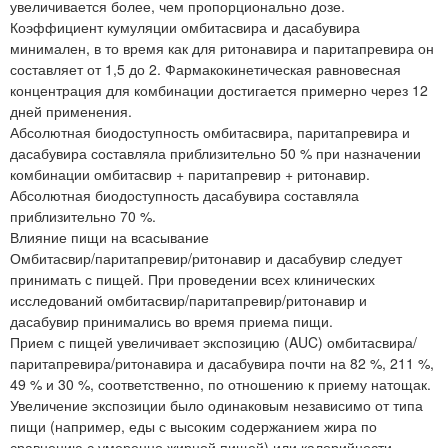
увеличивается более, чем пропорционально дозе.
Коэффициент кумуляции омбитасвира и дасабувира
минимален, в то время как для ритонавира и паритапревира он
составляет от 1,5 до 2. Фармакокинетическая равновесная
концентрация для комбинации достигается примерно через 12
дней применения.
Абсолютная биодоступность омбитасвира, паритапревира и
дасабувира составляла приблизительно 50 % при назначении
комбинации омбитасвир + паритапревир + ритонавир.
Абсолютная биодоступность дасабувира составляла
приблизительно 70 %.
Влияние пищи на всасывание
Омбитасвир/паритапревир/ритонавир и дасабувир следует
принимать с пищей. При проведении всех клинических
исследований омбитасвир/паритапревир/ритонавир и
дасабувир принимались во время приема пищи.
Прием с пищей увеличивает экспозицию (AUC) омбитасвира/
паритапревира/ритонавира и дасабувира почти на 82 %, 211 %,
49 % и 30 %, соответственно, по отношению к приему натощак.
Увеличение экспозиции было одинаковым независимо от типа
пищи (например, еды с высоким содержанием жира по
сравнению с умеренно жирной пищей) или калорийности