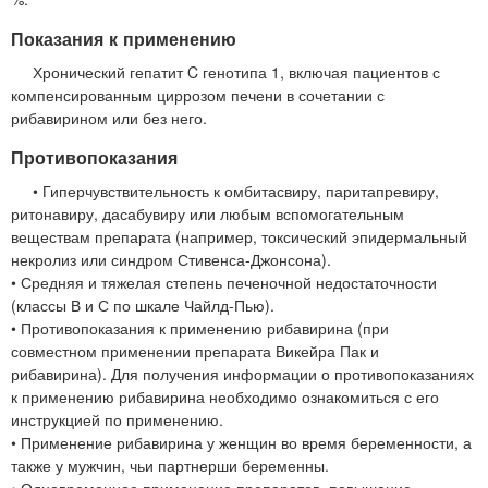
Показания к применению
Хронический гепатит C генотипа 1, включая пациентов с
компенсированным циррозом печени в сочетании с
рибавирином или без него.
Противопоказания
• Гиперчувствительность к омбитасвиру, паритапревиру,
ритонавиру, дасабувиру или любым вспомогательным
веществам препарата (например, токсический эпидермальный
некролиз или синдром Стивенса-Джонсона).
• Средняя и тяжелая степень печеночной недостаточности
(классы В и С по шкале Чайлд-Пью).
• Противопоказания к применению рибавирина (при
совместном применении препарата Викейра Пак и
рибавирина). Для получения информации о противопоказаниях
к применению рибавирина необходимо ознакомиться с его
инструкцией по применению.
• Применение рибавирина у женщин во время беременности, а
также у мужчин, чьи партнерши беременны.
• Одновременное применение препаратов, повышение