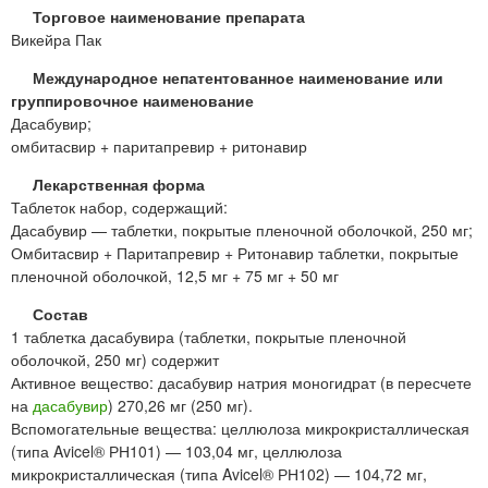
Торговое наименование препарата
Викейра Пак
Международное непатентованное наименование или
группировочное наименование
Дасабувир;
омбитасвир + паритапревир + ритонавир
Лекарственная форма
Таблеток набор, содержащий:
Дасабувир — таблетки, покрытые пленочной оболочкой, 250 мг;
Омбитасвир + Паритапревир + Ритонавир таблетки, покрытые
пленочной оболочкой, 12,5 мг + 75 мг + 50 мг
Состав
1 таблетка дасабувира (таблетки, покрытые пленочной
оболочкой, 250 мг) содержит
Активное вещество: дасабувир натрия моногидрат (в пересчете
на
дасабувир
) 270,26 мг (250 мг).
Вспомогательные вещества: целлюлоза микрокристаллическая
(типа Avicel® РН101) — 103,04 мг, целлюлоза
микрокристаллическая (типа Avicel® РН102) — 104,72 мг,