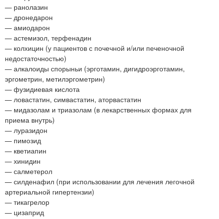
— ранолазин
— дронедарон
— амиодарон
— астемизол, терфенадин
— колхицин (у пациентов с почечной и/или печеночной
недостаточностью)
— алкалоиды спорыньи (эрготамин, дигидроэрготамин,
эргометрин, метилэргометрин)
— фузидиевая кислота
— ловастатин, симвастатин, аторвастатин
— мидазолам и триазолам (в лекарственных формах для
приема внутрь)
— луразидон
— пимозид
— кветиапин
— хинидин
— салметерол
— силденафил (при использовании для лечения легочной
артериальной гипертензии)
— тикагрелор
— цизаприд