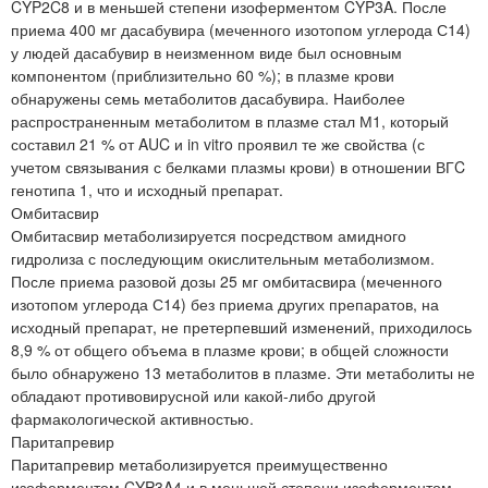
CYP2C8 и в меньшей степени изоферментом CYP3A. После
приема 400 мг дасабувира (меченного изотопом углерода С14)
у людей дасабувир в неизменном виде был основным
компонентом (приблизительно 60 %); в плазме крови
обнаружены семь метаболитов дасабувира. Наиболее
распространенным метаболитом в плазме стал М1, который
составил 21 % от AUC и in vitro проявил те же свойства (с
учетом связывания с белками плазмы крови) в отношении ВГC
генотипа 1, что и исходный препарат.
Омбитасвир
Омбитасвир метаболизируется посредством амидного
гидролиза с последующим окислительным метаболизмом.
После приема разовой дозы 25 мг омбитасвира (меченного
изотопом углерода С14) без приема других препаратов, на
исходный препарат, не претерпевший изменений, приходилось
8,9 % от общего объема в плазме крови; в общей сложности
было обнаружено 13 метаболитов в плазме. Эти метаболиты не
обладают противовирусной или какой-либо другой
фармакологической активностью.
Паритапревир
Паритапревир метаболизируется преимущественно
изоферментом CYP3A4 и в меньшей степени изоферментом