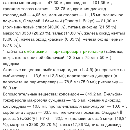
лактозы моногидрат — 47,30 мг, коповидон — 101,35 мг,
кроскармеллоза натрия — 33,78 мг, кремния диоксид
коллоидный — 4,05 мг, магния стеарат — 11,15 мг, пленочное
покрытие, Опадрай II бежевый (Opadry II Beige) — 21,00 мг
(поливиниловый спирт (40,00 %), титана диоксид (21,55 %),
макрогол 3350 (20,20 %), тальк (14,80 %), железа оксид желтый
(3,00 %), железа оксид красный (0,35 %), железа оксид черный
(0,10 %)).
1 таблетка
омбитасвир
+
паритапревир
+
ритонавир
(таблетки,
покрытые пленочной оболочкой, 12,5 мг + 75 мг + 50 мг)
содержит
Активные вещества: омбитасвир гидрат (1: 4,5) (в пересчете на
омбитасвир) — 13,6 мг (12,5 мг); паритапревир дигидрат (в
пересчете на паритапревир) — 78,5 мг (75,0 мг); ритонавир —
50,0 мг.
Вспомогательные вещества: коповидон — 849,2 мг, D-альфа-
токоферола макрогола сукцинат — 42,5 мг, кремния диоксид
коллоидный — 10,8 мг, пропиленгликоля монолаурат — 10,0 мг,
сорбитана лаурат — 33,3 мг, пленочное покрытие, Опадрай II
розовый (Opadry II Pink) — 32,5 мг (поливиниловый спирт (46,94
%), макрогол 3350 (23,70 %), тальк (17,36 %), титана диоксид