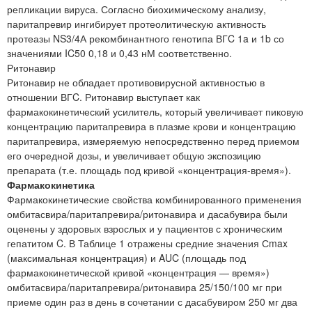
репликации вируса. Согласно биохимическому анализу,
паритапревир ингибирует протеолитическую активность
протеазы NS3/4А рекомбинантного генотипа ВГC 1a и 1b со
значениями IC50 0,18 и 0,43 нМ соответственно.
Ритонавир
Ритонавир не обладает противовирусной активностью в
отношении ВГC. Ритонавир выступает как
фармакокинетический усилитель, который увеличивает пиковую
концентрацию паритапревира в плазме крови и концентрацию
паритапревира, измеряемую непосредственно перед приемом
его очередной дозы, и увеличивает общую экспозицию
препарата (т.е. площадь под кривой «концентрация-время»).
Фармакокинетика
Фармакокинетические свойства комбинированного применения
омбитасвира/паритапревира/ритонавира и дасабувира были
оценены у здоровых взрослых и у пациентов с хроническим
гепатитом C. В Таблице 1 отражены средние значения Сmax
(максимальная концентрация) и AUC (площадь под
фармакокинетической кривой «концентрация — время»)
омбитасвира/паритапревира/ритонавира 25/150/100 мг при
приеме один раз в день в сочетании с дасабувиром 250 мг два