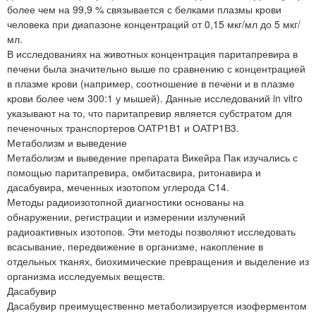
более чем на 99,9 % связывается с белками плазмы крови
человека при диапазоне концентраций от 0,15 мкг/мл до 5 мкг/
мл.
В исследованиях на животных концентрация паритапревира в
печени была значительно выше по сравнению с концентрацией
в плазме крови (например, соотношение в печени и в плазме
крови более чем 300:1 у мышей). Данные исследований in vitro
указывают на то, что паритапревир является субстратом для
печеночных транспортеров ОАТР1В1 и ОАТР1В3.
Метаболизм и выведение
Метаболизм и выведение препарата Викейра Пак изучались с
помощью паритапревира, омбитасвира, ритонавира и
дасабувира, меченных изотопом углерода С14.
Методы радиоизотопной диагностики основаны на
обнаружении, регистрации и измерении излучений
радиоактивных изотопов. Эти методы позволяют исследовать
всасывание, передвижение в организме, накопление в
отдельных тканях, биохимические превращения и выделение из
организма исследуемых веществ.
Дасабувир
Дасабувир преимущественно метаболизируется изоферментом