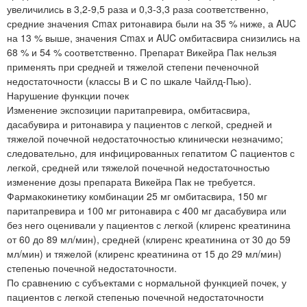
увеличились в 3,2-9,5 раза и 0,3-3,3 раза соответственно,
средние значения Сmax ритонавира были на 35 % ниже, а AUC
на 13 % выше, значения Сmax и AUC омбитасвира снизились на
68 % и 54 % соответственно. Препарат Викейра Пак нельзя
применять при средней и тяжелой степени печеночной
недостаточности (классы В и С по шкале Чайлд-Пью).
Нарушение функции почек
Изменение экспозиции паритапревира, омбитасвира,
дасабувира и ритонавира у пациентов с легкой, средней и
тяжелой почечной недостаточностью клинически незначимо;
следовательно, для инфицированных гепатитом C пациентов с
легкой, средней или тяжелой почечной недостаточностью
изменение дозы препарата Викейра Пак не требуется.
Фармакокинетику комбинации 25 мг омбитасвира, 150 мг
паритапревира и 100 мг ритонавира с 400 мг дасабувира или
без него оценивали у пациентов с легкой (клиренс креатинина
от 60 до 89 мл/мин), средней (клиренс креатинина от 30 до 59
мл/мин) и тяжелой (клиренс креатинина от 15 до 29 мл/мин)
степенью почечной недостаточности.
По сравнению с субъектами с нормальной функцией почек, у
пациентов с легкой степенью почечной недостаточности