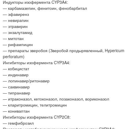
Индукторы изофермента CYP3A4:
— карбамазепин, фенитоин, фенобарбитал
— эфавиренз
— невирапин
— этравирин
— энзалутамид
— митотан
— рифампицин
— препараты зверобоя (Зверобой продырявленный, Hypericum
perforatum)
Ингибиторы изофермента CYP3A4:
— кобицистат
— индинавир
— лопинавир/ритонавир
— саквинавир
— типранавир
— итраконазол, кетоконазол, позаконазол, вориконазол
— кларитромицин, телитромицин
— кониваптан
Ингибиторы изофермента CYP2C8:
— гемфиброзил
Препараты метаболизирующиеся изоферментом CYP3A4: