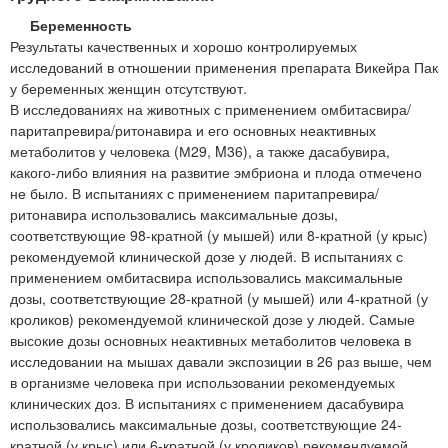
Беременность
Результаты качественных и хорошо контролируемых
исследований в отношении применения препарата Викейра Пак
у беременных женщин отсутствуют.
В исследованиях на животных с применением омбитасвира/
паритапревира/ритонавира и его основных неактивных
метаболитов у человека (М29, M36), а также дасабувира,
какого-либо влияния на развитие эмбриона и плода отмечено
не было. В испытаниях с применением паритапревира/
ритонавира использовались максимальные дозы,
соответствующие 98-кратной (у мышей) или 8-кратной (у крыс)
рекомендуемой клинической дозе у людей. В испытаниях с
применением омбитасвира использовались максимальные
дозы, соответствующие 28-кратной (у мышей) или 4-кратной (у
кроликов) рекомендуемой клинической дозе у людей. Самые
высокие дозы основных неактивных метаболитов человека в
исследовании на мышах давали экспозиции в 26 раз выше, чем
в организме человека при использовании рекомендуемых
клинических доз. В испытаниях с применением дасабувира
использовались максимальные дозы, соответствующие 24-
кратной (у крыс) или 6-кратной (у кроликов) рекомендуемой