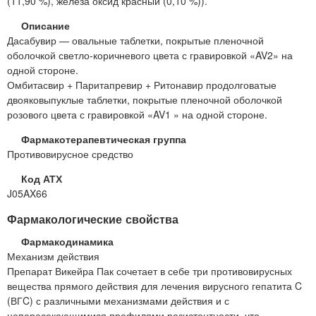
(11,90 %), железа оксид красный (0,10 %)).
Описание
Дасабувир — овальные таблетки, покрытые пленочной
оболочкой светло-коричневого цвета с гравировкой «AV2» на
одной стороне.
Омбитасвир + Паритапревир + Ритонавир продолговатые
двояковыпуклые таблетки, покрытые пленочной оболочкой
розового цвета с гравировкой «AV1 » на одной стороне.
Фармакотерапевтическая группа
Противовирусное средство
Код АТХ
J05AX66
Фармакологические свойства
Фармакодинамика
Механизм действия
Препарат Викейра Пак сочетает в себе три противовирусных
вещества прямого действия для лечения вирусного гепатита C
(ВГC) с различными механизмами действия и с
непересекающимися профилями резистентности, что