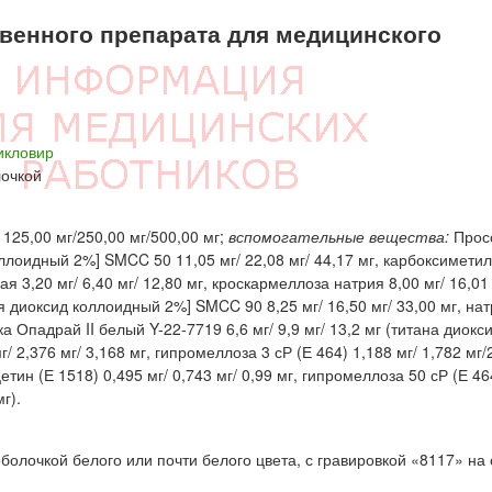
енного препарата для медицинского
кловир
лочкой
25,00 мг/250,00 мг/500,00 мг;
вспомогательные вещества:
Прос
лоидный 2%] SMCC 50 11,05 мг/ 22,08 мг/ 44,17 мг, карбоксимети
я 3,20 мг/ 6,40 мг/ 12,80 мг, кроскармеллоза натрия 8,00 мг/ 16,01 
диоксид коллоидный 2%] SMCC 90 8,25 мг/ 16,50 мг/ 33,00 мг, на
а Опадрай II белый Y-22-7719 6,6 мг/ 9,9 мг/ 13,2 мг (титана диокси
г/ 2,376 мг/ 3,168 мг, гипромеллоза 3 сР (Е 464) 1,188 мг/ 1,782 мг/
етин (Е 1518) 0,495 мг/ 0,743 мг/ 0,99 мг, гипромеллоза 50 сР (Е 46
г).
болочкой белого или почти белого цвета, с гравировкой «8117» на