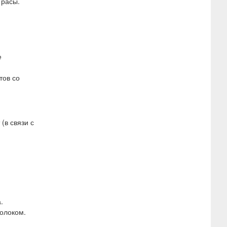
 расы.
е
тов со
(в связи с
.
олоком.