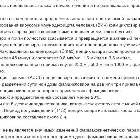
сть проявлялась только в начале лечения и не развивалась в про
тся выраженность и продолжительность постгерпетической неврал
ирования вирусом иммунодефицита человека (ВИЧ) фамцикловир в
rpes simplex (как с клиническими проявлениями, так и без них).
ро и почти полностью всасывается и превращается в активный пе
ации пенцикловира в плазме происходит пропорционально увелич
Максимальная концентрация (Cmax) пенцикловира после приема в
рез 45 минут и составляет 0,8 мкг/мл, 1,6 мкг/мл и 3,3 мкг/мл,
пенцикловира после приема внутрь 250 мг, 500 мг или 1000 мг, ф
но.
ция - время» (AUC)) пенцикловира не зависит от времени приема
 разделении суточной дозы фамцикловира на два или три приема
и пенцикловира при повторных применениях фамцикловира.
дезокси-предшественника составляет менее 20%.
 его 6-дезоксипредшественника, которые экскретируются с мочой 
. Период полувыведения (Т1/2) пенцикловира из плазмы крови в к
икловира составляет около 2 ч.
ter, не выявляется значимых изменений фармакокинетических пара
нократного и многократного приема дозы фамцикловира составляет 