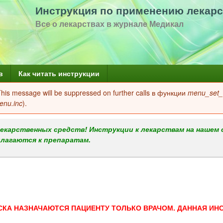
Перейти
Инструкция по применению лекарс
к
Все о лекарствах в журнале Медикал
основному
содержанию
в
Как читать инструкции
 This message will be suppressed on further calls в функции
menu_set_a
enu.inc
).
екарственных средств! Инструкции к лекарствам на нашем 
илагаются к препаратам.
СКА НАЗНАЧАЮТСЯ ПАЦИЕНТУ ТОЛЬКО ВРАЧОМ. ДАННАЯ ИН