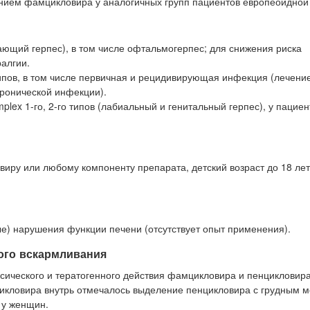
нием фамцикловира у аналогичных групп пациентов европеоидной
вающий герпес), в том числе офтальмогерпес; для снижения риска
алгии.
 типов, в том числе первичная и рецидивирующая инфекция (лечени
ронической инфекции).
mplex 1-го, 2-го типов (лабиальный и генитальный герпес), у пациен
иру или любому компоненту препарата, детский возраст до 18 лет 
е) нарушения функции печени (отсутствует опыт применения).
ого вскармливания
ического и тератогенного действия фамцикловира и пенцикловира
кловира внутрь отмечалось выделение пенцикловира с грудным м
 у женщин.