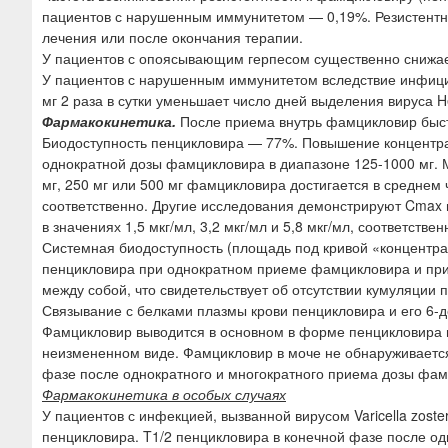
пациентов с нарушенным иммунитетом — 0,19%. Резистентно
лечения или после окончания терапии.
У пациентов с опоясывающим герпесом существенно снижае
У пациентов с нарушенным иммунитетом вследствие инфиц
мг 2 раза в сутки уменьшает число дней выделения вируса He
Фармакокинетика.
После приема внутрь фамцикловир быст
Биодоступность пенцикловира — 77%. Повышение концентр
однократной дозы фамцикловира в диапазоне 125-1000 мг. 
мг, 250 мг или 500 мг фамцикловира достигается в среднем че
соответственно. Другие исследования демонстрируют Cmax 
в значениях 1,5 мкг/мл, 3,2 мкг/мл и 5,8 мкг/мл, соответствен
Системная биодоступность (площадь под кривой «концентра
пенцикловира при однократном приеме фамцикловира и при
между собой, что свидетельствует об отсутствии кумуляци
Связывание с белками плазмы крови пенцикловира и его 6-
Фамцикловир выводится в основном в форме пенцикловира и
неизмененном виде. Фамцикловир в моче не обнаруживается
фазе после однократного и многократного приема дозы фамц
Фармакокинетика в особых случаях
У пациентов с инфекцией, вызванной вирусом Varicella zos
пенцикловира. T1/2 пенцикловира в конечной фазе после од