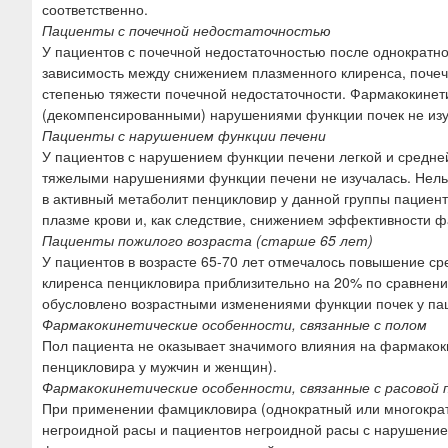
соответственно.
Пациенты с почечной недостаточностью
У пациентов с почечной недостаточностью после однократн
зависимость между снижением плазменного клиренса, почеч
степенью тяжести почечной недостаточности. Фармакокине
(декомпенсированными) нарушениями функции почек не изу
Пациенты с нарушением функции печени
У пациентов с нарушением функции печени легкой и средне
тяжелыми нарушениями функции печени не изучалась. Нел
в активный метаболит пенцикловир у данной группы пациен
плазме крови и, как следствие, снижением эффективности 
Пациенты пожилого возраста (старше 65 лет)
У пациентов в возрасте 65-70 лет отмечалось повышение с
клиренса пенцикловира приблизительно на 20% по сравнению
обусловлено возрастными изменениями функции почек у пац
Фармакокинетические особенности, связанные с полом
Пол пациента не оказывает значимого влияния на фармако
пенцикловира у мужчин и женщин).
Фармакокинетические особенности, связанные с расовой
При применении фамцикловира (однократный или многократны
негроидной расы и пациентов негроидной расы с нарушение