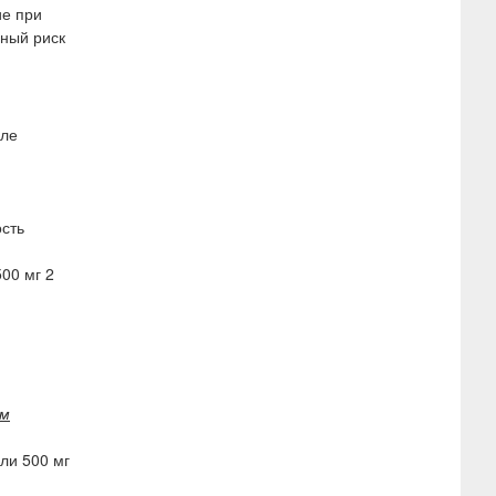
ие при
ьный риск
сле
ость
00 мг 2
ом
или 500 мг