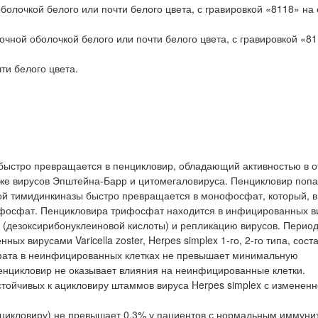
болочкой белого или почти белого цвета, с гравировкой «8118» на
чной оболочкой белого или почти белого цвета, с гравировкой «81
ти белого цвета.
быстро превращается в пенцикловир, обладающий активностью в 
а также вирусов Эпштейна-Барр и цитомегаловируса. Пенцикловир поп
ой тимидинкиназы быстро превращается в монофосфат, который, в
рифосфат. Пенцикловира трифосфат находится в инфицированных 
НК (дезоксирибонуклеиновой кислоты) и репликацию вирусов. Перио
 вирусами Varicella zoster, Herpes simplex 1-го, 2-го типа, соста
сфата в неинфицированных клетках не превышает минимальную
енцикловир не оказывает влияния на неинфицированные клетки.
тойчивых к ацикловиру штаммов вируса Herpes simplex с измененн
нцикловиру) не превышает 0,3% у пациентов с нормальным иммунит