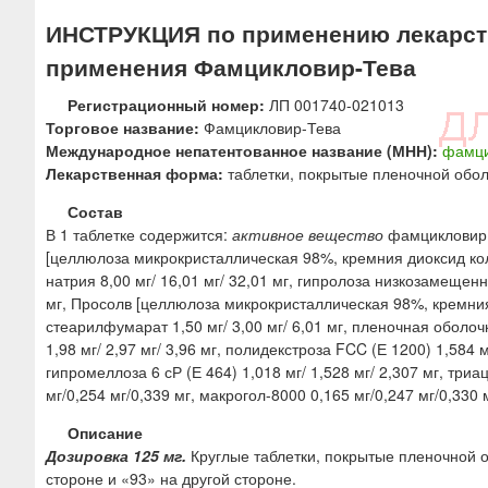
ю
ИНСТРУКЦИЯ по применению лекарств
применения Фамцикловир-Тева
Регистрационный номер:
ЛП 001740-021013
Торговое название:
Фамцикловир-Тева
Международное непатентованное название (МНН):
фамци
Лекарственная форма:
таблетки, покрытые пленочной обо
Состав
В 1 таблетке содержится:
активное вещество
фамцикловир 1
[целлюлоза микрокристаллическая 98%, кремния диоксид кол
натрия 8,00 мг/ 16,01 мг/ 32,01 мг, гипролоза низкозамещенна
мг, Просолв [целлюлоза микрокристаллическая 98%, кремния 
стеарилфумарат 1,50 мг/ 3,00 мг/ 6,01 мг, пленочная оболочк
1,98 мг/ 2,97 мг/ 3,96 мг, полидекстроза FCC (Е 1200) 1,584 м
гипромеллоза 6 сР (Е 464) 1,018 мг/ 1,528 мг/ 2,307 мг, триац
мг/0,254 мг/0,339 мг, макрогол-8000 0,165 мг/0,247 мг/0,330 м
Описание
Дозировка 125 мг.
Круглые таблетки, покрытые пленочной о
стороне и «93» на другой стороне.