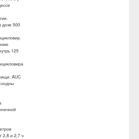
цессе
гии.
 дозе 500
нцикловир.
ению
нутрь 125
амцикловира
 пищи. AUC
 сходны
в
онечной
метров
2,8 и 2,7 ч