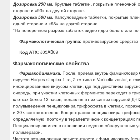
Дозировка 250 мг.
Круглые таблетки, покрытые пленочной о
стороне и «93» на другой стороне.
Дозировка 500 мг.
Капсуловидные таблетки, покрытые плено
одной стороне и «93» на другой стороне.
*На поперечном разрезе таблеток видно ядро белого или поч
Фармакологическая группа:
противовирусное средство
Код АТХ:
J05AB09
Фармакологические свойства
Фармакодинамика.
После, приема внутрь фамцикловир 
вирусов Herpes simplex 1-го, 2-го типа и Varicella zoster, 
инфицированные вирусом клетки, где под действием вирусн
очередь, при участии клеточных ферментов переходит в т
клетках более 12 часов, подавляя в них синтез вирусной Д
полувыведения пенцикловира трифосфата в клетках, пораженных
и 20 ч соответственно. Концентрация пенцикловира трифо
определяемую, поэтому в терапевтических концентрациях п
Пенцикловир активен в отношении недавно обнаруженных ус
полимеразой.
Частота возникновения резистентности к фамцикловиру (пе