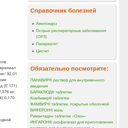
Справочник болезней
Амилоидоз
Острые респираторные заболевания
(ОРЗ)
Панкреатит
Цистит
олв
Обязательно посмотрите:
лкрахмал
мг/ 32,01
трия
ПАНАВИР® раствор для внутривенного
д (Е 171)
введения
2,376 мг,
БАРАКЛЮД® таблетки
4) 0,170
Комбивир® таблетки
ФАМВИР® таблетки, покрытые оболочкой
ВИФЕРОН® мазь
Римантадин таблетки «Озон»
 одной
ИНГАРОН® лиофилизат для приготовления
раствора для внутримышечного и