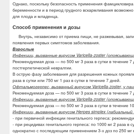
Однако, поскольку безопасность применения фамцикловира
беременности и в период грудного вскармливания возможно 
для плода и младенца.
Способ применения и дозы
Внутрь, независимо от приема пищи, не разжевывая, запи
появления первых симптомов заболевания.
Взрослые
Инфекции, вызванные вирусом Varicella-zoster (опоясыва
Рекомендуемая доза — по 500 мг 3 раза в сутки в течение 7
постгерпетической невралгии.
В острую фазу заболевания для разрешения кожных проявлен
раза в сутки или 750 мг 1 раз в сутки в течение 7 дней.
Офтальмогерпес, вызванный вирусом Varicella-zoster, у 
Рекомендуемая доза — по 500 мг 3 раза в сутки в течение 7 
Инфекции, вызванные вирусом Varicella-zoster (опоясыва
Рекомендуемая доза — по 500 мг 3 раза в сутки в течение 10
Инфекции, вызванные вирусом Herpes simplex (лабиальны
- при первичной инфекции генитального герпеса: рекомендуе
- при рецидивах генитального герпеса: по 1000 мг 2 раза в су
однократно с последующим применением 3-х доз по 250 мг 