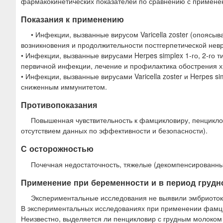
фармакокинетических показателей по сравнению с примене
Показания к применению
• Инфекции, вызванные вирусом Varicella zoster (опоясы
возникновения и продолжительности постгерпетической невр
• Инфекции, вызванные вирусами Herpes simplex 1-го, 2-го
первичной инфекции, лечение и профилактика обострения х
• Инфекции, вызванные вирусами Varicella zoster и Herpes si
сниженным иммунитетом.
Противопоказания
Повышенная чувствительность к фамцикловиру, пенциклов
отсутствием данных по эффективности и безопасности).
С осторожностью
Почечная недостаточность, тяжелые (декомпенсированны
Применение при беременности и в период грудн
Экспериментальные исследования не выявили эмбриотокс
В экспериментальных исследованиях при применении фамци
Неизвестно, выделяется ли пенцикловир с грудным молоком