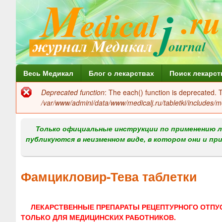
Г
Весь Медикал
Блог о лекарствах
Поиск лекарст
л
Deprecated function
: The each() function is deprecated.
Сообщение
а
/var/www/admini/data/www/medicalj.ru/tabletki/includes/m
об
в
ошибке
Только официальные инструкции по применению л
н
публикуются в неизменном виде, в котором они и пр
о
е
Фамцикловир-Тева таблетки
м
е
ЛЕКАРСТВЕННЫЕ ПРЕПАРАТЫ РЕЦЕПТУРНОГО ОТПУ
н
ТОЛЬКО ДЛЯ МЕДИЦИНСКИХ РАБОТНИКОВ.