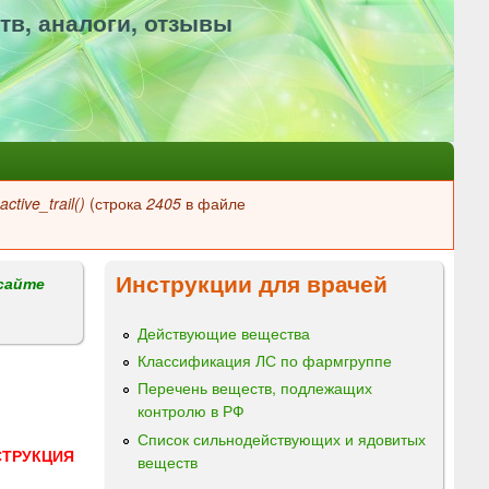
тв, аналоги, отзывы
ctive_trail()
(строка
2405
в файле
Инструкции для врачей
сайте
Действующие вещества
Классификация ЛС по фармгруппе
Перечень веществ, подлежащих
контролю в РФ
Список сильнодействующих и ядовитых
СТРУКЦИЯ
веществ