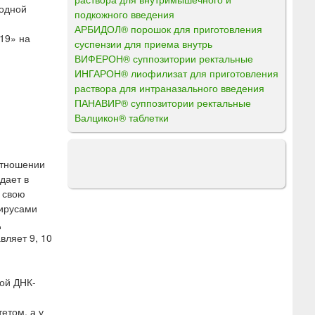
 одной
подкожного введения
АРБИДОЛ® порошок для приготовления
19» на
суспензии для приема внутрь
ВИФЕРОН® суппозитории ректальные
ИНГАРОН® лиофилизат для приготовления
раствора для интраназального введения
ПАНАВИР® суппозитории ректальные
Валцикон® таблетки
отношении
адает в
 свою
вирусами
д
вляет 9, 10
ой ДНК-
етом, а у