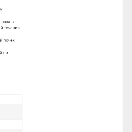
ом
 раза в
ий течения
й почек.
й не