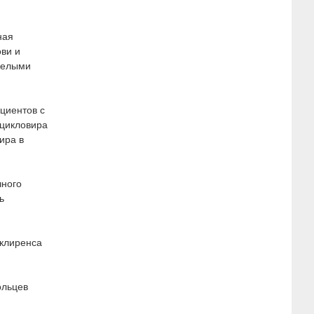
ная
ви и
желыми
циентов с
цикловира
ира в
чного
ь
 клиренса
ольцев