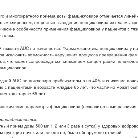
ого и многократного приема дозы фамцикловира отмечается линей
ным клиренсом, скоростью выведения пенцикловира из плазмы кро
тические особенности применения фамцикловира у пациентов с тя
чались.
й тяжести AUC не изменяется. Фармакокинетика пенцикловира у па
ьзя исключить возможность нарушения процесса превращения фам
тов, что может сопровождаться снижением концентрации пенциклов
фамцикловира.
редней AUC пенцикловира приблизительно на 40% и снижение поче
 с пациентами в возрасте младше 65 лет, что частично может быт
иентов старше 65 лет.
кинетические параметры фамцикловира (незначительные различия
 принадлежностью
й прием дозы 500 мг 1, 2 или 3 раза в сутки) у здоровых добров
м функции почек или печени не, было обнаружено отличий