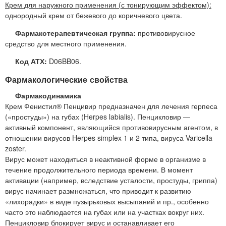
Крем для наружного применения (с тонирующим эффектом):
однородный крем от бежевого до коричневого цвета.
Фармакотерапевтическая группа:
противовирусное
средство для местного применения.
Код АТХ:
D06BB06.
Фармакологические свойства
Фармакодинамика
Крем Фенистил® Пенцивир предназначен для лечения герпеса
(«простуды») на губах (Herpes labialis). Пенцикловир —
активный компонент, являющийся противовирусным агентом, в
отношении вирусов Herpes simplex 1 и 2 типа, вируса Varicella
zoster.
Вирус может находиться в неактивной форме в организме в
течение продолжительного периода времени. В момент
активации (например, вследствие усталости, простуды, гриппа)
вирус начинает размножаться, что приводит к развитию
«лихорадки» в виде пузырьковых высыпаний и пр., особенно
часто это наблюдается на губах или на участках вокруг них.
Пенцикловир блокирует вирус и останавливает его