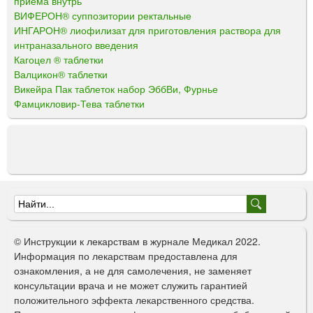
приема внутрь
ВИФЕРОН® суппозитории ректальные
ИНГАРОН® лиофилизат для приготовления раствора для
интраназального введения
Кагоцел ® таблетки
Валцикон® таблетки
Викейра Пак таблеток набор ЭббВи, Фурнье
Фамцикловир-Тева таблетки
Ф
о
© Инструкции к лекарствам в журнале Медикал 2022.
р
Информация по лекарствам предоставлена для
ознакомления, а не для самолечения, не заменяет
м
консультации врача и не может служить гарантией
а
положительного эффекта лекарственного средства.