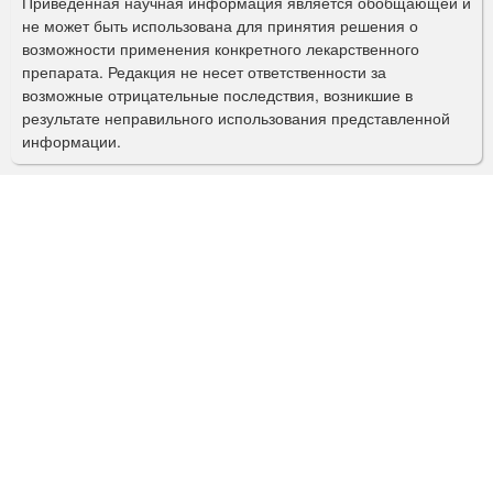
Приведенная научная информация является обобщающей и
п
не может быть использована для принятия решения о
о
возможности применения конкретного лекарственного
препарата. Редакция не несет ответственности за
и
возможные отрицательные последствия, возникшие в
с
результате неправильного использования представленной
информации.
к
а