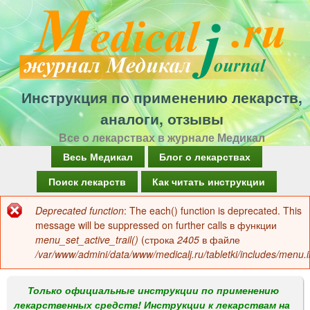
Перейти
к
основному
содержанию
Инструкция по применению лекарств,
аналоги, отзывы
Все о лекарствах в журнале Медикал
Г
Весь Медикал
Блог о лекарствах
л
Поиск лекарств
Как читать инструкции
а
Deprecated function
: The each() function is deprecated. This
Сообщение
в
message will be suppressed on further calls в функции
об
menu_set_active_trail()
(строка
2405
в файле
н
/var/www/admini/data/www/medicalj.ru/tabletki/includes/menu.i
ошибке
о
е
Только официальные инструкции по применению
лекарственных средств! Инструкции к лекарствам на