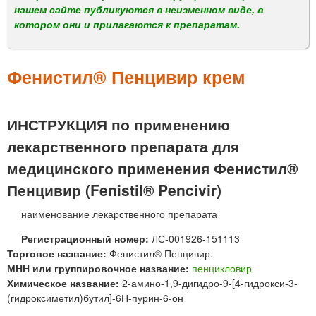
м
нашем сайте публикуются в неизменном виде, в
е
котором они и прилагаются к препаратам.
н
ю
Фенистил® Пенцивир крем
ИНСТРУКЦИЯ по применению
лекарственного препарата для
медицинского применения Фенистил®
Пенцивир (Fenistil® Pencivir)
наименование лекарственного препарата
Регистрационный номер:
ЛС-001926-151113
Торговое название:
Фенистил® Пенцивир.
МНН или группировочное название:
пенцикловир
Химическое название:
2-амино-1,9-дигидро-9-[4-гидрокси-3-
(гидроксиметил)бутил]-6Н-пурин-6-он