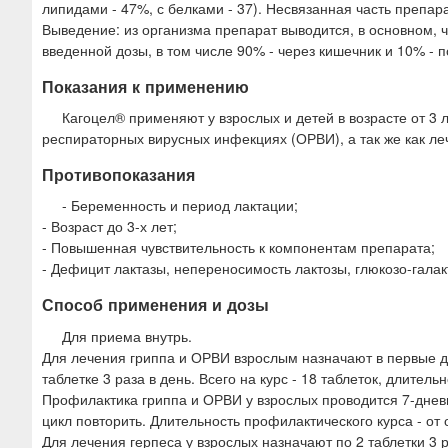
липидами - 47%, с белками - 37). Несвязанная часть препар
Выведение: из организма препарат выводится, в основном, ч
введенной дозы, в том числе 90% - через кишечник и 10% -
Показания к применению
Кагоцел® применяют у взрослых и детей в возрасте от 3 л
респираторных вирусных инфекциях (ОРВИ), а так же как ле
Противопоказания
- Беременность и период лактации;
- Возраст до 3-х лет;
- Повышенная чувствительность к компонентам препарата;
- Дефицит лактазы, непереносимость лактозы, глюкозо-гала
Способ применения и дозы
Для приема внутрь.
Для лечения гриппа и ОРВИ взрослым назначают в первые два
таблетке 3 раза в день. Всего на курс - 18 таблеток, длительн
Профилактика гриппа и ОРВИ у взрослых проводится 7-дневны
цикл повторить. Длительность профилактического курса - от
Для лечения герпеса у взрослых назначают по 2 таблетки 3 ра