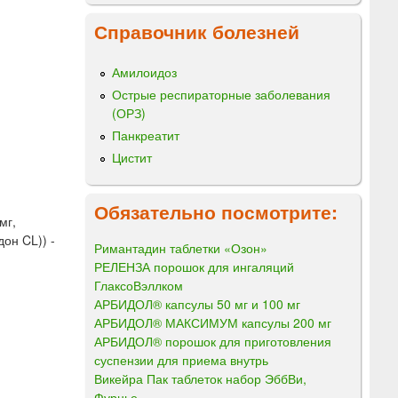
Справочник болезней
Амилоидоз
Острые респираторные заболевания
(ОРЗ)
Панкреатит
Цистит
Обязательно посмотрите:
мг,
он CL)) -
Римантадин таблетки «Озон»
РЕЛЕНЗА порошок для ингаляций
ГлаксоВэллком
АРБИДОЛ® капсулы 50 мг и 100 мг
АРБИДОЛ® МАКСИМУМ капсулы 200 мг
АРБИДОЛ® порошок для приготовления
суспензии для приема внутрь
Викейра Пак таблеток набор ЭббВи,
Фурнье