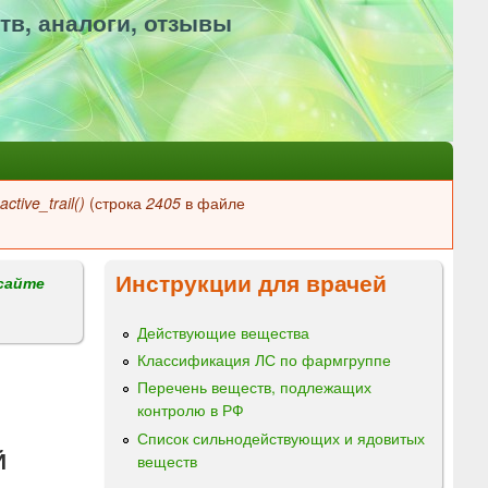
тв, аналоги, отзывы
ctive_trail()
(строка
2405
в файле
Инструкции для врачей
сайте
Действующие вещества
Классификация ЛС по фармгруппе
Перечень веществ, подлежащих
контролю в РФ
Список сильнодействующих и ядовитых
Й
веществ