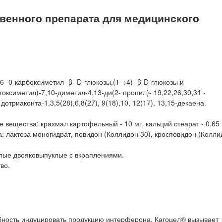
енного препарата для медицинского
- 0-карбоксиметил -β- D-глюкозы,(1→4)- β-D-глюкозы и
токсиметил)-7,10-диметил-4,13-ди(2- пропил)- 19,22,26,30,31 -
дотриаконта-1,3,5(28),6,8(27), 9(18),10, 12(17), 13,15-декаена.
 вещества: крахмал картофельный - 10 мг, кальций стеарат - 0,65 
: лактоза моногидрат, повидон (Коллидон 30), кросповидон (Коллид
глые двояковыпуклые с вкраплениями.
во.
ность индуцировать продукцию интерферона. Кагоцел® вызывает