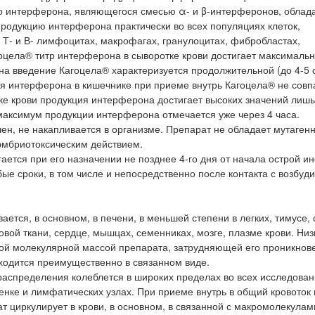
его интерферона, являющегося смесью α- и β-интерферонов, обла
родукцию интерферона практически во всех популяциях клеток,
Т- и В- лимфоцитах, макрофагах, гранулоцитах, фибробластах,
гоцела® титр интерферона в сыворотке крови достигает максималь
на введение Кагоцела® характеризуется продолжительной (до 4-5 с
я интерферона в кишечнике при приеме внутрь Кагоцела® не совп
е крови продукция интерферона достигает высоких значений лишь
 максимум продукции интерферона отмечается уже через 4 часа.
чен, не накапливается в организме. Препарат не обладает мутаген
эмбриотоксическим действием.
тся при его назначении не позднее 4-го дня от начала острой и
е сроки, в том числе и непосредственно после контакта с возбуд
ется, в основном, в печени, в меньшей степени в легких, тимусе, 
вой ткани, сердце, мышцах, семенниках, мозге, плазме крови. Низ
ой молекулярной массой препарата, затрудняющей его проникнов
ходится преимущественно в связанном виде.
аспределения колеблется в широких пределах во всех исследова
енке и лимфатических узлах. При приеме внутрь в общий кровоток
 циркулирует в крови, в основном, в связанной с макромолекулам