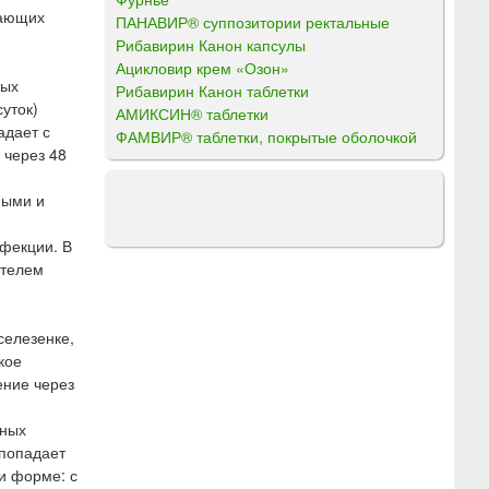
дающих
ПАНАВИР® суппозитории ректальные
Рибавирин Канон капсулы
Ацикловир крем «Озон»
ных
Рибавирин Канон таблетки
уток)
АМИКСИН® таблетки
адает с
ФАМВИР® таблетки, покрытые оболочкой
 через 48
ными и
нфекции. В
ителем
селезенке,
кое
ение через
нных
 попадает
и форме: с