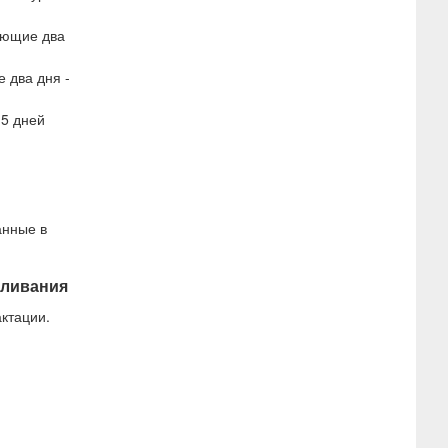
дующие два
е два дня -
 5 дней
анные в
мливания
ктации.