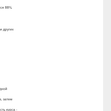
тся 88%
и других
одной
в, затем
сть курса -