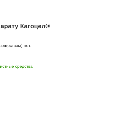
арату Кагоцел®
веществом) нет.
истные средства