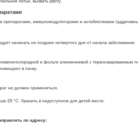
бильное питье, вызвать рвоту.
паратами
ми препаратами, иммуномодуляторами и антибиотиками (аддитивн
ует начинать не позднее четвертого дня от начала заболевания.
 поливинилхлоридной и фольги алюминиевой с термосвариваемым п
помещают в пачку.
арат не должен применяться.
ше 25 °С. Хранить в недоступном для детей месте.
аправлять по адресу: