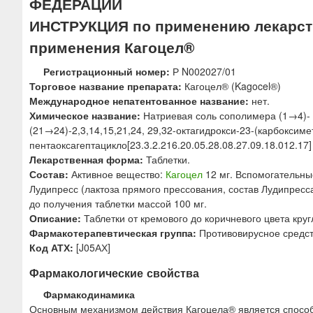
ФЕДЕРАЦИИ
ю
ИНСТРУКЦИЯ по применению лекарств
применения Кагоцел®
Регистрационный номер:
Р N002027/01
Торговое название препарата:
Кагоцел® (Kagocel®)
Международное непатентованное название:
нет.
Химическое название:
Натриевая соль сополимера (1→4)- 6
(21→24)-2,3,14,15,21,24, 29,32-октагидрокси-23-(карбоксиме
пентаоксагептацикло[23.3.2.216.20.05.28.08.27.09.18.012.17] 
Лекарственная форма:
Таблетки.
Состав:
Активное вещество:
Кагоцел
12 мг. Вспомогательные
Лудипресс (лактоза прямого прессования, состав Лудипресса
до получения таблетки массой 100 мг.
Описание:
Таблетки от кремового до коричневого цвета кру
Фармакотерапевтическая группа:
Противовирусное средст
Код АТХ:
[J05АХ]
Фармакологические свойства
Фармакодинамика
Основным механизмом действия Кагоцела® является способ