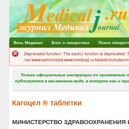
Г
Весь Медикал
Блог о лекарствах
Поиск лекарст
л
Deprecated function
: The each() function is deprecated.
Сообщение
а
/var/www/admini/data/www/medicalj.ru/tabletki/includes/m
об
в
ошибке
Только официальные инструкции по применению л
н
публикуются в неизменном виде, в котором они и пр
о
е
Кагоцел ® таблетки
м
е
МИНИСТЕРСТВО ЗДРАВООХРАНЕНИЯ 
н