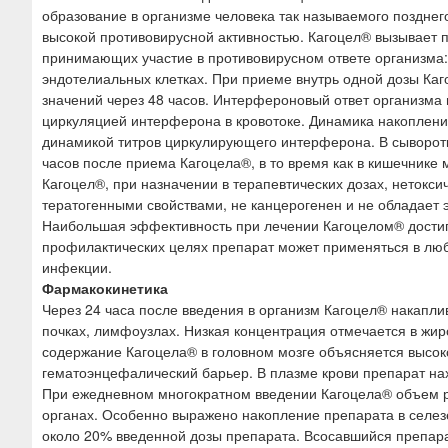
образование в организме человека так называемого поздн
высокой противовирусной активностью. Кагоцел® вызывает п
принимающих участие в противовирусном ответе организма: 
эндотелиальных клетках. При приеме внутрь одной дозы Ка
значений через 48 часов. Интерфероновый ответ организма 
циркуляцией интерферона в кровотоке. Динамика накоплени
динамикой титров циркулирующего интерферона. В сыворотк
часов после приема Кагоцела®, в то время как в кишечнике
Кагоцел®, при назначении в терапевтических дозах, нетокси
тератогенными свойствами, не канцерогенен и не обладает 
Наибольшая эффективность при лечении Кагоцелом® достигае
профилактических целях препарат может применяться в любы
инфекции.
Фармакокинетика
Через 24 часа после введения в организм Кагоцел® накаплива
почках, лимфоузлах. Низкая концентрация отмечается в жиро
содержание Кагоцела® в головном мозге объясняется высок
гематоэнцефалический барьер. В плазме крови препарат на
При ежедневном многократном введении Кагоцела® объем р
органах. Особенно выражено накопление препарата в селез
около 20% введенной дозы препарата. Всосавшийся препарат