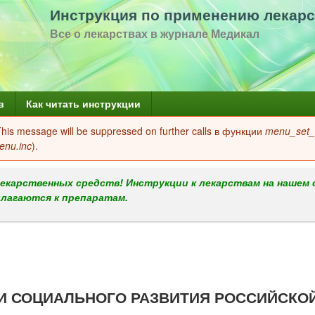
Перейти
Инструкция по применению лекарс
к
Все о лекарствах в журнале Медикал
основному
содержанию
в
Как читать инструкции
 This message will be suppressed on further calls в функции
menu_set_a
enu.inc
).
екарственных средств! Инструкции к лекарствам на нашем 
илагаются к препаратам.
И СОЦИАЛЬНОГО РАЗВИТИЯ РОССИЙСКО