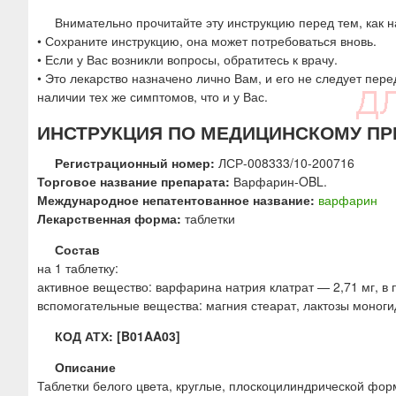
ю
Внимательно прочитайте эту инструкцию перед тем, как н
• Сохраните инструкцию, она может потребоваться вновь.
• Если у Вас возникли вопросы, обратитесь к врачу.
• Это лекарство назначено лично Вам, и его не следует пер
наличии тех же симптомов, что и у Вас.
ИНСТРУКЦИЯ ПО МЕДИЦИНСКОМУ ПР
Регистрационный номер:
ЛСР-008333/10-200716
Торговое название препарата:
Варфарин-OBL.
Международное непатентованное название:
варфарин
Лекарственная форма:
таблетки
Состав
на 1 таблетку:
активное вещество: варфарина натрия клатрат — 2,71 мг, в 
вспомогательные вещества: магния стеарат, лактозы моноги
КОД АТХ: [B01AA03]
Описание
Таблетки белого цвета, круглые, плоскоцилиндрической фор