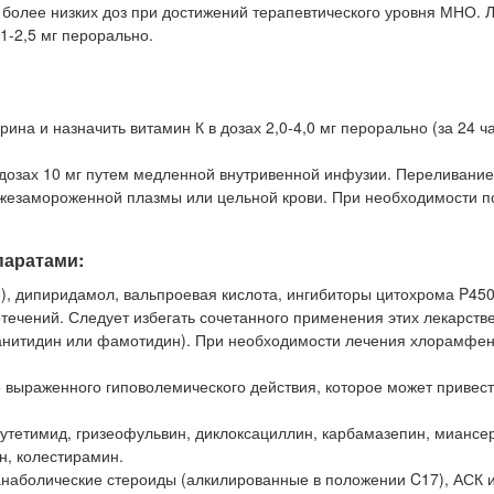
 более низких доз при достижений терапевтического уровня МНО. 
1-2,5 мг перорально.
на и назначить витамин К в дозах 2,0-4,0 мг перорально (за 24 ч
 дозах 10 мг путем медленной внутривенной инфузии. Переливание
ежезамороженной плазмы или цельной крови. При необходимости п
паратами:
, дипиридамол, вальпроевая кислота, ингибиторы цитохрома P45
течений. Следует избегать сочетанного применения этих лекарств
ранитидин или фамотидин). При необходимости лечения хлорамфе
е выраженного гиповолемического действия, которое может привест
утетимид, гризеофульвин, диклоксациллин, карбамазепин, миансе
н, колестирамин.
наболические стероиды (алкилированные в положении C17), АСК и