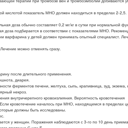
вающей терапии при тромбозе вен и тромбоэмболии добиваются 
й кислотой показатель МНО должен находиться в пределах 2-2,5.
ная доза обычно составляет 0,2 мг/кг в сутки при нормальной фу
щая доза подбирается в соответствии с показателями МНО. Рекоме
ении варфарина у детей должен принимать опытный специалист. Ле
 Лечение можно отменять сразу.
арину после длительного применения.
тошнота, диарея.
ности ферментов печени, желтуха, сыпь, крапивница, зуд, экзема, 
лярный некроз.
вения внутричерепного кровоизлияния. Вероятность кровотечения
 Если кровотечение началось при МНО, находящемся в пределах ц
которые должны быть исследованы.
ос.
вается у женщин. Поражения наблюдаются с 3-го по 10 день прием
кого протеина С или S.