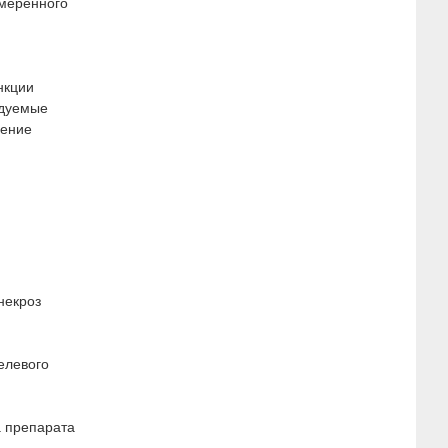
умеренного
нкции
ндуемые
чение
некроз
елевого
а препарата