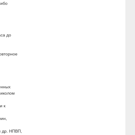
Либо
аса до
овторное
0
енных
николом
и к
рин,
 др. НПВП,