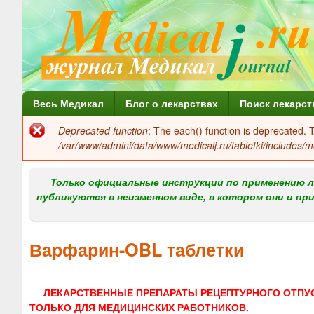
Г
Весь Медикал
Блог о лекарствах
Поиск лекарст
л
Deprecated function
: The each() function is deprecated.
Сообщение
а
/var/www/admini/data/www/medicalj.ru/tabletki/includes/m
об
в
ошибке
Только официальные инструкции по применению л
н
публикуются в неизменном виде, в котором они и пр
о
е
Варфарин-OBL таблетки
м
е
ЛЕКАРСТВЕННЫЕ ПРЕПАРАТЫ РЕЦЕПТУРНОГО ОТПУ
н
ТОЛЬКО ДЛЯ МЕДИЦИНСКИХ РАБОТНИКОВ.