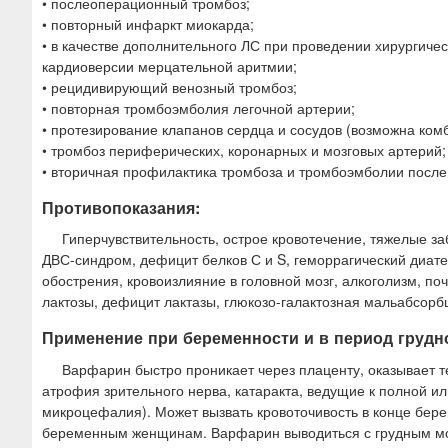
• послеоперационный тромбоз;
• повторный инфаркт миокарда;
• в качестве дополнительного ЛС при проведении хирургичес
кардиоверсии мерцательной аритмии;
• рецидивирующий венозный тромбоз;
• повторная тромбоэмболия легочной артерии;
• протезирование клапанов сердца и сосудов (возможна ком
• тромбоз периферических, коронарных и мозговых артерий;
• вторичная профилактика тромбоза и тромбоэмболии после
Противопоказания:
Гиперчувствительность, острое кровотечение, тяжелые з
ДВС-синдром, дефицит белков С и S, геморрагический диате
обострения, кровоизлияние в головной мозг, алкоголизм, п
лактозы, дефицит лактазы, глюкозо-галактозная мальабсорб
Применение при беременности и в период грудн
Варфарин быстро проникает через плаценту, оказывает т
атрофия зрительного нерва, катаракта, ведущие к полной ил
микроцефалия). Может вызвать кровоточивость в конце берем
беременным женщинам. Варфарин выводиться с грудным моло