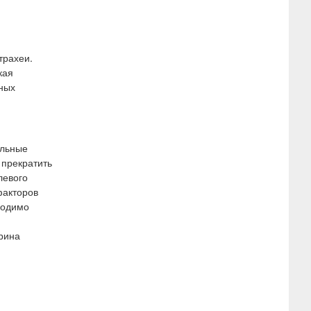
трахеи.
кая
чных
ельные
 прекратить
левого
факторов
ходимо
рина