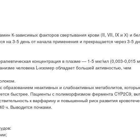
ин К-зависимых факторов свертывания крови (II, VII, IX и Х) и бел
я на 3-5 день от начала применения и прекращается через 3-5 д
апевтическая концентрация в плазме — 1-5 мкг/мл (0,003-0,015 м
ганизме человека L-изомер обладает большей активностью, чем
молоком.
 образованием неактивных и слабоактивных метаболитов, которы
руется быстрее. Пациенты с полиморфизмом фермента CYP2C9, вк
твительность к варфарину и повышенный риск развития кровотече
0 ч. Выводится почками.
удов:
рии;