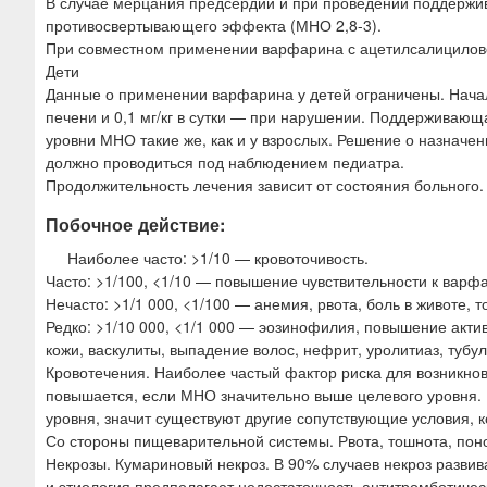
В случае мерцания предсердий и при проведении поддержи
противосвертывающего эффекта (МНО 2,8-3).
При совместном применении варфарина с ацетилсалицилово
Дети
Данные о применении варфарина у детей ограничены. Началь
печени и 0,1 мг/кг в сутки — при нарушении. Поддерживаю
уровни МНО такие же, как и у взрослых. Решение о назнач
должно проводиться под наблюдением педиатра.
Продолжительность лечения зависит от состояния больного.
Побочное действие:
Наиболее часто: >1/10 — кровоточивость.
Часто: >1/100, <1/10 — повышение чувствительности к варф
Нечасто: >1/1 000, <1/100 — анемия, рвота, боль в животе, 
Редко: >1/10 000, <1/1 000 — эозинофилия, повышение актив
кожи, васкулиты, выпадение волос, нефрит, уролитиаз, тубу
Кровотечения. Наиболее частый фактор риска для возникно
повышается, если МНО значительно выше целевого уровня.
уровня, значит существуют другие сопутствующие условия, 
Со стороны пищеварительной системы. Рвота, тошнота, пон
Некрозы. Кумариновый некроз. В 90% случаев некроз разви
и этиология предполагает недостаточность антитромботичес