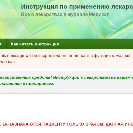
Перейти
Инструкция по применению лекарс
к
Все о лекарствах в журнале Медикал
основному
содержанию
в
Как читать инструкции
 This message will be suppressed on further calls в функции
menu_set_a
enu.inc
).
екарственных средств! Инструкции к лекарствам на нашем 
илагаются к препаратам.
СКА НАЗНАЧАЮТСЯ ПАЦИЕНТУ ТОЛЬКО ВРАЧОМ. ДАННАЯ ИН