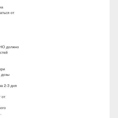
на
аться от
МНО должно
остей
при
 дозы
а 2-3 дня
 от
вого
.