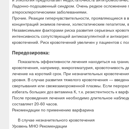
Ладонно-подошвенный синдром. Очень редкое осложнение п
атеросклеротическими заболеваниями.
Прочие. Реакции гиперчувствительности, проявляющиеся в
концентраций энзимов печени, холестатическим гепатитом,
Независимыми факторами риска развития серьезных кровот
интенсивность сопутствующей антикоагулянтной и антиагрег
кровотечений. Риск кровотечений увеличен у пациентов с 
Передозировка:
Показатель эффективности лечения находиться на грани
кровотечения, например, микрогематурия, кровоточивость дес
лечение на короткий срок. При незначительных кровотечен
уровня. В случае развития тяжелого кровотечения — введени
свертывания или свежезамороженной плазмы. Если перорал
избегать больших доз витамина К, т.к. резистентность к вар
После проведения лечения необходимо длительное наблюде
составляет 20-60 часов.
Рекомендации по применению варфарина
В случае незначительного кровотечения
Уровень МНО Рекомендации