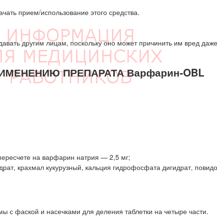
ачать прием/использование этого средства.
едавать другим лицам, поскольку оно может причинить им вред даж
ИМЕНЕНИЮ ПРЕПАРАТА Варфарин-OBL
пересчете на варфарин натрия — 2,5 мг;
драт, крахмал кукурузный, кальция гидрофосфата дигидрат, повидо
мы с фаской и насечками для деления таблетки на четыре части.