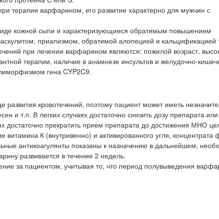
ри терапии варфарином, его развитие характерно для мужчин с
 виде кожной сыпи и характеризующиеся обратимым повышением
 васкулитом, приапизмом, обратимой алопецией и кальцификацией 
ечений при лечении варфарином являются: пожилой возраст, высо
антной терапии, наличие в анамнезе инсультов и желудочно-кише
полиморфизмом гена CYP2C9.
це развития кровотечений, поэтому пациент может иметь незначит
ен и т.п. В легких случаях достаточно снизить дозу препарата или
иях достаточно прекратить прием препарата до достижения МНО це
е витамина К (внутривенно) и активированного угля, концентрата 
ьные антикоагулянты показаны к назначению в дальнейшем, необ
фарину развивается в течение 2 недель.
ние за пациентом, учитывая то, что период полувыведения варфа