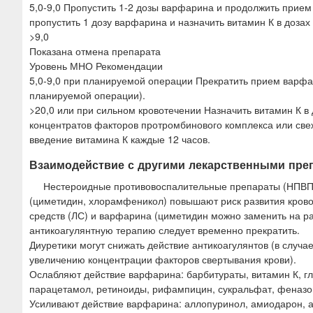
5,0-9,0 Пропустить 1-2 дозы варфарина и продолжить прием
пропустить 1 дозу варфарина и назначить витамин К в дозах 
>9,0
Показана отмена препарата
Уровень МНО Рекомендации
5,0-9,0 при планируемой операции Прекратить прием варфари
планируемой операции).
>20,0 или при сильном кровотечении Назначить витамин К в
концентратов факторов протромбинового комплекса или св
введение витамина К каждые 12 часов.
Взаимодействие с другими лекарственными пре
Нестероидные противовоспалительные препараты (НПВП)
(циметидин, хлорамфеникол) повышают риск развития крово
средств (ЛС) и варфарина (циметидин можно заменить на 
антикоагулянтную терапию следует временно прекратить.
Диуретики могут снижать действие антикоагулянтов (в случа
увеличению концентрации факторов свертывания крови).
Ослабляют действие варфарина: барбитураты, витамин К, гл
парацетамол, ретиноиды, рифампицин, сукральфат, феназо
Усиливают действие варфарина: аллопуринол, амиодарон, а