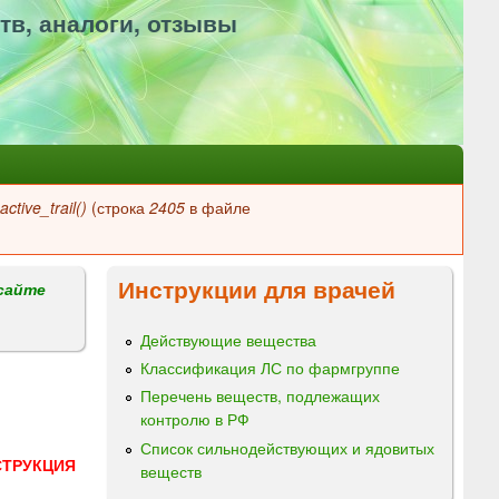
тв, аналоги, отзывы
ctive_trail()
(строка
2405
в файле
Инструкции для врачей
сайте
Действующие вещества
Классификация ЛС по фармгруппе
Перечень веществ, подлежащих
контролю в РФ
Список сильнодействующих и ядовитых
СТРУКЦИЯ
веществ