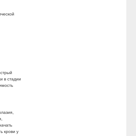
ической
острый
и в стадии
имость
плазия,
я,
начать
ь крови у