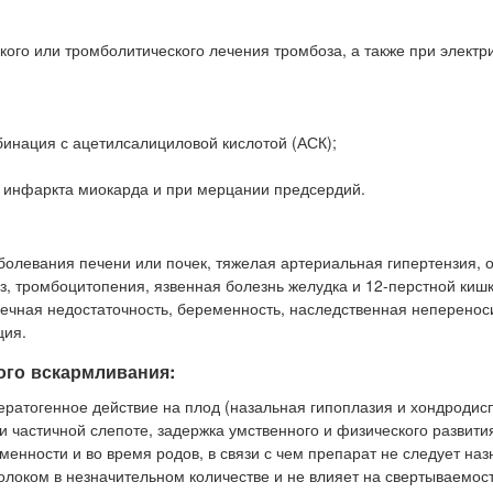
кого или тромболитического лечения тромбоза, а также при электр
бинация с ацетилсалициловой кислотой (АСК);
 инфаркта миокарда и при мерцании предсердий.
аболевания печени или почек, тяжелая артериальная гипертензия, 
з, тромбоцитопения, язвенная болезнь желудка и 12-перстной кишк
очечная недостаточность, беременность, наследственная неперенос
ция.
ого вскармливания:
ератогенное действие на плод (назальная гипоплазия и хондродис
и частичной слепоте, задержка умственного и физического развити
енности и во время родов, в связи с чем препарат не следует наз
ком в незначительном количестве и не влияет на свертываемост