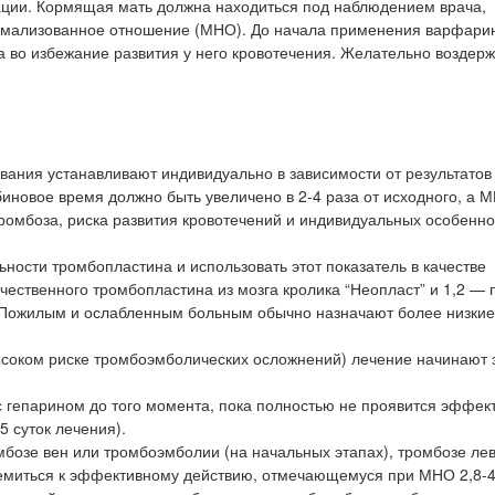
ации. Кормящая мать должна находиться под наблюдением врача,
рмализованное отношение (МНО). До начала применения варфари
 во избежание развития у него кровотечения. Желательно воздерж
вания устанавливают индивидуально в зависимости от результатов
новое время должно быть увеличено в 2-4 раза от исходного, а 
 тромбоза, риска развития кровотечений и индивидуальных особенн
ности тромбопластина и использовать этот показатель в качестве
ественного тромбопластина из мозга кролика “Неопласт” и 1,2 — 
 Пожилым и ослабленным больным обычно назначают более низкие
соком риске тромбоэмболических осложнений) лечение начинают з
с гепарином до того момента, пока полностью не проявится эффект
5 суток лечения).
бозе вен или тромбоэмболии (на начальных этапах), тромбозе ле
емиться к эффективному действию, отмечающемуся при МНО 2,8-4