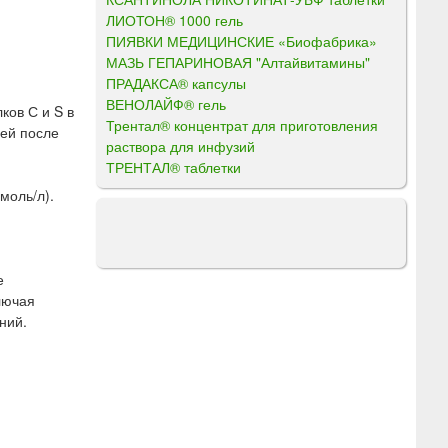
ЛИОТОН® 1000 гель
ПИЯВКИ МЕДИЦИНСКИЕ «Биофабрика»
МАЗЬ ГЕПАРИНОВАЯ "Алтайвитамины"
ПРАДАКСА® капсулы
ВЕНОЛАЙФ® гель
ков С и S в
Трентал® концентрат для приготовления
ней после
раствора для инфузий
ТРЕНТАЛ® таблетки
моль/л).
е
лючая
ний.