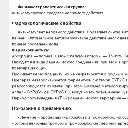
Фармакотерапевтическая группа:
антикоагулянтное средство непрямого действия
Фармакологические свойства
Антикоагулянт непрямого действия. Подавляет синтез витам
печени. Оптимальное антикоагулянтное действие наблюдаетс
приема последней дозы.
Фармакокинетика:
Абсорбция — полная. Связь с белками плазмы — 97-99%. Тер
Находится в виде рацемического соединения, при этом в ор
правовращающий.
Проникает через плаценту, но не секретируется с грудным 
Препарат метаболизируется ферментной системой CYP2C9 с
реабсорбируются из желчи, при этом L-изомер метаболизи
аллели CYP2C9*2 и CYP2C9*3, могут иметь повышенную чувс
Период полувыведения (T1/2) рацемического варфарина — 4
Показания к применению:
• Лечение и профилактика тромбоза и тромбоэмболии сос
• острый венозный тромбоз и тромбоэмболия легочной арте