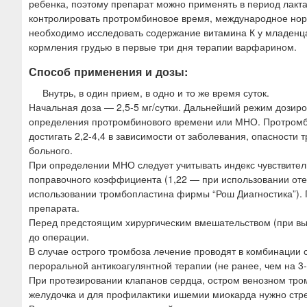
ребенка, поэтому препарат можно применять в период лакт
контролировать протромбиновое время, международное но
необходимо исследовать содержание витамина К у младенца
кормления грудью в первые три дня терапии варфарином.
Способ применения и дозы:
Внутрь, в один прием, в одно и то же время суток.
Начальная доза — 2,5-5 мг/сутки. Дальнейший режим дозиро
определения протромбинового времени или МНО. Протромби
достигать 2,2-4,4 в зависимости от заболевания, опасности
больного.
При определении МНО следует учитывать индекс чувствитель
поправочного коэффициента (1,22 — при использовании отеч
использовании тромбопластина фирмы “Рош Диагностика”).
препарата.
Перед предстоящим хирургическим вмешательством (при вы
до операции.
В случае острого тромбоза лечение проводят в комбинации 
пероральной антикоагулянтной терапии (не ранее, чем на 3-
При протезировании клапанов сердца, остром венозном тром
желудочка и для профилактики ишемии миокарда нужно стр