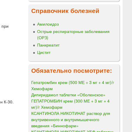
Справочник болезней
Амилоидоз
е при
Острые респираторные заболевания
(ОРЗ)
Панкреатит
Цистит
Обязательно посмотрите:
Гепатромбин крем (500 МЕ + 3 мг + 4 мг)/г
Хемофарм
Дипиридамол таблетки «Оболенское»
ГЕПАТРОМБИН крем (300 МЕ + 3 мг + 4
н К-30.
мг)/г Хемофарм
КСАНТИНОЛА НИКОТИНАТ раствор для
внутривенного и внутримышечного
введения «Биннофарм»
КСАНТИНОЛА НИКОТИНАТ-УБФ таблетки