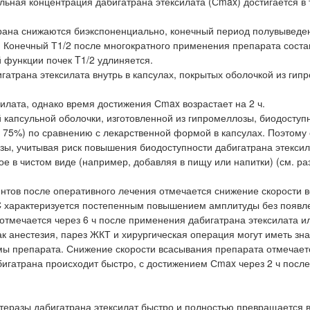
ьная концентрация дабигатрана этексилата (Сmax) достигается в 
ана снижаются биэкспоненциально, конечный период полувыведени
). Конечный Т1/2 после многократного применения препарата соста
й функции почек T1/2 удлиняется.
атрана этексилата внутрь в капсулах, покрытых оболочкой из гип
илата, однако время достижения Сmax возрастает на 2 ч.
 капсульной оболочки, изготовленной из гипромеллозы, биодоступ
а 75%) по сравнению с лекарственной формой в капсулах. Поэтому
озы, учитывая риск повышения биодоступности дабигатрана этексил
е в чистом виде (например, добавляя в пищу или напитки) (см. ра
ентов после оперативного лечения отмечается снижение скорости 
C характеризуется постепенным повышением амплитуды без появл
отмечается через 6 ч после применения дабигатрана этексилата ил
как анестезия, парез ЖКТ и хирургическая операция могут иметь зн
мы препарата. Снижение скорости всасывания препарата отмечает
игатрана происходит быстро, с достижением Сmax через 2 ч после
теразы дабигатрана этексилат быстро и полностью превращается 