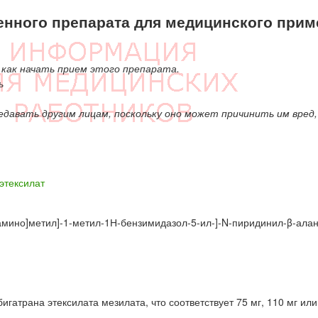
енного препарата для медицинского прим
как начать прием этого препарата.
ь
едавать другим лицам, поскольку оно может причинить им вред,
этексилат
л]амино]метил]-1-метил-1Н-бензимидазол-5-ил-]-N-пиридинил-β-ала
игатрана этексилата мезилата, что соответствует 75 мг, 110 мг или