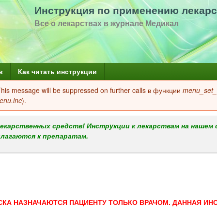
Перейти
Инструкция по применению лекарс
к
Все о лекарствах в журнале Медикал
основному
содержанию
в
Как читать инструкции
 This message will be suppressed on further calls в функции
menu_set_a
enu.inc
).
екарственных средств! Инструкции к лекарствам на нашем 
илагаются к препаратам.
СКА НАЗНАЧАЮТСЯ ПАЦИЕНТУ ТОЛЬКО ВРАЧОМ. ДАННАЯ ИН