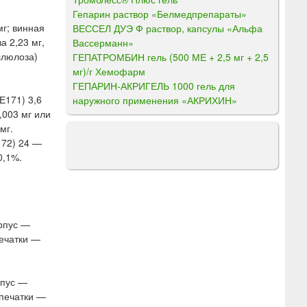
Гепарин раствор «Белмедпрепараты»
мг; винная
ВЕССЕЛ ДУЭ Ф раствор, капсулы «Альфа
а 2,23 мг,
Вассерманн»
еллюлоза)
ГЕПАТРОМБИН гель (500 МЕ + 2,5 мг + 2,5
мг)/г Хемофарм
ГЕПАРИН-АКРИГЕЛЬ 1000 гель для
(Е171) 3,6
наружного применения «АКРИХИН»
0,003 мг или
мг.
172) 24 —
0,1%.
рпус —
печатки —
рпус —
дпечатки —