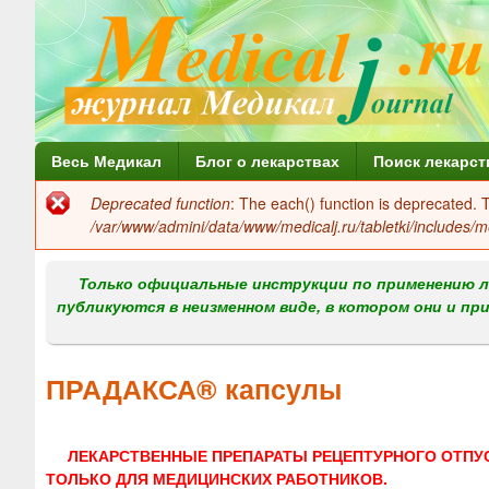
Г
Весь Медикал
Блог о лекарствах
Поиск лекарст
л
Deprecated function
: The each() function is deprecated.
Сообщение
а
/var/www/admini/data/www/medicalj.ru/tabletki/includes/m
об
в
ошибке
Только официальные инструкции по применению л
н
публикуются в неизменном виде, в котором они и пр
о
е
ПРАДАКСА® капсулы
м
е
ЛЕКАРСТВЕННЫЕ ПРЕПАРАТЫ РЕЦЕПТУРНОГО ОТПУ
н
ТОЛЬКО ДЛЯ МЕДИЦИНСКИХ РАБОТНИКОВ.