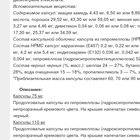
Вспомогательные вещества:
Содержимое капсул:
акации камедь 4,43 мг, 6,50 мг или 8,86
кислота, порошок 29,52 мг, 43,30 мг или 59,05 мг; винная кис
3,27 мг или 4,46 мг; диметикон 0,04 мг, 0,06 мг или 0,08 мг;
17,30 мг, 25,37 мг или 34,59 мг.
Состав капсульной оболочки:
капсула из гипромеллозы (HPM
Состав HPMC капсул:
каррагинан (Е407) 0,2 мг, 0,22 мг или 
мг, 4,2 мг или 5,4 мг; индигокармин (Е132) 0,036 мг, 0,042 м
0,004 мг; гипромеллоза (гидроксипропилметилцеллюлоза) 52,9 
Состав чернил черных (%, масс.):
шеллак 24 — 27%, бутано
28%, вода очищенная 15 — 18%, пропиленгликоль 3 — 7%, э
*Приблизительная масса капсулы составляет 60, 70 или 90 м
Описание:
Капсулы 75 мг
Продолговатые капсулы из гипромеллозы (гидроксипропилме
непрозрачный кремового цвета. На крышке напечатан симво
черный.
Капсулы 110 мг
Продолговатые капсулы из гипромеллозы (гидроксипропилм
непрозрачный кремового цвета. На крышке напечатан симво