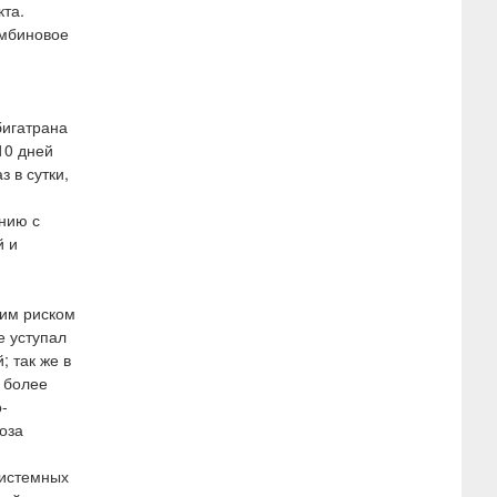
та.
омбиновое
бигатрана
10 дней
 в сутки,
нию с
й и
ким риском
е уступал
 так же в
 более
-
оза
системных