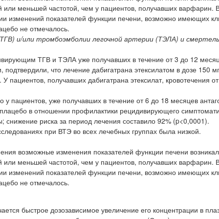
й или меньшей частотой, чем у пациентов, получавших варфарин. 
нии изменений показателей функции печени, возможно имеющих кл
ацебо не отмечалось.
ТГВ) и/или тромбоэмболии легочной артерии (ТЭЛА) и смертел
дивирующим ТГВ и ТЭЛА уже получавших в течение от 3 до 12 меся
 подтвердили, что лечение дабигатрана этексилатом в дозе 150 мг
 У пациентов, получавших дабигатрана этексилат, кровотечения о
 у пациентов, уже получавших в течение от 6 до 18 месяцев анта
л плацебо в отношении профилактики рецидивирующего симптомати
; снижение риска за период лечения составило 92% (p<0,0001).
следованиях при ВТЭ во всех лечебных группах была низкой.
нения возможные изменения показателей функции печени возникал
й или меньшей частотой, чем у пациентов, получавших варфарин. 
нии изменений показателей функции печени, возможно имеющих кл
ацебо не отмечалось.
ается быстрое дозозависимое увеличение его концентрации в пла