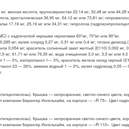
 мг; винная кислота, крупнозернистая 22,14 мг, 32,48 мг или 44,28 
лота, кристаллическая 36,90 мг, 54,12 мг или 73,81 мг; гипромеллоз
 тальк 17,16 мг, 25,16 мг или 34,31 мг; гипролоза (гидроксипропилц
C) с надпечаткой черными чернилами 60*мг, 70*мг или 90*мг.
0,285 мг; калия хлорид 0,27 мг, 0,31 мг или 0,4 мг; титана диоксид 
г или 0,054 мг; краситель солнечный закат желтый (Е110) 0,002 мг, 
мг, 61,71 мг или 79,35 мг, вода очищенная 3,0 мг, 3,5 мг или 4,5 
л 1 — 3%, изопропанол 1— 3%, краситель железа оксид черный (Е
танол 23 — 26%, аммиак водный 1 — 2%, калия гидроксид 0,05 — 
г.
тилцеллюлозы). Крышка — непрозрачная, светло-синего цвета, ко
л компании Берингер Ингельхайм, на корпусе — «R 75». Цвет над
етилцеллюлозы). Крышка — непрозрачная светло-синего цвета, ко
л компании Берингер Ингельхайм, на корпусе — «R 110». Цвет на