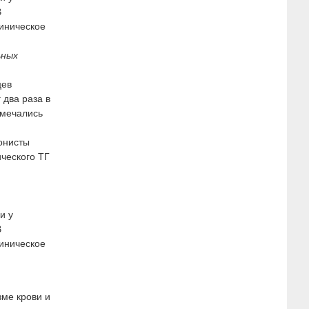
В
иническое
ьных
цев
 два раза в
тмечались
гонисты
ческого ТГ
и у
В
иническое
зме крови и