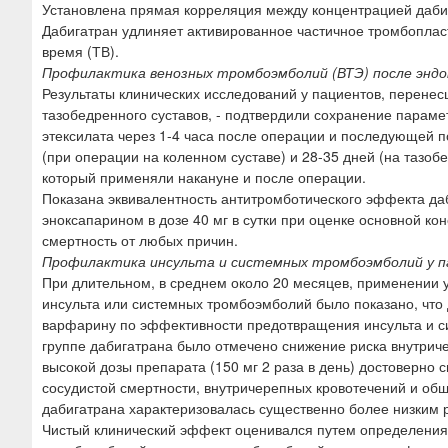
Установлена прямая корреляция между концентрацией дабиг
Дабигатран удлиняет активированное частичное тромбоплас
время (ТВ).
Профилактика венозных тромбоэмболий (ВТЭ) после эндо
Результаты клинических исследований у пациентов, перене
тазобедренного суставов, - подтвердили сохранение параме
этексилата через 1-4 часа после операции и последующей п
(при операции на коленном суставе) и 28-35 дней (на тазобе
который применяли накануне и после операции.
Показана эквивалентность антитромботического эффекта даб
эноксапарином в дозе 40 мг в сутки при оценке основной ко
смертность от любых причин.
Профилактика инсульта и системных тромбоэмболий у п
При длительном, в среднем около 20 месяцев, применении 
инсульта или системных тромбоэмболий было показано, что д
варфарину по эффективности предотвращения инсульта и с
группе дабигатрана было отмечено снижение риска внутрич
высокой дозы препарата (150 мг 2 раза в день) достоверно 
сосудистой смертности, внутричерепных кровотечений и об
дабигатрана характеризовалась существенно более низким 
Чистый клинический эффект оценивался путем определения 