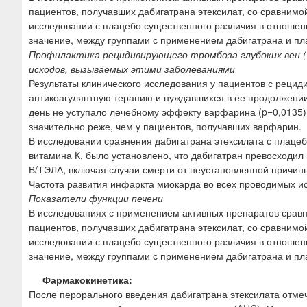
пациентов, получавших дабигатрана этексилат, со сравнимо
исследовании с плацебо существенного различия в отноше
значение, между группами с применением дабигатрана и пл
Профилактика рецидивирующего тромбоза глубоких вен (
исходов, вызываемых этими заболеваниями
Результаты клинического исследования у пациентов с реци
антикоагулянтную терапию и нуждавшихся в ее продолжении,
день не уступало лечебному эффекту варфарина (p=0,0135).
значительно реже, чем у пациентов, получавших варфарин.
В исследовании сравнения дабигатрана этексилата с плацебо
витамина К, было установлено, что дабигатран превосходи
В/ТЭЛА, включая случаи смерти от неустановленной причины
Частота развития инфаркта миокарда во всех проводимых ис
Показатели функции печени
В исследованиях с применением активных препаратов срав
пациентов, получавших дабигатрана этексилат, со сравнимо
исследовании с плацебо существенного различия в отноше
значение, между группами с применением дабигатрана и пл
Фармакокинетика:
После перорального введения дабигатрана этексилата отмеч