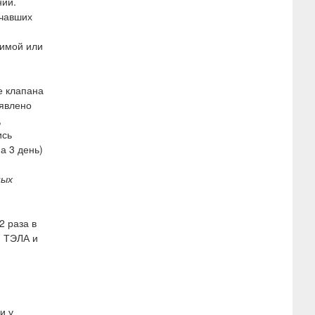
ний.
учавших
нимой или
е клапана
ыявлено
,
ись
а 3 день)
ных
2 раза в
и ТЭЛА и
и у