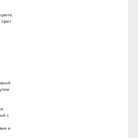
цвета,
 Цвет
ивной
путем
на
ый с
вие и