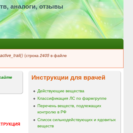
тв, аналоги, отзывы
ctive_trail()
(строка
2405
в файле
Инструкции для врачей
сайте
Действующие вещества
Классификация ЛС по фармгруппе
Перечень веществ, подлежащих
контролю в РФ
Список сильнодействующих и ядовитых
СТРУКЦИЯ
веществ