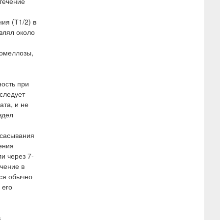
течение
я (Т1/2) в
влял около
ромеллозы,
ность при
 следует
ата, и не
здел
всасывания
ения
и через 7-
ачение в
ся обычно
 его
в