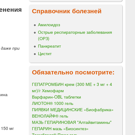
енения
Справочник болезней
Амилоидоз
Острые респираторные заболевания
(ОРЗ)
Панкреатит
 даже при
Цистит
Обязательно посмотрите:
ГЕПАТРОМБИН крем (300 МЕ + 3 мг + 4
мг)/г Хемофарм
нина
Варфарин-OBL таблетки
ЛИОТОН® 1000 гель
ПИЯВКИ МЕДИЦИНСКИЕ «Биофабрика»
ВЕНОЛАЙФ® гель
МАЗЬ ГЕПАРИНОВАЯ "Алтайвитамины"
 150 мг
ГЕПАРИН мазь «Биосинтез»
Тромблесс® Плюс гель