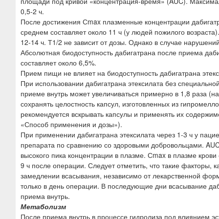
площади под кривой «концентрация-время» (AUC). Максимал
0,5-2 ч.
После достижения Сmax плазменные концентрации дабигатр
среднем составляет около 11 ч (у людей пожилого возраста
12-14 ч. Т1/2 не зависит от дозы. Однако в случае нарушени
Абсолютная биодоступность дабигатрана после приема дабиг
составляет около 6,5%.
Прием пищи не влияет на биодоступность дабигатрана этекс
При использовании дабигатрана этексилата без специальной
приеме внутрь может увеличиваться примерно в 1,8 раза (н
сохранять целостность капсул, изготовленных из гипромелл
рекомендуется вскрывать капсулы и применять их содержимо
«Способ применения и дозы»).
При применении дабигатрана этексилата через 1-3 ч у паци
препарата по сравнению со здоровыми добровольцами. AU
высокого пика концентрации в плазме. Сmax в плазме крови 
9 ч после операции. Следует отметить, что такие факторы, 
замедлении всасывания, независимо от лекарственной фор
только в день операции. В последующие дни всасывание даб
приема внутрь.
Метаболизм
После приема внутрь в процессе гидролиза под влиянием эс