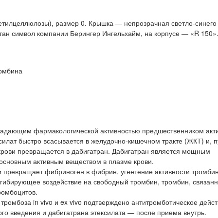
тилцеллюлозы), размер 0. Крышка — непрозрачная светло-синего 
тан символ компании Берингер Ингельхайм, на корпусе — «R 150».
омбина
бладающим фармакологической активностью предшественником акт
илат быстро всасывается в желудочно-кишечном тракте (ЖКТ) и, 
 крови превращается в дабигатран. Дабигатран является мощным
основным активным веществом в плазме крови.
ии превращает фибриноген в фибрин, угнетение активности тромби
нгибирующее воздействие на свободный тромбин, тромбин, связанн
ромбоцитов.
ромбоза in vivo и ex vivo подтверждено антитромботическое дейст
ого введения и дабигатрана этексилата — после приема внутрь.