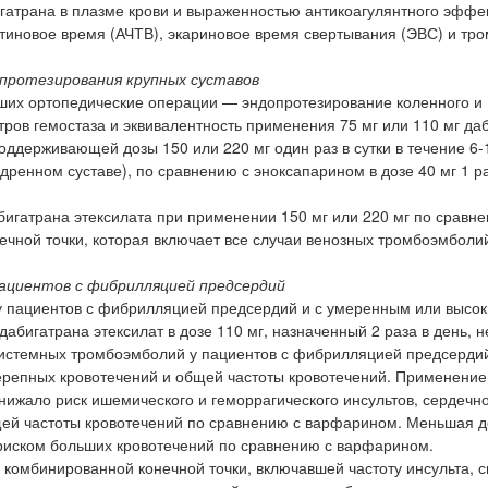
атрана в плазме крови и выраженностью антикоагулянтного эффек
тиновое время (АЧТВ), экариновое время свертывания (ЭВС) и тр
протезирования крупных суставов
сших ортопедические операции — эндопротезирование коленного и
тров гемостаза и эквивалентность применения 75 мг или 110 мг да
оддерживающей дозы 150 или 220 мг один раз в сутки в течение 6-
дренном суставе), по сравнению с эноксапарином в дозе 40 мг 1 раз
игатрана этексилата при применении 150 мг или 220 мг по сравне
нечной точки, которая включает все случаи венозных тромбоэмболи
ациентов с фибрилляцией предсердий
у пациентов с фибрилляцией предсердий и с умеренным или высо
абигатрана этексилат в дозе 110 мг, назначенный 2 раза в день, н
истемных тромбоэмболий у пациентов с фибрилляцией предсердий;
ерепных кровотечений и общей частоты кровотечений. Применение
снижало риск ишемического и геморрагического инсультов, сердечно
щей частоты кровотечений по сравнению с варфарином. Меньшая д
риском больших кровотечений по сравнению с варфарином.
комбинированной конечной точки, включавшей частоту инсульта, 