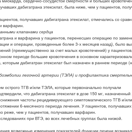
 миокарда, сердечно-сосудистой смертности и больших кровотече
учавших дабигатрана этексилат, была ниже, чем у пациентов, пол
ациентов, получавших дабигатрана этексилат, отмечались со срав
и варфарин.
анными клапанами сердца
гатрана и варфарина у пациентов, перенесших операцию по замен
ции и операции, проведенные более 3-х месяцев назад), было в
ений (преимущественно за счет малых кровотечений) у пациентов
онном периоде большие кровотечения в основном характеризовал
, которым дабигатран этексилат был назначен в раннем периоде (н
мбоэмболии легочной артерии (ТЭЛА) и профилактика смертель
ем острого ТГВ и/или ТЭЛА, которые первоначально получали
дтвердили, что дабигатрана этексилат в дозе 150 мг, назначенный 
и снижения частоты рецидивирующего симптоматического ТГВ и/ил
ротяжении 6-месячного периода лечения. У пациентов, получавших
но реже, чем у пациентов, получавших варфарин.
следованиях при ВТЭ, во всех лечебных группах была низкой.
нения возможные изменения показателей функции печени возникал