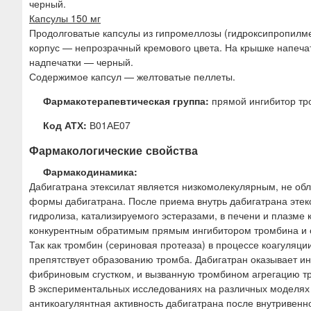
черный.
Капсулы 150 мг
Продолговатые капсулы из гипромеллозы (гидроксипропилме
корпус — непрозрачный кремового цвета. На крышке напеча
надпечатки — черный.
Содержимое капсул — желтоватые пеллеты.
Фармакотерапевтическая группа:
прямой ингибитор тр
Код АТХ:
В01АЕ07
Фармакологические свойства
Фармакодинамика:
Дабигатрана этексилат является низкомолекулярным, не о
формы дабигатрана. После приема внутрь дабигатрана этекс
гидролиза, катализируемого эстеразами, в печени и плазме
конкурентным обратимым прямым ингибитором тромбина и 
Так как тромбин (сериновая протеаза) в процессе коагуляц
препятствует образованию тромба. Дабигатран оказывает и
фибриновым сгустком, и вызванную тромбином агрегацию т
В экспериментальных исследованиях на различных моделях т
антикоагулянтная активность дабигатрана после внутривенн