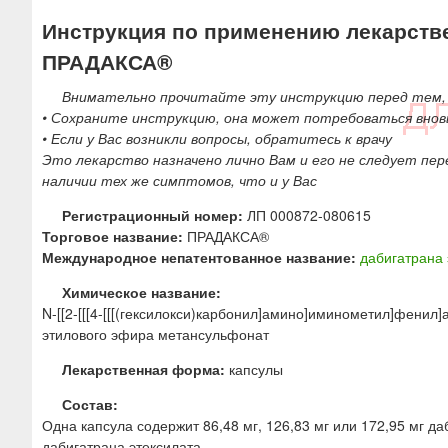
ю
Инструкция по применению лекарств
ПРАДАКСА®
Внимательно прочитайте эту инструкцию перед тем, 
• Сохраните инструкцию, она может потребоваться внов
• Если у Вас возникли вопросы, обратитесь к врачу
Это лекарство назначено лично Вам и его не следует пер
наличии тех же симптомов, что и у Вас
Регистрационный номер:
ЛП 000872-080615
Торговое название:
ПРАДАКСА®
Международное непатентованное название:
дабигатрана 
Химическое название:
N-[[2-[[[4-[[[(гексилокси)карбонил]амино]иминометил]фени
этилового эфира метансульфонат
Лекарственная форма:
капсулы
Состав:
Одна капсула содержит 86,48 мг, 126,83 мг или 172,95 мг даб
дабигатрана этексилата.