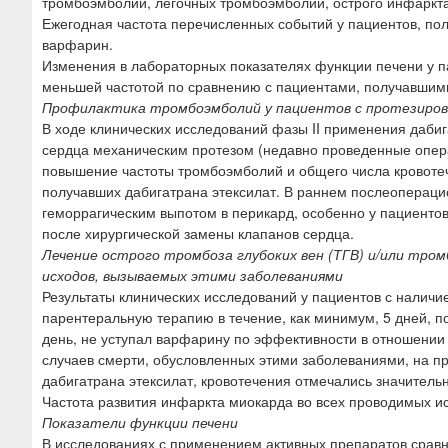
тромбоэмболий, легочных тромбоэмболий, острого инфаркта
Ежегодная частота перечисленных событий у пациентов, пол
варфарин.
Изменения в лабораторных показателях функции печени у п
меньшей частотой по сравнению с пациентами, получавшим
Профилактика тромбоэмболий у пациентов с протезиров
В ходе клинических исследований фазы II применения даби
сердца механическим протезом (недавно проведенные опера
повышение частоты тромбоэмболий и общего числа кровотеч
получавших дабигатрана этексилат. В раннем послеопераци
геморрагическим выпотом в перикард, особенно у пациентов
после хирургической замены клапанов сердца.
Лечение острого тромбоза глубоких вен (ТГВ) и/или тро
исходов, вызываемых этими заболеваниями
Результаты клинических исследований у пациентов с наличи
парентеральную терапию в течение, как минимум, 5 дней, по
день, не уступал варфарину по эффективности в отношени
случаев смерти, обусловленных этими заболеваниями, на п
дабигатрана этексилат, кровотечения отмечались значитель
Частота развития инфаркта миокарда во всех проводимых ис
Показатели функции печени
В исследованиях с применением активных препаратов срав