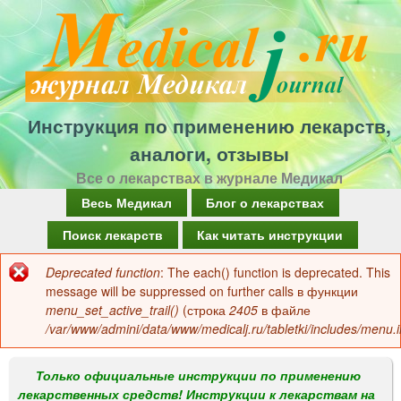
Перейти
к
основному
содержанию
Инструкция по применению лекарств,
аналоги, отзывы
Все о лекарствах в журнале Медикал
Г
Весь Медикал
Блог о лекарствах
л
Поиск лекарств
Как читать инструкции
а
Deprecated function
: The each() function is deprecated. This
Сообщение
в
message will be suppressed on further calls в функции
об
menu_set_active_trail()
(строка
2405
в файле
н
/var/www/admini/data/www/medicalj.ru/tabletki/includes/menu.i
ошибке
о
е
Только официальные инструкции по применению
лекарственных средств! Инструкции к лекарствам на