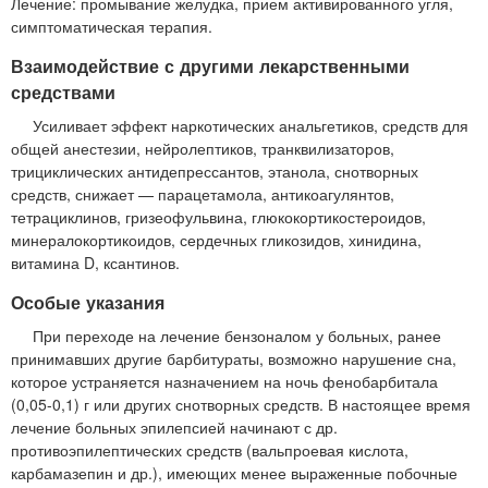
Лечение: промывание желудка, прием активированного угля,
симптоматическая терапия.
Взаимодействие с другими лекарственными
средствами
Усиливает эффект наркотических анальгетиков, средств для
общей анестезии, нейролептиков, транквилизаторов,
трициклических антидепрессантов, этанола, снотворных
средств, снижает — парацетамола, антикоагулянтов,
тетрациклинов, гризеофульвина, глюкокортикостероидов,
минералокортикоидов, сердечных гликозидов, хинидина,
витамина D, ксантинов.
Особые указания
При переходе на лечение бензоналом у больных, ранее
принимавших другие барбитураты, возможно нарушение сна,
которое устраняется назначением на ночь фенобарбитала
(0,05-0,1) г или других снотворных средств. В настоящее время
лечение больных эпилепсией начинают с др.
противоэпилептических средств (вальпроевая кислота,
карбамазепин и др.), имеющих менее выраженные побочные