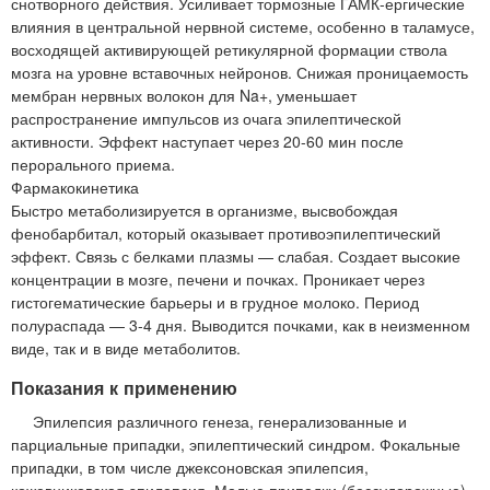
снотворного действия. Усиливает тормозные ГАМК-ергические
влияния в центральной нервной системе, особенно в таламусе,
восходящей активирующей ретикулярной формации ствола
мозга на уровне вставочных нейронов. Снижая проницаемость
мембран нервных волокон для Na+, уменьшает
распространение импульсов из очага эпилептической
активности. Эффект наступает через 20-60 мин после
перорального приема.
Фармакокинетика
Быстро метаболизируется в организме, высвобождая
фенобарбитал, который оказывает противоэпилептический
эффект. Связь с белками плазмы — слабая. Создает высокие
концентрации в мозге, печени и почках. Проникает через
гистогематические барьеры и в грудное молоко. Период
полураспада — 3-4 дня. Выводится почками, как в неизменном
виде, так и в виде метаболитов.
Показания к применению
Эпилепсия различного генеза, генерализованные и
парциальные припадки, эпилептический синдром. Фокальные
припадки, в том числе джексоновская эпилепсия,
кожевниковская эпилепсия. Малые припадки (бессудорожные).