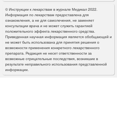
о
© Инструкции к лекарствам в журнале Медикал 2022.
р
Информация по лекарствам предоставлена для
ознакомления, а не для самолечения, не заменяет
м
консультации врача и не может служить гарантией
а
положительного эффекта лекарственного средства.
Приведенная научная информация является обобщающей и
п
не может быть использована для принятия решения о
о
возможности применения конкретного лекарственного
препарата. Редакция не несет ответственности за
и
возможные отрицательные последствия, возникшие в
с
результате неправильного использования представленной
информации.
к
а