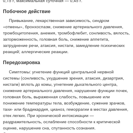
0,15 г; максимальная суточная — 0,45 г.
Побочное действие
Привыкание, лекарственная зависимость, синдром
«отмены», бронхоспазм, снижение артериального давления,
тромбоцитопения, анемия, тромбофлебит, сонливость, вялость,
заторможенность, головная боль, снижение аппетита,
затруднение речи, атаксия, нистагм, замедление психических
реакций; аллергические реакции.
Передозировка
Симптомы: угнетение функций центральной нервной
системы (сонливость, ухудшение зрения, атаксия, дизартрия,
нистагм) вплоть до комы, угнетение дыхательного центра,
снижение артериального давления, нарушение функции почек,
головная боль, выраженная слабость, повышение или
понижение температуры тела, возбуждение, сужение зрачков,
тахи- или брадикардия, цианоз, геморрагии в местах давления,
отек легких. При хронической интоксикации —
раздражительность, ослабление способности к критической
оценке, нарушение сна, спутанность сознания.