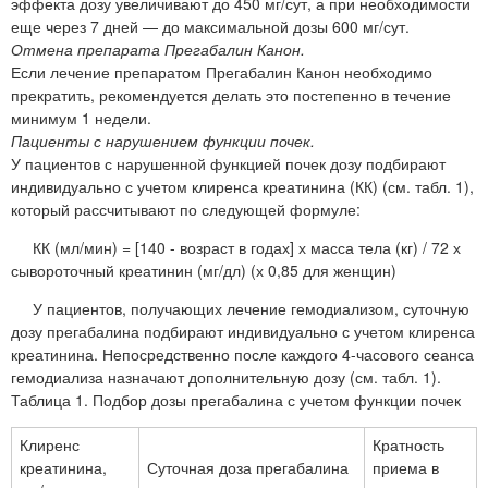
эффекта дозу увеличивают до 450 мг/сут, а при необходимости
еще через 7 дней — до максимальной дозы 600 мг/сут.
Отмена препарата Прегабалин Канон.
Если лечение препаратом Прегабалин Канон необходимо
прекратить, рекомендуется делать это постепенно в течение
минимум 1 недели.
Пациенты с нарушением функции почек.
У пациентов с нарушенной функцией почек дозу подбирают
индивидуально с учетом клиренса креатинина (КК) (см. табл. 1),
который рассчитывают по следующей формуле:
КК (мл/мин) = [140 - возраст в годах] х масса тела (кг) / 72 х
сывороточный креатинин (мг/дл) (х 0,85 для женщин)
У пациентов, получающих лечение гемодиализом, суточную
дозу прегабалина подбирают индивидуально с учетом клиренса
креатинина. Непосредственно после каждого 4-часового сеанса
гемодиализа назначают дополнительную дозу (см. табл. 1).
Таблица 1. Подбор дозы прегабалина с учетом функции почек
Клиренс
Кратность
креатинина,
Суточная доза прегабалина
приема в