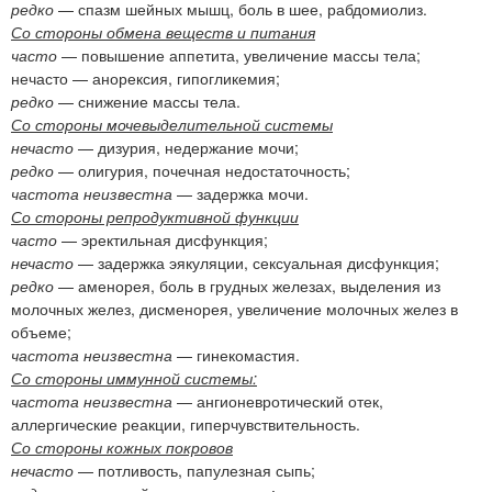
редко
— спазм шейных мышц, боль в шее, рабдомиолиз.
Со стороны обмена веществ и питания
часто
— повышение аппетита, увеличение массы тела;
нечасто — анорексия, гипогликемия;
редко
— снижение массы тела.
Со стороны мочевыделительной системы
нечасто
— дизурия, недержание мочи;
редко
— олигурия, почечная недостаточность;
частота неизвестна
— задержка мочи.
Со стороны репродуктивной функции
часто
— эректильная дисфункция;
нечасто
— задержка эякуляции, сексуальная дисфункция;
редко
— аменорея, боль в грудных железах, выделения из
молочных желез, дисменорея, увеличение молочных желез в
объеме;
частота неизвестна
— гинекомастия.
Со стороны иммунной системы:
частота неизвестна
— ангионевротический отек,
аллергические реакции, гиперчувствительность.
Со стороны кожных покровов
нечасто
— потливость, папулезная сыпь;