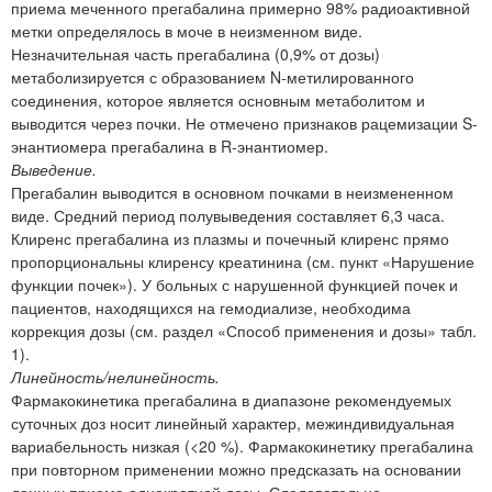
приема меченного прегабалина примерно 98% радиоактивной
метки определялось в моче в неизменном виде.
Незначительная часть прегабалина (0,9% от дозы)
метаболизируется с образованием N-метилированного
соединения, которое является основным метаболитом и
выводится через почки. Не отмечено признаков рацемизации S-
энантиомера прегабалина в R-энантиомер.
Выведение.
Прегабалин выводится в основном почками в неизмененном
виде. Средний период полувыведения составляет 6,3 часа.
Клиренс прегабалина из плазмы и почечный клиренс прямо
пропорциональны клиренсу креатинина (см. пункт «Нарушение
функции почек»). У больных с нарушенной функцией почек и
пациентов, находящихся на гемодиализе, необходима
коррекция дозы (см. раздел «Способ применения и дозы» табл.
1).
Линейность/нелинейность.
Фармакокинетика прегабалина в диапазоне рекомендуемых
суточных доз носит линейный характер, межиндивидуальная
вариабельность низкая (<20 %). Фармакокинетику прегабалина
при повторном применении можно предсказать на основании
данных приема однократной дозы. Следовательно,