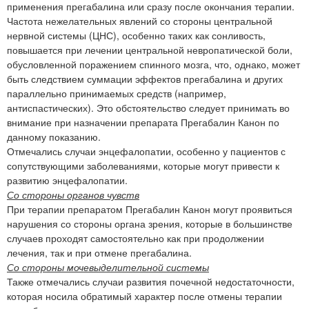
применения прегабалина или сразу после окончания терапии.
Частота нежелательных явлений со стороны центральной
нервной системы (ЦНС), особенно таких как сонливость,
повышается при лечении центральной невропатической боли,
обусловленной поражением спинного мозга, что, однако, может
быть следствием суммации эффектов прегабалина и других
параллельно принимаемых средств (например,
антиспастических). Это обстоятельство следует принимать во
внимание при назначении препарата Прегабалин Канон по
данному показанию.
Отмечались случаи энцефалопатии, особенно у пациентов с
сопутствующими заболеваниями, которые могут привести к
развитию энцефалопатии.
Со стороны органов чувств
При терапии препаратом Прегабалин Канон могут проявиться
нарушения со стороны органа зрения, которые в большинстве
случаев проходят самостоятельно как при продолжении
лечения, так и при отмене прегабалина.
Со стороны мочевыделительной системы
Также отмечались случаи развития почечной недостаточности,
которая носила обратимый характер после отмены терапии