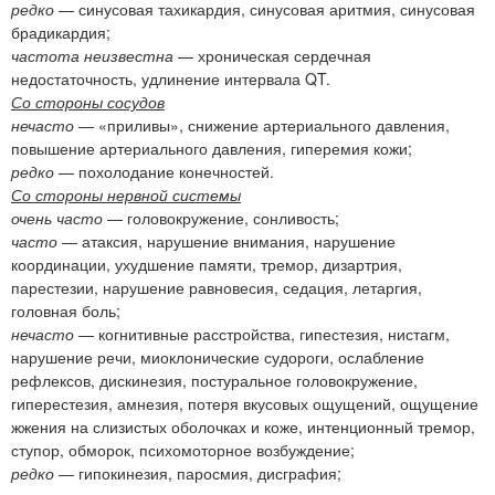
редко
— синусовая тахикардия, синусовая аритмия, синусовая
брадикардия;
частота неизвестна
— хроническая сердечная
недостаточность, удлинение интервала QT.
Со стороны сосудов
нечасто
— «приливы», снижение артериального давления,
повышение артериального давления, гиперемия кожи;
редко
— похолодание конечностей.
Со стороны нервной системы
очень часто
— головокружение, сонливость;
часто
— атаксия, нарушение внимания, нарушение
координации, ухудшение памяти, тремор, дизартрия,
парестезии, нарушение равновесия, седация, летаргия,
головная боль;
нечасто
— когнитивные расстройства, гипестезия, нистагм,
нарушение речи, миоклонические судороги, ослабление
рефлексов, дискинезия, постуральное головокружение,
гиперестезия, амнезия, потеря вкусовых ощущений, ощущение
жжения на слизистых оболочках и коже, интенционный тремор,
ступор, обморок, психомоторное возбуждение;
редко
— гипокинезия, паросмия, дисграфия;