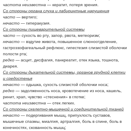
частота неизвестна
— кератит, потеря зрения.
Со стороны органа слуха и лабиринтные нарушения
часто
— вертиго;
нечасто
— гиперакузия.
Со стороны пищеварительной системы
часто
— сухость во рту, запор, рвота, метеоризм;
нечасто
— вздутие живота, повышенное слюноотделение,
гастроэзофагеальный рефлюкс, гипестезия слизистой оболочки
полости рта;
редко
— асцит, дисфагия, панкреатит, отек языка, тошнота,
диарея.
Со стороны дыхательной системы, органов грудной клетки
и средостенья
нечасто
— одышка, сухость слизистой оболочки носа;
редко
— задолженность носа, кровотечение из носа, кашель,
ринит, храп, чувство «стеснения» в глотке;
частота неизвестна
— отек легких.
Со стороны скелетно-мышечной и соединительной тканей
нечасто
— подергивания мышц, припухлость суставов,
мышечные спазмы, миалгия, артралгия, боль в спине, боль в
конечностях, скованность мышц;