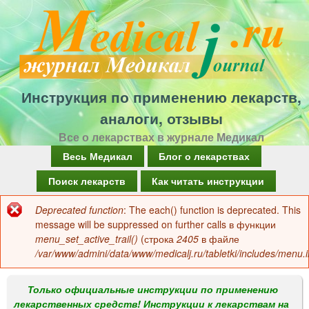
Перейти
к
основному
содержанию
Инструкция по применению лекарств,
аналоги, отзывы
Все о лекарствах в журнале Медикал
Г
Весь Медикал
Блог о лекарствах
л
Поиск лекарств
Как читать инструкции
а
Deprecated function
: The each() function is deprecated. This
Сообщение
в
message will be suppressed on further calls в функции
об
menu_set_active_trail()
(строка
2405
в файле
н
/var/www/admini/data/www/medicalj.ru/tabletki/includes/menu.i
ошибке
о
е
Только официальные инструкции по применению
лекарственных средств! Инструкции к лекарствам на