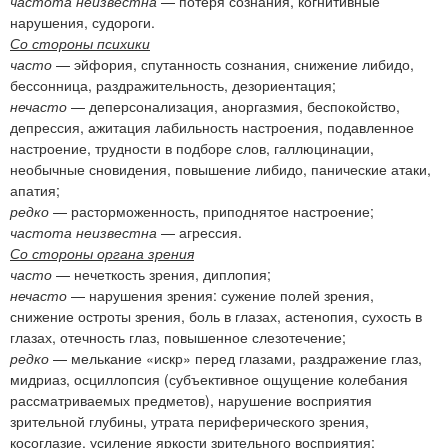
частота неизвестна
— потеря сознания, когнитивные
нарушения, судороги.
Со стороны психики
часто
— эйфория, спутанность сознания, снижение либидо,
бессонница, раздражительность, дезориентация;
нечасто
— деперсонализация, аноргазмия, беспокойство,
депрессия, ажитация лабильность настроения, подавленное
настроение, трудности в подборе слов, галлюцинации,
необычные сновидения, повышение либидо, панические атаки,
апатия;
редко
— расторможенность, приподнятое настроение;
частота неизвестна
— агрессия.
Со стороны органа зрения
часто
— нечеткость зрения, диплопия;
нечасто
— нарушения зрения: сужение полей зрения,
снижение остроты зрения, боль в глазах, астенопия, сухость в
глазах, отечность глаз, повышенное слезотечение;
редко
— мелькание «искр» перед глазами, раздражение глаз,
мидриаз, осциллопсия (субъективное ощущение колебания
рассматриваемых предметов), нарушение восприятия
зрительной глубины, утрата периферического зрения,
косоглазие, усиление яркости зрительного восприятия;