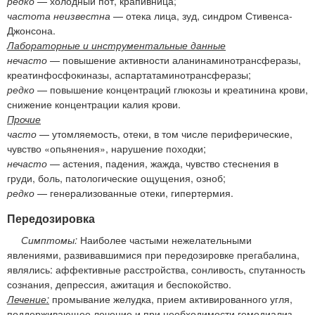
редко
— холодный пот, крапивница;
частота неизвестна
— отека лица, зуд, синдром Стивенса-
Джонсона.
Лабораторные и инструментальные данные
нечасто
— повышение активности аланинаминотрансферазы,
креатинфосфокиназы, аспартатаминотрансферазы;
редко
— повышение концентраций глюкозы и креатинина крови,
снижение концентрации калия крови.
Прочие
часто
— утомляемость, отеки, в том числе периферические,
чувство «опьянения», нарушение походки;
нечасто
— астения, падения, жажда, чувство стеснения в
груди, боль, патологические ощущения, озноб;
редко
— генерализованные отеки, гипертермия.
Передозировка
Симптомы:
Наиболее частыми нежелательными
явлениями, развивавшимися при передозировке прегабалина,
являлись: аффективные расстройства, сонливость, спутанность
сознания, депрессия, ажитация и беспокойство.
Лечение:
промывание желудка, прием активированного угля,
поддерживающее лечение и при необходимости гемодиализ.