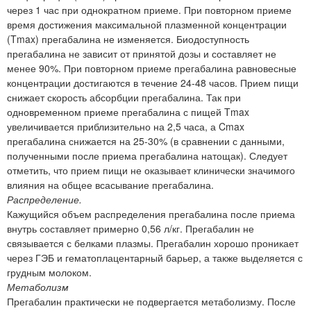
через 1 час при однократном приеме. При повторном приеме
время достижения максимальной плазменной концентрации
(Tmax) прегабалина не изменяется. Биодоступность
прегабалина не зависит от принятой дозы и составляет не
менее 90%. При повторном приеме прегабалина равновесные
концентрации достигаются в течение 24-48 часов. Прием пищи
снижает скорость абсорбции прегабалина. Так при
одновременном приеме прегабалина с пищей Tmax
увеличивается приблизительно на 2,5 часа, а Cmax
прегабалина снижается на 25-30% (в сравнении с данными,
полученными после приема прегабалина натощак). Следует
отметить, что прием пищи не оказывает клинически значимого
влияния на общее всасывание прегабалина.
Распределение.
Кажущийся объем распределения прегабалина после приема
внутрь составляет примерно 0,56 л/кг. Прегабалин не
связывается с белками плазмы. Прегабалин хорошо проникает
через ГЭБ и гематоплацентарный барьер, а также выделяется с
грудным молоком.
Метаболизм
Прегабалин практически не подвергается метаболизму. После