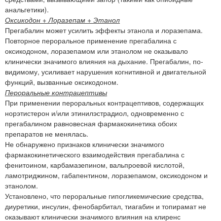
анальгетики).
Оксикодон + Лоразепам + Этанол
Прегабалин может усилить эффекты этанола и лоразепама.
Повторное пероральное применение прегабалина с
оксикодоном, лоразепамом или этанолом не оказывало
клинически значимого влияния на дыхание. Прегабалин, по-
видимому, усиливает нарушения когнитивной и двигательной
функций, вызванные оксикодоном.
Пероральные контрацептивы
При применении пероральных контрацептивов, содержащих
норэтистерон и/или этинилэстрадиол, одновременно с
прегабалином равновесная фармакокинетика обоих
препаратов не менялась.
Не обнаружено признаков клинически значимого
фармакокинетического взаимодействия прегабалина с
фенитоином, карбамазепином, вальпроевой кислотой,
ламотриджином, габапентином, лоразепамом, оксикодоном и
этанолом.
Установлено, что пероральные гипогликемические средства,
диуретики, инсулин, фенобарбитал, тиагабин и топирамат не
оказывают клинически значимого влияния на клиренс