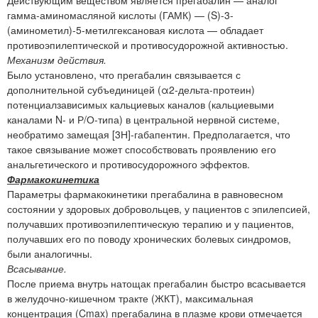
гамма-аминомасляной кислоты (ГАМК) — (S)-3-
(аминометил)-5-метилгексановая кислота — обладает
противоэпилептической и противосудорожной активностью.
Механизм действия.
Было установлено, что прегабалин связывается с
дополнительной субъединицей (α2-дельта-протеин)
потенциалзависимых кальциевых каналов (кальциевыми
каналами N- и Р/О-типа) в центральной нервной системе,
необратимо замещая [3Н]-габапентин. Предполагается, что
такое связывание может способствовать проявлению его
анальгетического и противосудорожного эффектов.
Фармакокинетика
Параметры фармакокинетики прегабалина в равновесном
состоянии у здоровых добровольцев, у пациентов с эпилепсией,
получавших противоэпилептическую терапию и у пациентов,
получавших его по поводу хронических болевых синдромов,
были аналогичны.
Всасывание.
После приема внутрь натощак прегабалин быстро всасывается
в желудочно-кишечном тракте (ЖКТ), максимальная
концентрация (Cmax) прегабалина в плазме крови отмечается