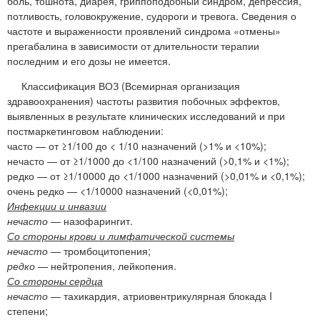
боль, тошнота, диарея, гриппоподобный синдром, депрессия,
потливость, головокружение, судороги и тревога. Сведения о
частоте и выраженности проявлений синдрома «отмены»
прегабалина в зависимости от длительности терапии
последним и его дозы не имеется.
Классификация ВОЗ (Всемирная организация
здравоохранения) частоты развития побочных эффектов,
выявленных в результате клинических исследований и при
постмаркетинговом наблюдении:
часто — от ≥1/100 до < 1/10 назначений (>1% и <10%);
нечасто — от ≥1/1000 до <1/100 назначений (>0,1% и <1%);
редко — от ≥1/10000 до <1/1000 назначений (>0,01% и <0,1%);
очень редко — <1/10000 назначений (<0,01%);
Инфекции и инвазии
нечасто
— назофарингит.
Со стороны крови и лимфатической системы
нечасто
— тромбоцитопения;
редко
— нейтропения, лейкопения.
Со стороны сердца
нечасто
— тахикардия, атриовентрикулярная блокада I
степени;