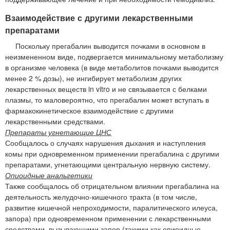
Взаимодействие с другими лекарственными
препаратами
Поскольку прегабалин выводится почками в основном в
неизмененном виде, подвергается минимальному метаболизму
в организме человека (в виде метаболитов почками выводится
менее 2 % дозы), не ингибирует метаболизм других
лекарственных веществ in vitro и не связывается с белками
плазмы, то маловероятно, что прегабалин может вступать в
фармакокинетическое взаимодействие с другими
лекарственными средствами.
Препараты угнетающие ЦНС
Сообщалось о случаях нарушения дыхания и наступления
комы при одновременном применении прегабалина с другими
препаратами, угнетающими центральную нервную систему.
Опиоидные анальгетики
Также сообщалось об отрицательном влиянии прегабалина на
деятельность желудочно-кишечного тракта (в том числе,
развитие кишечной непроходимости, паралитического илеуса,
запора) при одновременном применении с лекарственными
средствами, вызывающими запор (такими как опиоидные