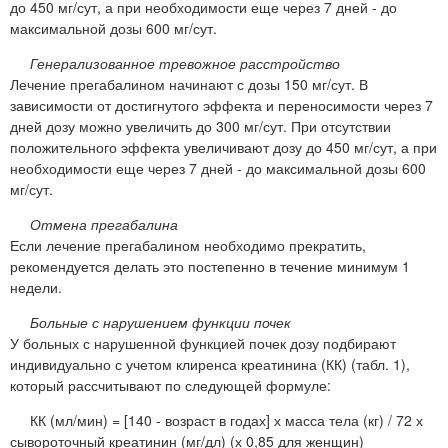
до 450 мг/сут, а при необходимости еще через 7 дней - до
максимальной дозы 600 мг/сут.
Генерализованное тревожное расстройство
Лечение прегабалином начинают с дозы 150 мг/сут. В
зависимости от достигнутого эффекта и переносимости через 7
дней дозу можно увеличить до 300 мг/сут. При отсутствии
положительного эффекта увеличивают дозу до 450 мг/сут, а при
необходимости еще через 7 дней - до максимальной дозы 600
мг/сут.
Отмена прегабалина
Если лечение прегабалином необходимо прекратить,
рекомендуется делать это постепенно в течение минимум 1
недели.
Больные с нарушением функции почек
У больных с нарушенной функцией почек дозу подбирают
индивидуально с учетом клиренса креатинина (КК) (табл. 1),
который рассчитывают по следующей формуле:
КК (мл/мин) = [140 - возраст в годах] х масса тела (кг) / 72 х
сывороточный креатинин (мг/дл) (х 0,85 для женщин)