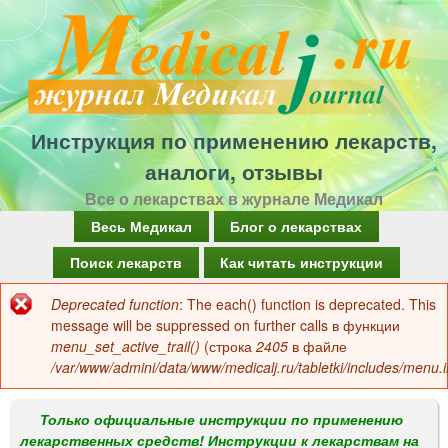
Перейти
к
основному
содержанию
Инструкция по применению лекарств,
аналоги, отзывы
Все о лекарствах в журнале Медикал
Г
Весь Медикал
Блог о лекарствах
л
Поиск лекарств
Как читать инструкции
а
Deprecated function
: The each() function is deprecated. This
Сообщение
в
message will be suppressed on further calls в функции
об
menu_set_active_trail()
(строка
2405
в файле
н
/var/www/admini/data/www/medicalj.ru/tabletki/includes/menu.i
ошибке
о
е
Только официальные инструкции по применению
лекарственных средств! Инструкции к лекарствам на