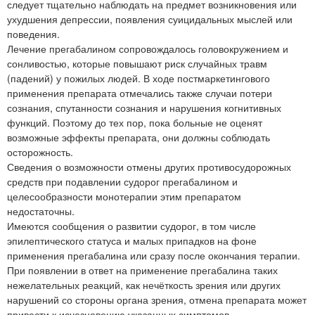
следует тщательно наблюдать на предмет возникновения или
ухудшения депрессии, появления суицидальных мыслей или
поведения.
Лечение прегабалином сопровождалось головокружением и
сонливостью, которые повышают риск случайных травм
(падений) у пожилых людей. В ходе постмаркетингового
применения препарата отмечались также случаи потери
сознания, спутанности сознания и нарушения когнитивных
функций. Поэтому до тех пор, пока больные не оценят
возможные эффекты препарата, они должны соблюдать
осторожность.
Сведения о возможности отмены других противосудорожных
средств при подавлении судорог прегабалином и
целесообразности монотерапии этим препаратом
недостаточны.
Имеются сообщения о развитии судорог, в том числе
эпилептического статуса и малых припадков на фоне
применения прегабалина или сразу после окончания терапии.
При появлении в ответ на применение прегабалина таких
нежелательных реакций, как нечёткость зрения или других
нарушений со стороны органа зрения, отмена препарата может
привести к исчезновению указанных симптомов.