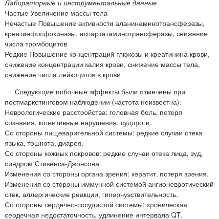
Лабораторные и инструментальные данные
Частые Увеличение массы тела
Нечастые Повышение активности аланинаминотрансферазы,
креатинфосфокиназы, аспартатаминотрансферазы, снижение
числа тромбоцитов
Редкие Повышение концентраций глюкозы и креатинина крови,
снижение концентрации калия крови, снижение массы тела,
снижение числа лейкоцитов в крови
Следующие побочные эффекты были отмечены при
постмаркетинговом наблюдении (частота неизвестна):
Неврологические расстройства: головная боль, потеря
сознания, когнитивные нарушения, судороги.
Со стороны пищеварительной системы: редкие случаи отека
языка, тошнота, диарея.
Со стороны кожных покровов: редкие случаи отека лица, зуд,
синдром Стивенса-Джонсона.
Изменения со стороны органа зрения: кератит, потеря зрения.
Изменения со стороны иммунной системой ангионевротический
отек, аллергические реакции, гиперчувствительность.
Со стороны сердечно-сосудистой системы: хроническая
сердечная недостаточность, удлинение интервала QT.