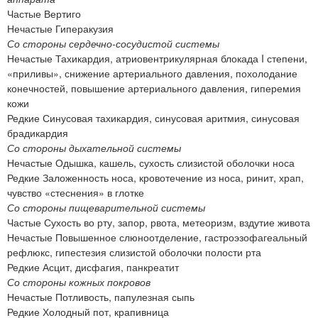
Частые Вертиго
Нечастые Гиперакузия
Со стороны сердечно-сосудистой системы
Нечастые Тахикардия, атриовентрикулярная блокада I степени,
«приливы», снижение артериального давления, похолодание
конечностей, повышение артериального давления, гиперемия
кожи
Редкие Синусовая тахикардия, синусовая аритмия, синусовая
брадикардия
Со стороны дыхательной системы
Нечастые Одышка, кашель, сухость слизистой оболочки носа
Редкие Заложенность носа, кровотечение из носа, ринит, храп,
чувство «стеснения» в глотке
Со стороны пищеварительной системы
Частые Сухость во рту, запор, рвота, метеоризм, вздутие живота
Нечастые Повышенное слюноотделение, гастроэзофагеальный
рефлюкс, гипестезия слизистой оболочки полости рта
Редкие Асцит, дисфагия, панкреатит
Со стороны кожных покровов
Нечастые Потливость, папулезная сыпь
Редкие Холодный пот, крапивница