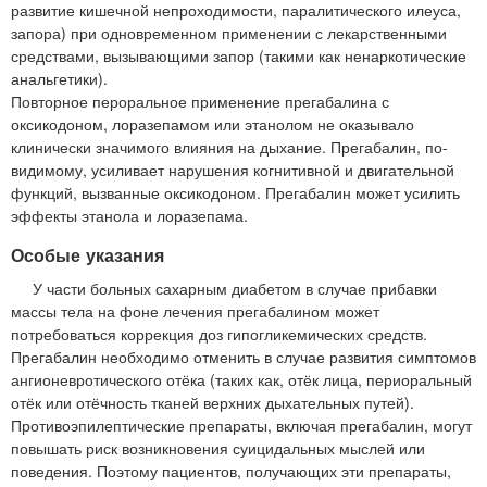
развитие кишечной непроходимости, паралитического илеуса,
запора) при одновременном применении с лекарственными
средствами, вызывающими запор (такими как ненаркотические
анальгетики).
Повторное пероральное применение прегабалина с
оксикодоном, лоразепамом или этанолом не оказывало
клинически значимого влияния на дыхание. Прегабалин, по-
видимому, усиливает нарушения когнитивной и двигательной
функций, вызванные оксикодоном. Прегабалин может усилить
эффекты этанола и лоразепама.
Особые указания
У части больных сахарным диабетом в случае прибавки
массы тела на фоне лечения прегабалином может
потребоваться коррекция доз гипогликемических средств.
Прегабалин необходимо отменить в случае развития симптомов
ангионевротического отёка (таких как, отёк лица, периоральный
отёк или отёчность тканей верхних дыхательных путей).
Противоэпилептические препараты, включая прегабалин, могут
повышать риск возникновения суицидальных мыслей или
поведения. Поэтому пациентов, получающих эти препараты,