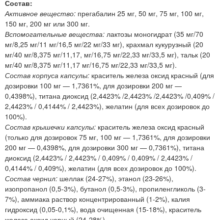
Состав:
Активное вещество:
прегабалин 25 мг, 50 мг, 75 мг, 100 мг,
150 мг, 200 мг или 300 мг.
Вспомогательные вещества:
лактозы моногидрат (35 мг/70
мг/8,25 мг/11 мг/16,5 мг/22 мг/33 мг), крахмал кукурузный (20
мг/40 мг/8,375 мг/11,17, мг/16,75 мг/22,33 мг/33,5 мг), тальк (20
мг/40 мг/8,375 мг/11,17 мг/16,75 мг/22,33 мг/33,5 мг).
Состав корпуса капсулы:
краситель железа оксид красный (для
дозировки 100 мг — 1,7361%, для дозировки 200 мг —
0,4398%), титана диоксид (2,4423% /2,4423% /2,4423% /0,409% /
2,4423% / 0,4144% / 2,4423%), желатин (для всех дозировок до
100%).
Состав крышечки капсулы:
краситель железа оксид красный
(только для дозировок 75 мг, 100 мг — 1,7361%, для дозировки
200 мг — 0,4398%, для дозировки 300 мг — 0,7361%), титана
диоксид (2,4423% / 2,4423% / 0,409% / 0,409% / 2,4423% /
0,4144% / 0,409%), желатин (для всех дозировок до 100%).
Состав чернил:
шеллак (24-27%), этанол (23-26%),
изопропанол (0,5-3%), бутанол (0,5-3%), пропиленгликоль (3-
7%), аммиака раствор концентрированный (1-2%), калия
гидроксид (0,05-0,1%), вода очищенная (15-18%), краситель
железа оксид черный (24-28%).