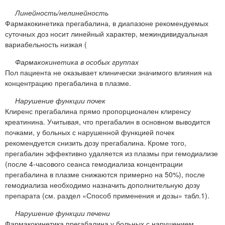
Линейность/нелинейность
Фармакокинетика прегабалина, в диапазоне рекомендуемых
суточных доз носит линейный характер, межиндивидуальная
вариабельность низкая (
Фармакокинетика в особых группах
Пол пациента не оказывает клинически значимого влияния на
концентрацию прегабалина в плазме.
Нарушение функции почек
Клиренс прегабалина прямо пропорционален клиренсу
креатинина. Учитывая, что прегабалин в основном выводится
почками, у больных с нарушенной функцией почек
рекомендуется снизить дозу прегабалина. Кроме того,
прегабалин эффективно удаляется из плазмы при гемодиализе
(после 4-часового сеанса гемодиализа концентрации
прегабалина в плазме снижаются примерно на 50%), после
гемодиализа необходимо назначить дополнительную дозу
препарата (см. раздел «Способ применения и дозы» табл.1).
Нарушение функции печени
Фармакокинетика прегабалина у больных с нарушением,