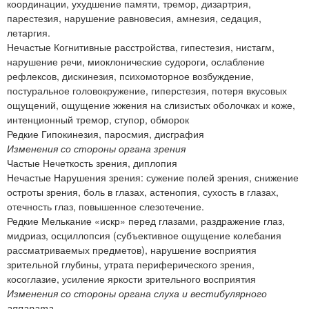
координации, ухудшение памяти, тремор, дизартрия,
парестезия, нарушение равновесия, амнезия, седация,
летаргия.
Нечастые Когнитивные расстройства, гипестезия, нистагм,
нарушение речи, миоклонические судороги, ослабление
рефлексов, дискинезия, психомоторное возбуждение,
постуральное головокружение, гиперстезия, потеря вкусовых
ощущений, ощущение жжения на слизистых оболочках и коже,
интенционный тремор, ступор, обморок
Редкие Гипокинезия, паросмия, дисграфия
Изменения со стороны органа зрения
Частые Нечеткость зрения, диплопия
Нечастые Нарушения зрения: сужение полей зрения, снижение
остроты зрения, боль в глазах, астенопия, сухость в глазах,
отечность глаз, повышенное слезотечение.
Редкие Мелькание «искр» перед глазами, раздражение глаз,
мидриаз, осциллопсия (субъективное ощущение колебания
рассматриваемых предметов), нарушение восприятия
зрительной глубины, утрата периферического зрения,
косоглазие, усиление яркости зрительного восприятия
Изменения со стороны органа слуха и вестибулярного
аппарата