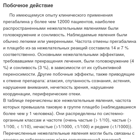
Побочное действие
По имеющемуся опыту клинического применения
прегабалина у более чем 12000 пациентов, наиболее
распространенными нежелательными явлениями были
головокружение и сонливость. Наблюдаемые явления были
обычно легкими или умеренными. Частота отмены прегабалина
и плацебо из-за нежелательных реакций составила 14 и 7 %
соответственно. Основными нежелательными эффектами,
требовавшими прекращения лечения, были головокружение (4
%) и сонливость (3 %), в зависимости от их субъективной
переносимости. Другие побочные эффекты, также приводящие
к отмене препарата: атаксия, спутанность сознания, астения,
нарушение внимания, нечеткость зрения, нарушение
координации, периферические отеки.
В таблице перечислены все нежелательные явления, частота
которых превышала таковую в группе плацебо (наблюдавшиеся
более чем у 1 человека). Они распределены по системно-
органным классам и частоте (очень частые (> 1/10), частые (>
1/100, < 1/10), нечастые (>1/1000, <1/100) и редкие (<1/1000)).
Перечисленные нежелательные явления могли быть связаны с
основным заболеванием и/или сопутствующей терапией.