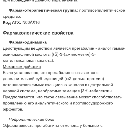
Фармакотерапевтическая группа:
противоэпилептическое
средство.
Код АТХ:
N03AX16
Фармакологические свойства
Фармакодинамика
Действующим веществом является прегабалин - аналог гамма-
аминомасляной кислоты ((S)-3-(аминометил)-5-
метилгексановая кислота).
Механизм действия
Было установлено, что прегабалин связывается с
дополнительной субъединицей (α2-дельта-протеин)
потенциалзависимых кальциевых каналов в центральной
нервной системе, необратимо замещая [3H]-габапентин.
Предполагается, что такое связывание может способствовать
проявлению его анальгетического и противосудорожного
эффектов.
Нейропатическая боль
Эффективность прегабалина отмечена у больных с