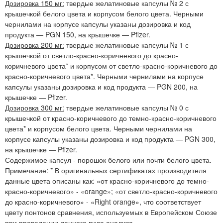
Дозировка 150 мг:
твердые желатиновые капсулы № 2 с
крышечкой белого цвета и корпусом белого цвета. Черными
чернилами на корпусе капсулы указаны дозировка и код
продукта — PGN 150, на крышечке — Pfizer.
Дозировка 200 мг:
твердые желатиновые капсулы № 1 с
крышечкой от светло-красно-коричневого до красно-
коричневого цвета* и корпусом от светло-красно-коричневого до
красно-коричневого цвета*. Черными чернилами на корпусе
капсулы указаны дозировка и код продукта — PGN 200, на
крышечке — Pfizer.
Дозировка 300 мг:
твердые желатиновые капсулы № 0 с
крышечкой от красно-коричневого до темно-красно-коричневого
цвета* и корпусом белого цвета. Черными чернилами на
корпусе капсулы указаны дозировка и код продукта — PGN 300,
на крышечке — Pfizer.
Содержимое капсул - порошок белого или почти белого цвета.
Примечание: * В оригинальных сертификатах производителя
данные цвета описаны как: «от красно-коричневого до темно-
красно-коричневого» - «orange»; «от светло-красно-коричневого
до красно-коричневого» - «Right orange», что соответствует
цвету понтонов сравнения, используемых в Европейском Союзе
при проведении данного вида анализа.