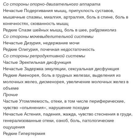
Со стороны опорно-двигательного аппарата
Нечастые Подергивания мышц, припухлость суставов,
мышечные спазмы, миалгия, артралгия, боль в спине, боль в
конечностях, скованность мышц
Редкие Спазм шейных мышц, боль в шее, рабдомиолиз
Со стороны мочевыделительной системы
Нечастые Дизурия, недержание мочи
Редкие Олигурия, почечная недостаточность
Со стороны репродуктивной системы
Частые Эректильная дисфункция
Нечастые Задержка эякуляции, сексуальная дисфункция
Редкие Аменорея, боль в грудных железах, выделения из
молочных желез, дисменорея, увеличение молочных желез в
объеме
Прочие
Частые Утомляемость, отеки, в том числе периферические,
чувство «опьянения», нарушение походки
Нечастые Астения, падения, жажда, чувство стеснения в груди,
генерализованные отеки, озноб, боль, патологические
ощущения
Редкие Гипертермия