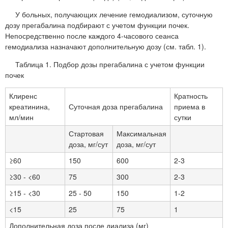
У больных, получающих лечение гемодиализом, суточную
дозу прегабалина подбирают с учетом функции почек.
Непосредственно после каждого 4-часового сеанса
гемодиализа назначают дополнительную дозу (см. табл. 1).
Таблица 1. Подбор дозы прегабалина с учетом функции
почек
Клиренс
Кратность
креатинина,
Суточная доза прегабалина
приема в
мл/мин
сутки
Стартовая
Максимальная
доза, мг/сут
доза, мг/сут
≥60
150
600
2-3
≥30 - <60
75
300
2-3
≥15 - <30
25 - 50
150
1-2
<15
25
75
1
Дополнительная доза после диализа (мг)