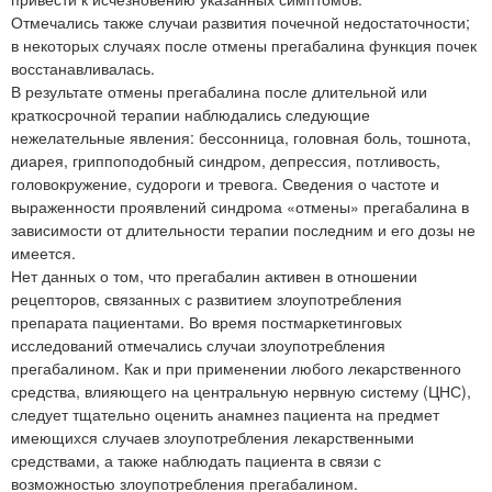
Отмечались также случаи развития почечной недостаточности;
в некоторых случаях после отмены прегабалина функция почек
восстанавливалась.
В результате отмены прегабалина после длительной или
краткосрочной терапии наблюдались следующие
нежелательные явления: бессонница, головная боль, тошнота,
диарея, гриппоподобный синдром, депрессия, потливость,
головокружение, судороги и тревога. Сведения о частоте и
выраженности проявлений синдрома «отмены» прегабалина в
зависимости от длительности терапии последним и его дозы не
имеется.
Нет данных о том, что прегабалин активен в отношении
рецепторов, связанных с развитием злоупотребления
препарата пациентами. Во время постмаркетинговых
исследований отмечались случаи злоупотребления
прегабалином. Как и при применении любого лекарственного
средства, влияющего на центральную нервную систему (ЦНС),
следует тщательно оценить анамнез пациента на предмет
имеющихся случаев злоупотребления лекарственными
средствами, а также наблюдать пациента в связи с
возможностью злоупотребления прегабалином.