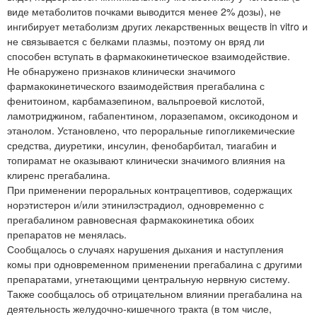
виде метаболитов почками выводится менее 2% дозы), не
ингибирует метаболизм других лекарственных веществ in vitro и
не связывается с белками плазмы, поэтому он вряд ли
способен вступать в фармакокинетическое взаимодействие.
Не обнаружено признаков клинически значимого
фармакокинетического взаимодействия прегабалина с
фенитоином, карбамазепином, вальпроевой кислотой,
ламотриджином, габапентином, лоразепамом, оксикодоном и
этанолом. Установлено, что пероральные гипогликемические
средства, диуретики, инсулин, фенобарбитал, тиагабин и
топирамат не оказывают клинически значимого влияния на
клиренс прегабалина.
При применении пероральных контрацептивов, содержащих
норэтистерон и/или этинилэстрадиол, одновременно с
прегабалином равновесная фармакокинетика обоих
препаратов не менялась.
Сообщалось о случаях нарушения дыхания и наступления
комы при одновременном применении прегабалина с другими
препаратами, угнетающими центральную нервную систему.
Также сообщалось об отрицательном влиянии прегабалина на
деятельность желудочно-кишечного тракта (в том числе,