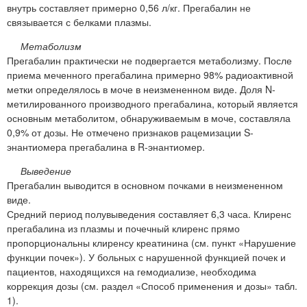
внутрь составляет примерно 0,56 л/кг. Прегабалин не
связывается с белками плазмы.
Метаболизм
Прегабалин практически не подвергается метаболизму. После
приема меченного прегабалина примерно 98% радиоактивной
метки определялось в моче в неизмененном виде. Доля N-
метилированного производного прегабалина, который является
основным метаболитом, обнаруживаемым в моче, составляла
0,9% от дозы. Не отмечено признаков рацемизации S-
энантиомера прегабалина в R-энантиомер.
Выведение
Прегабалин выводится в основном почками в неизмененном
виде.
Средний период полувыведения составляет 6,3 часа. Клиренс
прегабалина из плазмы и почечный клиренс прямо
пропорциональны клиренсу креатинина (см. пункт «Нарушение
функции почек»). У больных с нарушенной функцией почек и
пациентов, находящихся на гемодиализе, необходима
коррекция дозы (см. раздел «Способ применения и дозы» табл.
1).