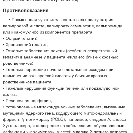
Противопоказания
• Повышенная чувствительность к вальпроату натрия,
вальпроевой кислоте, вальпроату семинатрия, вальпромиду
или к какому-либо из компонентов препарата;
• Острый гепатит;
• Хронический гепатит;
• Тяжелые заболевания печени (особенно лекарственный
гепатит) в анамнезе у пациента и/или его близких кровных
родственников;
• Тяжелые поражения печени с летальным исходом при
применении вальпроевой кислоты у близких кровных
родственников пациента;
• Тяжелые нарушения функции печени или поджелудочной
железы;
• Печеночная порфирия;
• Установленные митохондриальные заболевания, вызванные
мутациями ядерного гена, кодирующего митохондриальный
фермент γ-полимеразу (POLG), например, синдром Альперса-
Хуттенлохера, и подозрение на заболевания, обусловленные
дефектами γ-полимеразы, у детей младше 2-летнего возраста