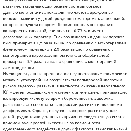
развития, затрагивающих разные системы органов.
Данные мета-анализа показали, что частота врожденных
пороков развития у детей, рожденных матерями с эпилепсией,
которые получали во время беременности монотерапию
вальпроевой кислотой, составляла 10,73 % и имеет
дозозависимый характер. Риск возникновения данных пороков
был: примерно в 1,5 раза выше, по сравнению с монотерапией
фенитоином; примерно в 2,3 раза выше, по сравнению с
монотерапией карбамазепином или фенобарбиталом;
примерно в 3,7 раза выше, по сравнению с монотерапией
ламотриджином.
Имеющиеся данные предполагают существование взаимосвязи
между внутриутробным воздействием вальпроевой кислоты и
риском задержки развития (в частности, снижения вербального
IQ) у детей, родившихся у матерей с эпилепсией, принимавших
вальпроевую кислоту во время беременности. Задержка
развития часто сочетается с пороками развития и явлениями
дисформизма. Однако, в случаях задержки развития у таких
детей трудно точно установить причинно-следственную связь с
приемом вальпроевой кислоты из-за возможности
одновременного воздействия других факторов, таких как низкий