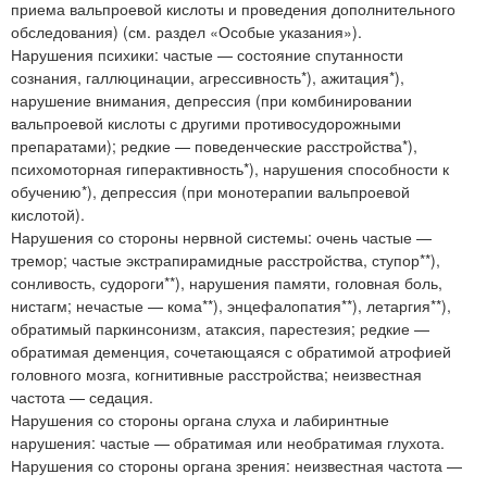
приема вальпроевой кислоты и проведения дополнительного
обследования) (см. раздел «Особые указания»).
Нарушения психики: частые — состояние спутанности
сознания, галлюцинации, агрессивность*), ажитация*),
нарушение внимания, депрессия (при комбинировании
вальпроевой кислоты с другими противосудорожными
препаратами); редкие — поведенческие расстройства*),
психомоторная гиперактивность*), нарушения способности к
обучению*), депрессия (при монотерапии вальпроевой
кислотой).
Нарушения со стороны нервной системы: очень частые —
тремор; частые экстрапирамидные расстройства, ступор**),
сонливость, судороги**), нарушения памяти, головная боль,
нистагм; нечастые — кома**), энцефалопатия**), летаргия**),
обратимый паркинсонизм, атаксия, парестезия; редкие —
обратимая деменция, сочетающаяся с обратимой атрофией
головного мозга, когнитивные расстройства; неизвестная
частота — седация.
Нарушения со стороны органа слуха и лабиринтные
нарушения: частые — обратимая или необратимая глухота.
Нарушения со стороны органа зрения: неизвестная частота —