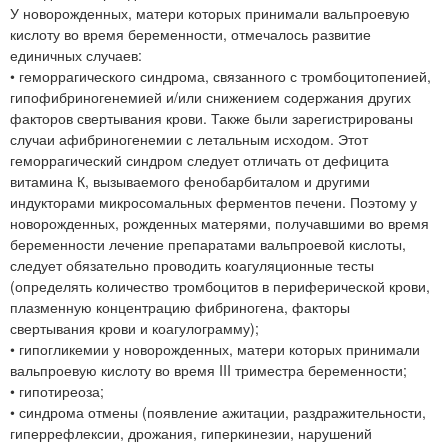
У новорожденных, матери которых принимали вальпроевую
кислоту во время беременности, отмечалось развитие
единичных случаев:
• геморрагического синдрома, связанного с тромбоцитопенией,
гипофибриногенемией и/или снижением содержания других
факторов свертывания крови. Также были зарегистрированы
случаи афибриногенемии с летальным исходом. Этот
геморрагический синдром следует отличать от дефицита
витамина К, вызываемого фенобарбиталом и другими
индукторами микросомальных ферментов печени. Поэтому у
новорожденных, рожденных матерями, получавшими во время
беременности лечение препаратами вальпроевой кислоты,
следует обязательно проводить коагуляционные тесты
(определять количество тромбоцитов в периферической крови,
плазменную концентрацию фибриногена, факторы
свертывания крови и коагулограмму);
• гипогликемии у новорожденных, матери которых принимали
вальпроевую кислоту во время III триместра беременности;
• гипотиреоза;
• синдрома отмены (появление ажитации, раздражительности,
гиперрефлексии, дрожания, гиперкинезии, нарушений