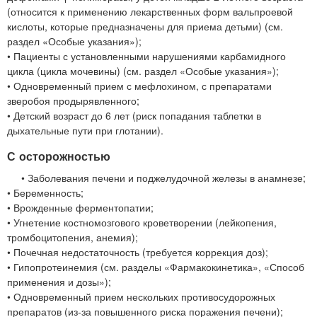
(относится к применению лекарственных форм вальпроевой
кислоты, которые предназначены для приема детьми) (см.
раздел «Особые указания»);
• Пациенты с установленными нарушениями карбамидного
цикла (цикла мочевины) (см. раздел «Особые указания»);
• Одновременный прием с мефлохином, с препаратами
зверобоя продырявленного;
• Детский возраст до 6 лет (риск попадания таблетки в
дыхательные пути при глотании).
С осторожностью
• Заболевания печени и поджелудочной железы в анамнезе;
• Беременность;
• Врожденные ферментопатии;
• Угнетение костномозгового кроветворении (лейкопения,
тромбоцитопения, анемия);
• Почечная недостаточность (требуется коррекция доз);
• Гипопротеинемия (см. разделы «Фармакокинетика», «Способ
применения и дозы»);
• Одновременный прием нескольких противосудорожных
препаратов (из-за повышенного риска поражения печени);