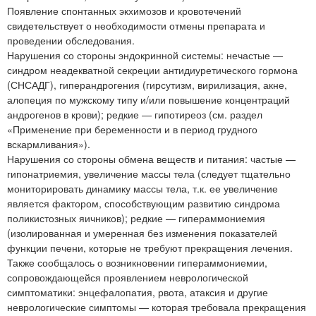
Появление спонтанных экхимозов и кровотечений
свидетельствует о необходимости отмены препарата и
проведении обследования.
Нарушения со стороны эндокринной системы: нечастые —
синдром неадекватной секреции антидиуретического гормона
(СНСАДГ), гиперандрогения (гирсутизм, вирилизация, акне,
алопеция по мужскому типу и/или повышение концентраций
андрогенов в крови); редкие — гипотиреоз (см. раздел
«Применение при беременности и в период грудного
вскармливания»).
Нарушения со стороны обмена веществ и питания: частые —
гипонатриемия, увеличение массы тела (следует тщательно
мониторировать динамику массы тела, т.к. ее увеличение
является фактором, способствующим развитию синдрома
поликистозных яичников); редкие — гипераммониемия
(изолированная и умеренная без изменения показателей
функции печени, которые не требуют прекращения лечения.
Также сообщалось о возникновении гипераммониемии,
сопровождающейся проявлением неврологической
симптоматики: энцефалопатия, рвота, атаксия и другие
неврологические симптомы — которая требовала прекращения