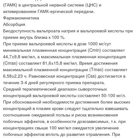
(ГАМК) в центральной нервной системе (ЦНС) и
активированием ГАМК-ергической передачи.
Фармакокинетика
Абсорбция
Биодоступность вальпроата натрия и вальпроевой кислоты при
приеме внутрь близка к 100 %.
При приеме вальпроевой кислоты в дозе 1000 мг/сут
минимальная плазменная концентрация (Cmin) составляет
44,7±9,8 мкг/мл, а максимальная плазменная концентрация
(Cmax) составляет 81,6±15,8 мкг/мл. Время достижения
максимальной плазменной концентрации (Tmax) составляет
6,58±2,23 ч. Равновесная концентрация (Css) достигается в
течение 3-4 дней регулярного приема препарата.
Средний терапевтический диапазон сывороточных
концентраций вальпроевой кислоты составляет 50-100 мг/л.
При обоснованной необходимости достижения более высоких
концентраций в плазме крови следует тщательно взвешивать
соотношение ожидаемой пользы и риска возникновения
побочных эффектов, в особенности дозозависимых, т.к. при
концентрациях свыше 100 мкг/мл ожидается увеличение
побочных эффектов вплоть до развития отравления. При