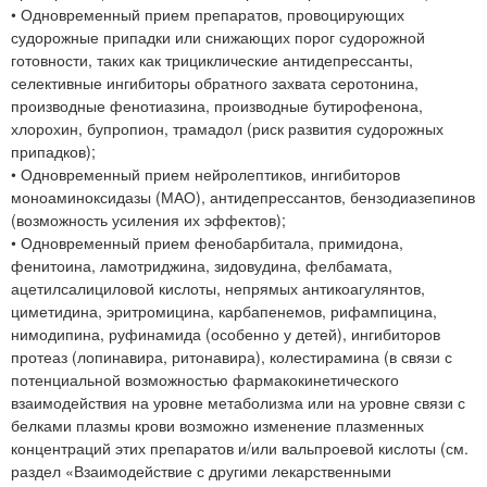
• Одновременный прием препаратов, провоцирующих
судорожные припадки или снижающих порог судорожной
готовности, таких как трициклические антидепрессанты,
селективные ингибиторы обратного захвата серотонина,
производные фенотиазина, производные бутирофенона,
хлорохин, бупропион, трамадол (риск развития судорожных
припадков);
• Одновременный прием нейролептиков, ингибиторов
моноаминоксидазы (МАО), антидепрессантов, бензодиазепинов
(возможность усиления их эффектов);
• Одновременный прием фенобарбитала, примидона,
фенитоина, ламотриджина, зидовудина, фелбамата,
ацетилсалициловой кислоты, непрямых антикоагулянтов,
циметидина, эритромицина, карбапенемов, рифампицина,
нимодипина, руфинамида (особенно у детей), ингибиторов
протеаз (лопинавира, ритонавира), колестирамина (в связи с
потенциальной возможностью фармакокинетического
взаимодействия на уровне метаболизма или на уровне связи с
белками плазмы крови возможно изменение плазменных
концентраций этих препаратов и/или вальпроевой кислоты (см.
раздел «Взаимодействие с другими лекарственными