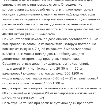
определяют по клиническому ответу. Определение
концентрации вальпроевой кислоты в плазме крови может
послужить дополнением к клиническому наблюдению, если
эпилепсия не поддается контролю или имеется подозрение на
развитие побочных эффектов. Диапазон терапевтической
концентрации вальпроевой кислоты в плазме крови составляет
40-100 мкг/мл (300-700 мкмоль/л).
При монотерапии начальная доза обычно составляет 5-10 мг
вальпроевой кислоты на кг массы тела, которую постепенно
повышают каждые 4-7 дней из расчета 5 мг вальпроевой
кислоты на кг массы тела до дозы, необходимой для
достижения контроля над приступами эпилепсии.
Средние суточные дозы (при длительном применении):
— для детей 6-14 лет (масса тела 20-30 кг) — 30 мг
вальпроевой кислоты на кг массы тела (600-1200 мг);
— для подростков (масса тела 40-60 кг) — 25 мг вальпроевой
кислоты на кг массы тела (1000-1500 мг);
— для взрослых и пациентов пожилого возраста (масса тела от
60 кг и выше) — в среднем 20 мг вальпроевой кислоты на кг
массы тела (1200-2100 мг).
Несмотря на то, что при расчете суточной дозы препарата