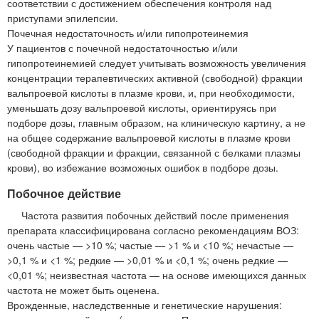
соответствии с достижением обеспечения контроля над
приступами эпилепсии.
Почечная недостаточность и/или гипопротеинемия
У пациентов с почечной недостаточностью и/или
гипопротеинемией следует учитывать возможность увеличения
концентрации терапевтических активной (свободной) фракции
вальпроевой кислоты в плазме крови, и, при необходимости,
уменьшать дозу вальпроевой кислоты, ориентируясь при
подборе дозы, главным образом, на клиническую картину, а не
на общее содержание вальпроевой кислоты в плазме крови
(свободной фракции и фракции, связанной с белками плазмы
крови), во избежание возможных ошибок в подборе дозы.
Побочное действие
Частота развития побочных действий после применения
препарата классифицирована согласно рекомендациям ВОЗ:
очень частые — >10 %; частые — >1 % и <10 %; нечастые —
>0,1 % и <1 %; редкие — >0,01 % и <0,1 %; очень редкие —
<0,01 %; неизвестная частота — на основе имеющихся данных
частота не может быть оценена.
Врожденные, наследственные и генетические нарушения: