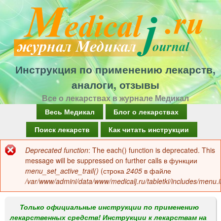
Перейти
к
основному
содержанию
Инструкция по применению лекарств,
аналоги, отзывы
Все о лекарствах в журнале Медикал
Г
Весь Медикал
Блог о лекарствах
л
Поиск лекарств
Как читать инструкции
а
Deprecated function
: The each() function is deprecated. This
Сообщение
в
message will be suppressed on further calls в функции
об
menu_set_active_trail()
(строка
2405
в файле
н
/var/www/admini/data/www/medicalj.ru/tabletki/includes/menu.i
ошибке
о
е
Только официальные инструкции по применению
лекарственных средств! Инструкции к лекарствам на