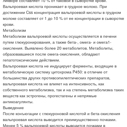
ликворе составляет 10 % от таковой в сыворотке крови.
Вальпроевая кислота проникает в грудное молоко. При
достижении Css концентрация вальпроевой кислоты в грудном
молоке составляет от 1 до 10 % от ее концентрации в сыворотке
крови.
Метаболизм
Метаболизм вальпроевой кислоты осуществляется в печени
путем глюкуронирования, а также бета-, омега- и омега1-
окисления. Выявлено более 20 метаболитов. Метаболиты,
образовавшиеся после омега-окисления, обладают
гепатотоксическим действием.
Вальпроевая кислота не индуцирует ферменты, входящие в
метаболическую систему цитохрома P450: в отличие от
большинства других противоэпилептических препаратов,
вальпроевая кислота не влияет на интенсивность, как
собственного метаболизма, так и на степень метаболизма таких
веществ как эстрогены, прогестагены и непрямые
антикоагулянты.
Выведение
После конъюгации с глюкуроновой кислотой и бета-окисления
вальпроевая кислота выводится преимущественно почками.
Менее 5 % вальпроевой кислоты выводится почками в