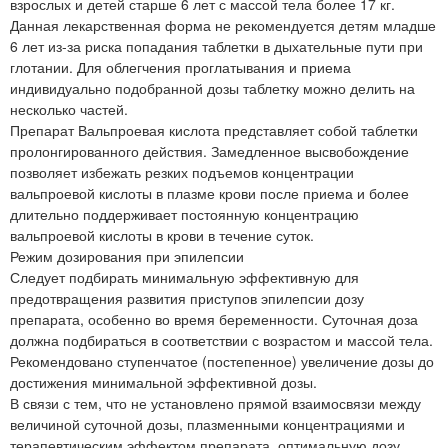
взрослых и детей старше 6 лет с массой тела более 17 кг.
Данная лекарственная форма не рекомендуется детям младше
6 лет из-за риска попадания таблетки в дыхательные пути при
глотании. Для облегчения проглатывания и приема
индивидуально подобранной дозы таблетку можно делить на
несколько частей.
Препарат Вальпроевая кислота представляет собой таблетки
пролонгированного действия. Замедленное высвобождение
позволяет избежать резких подъемов концентрации
вальпроевой кислоты в плазме крови после приема и более
длительно поддерживает постоянную концентрацию
вальпроевой кислоты в крови в течение суток.
Режим дозирования при эпилепсии
Следует подбирать минимальную эффективную для
предотвращения развития приступов эпилепсии дозу
препарата, особенно во время беременности. Суточная доза
должна подбираться в соответствии с возрастом и массой тела.
Рекомендовано ступенчатое (постепенное) увеличение дозы до
достижения минимальной эффективной дозы.
В связи с тем, что не установлено прямой взаимосвязи между
величиной суточной дозы, плазменными концентрациями и
терапевтическим эффектом препарата, оптимальную дозу