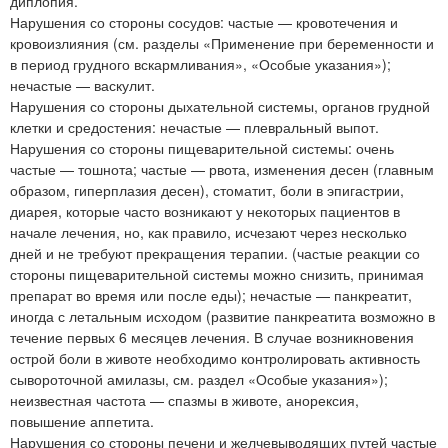
диплопия.
Нарушения со стороны сосудов: частые — кровотечения и
кровоизлияния (см. разделы «Применение при беременности и
в период грудного вскармливания», «Особые указания»);
нечастые — васкулит.
Нарушения со стороны дыхательной системы, органов грудной
клетки и средостения: нечастые — плевральный выпот.
Нарушения со стороны пищеварительной системы: очень
частые — тошнота; частые — рвота, изменения десен (главным
образом, гиперплазия десен), стоматит, боли в эпигастрии,
диарея, которые часто возникают у некоторых пациентов в
начале лечения, но, как правило, исчезают через несколько
дней и не требуют прекращения терапии. (частые реакции со
стороны пищеварительной системы можно снизить, принимая
препарат во время или после еды); нечастые — панкреатит,
иногда с летальным исходом (развитие панкреатита возможно в
течение первых 6 месяцев лечения. В случае возникновения
острой боли в животе необходимо контролировать активность
сывороточной амилазы, см. раздел «Особые указания»);
неизвестная частота — спазмы в животе, анорексия,
повышение аппетита.
Нарушения со стороны печени и желчевыводящих путей частые