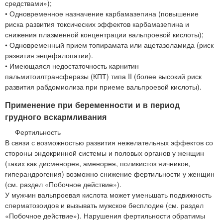
средствами»);
• Одновременное назначение карбамазепина (повышение
риска развития токсических эффектов карбамазепина и
снижения плазменной концентрации вальпроевой кислоты);
• Одновременный прием топирамата или ацетазоламида (риск
развития энцефалопатии).
• Имеющаяся недостаточность карнитин
пальмитоилтрансферазы (КПТ) типа II (более высокий риск
развития рабдомиолиза при приеме вальпроевой кислоты).
Применение при беременности и в период
грудного вскармливания
Фертильность
В связи с возможностью развития нежелательных эффектов со
стороны эндокринной системы и половых органов у женщин
(таких как дисменорея, аменорея, поликистоз яичников,
гиперандрогения) возможно снижение фертильности у женщин
(см. раздел «Побочное действие»).
У мужчин вальпроевая кислота может уменьшать подвижность
сперматозоидов и вызывать мужское бесплодие (см. раздел
«Побочное действие»). Нарушения фертильности обратимы