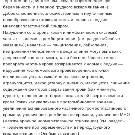
тератогенное действие (см. раздел «Применение при
беременности и в период грудного вскармливания»).
Доброкачественные, злокачественные и неуточненные
новообразования (включая кисты и полипы): редкие —
миелодиспластический синдром.
Нарушения со стороны крови и лимфатической системы:
частые — анемия, тромбоцитопения (см. раздел «Особые
указания»); нечастые — панцитопения, лейкопения,
нейтропения (лейкопения и панцитопения могут быть как с
депрессией костного мозга, так и без нее. После отмены
препарата картина крови возвращается к норме); редкие —
нарушения костномозгового кроветворения, включая
изолированную аплазию/гипоплазию эритроцитов,
агранулоцитоз, макроцитарную анемию, макроцитоз, снижение
содержания факторов свертывания крови (как минимум,
одного), отклонение от нормы показателей свертываемости
крови (таких как увеличение протромбинового времени,
увеличение активированного частичного тромбопластинового
времени, увеличение тромбинового времени, увеличение МНО
(международное нормализованное отношение) (см. разделы
«Применение при беременности и в период грудного
вскармливания», «Особые указания»).