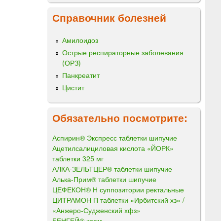
Справочник болезней
Амилоидоз
Острые респираторные заболевания
(ОРЗ)
Панкреатит
Цистит
Обязательно посмотрите:
Аспирин® Экспресс таблетки шипучие
Ацетилсалициловая кислота «ЙОРК»
таблетки 325 мг
АЛКА-ЗЕЛЬТЦЕР® таблетки шипучие
Алька-Прим® таблетки шипучие
ЦЕФЕКОН® Н суппозитории ректальные
ЦИТРАМОН П таблетки «Ирбитский хз» /
«Анжеро-Судженский хфз»
БЕНГЕЙ® крем