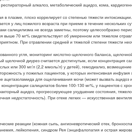
, респираторный алкалоз, метаболический ацидоз, кома, кардиоген
 в плазме, плохо коррелирует со степенью тяжести интоксикации.
ется у лиц пожилого возраста при приеме в течение нескольких су
знаки салицилизма не всегда заметны, поэтому целесообразно пери
ия выше 70 мг% свидетельствует об умеренном или тяжелом отрав
приятном. При отравлении средней и тяжелой степени тяжести не
ованного угля, мониторинг кислотно-щелочного баланса, щелочно
ый щелочной диурез считается достигнутым, если концентрация са
ослых или 300 мг/л (2,2 ммоль/л) у детей), гемодиализ, возмещение
торожность у пожилых пациентов, у которых интенсивная инфузия 
ие ацетазоламида для ощелачивания мочи (может вызвать ацидоз и
и концентрации салицилатов более 100-130 мг%, у пациентов с хро
ракторный ацидоз, прогрессирующее ухудшение состояния, тяжело
чная недостаточность). При отеке легких — искусственная вентиля
ические реакции (кожная сыпь, ангионевротический отек, бронхоспа
анемия, лейкопения, синдром Рея (энцефалопатия и острая жиров