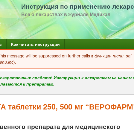
Перейти
Инструкция по применению лекарс
к
Все о лекарствах в журнале Медикал
основному
содержанию
в
Как читать инструкции
 This message will be suppressed on further calls в функции
menu_set_a
enu.inc
).
екарственных средств! Инструкции к лекарствам на нашем 
илагаются к препаратам.
таблетки 250, 500 мг “ВЕРОФАРМ
енного препарата для медицинского