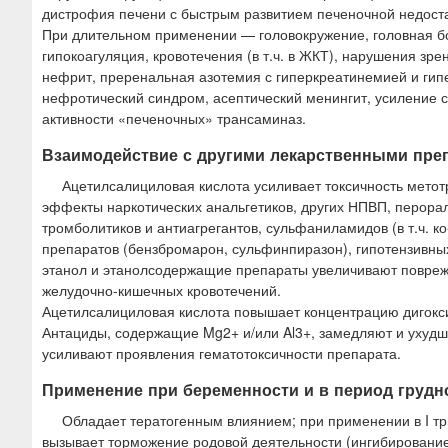
дистрофия печени с быстрым развитием печеночной недоста
При длительном применении — головокружение, головная бо
гипокоагуляция, кровотечения (в т.ч. в ЖКТ), нарушения зр
нефрит, преренальная азотемия с гиперкреатинемией и гип
нефротический синдром, асептический менингит, усиление 
активности «печеночных» трансаминаз.
Взаимодействие с другими лекарственными пре
Ацетилсалициловая кислота усиливает токсичность метот
эффекты наркотических анальгетиков, других НПВП, перорал
тромболитиков и антиагрегантов, сульфаниламидов (в т.ч. к
препаратов (бензбромарон, сульфинпиразон), гипотензивных
этанол и этанолсодержащие препараты увеличивают повреж
желудочно-кишечных кровотечений.
Ацетилсалициловая кислота повышает концентрацию дигоксин
Антациды, содержащие Mg2+ и/или Al3+, замедляют и ухуд
усиливают проявления гематотоксичности препарата.
Применение при беременности и в период грудн
Обладает тератогенным влиянием; при применении в I три
вызывает торможение родовой деятельности (ингибирование