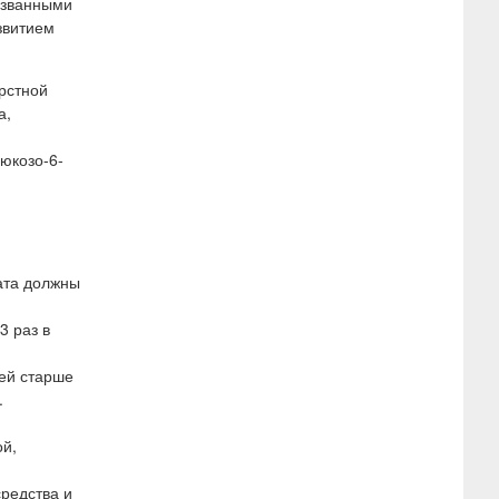
ызванными
звитием
рстной
а,
люкозо-6-
ата должны
3 раз в
тей старше
.
ой,
средства и