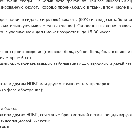
ой ткани, следы — в желчи, поте, фекалиях. При возникновении а
ированную кислоту, хорошо проникающую в ткани, в том числе в м
ез почки, в виде салициловой кислоты (60%) и в виде метаболито
ачительно увеличивается выведение). Скорость выведения зависит
, с увеличением дозы может возрастать до 15-30 часов.
ного происхождения (головная боль, зубная боль, боли в спине и
ей старше 6 лет.
екционно-воспалительных заболеваниях — у взрослых и детей ста
слоте и другим НПВП или другим компонентам препарата;
 (в фазе обострения);
 и более;
ов или других НПВП, сочетание бронхиальной астмы, рецидивирую
етилсалициловой кислоты;
вания.