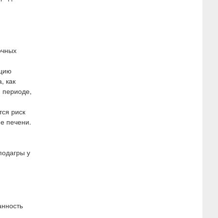
очных
ацию
, как
 периоде,
тся риск
е печени.
подагры у
анность