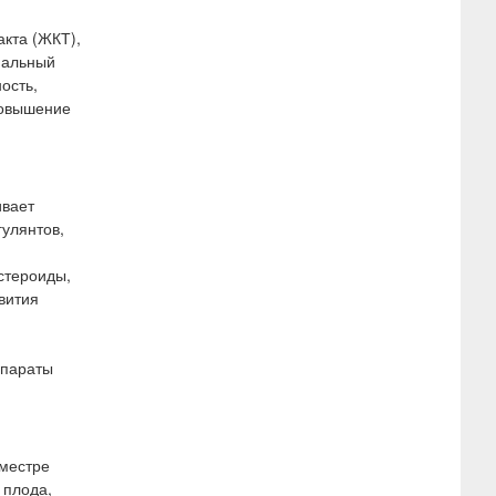
акта (ЖКТ),
циальный
ость,
повышение
ивает
гулянтов,
стероиды,
вития
епараты
иместре
 плода,