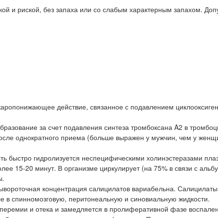
ой и риской, без запаха или со слабым характерным запахом. Доп
аропонижающее действие, связанное с подавлением циклооксигена
бразование за счет подавления синтеза тромбоксана A2 в тромбоц
осле однократного приема (больше выражен у мужчин, чем у женщ
сть быстро гидролизуется неспецифическими холинэстеразами пла
ее 15-20 минут. В организме циркулирует (на 75% в связи с альб
ы.
ывороточная концентрация салицилатов вариабельна. Салицилаты
сле в спинномозговую, перитонеальную и синовиальную жидкости.
иперемии и отека и замедляется в пролиферативной фазе воспален