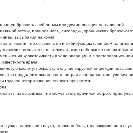
 приступ бронхиальной астмы или другие реакции повышенной
иальной астмы, полипов носа, лихорадки, хронических бронхо-лег
риниты, высыпания на коже).
ровоточивости, что связано с ее ингибирующим влиянием на агрег
ургических вмешательств, включая такие небольшие вмешательства
уменьшения кровоточивости в ходе операции и в постоперационном
 известность врача.
циловую кислоту, поскольку в случае вирусной инфекции повышае
ляются продолжительная рвота, острая энцефалопатия, увеличени
и грудное вскармливание следует прекратить.
ола.
слоты из организма, что может стать причиной острого приступа 
м в ушах, нарушение слуха, головная боль, головокружение и спут
рата.