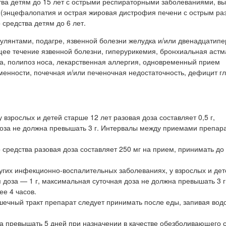
тва детям до 15 лет с острыми респираторными заболеваниями, в
 (энцефалопатия и острая жировая дистрофия печени с острым ра
средства детям до 6 лет.
улянтами, подагре, язвенной болезни желудка и/или двенадцатипе
щее течение язвенной болезни, гиперурикемия, бронхиальная астм
ка, полипоз носа, лекарственная аллергия, одновременный прием
еменности, почечная и/или печеночная недостаточность, дефицит г
взрослых и детей старше 12 лет разовая доза составляет 0,5 г,
доза не должна превышать 3 г. Интервалы между приемами препар
 средства разовая доза составляет 250 мг на прием, принимать до 
угих инфекционно-воспалительных заболеваниях, у взрослых и де
я доза — 1 г, максимальная суточная доза не должна превышать 3 г
е 4 часов.
чный тракт препарат следует принимать после еды, запивая вод
на превышать 5 дней при назначении в качестве обезболивающего 