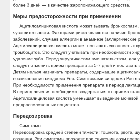
более 3 дней — в качестве жаропонижающего средства.
Меры предосторожности при применении
Ацетилсалициловая кислота может вызвать бронхоспазм,
чувствительности. Факторами риска являются наличие бронх
заболеваний, случаев аллергии в анамнезе (аллергические 
Ацетилсалициловая кислота может повышать склонность к к
тромбоцитов. Это следует учитывать при необходимости хир
удаление зуба. Перед хирургическим вмешательством, для 
следует отменить прием препарата за 5-7 дней и поставить в
Детям нельзя назначать препараты, содержащие ацетилсали
возникновения синдрома Рея. Симптомами синдрома Рея яв
При необходимости применения препарата в период лактаци
В период лечения необходимо воздержаться от приема этан
Ацетилсалициловая кислота уменьшает выведение мочевой ки
предрасположенных пациентов.
Передозировка
Симптомы
Передозировка средней степени тяжести: тошнота, рвота, шу
сознания. Эти симптомы проходят при снижении дозы препа