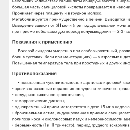
небольших количествах салицилаты обнаруживаются в нервн
большая часть салициловой кислоты превращается в неиониз
Проникает через плаценту и в грудное молоко.
Метаболизируется преимущественно в печени. Выводится чер
Выведение зависит от pH мочи (при подщелачивании мочи зн
при приеме небольших доз период полувыведения — 2-3 часа
Показания к применению
Болевой синдром умеренно или слабовыраженный, различ
боли в суставах, боли при менструациях) — у взрослых и дет
Повышенная температура тела при простудных и других инф
Противопоказания
• повышенная чувствительность к ацетилсалициловой ки
• эрозивно-язвенные поражения желудочно-кишечного тракта
• желудочно-кишечное кровотечение;
• геморрагические диатезы;
• одновременный прием метотрексата в дозе 15 мг в неделю
• бронхиальная астма, индуцированная приемом салицилат
полипоза носа и околоносовых пазух и непереносимости ац
• беременность (I и III триместр), период грудного вскармли