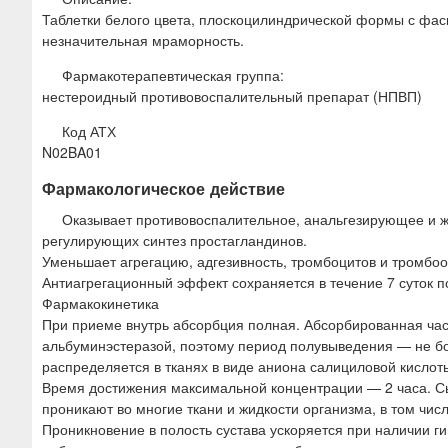
Таблетки белого цвета, плоскоцилиндрической формы с фаск
незначительная мраморность.
Фармакотерапевтическая группа:
нестероидный противовоспалительный препарат (НПВП)
Код АТХ
N02BA01
Фармакологическое действие
Оказывает противовоспалительное, анальгезирующее и ж
регулирующих синтез простагландинов.
Уменьшает агрегацию, адгезивность, тромбоцитов и тромбоо
Антиагрегационный эффект сохраняется в течение 7 суток п
Фармакокинетика
При приеме внутрь абсорбция полная. Абсорбированная ча
альбуминэстеразой, поэтому период полувыведения — не бол
распределяется в тканях в виде аниона салициловой кислот
Время достижения максимальной концентрации — 2 часа. С
проникают во многие ткани и жидкости организма, в том чи
Проникновение в полость сустава ускоряется при наличии г