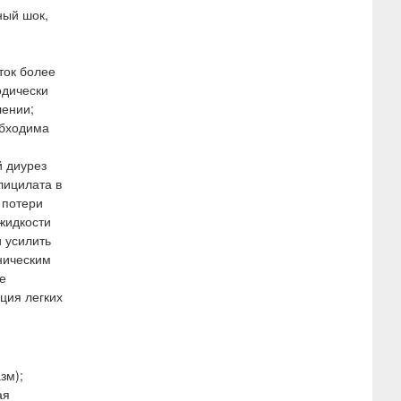
ный шок,
ток более
одически
лении;
обходима
й диурез
лицилата в
 потери
жидкости
 усилить
ническим
е
ция легких
зм);
ая