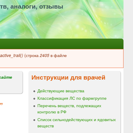
тв, аналоги, отзывы
ctive_trail()
(строка
2405
в файле
Инструкции для врачей
сайте
Действующие вещества
Классификация ЛС по фармгруппе
”
Перечень веществ, подлежащих
контролю в РФ
Список сильнодействующих и ядовитых
веществ