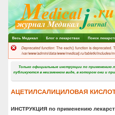
Г
Весь Медикал
Блог о лекарствах
Поиск лекарст
л
Deprecated function
: The each() function is deprecated.
Сообщение
а
/var/www/admini/data/www/medicalj.ru/tabletki/includes/m
об
в
ошибке
Только официальные инструкции по применению л
н
публикуются в неизменном виде, в котором они и пр
о
е
АЦЕТИЛСАЛИЦИЛОВАЯ КИСЛОТА 
м
е
ИНСТРУКЦИЯ по применению лекарств
н