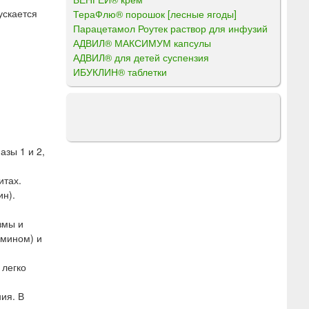
ускается
ТераФлю® порошок [лесные ягоды]
Парацетамол Роутек раствор для инфузий
АДВИЛ® МАКСИМУМ капсулы
АДВИЛ® для детей суспензия
ИБУКЛИН® таблетки
зы 1 и 2,
итах.
ин).
змы и
умином) и
 легко
ия. В