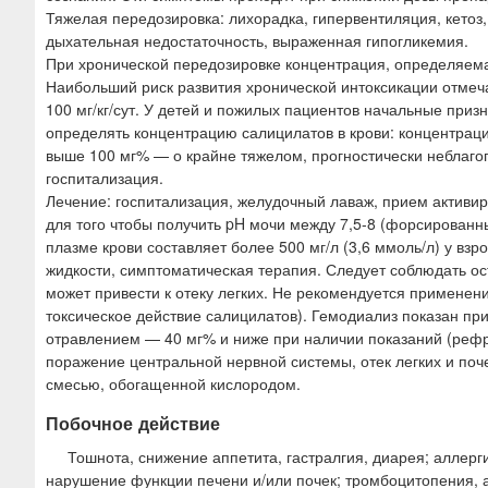
Тяжелая передозировка: лихорадка, гипервентиляция, кетоз
дыхательная недостаточность, выраженная гипогликемия.
При хронической передозировке концентрация, определяемая
Наибольший риск развития хронической интоксикации отмеча
100 мг/кг/сут. У детей и пожилых пациентов начальные при
определять концентрацию салицилатов в крови: концентрац
выше 100 мг% — о крайне тяжелом, прогностически неблаго
госпитализация.
Лечение: госпитализация, желудочный лаваж, прием активир
для того чтобы получить pH мочи между 7,5-8 (форсированн
плазме крови составляет более 500 мг/л (3,6 ммоль/л) у взр
жидкости, симптоматическая терапия. Следует соблюдать ос
может привести к отеку легких. Не рекомендуется применен
токсическое действие салицилатов). Гемодиализ показан пр
отравлением — 40 мг% и ниже при наличии показаний (реф
поражение центральной нервной системы, отек легких и поче
смесью, обогащенной кислородом.
Побочное действие
Тошнота, снижение аппетита, гастралгия, диарея; аллерг
нарушение функции печени и/или почек; тромбоцитопения, 