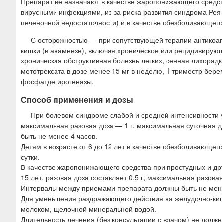
Препарат не назначают в качестве жаропонижающего средс
вирусными инфекциями, из-за риска развития синдрома Рея
печеночной недостаточности) и в качестве обезболивающего 
С осторожностью — при сопутствующей терапии антикоаг
кишки (в анамнезе), включая хроническое или рецидивирую
хроническая обструктивная болезнь легких, сенная лихорад
метотрексата в дозе менее 15 мг в неделю, II триместр бер
фосфатдегирогеназы.
Способ применения и дозы
При болевом синдроме слабой и средней интенсивности у 
максимальная разовая доза — 1 г, максимальная суточная 
быть не менее 4 часов.
Детям в возрасте от 6 до 12 лет в качестве обезболивающего
сутки.
В качестве жаропонижающего средства при простудных и др
15 лет, разовая доза составляет 0,5 г, максимальная разова
Интервалы между приемами препарата должны быть не мене
Для уменьшения раздражающего действия на желудочно-кише
молоком, щелочной минеральной водой.
Длительность лечения (без консультации с врачом) не долж