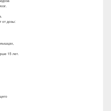
цидоза
озг.
в.
 от дозы:
 мышцах,
рше 15 лет.
щего