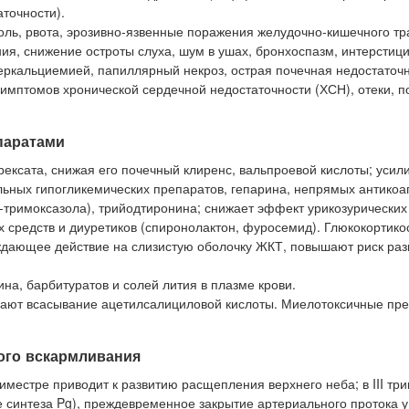
точности).
ль, рвота, эрозивно-язвенные поражения желудочно-кишечного тр
ения, снижение остроты слуха, шум в ушах, бронхоспазм, интерсти
еркальциемией, папиллярный некроз, острая почечная недостаточн
симптомов хронической сердечной недостаточности (ХСН), отеки, 
паратами
рексата, снижая его почечный клиренс, вальпроевой кислоты; усил
ьных гипогликемических препаратов, гепарина, непрямых антикоа
о-тримоксазола), трийодтиронина; снижает эффект урикозурических
 средств и диуретиков (спиронолактон, фуросемид). Глюкокортико
дающее действие на слизистую оболочку ЖКТ, повышают риск раз
а, барбитуратов и солей лития в плазме крови.
шают всасывание ацетилсалициловой кислоты. Миелотоксичные пр
ого вскармливания
местре приводит к развитию расщепления верхнего неба; в III тр
 синтеза Pg), преждевременное закрытие артериального протока у