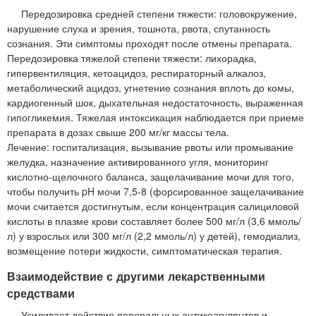
Передозировка средней степени тяжести: головокружение,
нарушение слуха и зрения, тошнота, рвота, спутанность
сознания. Эти симптомы проходят после отмены препарата.
Передозировка тяжелой степени тяжести: лихорадка,
гипервентиляция, кетоацидоз, респираторный алкалоз,
метаболический ацидоз, угнетение сознания вплоть до комы,
кардиогенный шок, дыхательная недостаточность, выраженная
гипогликемия. Тяжелая интоксикация наблюдается при приеме
препарата в дозах свыше 200 мг/кг массы тела.
Лечение: госпитализация, вызывание рвоты или промывание
желудка, назначение активированного угля, мониторинг
кислотно-щелочного баланса, защелачивание мочи для того,
чтобы получить pH мочи 7,5-8 (форсированное защелачивание
мочи считается достигнутым, если концентрация салициловой
кислоты в плазме крови составляет более 500 мг/л (3,6 ммоль/
л) у взрослых или 300 мг/л (2,2 ммоль/л) у детей), гемодиализ,
возмещение потери жидкости, симптоматическая терапия.
Взаимодействие с другими лекарственными
средствами
Усиливает действие пероральных антикоагулянтов и