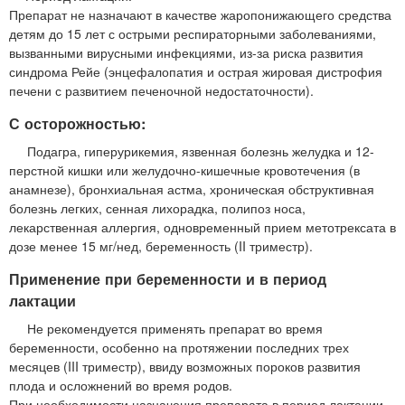
Препарат не назначают в качестве жаропонижающего средства
детям до 15 лет с острыми респираторными заболеваниями,
вызванными вирусными инфекциями, из-за риска развития
синдрома Рейе (энцефалопатия и острая жировая дистрофия
печени с развитием печеночной недостаточности).
С осторожностью:
Подагра, гиперурикемия, язвенная болезнь желудка и 12-
перстной кишки или желудочно-кишечные кровотечения (в
анамнезе), бронхиальная астма, хроническая обструктивная
болезнь легких, сенная лихорадка, полипоз носа,
лекарственная аллергия, одновременный прием метотрексата в
дозе менее 15 мг/нед, беременность (II триместр).
Применение при беременности и в период
лактации
Не рекомендуется применять препарат во время
беременности, особенно на протяжении последних трех
месяцев (III триместр), ввиду возможных пороков развития
плода и осложнений во время родов.
При необходимости назначения препарата в период лактации