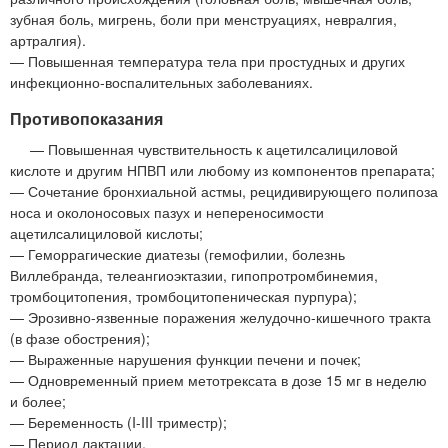
зубная боль, мигрень, боли при менструациях, невралгия,
артралгия).
— Повышенная температура тела при простудных и других
инфекционно-воспалительных заболеваниях.
Противопоказания
— Повышенная чувствительность к ацетилсалициловой
кислоте и другим НПВП или любому из компонентов препарата;
— Сочетание бронхиальной астмы, рецидивирующего полипоза
носа и околоносовых пазух и непереносимости
ацетилсалициловой кислоты;
— Геморрагические диатезы (гемофилии, болезнь
Виллебранда, телеангиоэктазии, гипопротромбинемия,
тромбоцитопения, тромбоцитопеническая пурпура);
— Эрозивно-язвенные поражения желудочно-кишечного тракта
(в фазе обострения);
— Выраженные нарушения функции печени и почек;
— Одновременный прием метотрексата в дозе 15 мг в неделю
и более;
— Беременность (I-III триместр);
— Период лактации.