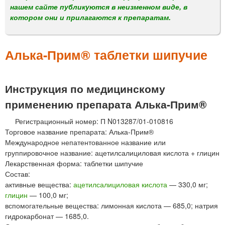
м
нашем сайте публикуются в неизменном виде, в
е
котором они и прилагаются к препаратам.
н
ю
Алька-Прим® таблетки шипучие
Инструкция по медицинскому
применению препарата Алька-Прим®
Регистрационный номер: П N013287/01-010816
Торговое название препарата: Алька-Прим®
Международное непатентованное название или
группировочное название: ацетилсалициловая кислота + глицин
Лекарственная форма: таблетки шипучие
Состав:
активные вещества:
ацетилсалициловая кислота
— 330,0 мг;
глицин
— 100,0 мг;
вспомогательные вещества: лимонная кислота — 685,0; натрия
гидрокарбонат — 1685,0.