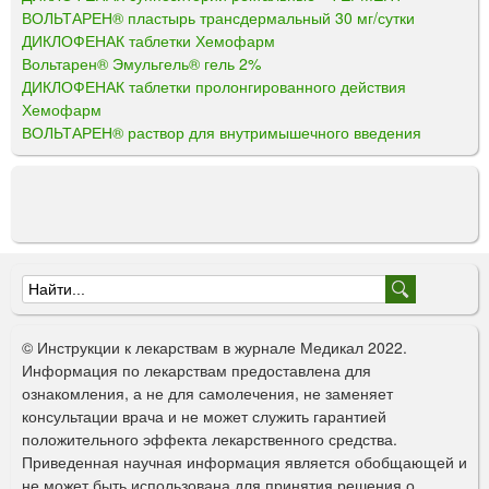
ВОЛЬТАРЕН® пластырь трансдермальный 30 мг/сутки
ДИКЛОФЕНАК таблетки Хемофарм
Вольтарен® Эмульгель® гель 2%
ДИКЛОФЕНАК таблетки пролонгированного действия
Хемофарм
ВОЛЬТАРЕН® раствор для внутримышечного введения
Ф
о
© Инструкции к лекарствам в журнале Медикал 2022.
р
Информация по лекарствам предоставлена для
ознакомления, а не для самолечения, не заменяет
м
консультации врача и не может служить гарантией
а
положительного эффекта лекарственного средства.
Приведенная научная информация является обобщающей и
п
не может быть использована для принятия решения о