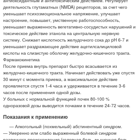
антиоксидантным и антитоксическим действием. Регулирует
деятельность глутаматных (NMDA) рецепторов, за счет чего
уменьшает психоэмоциональное напряжение, улучшает
настроение, повышает, умственную работоспособность,
уменьшает выраженность вегетативно-сосудистых нарушений и
токсическое действие этанола на центральную нервную
систему. Снижает кислотность желудочного сока до pH 6-7 и
уменьшает раздражающее действие ацетилсалициловой
кислоты на слизистую оболочку желудочно-кишечного тракта.
Фармакокинетика
После приема внутрь препарат быстро всасывается из
желудочно-кишечного тракта. Начинает действовать уже спустя
30 минут с момента приема, а максимальное действие
проявляется спустя 1-4 часа и удерживается в течение 3-6
часов после применения одной дозы.
У больных с нормальной функцией почек 80-100 %
одноразовой дозы выводится почками в течение 24-72 часов.
Показания к применению
— Алкогольный (похмельный) абстинентный синдром.
— Умеренно или слабо выраженный болевой синдром
различного происхождения (головная боль, мышечная боль,