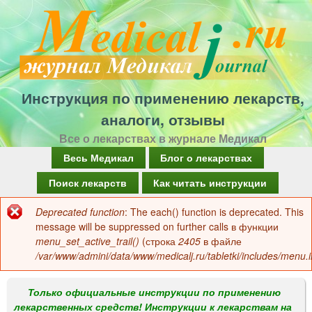
Перейти
к
основному
содержанию
Инструкция по применению лекарств,
аналоги, отзывы
Все о лекарствах в журнале Медикал
Г
Весь Медикал
Блог о лекарствах
л
Поиск лекарств
Как читать инструкции
а
Deprecated function
: The each() function is deprecated. This
Сообщение
в
message will be suppressed on further calls в функции
об
menu_set_active_trail()
(строка
2405
в файле
н
/var/www/admini/data/www/medicalj.ru/tabletki/includes/menu.i
ошибке
о
е
Только официальные инструкции по применению
лекарственных средств! Инструкции к лекарствам на