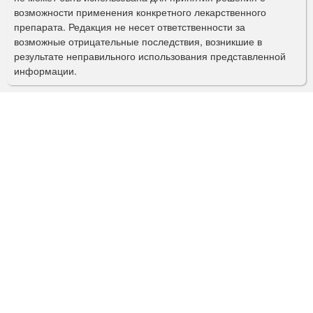
о
возможности применения конкретного лекарственного
препарата. Редакция не несет ответственности за
и
возможные отрицательные последствия, возникшие в
с
результате неправильного использования представленной
информации.
к
а