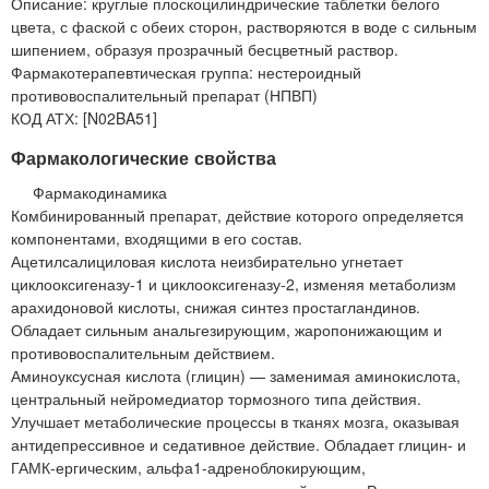
Описание: круглые плоскоцилиндрические таблетки белого
цвета, с фаской с обеих сторон, растворяются в воде с сильным
шипением, образуя прозрачный бесцветный раствор.
Фармакотерапевтическая группа: нестероидный
противовоспалительный препарат (НПВП)
КОД АТХ: [N02BA51]
Фармакологические свойства
Фармакодинамика
Комбинированный препарат, действие которого определяется
компонентами, входящими в его состав.
Ацетилсалициловая кислота неизбирательно угнетает
циклооксигеназу-1 и циклооксигеназу-2, изменяя метаболизм
арахидоновой кислоты, снижая синтез простагландинов.
Обладает сильным анальгезирующим, жаропонижающим и
противовоспалительным действием.
Аминоуксусная кислота (глицин) — заменимая аминокислота,
центральный нейромедиатор тормозного типа действия.
Улучшает метаболические процессы в тканях мозга, оказывая
антидепрессивное и седативное действие. Обладает глицин- и
ГАМК-ергическим, альфа1-адреноблокирующим,