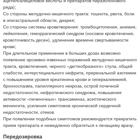
ацетилсалициловой кислоты и препаратов пиразолонового
ряда);
Со стороны желудочно-кишечного тракта: тошнота, рвота, боли
в эпигастральной области, диарея;
Со стороны системы кроветворения: тромбоцитопения, анемия,
лейкопения, геморрагический синдром (носовое кровотечение,
кровоточивость десен), удлинение времени свертываемости
крови;
При длительном применении в больших дозах возможно
появление эрозивно-язвенных поражений желудочно-кишечного
тракта, кровотечения, черного «дегтеобразного» стула, общей
слабости, интерстициального нефрита, преренальной азотемии
с повышением уровня креатинина крови и гиперкалиемией,
бронхоспазма, папиллярного некроза, острой почечной
недостаточности, нефротического синдрома, повышения
активности «печеночных» трансаминаз, асептического
менингита, усиления симптомов хронической сердечной
недостаточности, отеков.
При появлении подобных симптомов рекомендуется прекратить
прием препарата и немедленно обратиться к лечащему врачу.
Передозировка