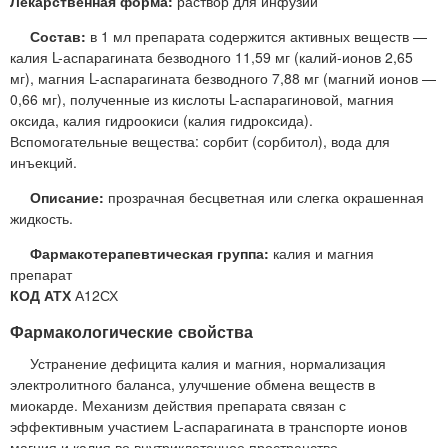
Лекарственная форма:
раствор для инфузий
Состав:
в 1 мл препарата содержится активных веществ —
калия L-аспарагината безводного 11,59 мг (калий-ионов 2,65
мг), магния L-аспарагината безводного 7,88 мг (магний ионов —
0,66 мг), полученные из кислоты L-аспарагиновой, магния
оксида, калия гидроокиси (калия гидроксида).
Вспомогательные вещества: сорбит (сорбитол), вода для
инъекций.
Описание:
прозрачная бесцветная или слегка окрашенная
жидкость.
Фармакотерапевтическая группа:
калия и магния
препарат
КОД АТХ
А12СХ
Фармакологические свойства
Устранение дефицита калия и магния, нормализация
электролитного баланса, улучшение обмена веществ в
миокарде. Механизм действия препарата связан с
эффективным участием L-аспарагината в транспорте ионов
магния и калия во внутриклеточное пространство.