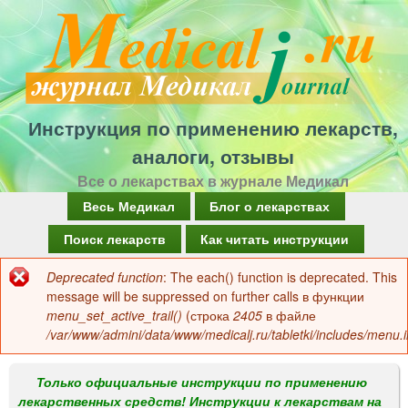
Перейти
к
основному
содержанию
Инструкция по применению лекарств,
аналоги, отзывы
Все о лекарствах в журнале Медикал
Г
Весь Медикал
Блог о лекарствах
л
Поиск лекарств
Как читать инструкции
а
Deprecated function
: The each() function is deprecated. This
Сообщение
в
message will be suppressed on further calls в функции
об
menu_set_active_trail()
(строка
2405
в файле
н
/var/www/admini/data/www/medicalj.ru/tabletki/includes/menu.i
ошибке
о
е
Только официальные инструкции по применению
лекарственных средств! Инструкции к лекарствам на