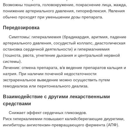
Возможны тошнота, головокружение, покраснение лица, жажда,
понижение артериального давления, гипорефлексия. Явления
обычно проходят при уменьшении дозы препарата.
Передозировка
Симптомы: гиперкалиемия (брадикардия, аритмия, падение
артериального давления, сосудистый коллапс, диастолическая
остановка сердечной деятельности) и гипермагниемия
(тошнота, рвота, угнетение дыхания и центральной нервной
системы).
Лечение: отмена препарата, в/в ведение препаратов кальция и
натрия. При наличии почечной недостаточности
экстраренальное выведение можно осуществить путем
гемодиализа или перитонеального диализа.
Взаимодействие с другими лекарственными
средствами
Снижает эффект сердечных гликозидов.
Риск гиперкалиемии повышают калийсберегающие диуретики,
ингибиторы ангиотензин-превращающего фермента (АПФ).