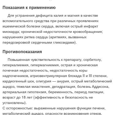
Показания к применению
Для устранения дефицита калия и магния в качестве
вспомогательного средства при различных проявлениях
ишемической болезни сердца, включая острый инфаркт
миокарда; хронической недостаточности кровообращения;
нарушениях ритма сердца (аритмиях, вызванных
передозировкой сердечными гликозидами).
Противопоказания
Повышенная чувствительность к препарату, сорбитолу,
гиперкалиемия, гипермагниемия, острая и хроническая
почечная недостаточность, недостаточность коры
надпочечников, атриовентрикулярная блокада II и III степени,
кардиогенный шок, олигурия — анурия, острый метаболический
ацидоз, тяжелая миастения, дегидратация, болезнь Аддисона,
артериальная гипотензия, беременность, период лактации,
возраст до 18 лет (эффективность и безопасность не
установлены).
С осторожностью: выраженные нарушения функции печени,
метаболический ацидоз, опасности возникновения отеков,