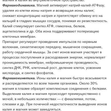
Фармакодинамика.
Магний активирует натрий-калий-АТФазу,
удаляя из клетки ионы натрия и возвращая ионы калия;
снижает концентрацию натрия и препятствует обмену его на
кальций в гладких мышцах сосудов, понижая их резистентность.
Калий стимулирует синтез АТФ, гликогена, белков,
ацетилхолина и др. Оба иона поддерживают поляризацию
клеточных мембран.
Препарат регулирует проведение импульсов по нервным
волокнам, синаптическую передачу, мышечное сокращение,
работу сердечной мышцы. За счет ионов магния участвует в
процессах поступления и расходования энергии, нормализует
проницаемость мембран, нейромышечную проводимость,
синтез ДНК, РНК, клеточный рост, деление клеток, усвоение
кислорода, и синтез фосфатов.
Фармакокинетика.
Ионы калия и магния быстро всасываются
и распределяются по всем тканям организма. Около 30%
магния в плазме образует комплексные соединения с белками.
Выделение калия и магния происходит преимущественно с
мочой, в небольших количествах — с фекалиями, потом,
слезами и др. При почечной недостаточности выведение ионов
калия и магния может замедляться.