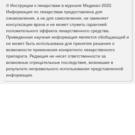
о
© Инструкции к лекарствам в журнале Медикал 2022.
р
Информация по лекарствам предоставлена для
ознакомления, а не для самолечения, не заменяет
м
консультации врача и не может служить гарантией
а
положительного эффекта лекарственного средства.
Приведенная научная информация является обобщающей и
п
не может быть использована для принятия решения о
о
возможности применения конкретного лекарственного
препарата. Редакция не несет ответственности за
и
возможные отрицательные последствия, возникшие в
с
результате неправильного использования представленной
информации.
к
а