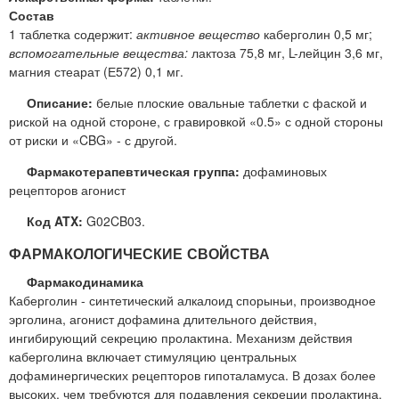
Состав
1 таблетка содержит:
активное вещество
каберголин 0,5 мг;
вспомогательные вещества:
лактоза 75,8 мг, L-лейцин 3,6 мг,
магния стеарат (Е572) 0,1 мг.
Описание:
белые плоские овальные таблетки с фаской и
риской на одной стороне, с гравировкой «0.5» с одной стороны
от риски и «CBG» - с другой.
Фармакотерапевтическая группа:
дофаминовых
рецепторов агонист
Код ATX:
G02CB03.
ФАРМАКОЛОГИЧЕСКИЕ СВОЙСТВА
Фармакодинамика
Каберголин - синтетический алкалоид спорыньи, производное
эрголина, агонист дофамина длительного действия,
ингибирующий секрецию пролактина. Механизм действия
каберголина включает стимуляцию центральных
дофаминергических рецепторов гипоталамуса. В дозах более
высоких, чем требуются для подавления секреции пролактина,