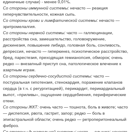
единичные случаи) - менее 0,01%.
Со стороны иммунной системы:
нечасто — реакция
гиперчувствительности, кожная сыпь.
Со стороны крови и лимфатической системы:
нечасто —
эритромелалгия.
Со стороны нервной системы:
часто — галлюцинации,
расстройства сна, замешательство, головокружение,
дискинезия, повышение либидо, головная боль, сонливость,
депрессия, нечасто — гиперкинез, психотическое расстройство,
бред, парестезия, преходящая гемианопсия, обморок; очень
редко — внезапный приступ сна, патологическое влечение к
азартным играм.
Со стороны сердечно-сосудистой системы:
часто —
постуральная гипотензия, стенокардия, поражение клапанов
сердца (в т.ч. с регургитацией), перикардит, перикардиальный
выпот, «приливы», ощущение сердцебиения, периферические
отеки.
Со стороны ЖКТ:
очень часто — тошнота, боль в животе; часто
— диспепсия, рвота, гастрит, запор; редко — боль в
эпигастральной области; очень редко — ретроперитонеальный
фиброз.
Со стороны дыхательной системы:
часто — одышка; нечасто