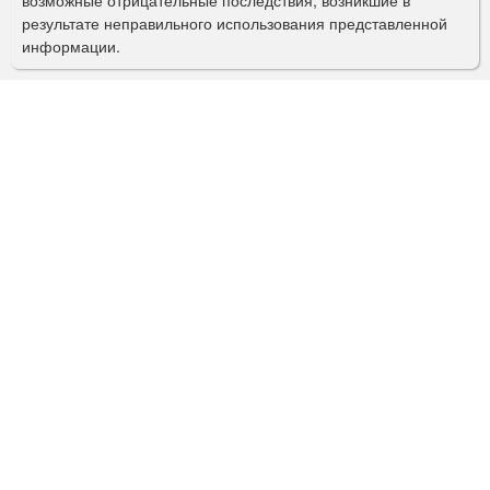
с
результате неправильного использования представленной
информации.
к
а