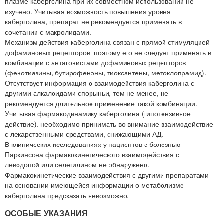
плазме каберголина при их совместном использовании не
изучено. Учитывая возможность повышения уровня
каберголина, препарат не рекомендуется применять в
сочетании с макролидами.
Механизм действия каберголина связан с прямой стимуляцией
дофаминовых рецепторов, поэтому его не следует применять в
комбинации с антагонистами дофаминовых рецепторов
(фенотиазины, бутирофеноны, тиоксантены, метоклопрамид).
Отсутствует информация о взаимодействия каберголина с
другими алкалоидами спорыньи, тем не менее, не
рекомендуется длительное применение такой комбинации.
Учитывая фармакодинамику каберголина (гипотензивное
действие), необходимо принимать во внимание взаимодействие
с лекарственными средствами, снижающими АД.
В клинических исследованиях у пациентов с болезнью
Паркинсона фармакокинетического взаимодействия с
леводопой или селегилином не обнаружено.
Фармакокинетические взаимодействия с другими препаратами
на основании имеющейся информации о метаболизме
каберголина предсказать невозможно.
ОСОБЫЕ УКАЗАНИЯ