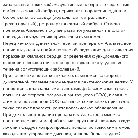
заболеваний, таких как: экссудативный плеврит, плевральный
фиброз, легочный фиброз, перикардит, поражение одного и
более клапанов сердца (аортальный, митральный,
трехстворчатый), ретроперитонеальный фиброз. Отмена
препарата Агалатес в случае развития указанной патологии
приводила к улучшению признаков и симптомов.
Перед началом длительной терапии препаратом Агалатес все
пациенты должны пройти полное обследование для выявления
поражения клапанов сердца, определения функционального
состояния легких и почек для предотвращения ухудшения
течения сопутствующих заболеваний.
При появлении новых клинических симптомов со стороны
дыхательной системы рекомендуется рентгеноскопия легких. У
пациентов с плевральными выпотами/фиброзом отмечалось
повышение скорости оседания эритроцитов (СОЭ), в связи с
этим при повышенной СОЭ без явных клинических признаков
также следует провести рентгенологическое обследование.
При длительной терапии препаратом Агалатес возможно
постепенное развитие фиброзных нарушений, поэтому в ходе
лечения следует контролировать появление таких симптомов,
как одышка, укорочение дыхания, кашель, боль в грудной