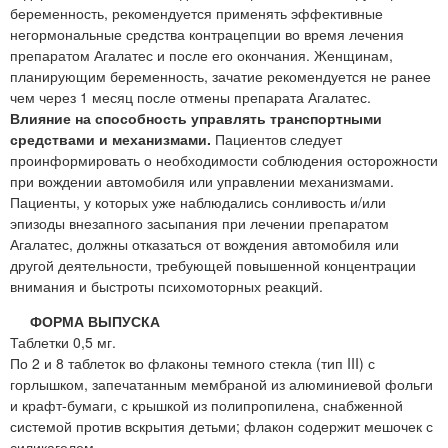
беременность, рекомендуется применять эффективные
негормональные средства контрацепции во время лечения
препаратом Агалатес и после его окончания. Женщинам,
планирующим беременность, зачатие рекомендуется не ранее
чем через 1 месяц после отмены препарата Агалатес.
Влияние на способность управлять транспортными
средствами и механизмами.
Пациентов следует
проинформировать о необходимости соблюдения осторожности
при вождении автомобиля или управлении механизмами.
Пациенты, у которых уже наблюдались сонливость и/или
эпизоды внезапного засыпания при лечении препаратом
Агалатес, должны отказаться от вождения автомобиля или
другой деятельности, требующей повышенной концентрации
внимания и быстроты психомоторных реакций.
ФОРМА ВЫПУСКА
Таблетки 0,5 мг.
По 2 и 8 таблеток во флаконы темного стекла (тип III) с
горлышком, запечатанным мембраной из алюминиевой фольги
и крафт-бумаги, с крышкой из полипропилена, снабженной
системой против вскрытия детьми; флакон содержит мешочек с
силикагелем.