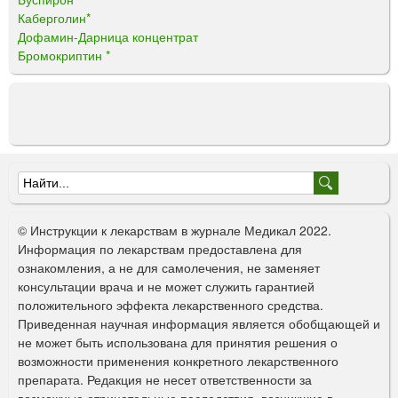
Каберголин*
Дофамин-Дарница концентрат
Бромокриптин *
Ф
о
© Инструкции к лекарствам в журнале Медикал 2022.
р
Информация по лекарствам предоставлена для
ознакомления, а не для самолечения, не заменяет
м
консультации врача и не может служить гарантией
а
положительного эффекта лекарственного средства.
Приведенная научная информация является обобщающей и
п
не может быть использована для принятия решения о
о
возможности применения конкретного лекарственного
препарата. Редакция не несет ответственности за
и
возможные отрицательные последствия, возникшие в