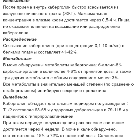
Всасывание
После приема внутрь каберголин быстро всасывается из
желудочно-кишечного тракта (ЖКТ). Максимальная
концентрация в плазме крови достигается через 0,5-4 ч. Пища
не оказывает влияния на всасывание или распределение
каберголина.
Распределение
Связывание каберголина (при концентрации 0,1-10 нг/мл) с
белками плазмы составляет 41-42%.
Метаболизм
В моче обнаружены метаболиты каберголина: б-аллил-8β-
карбокси-эрголин в количестве 4-6% от принятой дозы, а также
три других метаболита с общим содержанием менее 3%.
Все метаболиты в значительно меньшей степени (по сравнению
с каберголином) ингибируют секрецию пролактина.
Выведение
Каберголин обладает длительным периодом полувыведения:
Т1/2 составлял 63-68 ч у здоровых добровольцев и 79-115 ч у
пациенток с гиперпролактинемией.
При таком периоде полувыведения равновесное состояние
достигается через 4 недели. В моче и кале обнаружено,
соответственно, 18% и 72% от принятой дозы. Содержание