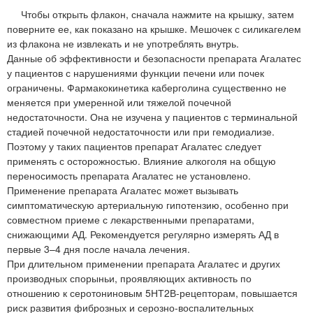
Чтобы открыть флакон, сначала нажмите на крышку, затем
поверните ее, как показано на крышке. Мешочек с силикагелем
из флакона не извлекать и не употреблять внутрь.
Данные об эффективности и безопасности препарата Агалатес
у пациентов с нарушениями функции печени или почек
ограничены. Фармакокинетика каберголина существенно не
меняется при умеренной или тяжелой почечной
недостаточности. Она не изучена у пациентов с терминальной
стадией почечной недостаточности или при гемодиализе.
Поэтому у таких пациентов препарат Агалатес следует
применять с осторожностью. Влияние алкоголя на общую
переносимость препарата Агалатес не установлено.
Применение препарата Агалатес может вызывать
симптоматическую артериальную гипотензию, особенно при
совместном приеме с лекарственными препаратами,
снижающими АД. Рекомендуется регулярно измерять АД в
первые 3–4 дня после начала лечения.
При длительном применении препарата Агалатес и других
производных спорыньи, проявляющих активность по
отношению к серотониновым 5НТ2В-рецепторам, повышается
риск развития фиброзных и серозно-воспалительных