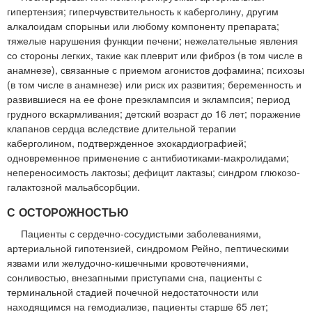
гипертензия; гиперчувствительность к каберголину, другим
алкалоидам спорыньи или любому компоненту препарата;
тяжелые нарушения функции печени; нежелательные явления
со стороны легких, такие как плеврит или фиброз (в том числе в
анамнезе), связанные с приемом агонистов дофамина; психозы
(в том числе в анамнезе) или риск их развития; беременность и
развившиеся на ее фоне преэклампсия и эклампсия; период
грудного вскармливания; детский возраст до 16 лет; поражение
клапанов сердца вследствие длительной терапии
каберголином, подтвержденное эхокардиографией;
одновременное применение с антибиотиками-макролидами;
непереносимость лактозы; дефицит лактазы; синдром глюкозо-
галактозной мальабсорбции.
С ОСТОРОЖНОСТЬЮ
Пациенты с сердечно-сосудистыми заболеваниями,
артериальной гипотензией, синдромом Рейно, пептическими
язвами или желудочно-кишечными кровотечениями,
сонливостью, внезапными приступами сна, пациенты с
терминальной стадией почечной недостаточности или
находящимся на гемодиализе, пациенты старше 65 лет;