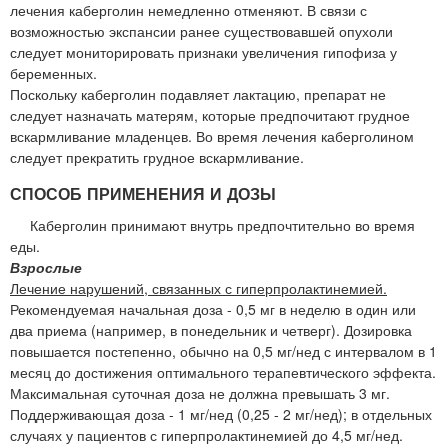
лечения каберголин немедленно отменяют. В связи с
возможностью экспансии ранее существовавшей опухоли
следует мониторировать признаки увеличения гипофиза у
беременных.
Поскольку каберголин подавляет лактацию, препарат не
следует назначать матерям, которые предпочитают грудное
вскармливание младенцев. Во время лечения каберголином
следует прекратить грудное вскармливание.
СПОСОБ ПРИМЕНЕНИЯ И ДОЗЫ
Каберголин принимают внутрь предпочтительно во время
еды.
Взрослые
Лечение нарушений, связанных с гиперпролактинемией.
Рекомендуемая начальная доза - 0,5 мг в неделю в один или
два приема (например, в понедельник и четверг). Дозировка
повышается постепенно, обычно на 0,5 мг/нед с интервалом в 1
месяц до достижения оптимального терапевтического эффекта.
Максимальная суточная доза не должна превышать 3 мг.
Поддерживающая доза - 1 мг/нед (0,25 - 2 мг/нед); в отдельных
случаях у пациентов с гиперпролактинемией до 4,5 мг/нед.