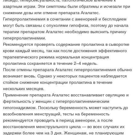
азартным играм. Эти симптомы были обратимы и исчезали при
снижении дозы или отмене препарата Агалатес.
Гиперпролактинемия в сочетании с аменореей и бесплодием
могут быть связаны с опухолями гипофиза, поэтому до начала
терапии препаратом Агалатес необходимо выяснить причину
гиперпролактинемии.
Рекомендуется проверять содержание пролактина в сыворотке
крови каждый месяц, так как после достижения эффективного
терапевтического режима нормальная концентрация
пролактина сохраняется в течение 2–4 недель.
После отмены препарата Агалатес гиперпролактинемия обычно
возникает вновь. Однако у некоторых пациентов наблюдается
стойкое снижение концентрации пролактина в течение
нескольких месяцев.
Применение препарата Агалатес восстанавливает овуляцию и
фертильность у женщин с гиперпролактинемическим
гипогонадизмом. Поскольку беременность может наступить до
возобновления менструаций, тесты на беременность
рекомендуется проводить в период аменореи, а после
восстановления менструального цикла — во всех случаях их
задержки более чем на 3 дня. Женщинам, не планирующим