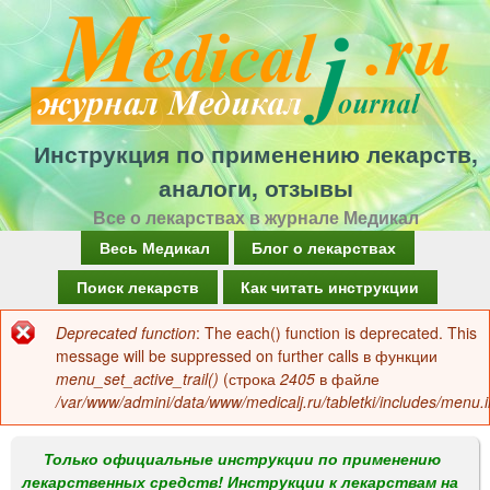
Перейти
к
основному
содержанию
Инструкция по применению лекарств,
аналоги, отзывы
Все о лекарствах в журнале Медикал
Г
Весь Медикал
Блог о лекарствах
л
Поиск лекарств
Как читать инструкции
а
Deprecated function
: The each() function is deprecated. This
Сообщение
в
message will be suppressed on further calls в функции
об
menu_set_active_trail()
(строка
2405
в файле
н
/var/www/admini/data/www/medicalj.ru/tabletki/includes/menu.i
ошибке
о
е
Только официальные инструкции по применению
лекарственных средств! Инструкции к лекарствам на