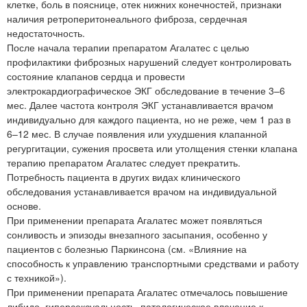
клетке, боль в пояснице, отек нижних конечностей, признаки
наличия ретроперитонеального фиброза, сердечная
недостаточность.
После начала терапии препаратом Агалатес с целью
профилактики фиброзных нарушений следует контролировать
состояние клапанов сердца и провести
электрокардиографическое ЭКГ обследование в течение 3–6
мес. Далее частота контроля ЭКГ устанавливается врачом
индивидуально для каждого пациента, но не реже, чем 1 раз в
6–12 мес. В случае появления или ухудшения клапанной
регургитации, сужения просвета или утолщения стенки клапана
терапию препаратом Агалатес следует прекратить.
Потребность пациента в других видах клинического
обследования устанавливается врачом на индивидуальной
основе.
При применении препарата Агалатес может появляться
сонливость и эпизоды внезапного засыпания, особенно у
пациентов с болезнью Паркинсона (см. «Влияние на
способность к управлению транспортными средствами и работу
с техникой»).
При применении препарата Агалатес отмечалось повышение
либидо, гиперсексуальность, патологическое влечение к