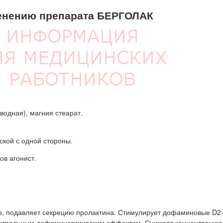
енению препарата БЕРГОЛАК
водная), магния стеарат.
ской с одной стороны.
в агонист.
е, подавляет секрецию пролактина. Стимулирует дофаминовые D2
 центральным дофаминергическим эффектом. Снижает концентрацию