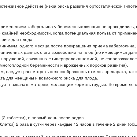
ензивное действие (из-за риска развития ортостатической гипоте
 применением каберголина у беременных женщин не проводились, 
е крайней необходимости, когда потенциальная польза от примене
риск для плода.
к минимум, одного месяца после прекращения приема каберголина,
раниченных данных о его воздействии на плод (по имеющимся да
у нарушений, связанных с гиперпролактинемией, не сопровождалос
многоплодной беременности и врожденных пороков развития).
м, следует рассмотреть целесообразность отмены препарата, так
та для женщины и возможного риска для плода.
едует назначать матерям, желающим кормить грудью. Во время леч
(2 таблетки), в первый день после родов.
блетки) 2 раза в сутки через каждые 12 часов в течение 2 дней (о
ящих грудью матерей, однократная доза препарата Берголак не д