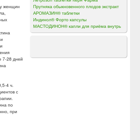
Прутняка обыкновенного плодов экстракт
 у женщин
АРОМАЗИН® таблетки
ла,
Индинол® Форто капсулы
нных
МАСТОДИНОН® капли для приёма внутрь
ктина
 и
ли
шения
е 7-28 дней
ина
5-4 ч.
циентов с
рапии.
ина по
нно, при