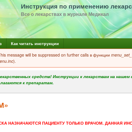
Перейти
Инструкция по применению лекарс
к
Все о лекарствах в журнале Медикал
основному
содержанию
в
Как читать инструкции
 This message will be suppressed on further calls в функции
menu_set_a
enu.inc
).
екарственных средств! Инструкции к лекарствам на нашем 
илагаются к препаратам.
М»
СКА НАЗНАЧАЮТСЯ ПАЦИЕНТУ ТОЛЬКО ВРАЧОМ. ДАННАЯ ИН