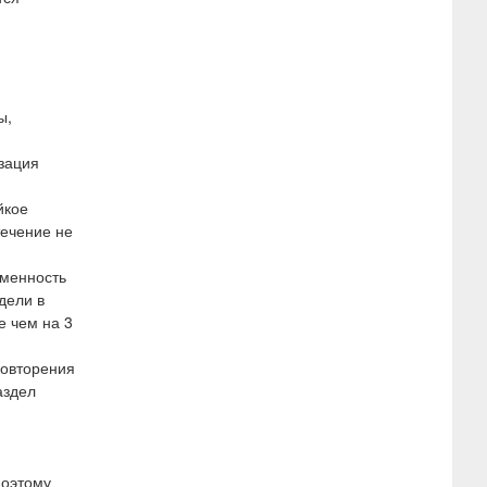
ы,
зация
йкое
течение не
еменность
дели в
е чем на 3
повторения
аздел
поэтому