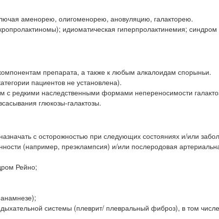
ключая аменорею, олигоменорею, ановуляцию, галакторею.
ропролактиномы); идиоматическая гиперпролактинемия; синдром 
 компонентам препарата, а также к любым алкалоидам спорыньи.
категории пациентов не установлена).
там с редкими наследственными формами непереносимости галакто
сасывания глюкозы-галактозы.
 назначать с осторожностью при следующих состояниях и/или забо
нности (например, преэклампсия) и/или послеродовая артериальн
дром Рейно;
 анамнезе);
дыхательной системы (плеврит/ плевральный фиброз), в том числе