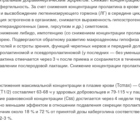
 фертильность. За счет снижения концентрации пролактина в крови
 и высвобождение лютеинизирующего гормона (ЛГ) в середине цик
ия эстрогенов в организме, снижается выраженность гипоэстроге
иперандрогенных (акне, гирсутизм и др.) симптомов.
нижение либидо, импотенцию (со снижением концентрации прола
кторею. Подвергаются обратному развитию макроаденомы гипофиза
полей и остроты зрения, функций черепных нервов и передней до
пролактиномой и псевдопролактиномой (у последних — без умень
тина отмечается через 3 ч после приема и сохраняется в течени
давлении послеродовой лактации. Снижение концентрации пролакт
стижения максимальной концентрации в плазме крови (Tcmax) — 0,
1/2) составляет 63-68 ч у здоровых добровольцев и 79-115 ч у па
ие равновесной концентрации (Css) достигается через 4 недели те
ьно меньшим эффектом в отношении подавления секреции пролакт
чник около 18 % и 72 % от принятой дозы каберголина соответстве
2-3 %.