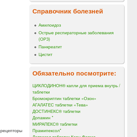
Справочник болезней
Амилоидоз
Острые респираторные заболевания
(ОРЗ)
Панкреатит
Цистит
Обязательно посмотрите:
ЦИКЛОДИНОН® капли для приема внутрь /
таблетки
Бромокриптин таблетки «Озон»
АГАЛАТЕС таблетки «Тева»
ДОСТИНЕКС® таблетки
Допамин *
МИРАПЕКС® таблетки
Прамипексол*
-рецепторы
Летрозол таблетки Керн Фарма