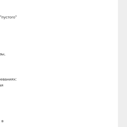
"пустого"
зы,
леваниях:
ая
 в