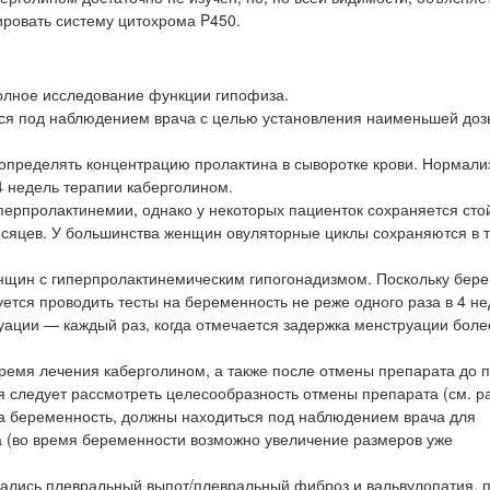
ировать систему цитохрома P450.
олное исследование функции гипофиза.
ся под наблюдением врача с целью установления наименьшей доз
 определять концентрацию пролактина в сыворотке крови. Нормали
4 недель терапии каберголином.
ерпролактинемии, однако у некоторых пациенток сохраняется сто
есяцев. У большинства женщин овуляторные циклы сохраняются в 
нщин с гиперпролактинемическим гипогонадизмом. Поскольку бер
ется проводить тесты на беременность не реже одного раза в 4 не
уации — каждый раз, когда отмечается задержка менструации боле
ремя лечения каберголином, а также после отмены препарата до 
я следует рассмотреть целесообразность отмены препарата (см. р
а беременность, должны находиться под наблюдением врача для
 (во время беременности возможно увеличение размеров уже
дались плевральный выпот/плевральный фиброз и вальвулопатия, 