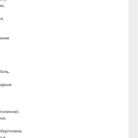
ия,
я,
шение
боль,
водные
голином).
на;
аберголина
тся