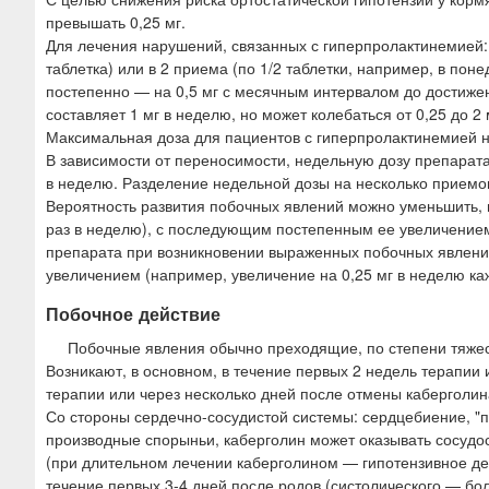
превышать 0,25 мг.
Для лечения нарушений, связанных с гиперпролактинемией: 
таблетка) или в 2 приема (по 1/2 таблетки, например, в по
постепенно — на 0,5 мг с месячным интервалом до достиже
составляет 1 мг в неделю, но может колебаться от 0,25 до 2 
Максимальная доза для пациентов с гиперпролактинемией н
В зависимости от переносимости, недельную дозу препарат
в неделю. Разделение недельной дозы на несколько приемов
Вероятность развития побочных явлений можно уменьшить, н
раз в неделю), с последующим постепенным ее увеличение
препарата при возникновении выраженных побочных явлен
увеличением (например, увеличение на 0,25 мг в неделю ка
Побочное действие
Побочные явления обычно преходящие, по степени тяжес
Возникают, в основном, в течение первых 2 недель терапии
терапии или через несколько дней после отмены каберголин
Со стороны сердечно-сосудистой системы: сердцебиение, "пр
производные спорыньи, каберголин может оказывать сосудо
(при длительном лечении каберголином — гипотензивное де
течение первых 3-4 дней после родов (систолического — боле