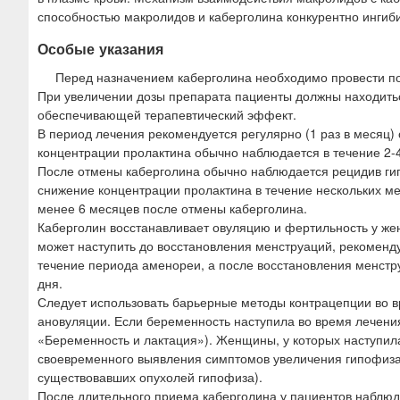
способностью макролидов и каберголина конкурентно ингиб
Особые указания
Перед назначением каберголина необходимо провести п
При увеличении дозы препарата пациенты должны находить
обеспечивающей терапевтический эффект.
В период лечения рекомендуется регулярно (1 раз в месяц)
концентрации пролактина обычно наблюдается в течение 2-
После отмены каберголина обычно наблюдается рецидив гип
снижение концентрации пролактина в течение нескольких м
менее 6 месяцев после отмены каберголина.
Каберголин восстанавливает овуляцию и фертильность у же
может наступить до восстановления менструаций, рекоменду
течение периода аменореи, а после восстановления менстр
дня.
Следует использовать барьерные методы контрацепции во в
ановуляции. Если беременность наступила во время лечени
«Беременность и лактация»). Женщины, у которых наступил
своевременного выявления симптомов увеличения гипофиза
существовавших опухолей гипофиза).
После длительного приема каберголина у пациентов наблю