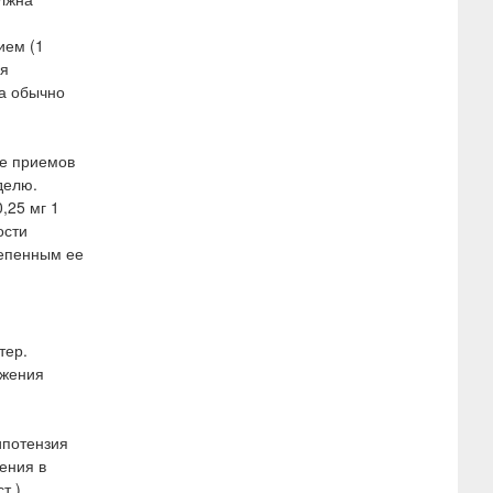
ием (1
ся
за обычно
ее приемов
делю.
,25 мг 1
ости
тепенным ее
тер.
лжения
ипотензия
ения в
т.).