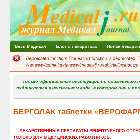
Г
Весь Медикал
Блог о лекарствах
Поиск лекарст
л
Deprecated function
: The each() function is deprecated.
Сообщение
а
/var/www/admini/data/www/medicalj.ru/tabletki/includes/m
об
в
ошибке
Только официальные инструкции по применению л
н
публикуются в неизменном виде, в котором они и пр
о
е
БЕРГОЛАК таблетки «ВЕРОФАР
м
е
ЛЕКАРСТВЕННЫЕ ПРЕПАРАТЫ РЕЦЕПТУРНОГО ОТПУ
н
ТОЛЬКО ДЛЯ МЕДИЦИНСКИХ РАБОТНИКОВ.