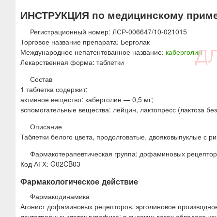
ю
ИНСТРУКЦИЯ по медицинскому прим
Регистрационный номер: ЛСР-006647/10-021015
Торговое название препарата: Берголак
Международное непатентованное название:
каберголин
Лекарственная форма: таблетки
Состав
1 таблетка содержит:
активное вещество: каберголин — 0,5 мг;
вспомогательные вещества: лейцин, лактопресс (лактоза без
Описание
Таблетки белого цвета, продолговатые, двояковыпуклые с ри
Фармакотерапевтическая группа: дофаминовых рецепторо
Код АТХ: G02CB03
Фармакологическое действие
Фармакодинамика
Агонист дофаминовых рецепторов, эрголиновое производно
лактотропных клеток гипофиза; в высоких дозах обладает