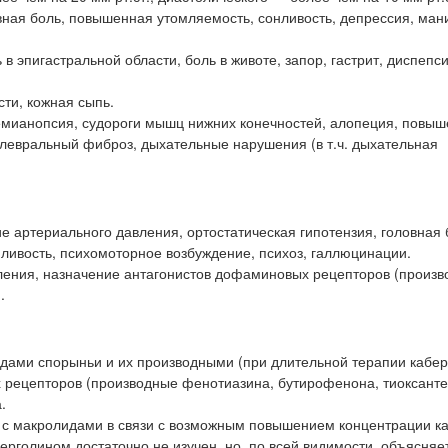
вная боль, повышенная утомляемость, сонливость, депрессия, ман
 эпигастральной области, боль в животе, запор, гастрит, диспепси
ти, кожная сыпь.
гемианопсия, судороги мышц нижних конечностей, алопеция, повы
плевральный фиброз, дыхательные нарушения (в т.ч. дыхательная
ие артериального давления, ортостатическая гипотензия, головная 
нливость, психомоторное возбуждение, психоз, галлюцинации.
ления, назначение антагонистов дофаминовых рецепторов (произ
.
ами спорыньи и их производными (при длительной терапии кабер
рецепторов (производные фенотиазина, бутирофенона, тиоксанте
.
с макролидами в связи с возможным повышением концентрации к
ерголином достаточно не изучен, но, по всей видимости, объясняе