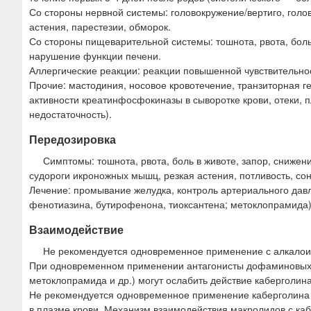
Со стороны нервной системы: головокружение/вертиго, голо
астения, парестезии, обморок.
Со стороны пищеварительной системы: тошнота, рвота, боль в
нарушение функции печени.
Аллергические реакции: реакции повышенной чувствительнос
Прочие: мастодиния, носовое кровотечение, транзиторная 
активности креатинфосфокиназы в сыворотке крови, отеки, 
недостаточность).
Передозировка
Симптомы: тошнота, рвота, боль в животе, запор, снижен
судороги икроножных мышц, резкая астения, потливость, со
Лечение: промывание желудка, контроль артериального дав
фенотиазина, бутирофенона, тиоксантена; метоклопрамида)
Взаимодействие
Не рекомендуется одновременное применение с алкалоид
При одновременном применении антагонисты дофаминовых 
метоклопрамида и др.) могут ослабить действие каберголина
Не рекомендуется одновременное применение каберголина 
в плазме крови. Механизм взаимодействия макролидов с каб