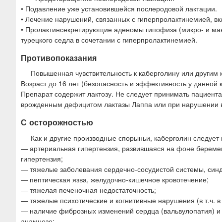
• Подавление уже установившейся послеродовой лактации.
• Лечение нарушений, связанных с гиперпролактинемией, в
• Пролактинсекретирующие аденомы гипофиза (микро- и мак
турецкого седла в сочетании с гиперпролактинемией.
Противопоказания
Повышенная чувствительность к каберголину или другим
Возраст до 16 лет (безопасность и эффективность у данной 
Препарат содержит лактозу. Не следует принимать пациен
врожденным дефицитом лактазы Лаппа или при нарушении в
С осторожностью
Как и другие производные спорыньи, каберголин следует
— артериальная гипертензия, развившаяся на фоне береме
гипертензия;
— тяжелые заболевания сердечно-сосудистой системы, син
— пептическая язва, желудочно-кишечное кровотечение;
— тяжелая печеночная недостаточность;
— тяжелые психотические и когнитивные нарушения (в т.ч. в
— наличие фиброзных изменений сердца (вальвулопатия) и 
анамнезе;