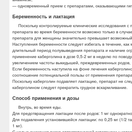
— одновременный прием с препаратами, оказывающими гипот
Беременность и лактация
Поскольку контролируемые клинические исследования с
препарата во время беременности возможно только в случа
препарата для женщины значительно превышает возможный 
Наступления беременности следует избегать в течение, ка
длительный период полувыведения препарата и наличие ог
применение каберголина в дозе 0,5-2 мг в неделю по повод
увеличением частоты выкидышей, преждевременных родов, 
Если беременность наступила на фоне лечения каберголино
соотношение потенциальной пользы от применения препара
Поскольку каберголин подавляет лактацию, препарат не сл
каберголином следует прекратить грудное вскармливание.
Способ применения и дозы
Внутрь, во время еды.
Для предотвращения лактации после родов: 1 мг однократно 
Для подавления установившейся лактации: по 0,25 мг (1/2 та
1 мг).
С целью снижения риска ортостатической гипотензии у корм