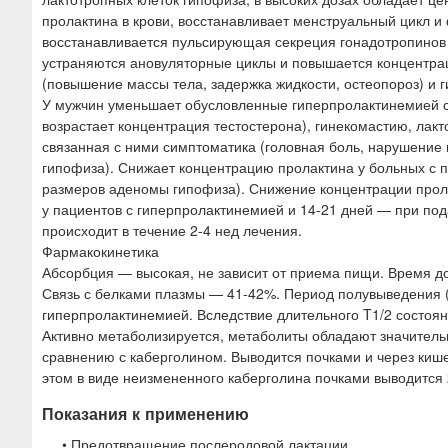
пролактина в крови, восстанавливает менструальный цикл и
восстанавливается пульсирующая секреция гонадотропинов
устраняются ановуляторные циклы и повышается концентрац
(повышение массы тела, задержка жидкости, остеопороз) и г
У мужчин уменьшает обусловленные гиперпролактинемией с
возрастает концентрация тестостерона), гинекомастию, ла
связанная с ними симптоматика (головная боль, нарушение 
гипофиза). Снижает концентрацию пролактина у больных с 
размеров аденомы гипофиза). Снижение концентрации пролак
у пациентов с гиперпролактинемией и 14-21 дней — при по
происходит в течение 2-4 нед лечения.
Фармакокинетика
Абсорбция — высокая, не зависит от приема пищи. Время до
Связь с белками плазмы — 41-42%. Период полувыведения (T
гиперпролактинемией. Вследствие длительного T1/2 состоян
Активно метаболизируется, метаболиты обладают значител
сравнению с каберголином. Выводится почками и через кише
этом в виде неизмененного каберголина почками выводится 
Показания к применению
• Предотвращение послеродовой лактации.