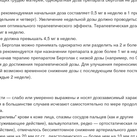
рекомендуемая начальная доза составляет 0,5 мг в неделю в 1 пр
недельник и четверг). Увеличение недельной дозы должно проводить
ния оптимального терапевтического эффекта. Терапевтическая до
мг в неделю.
е должна превышать 4,5 мг в неделю.
а Берголак можно принимать однократно или разделить на 2 и бол
 рекомендуется при назначении препарата в дозе более 1 мг в не
ачав терапию препаратом Берголак с низкой дозы (например, по 0
м до достижения терапевтической дозы. Для улучшения переносим
ий возможно временное снижение дозы с последующим более пос
ждые 2 недели).
ти — слабо или умеренно выражены и носят дозозависимый харак
 и в большинстве случаев исчезают самостоятельно по мере продо
а.
иливы" крови к коже лица, спазмы сосудов пальцев (как и другие
суживающее действие), вальвулопатия, редко — ортостатическая г
йствие), отмечалось бессимптомное снижение артериального давл
е чем на 20 мм рт.ст., диастолического — более чем на 10 мм рт.с