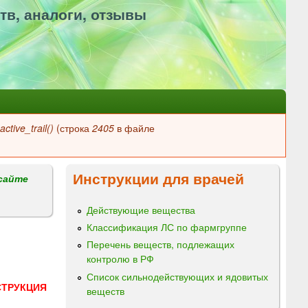
тв, аналоги, отзывы
ctive_trail()
(строка
2405
в файле
Инструкции для врачей
сайте
Действующие вещества
Классификация ЛС по фармгруппе
Перечень веществ, подлежащих
контролю в РФ
Список сильнодействующих и ядовитых
СТРУКЦИЯ
веществ