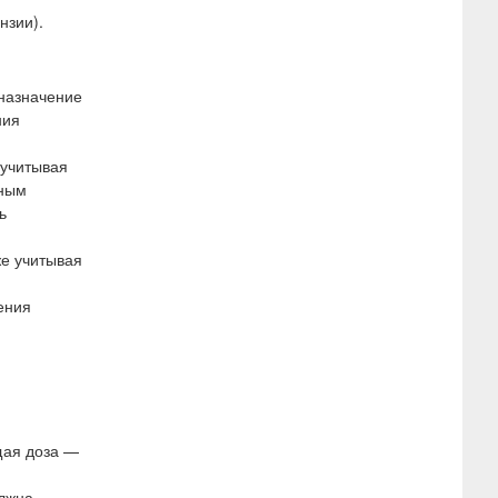
нзии).
назначение
ния
 учитывая
нным
ь
же учитывая
ения
бщая доза —
олжна