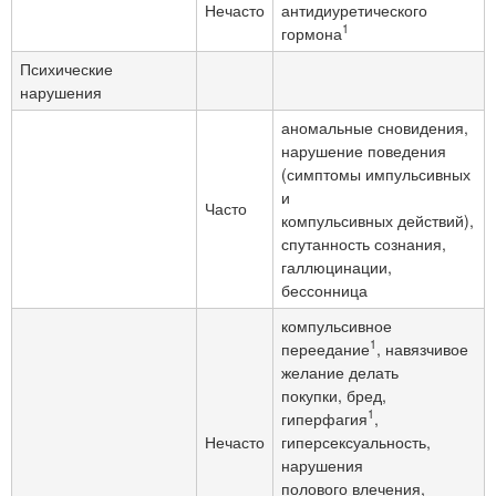
Нечасто
антидиуретического
1
гормона
Психические
нарушения
аномальные сновидения,
нарушение поведения
(симптомы импульсивных
и
Часто
компульсивных действий),
спутанность сознания,
галлюцинации,
бессонница
компульсивное
1
переедание
, навязчивое
желание делать
покупки, бред,
1
гиперфагия
,
Нечасто
гиперсексуальность,
нарушения
полового влечения,