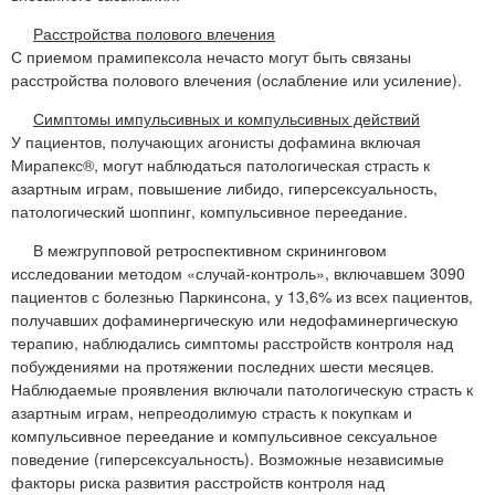
Расстройства полового влечения
С приемом прамипексола нечасто могут быть связаны
расстройства полового влечения (ослабление или усиление).
Симптомы импульсивных и компульсивных действий
У пациентов, получающих агонисты дофамина включая
Мирапекс®, могут наблюдаться патологическая страсть к
азартным играм, повышение либидо, гиперсексуальность,
патологический шоппинг, компульсивное переедание.
В межгрупповой ретроспективном скрининговом
исследовании методом «случай-контроль», включавшем 3090
пациентов с болезнью Паркинсона, у 13,6% из всех пациентов,
получавших дофаминергическую или недофаминергическую
терапию, наблюдались симптомы расстройств контроля над
побуждениями на протяжении последних шести месяцев.
Наблюдаемые проявления включали патологическую страсть к
азартным играм, непреодолимую страсть к покупкам и
компульсивное переедание и компульсивное сексуальное
поведение (гиперсексуальность). Возможные независимые
факторы риска развития расстройств контроля над