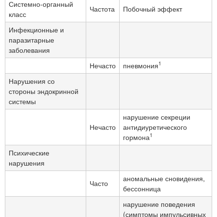
Системно-органный
Частота
Побочный эффект
класс
Инфекционные и
паразитарные
заболевания
1
Нечасто
пневмония
Нарушения со
стороны эндокринной
системы
нарушение секреции
Нечасто
антидиуретического
1
гормона
Психические
нарушения
аномальные сновидения,
Часто
бессонница
нарушение поведения
(симптомы импульсивных