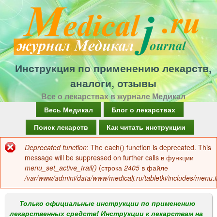
Перейти
к
основному
содержанию
Инструкция по применению лекарств,
аналоги, отзывы
Все о лекарствах в журнале Медикал
Г
Весь Медикал
Блог о лекарствах
л
Поиск лекарств
Как читать инструкции
а
Deprecated function
: The each() function is deprecated. This
Сообщение
в
message will be suppressed on further calls в функции
об
menu_set_active_trail()
(строка
2405
в файле
н
/var/www/admini/data/www/medicalj.ru/tabletki/includes/menu.i
ошибке
о
е
Только официальные инструкции по применению
лекарственных средств! Инструкции к лекарствам на