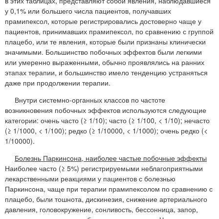
в этих таблицах, представляют собой явления, наблюдавшиеся
у 0,1% или большего числа пациентов, получавших
прамипексол, которые регистрировались достоверно чаще у
пациентов, принимавших прамипексол, по сравнению с группой
плацебо, или те явления, которые были признаны клинически
значимыми. Большинство побочных эффектов были легкими
или умеренно выраженными, обычно проявлялись на ранних
этапах терапии, и большинство имело тенденцию устраняться
даже при продолжении терапии.
Внутри системно-органных классов по частоте
возникновения побочных эффектов используются следующие
категории: очень часто (≥ 1/10); часто (≥ 1/100, < 1/10); нечасто
(≥ 1/1000, < 1/100); редко (≥ 1/10000, < 1/1000); очень редко (<
1/10000).
Болезнь Паркинсона, наиболее частые побочные эффекты
Наиболее часто (≥ 5%) регистрируемыми неблагоприятными
лекарственными реакциями у пациентов с болезнью
Паркинсона, чаще при терапии прамипексолом по сравнению с
плацебо, были тошнота, дискинезия, снижение артериального
давления, головокружение, сонливость, бессонница, запор,