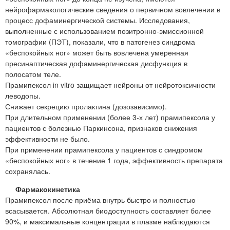
нейрофармакологические сведения о первичном вовлечении в
процесс дофаминергической системы. Исследования,
выполненные с использованием позитронно-эмиссионной
томографии (ПЭТ), показали, что в патогенез синдрома
«беспокойных ног» может быть вовлечена умеренная
пресинаптическая дофаминергическая дисфункция в
полосатом теле.
Прамипексол in vitro защищает нейроны от нейротоксичности
леводопы.
Снижает секрецию пролактина (дозозависимо).
При длительном применении (более 3-х лет) прамипексола у
пациентов с болезнью Паркинсона, признаков снижения
эффективности не было.
При применении прамипексола у пациентов с синдромом
«беспокойных ног» в течение 1 года, эффективность препарата
сохранялась.
Фармакокинетика
Прамипексол после приёма внутрь быстро и полностью
всасывается. Абсолютная биодоступность составляет более
90%, и максимальные концентрации в плазме наблюдаются