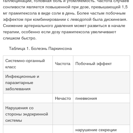
галлюцинации, головная боль и утомляемость. Частота случаев
сонливости является повышенной при дозе, превышающей 1,5
мг прамипексола в виде соли в день. Более частым побочным
эффектом при комбинировании с леводопой была дискинезия.
Снижение артериального давления может развиться в начале
терапии, особенно если дозу прамипексола увеличивают
слишком быстро.
Таблица 1. Болезнь Паркинсона
Системно-органный
Частота
Побочный эффект
класс
Инфекционные и
паразитарные
заболевания
Нечасто
пневмония
Нарушения со
стороны эндокринной
системы
нарушение секреции