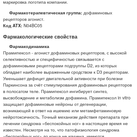
маркировка логотипа компании.
Фармакотерапевтическая группа:
дофаминовых
рецепторов агонист.
Код ATX:
N04BC05
Фармакологические свойства
Фармакодинамика
Прамипексол - агонист дофаминовых рецепторов, с высокой
селективностью и специфичностью связывается с
дофаминовыми рецепторами подгруппы D2, из которых
обладает наиболее выраженным сродством к D3 рецепторам.
Уменьшает дефицит двигательной активности при болезни
Паркинсона за счёт стимулирования дофаминовых рецепторов
в полосатом теле. Прамипексол ингибирует синтез,
высвобождение и метаболизм дофамина. Прамипексол in vitro
защищает дофаминовые нейроны от дегенерации,
возникающей в ответ на ишемию или метамфетаминовую
нейротоксичность. Точный механизм действия препарата при
лечении синдрома «беспокойных ног» в настоящее время не
известен. Несмотря на то, что патофизиология синдрома
«беспокойных ног» до конца не изучена, имеются