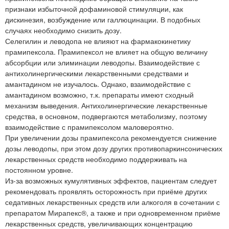
признаки избыточной дофаминовой стимуляции, как
дискинезия, возбуждение или галлюцинации. В подобных
случаях необходимо снизить дозу.
Селегилин и леводопа не влияют на фармакокинетику
прамипексола. Прамипексол не влияет на общую величину
абсорбции или элиминации леводопы. Взаимодействие с
антихолинергическими лекарственными средствами и
амантадином не изучалось. Однако, взаимодействие с
амантадином возможно, т.к. препараты имеют сходный
механизм выведения. Антихолинергические лекарственные
средства, в основном, подвергаются метаболизму, поэтому
взаимодействие с прамипексолом маловероятно.
При увеличении дозы прамипексола рекомендуется снижение
дозы леводопы, при этом дозу других противопаркинсонических
лекарственных средств необходимо поддерживать на
постоянном уровне.
Из-за возможных кумулятивных эффектов, пациентам следует
рекомендовать проявлять осторожность при приёме других
седативных лекарственных средств или алкоголя в сочетании с
препаратом Мирапекс®, а также и при одновременном приёме
лекарственных средств, увеличивающих концентрацию