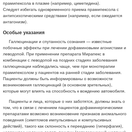
прамипексола в плазме (например, циметидина).
Следует избегать одновременного приема прамипексола с
антипсихотическими средствами (например, если ожидается
антагонизм).
Особые указания
Галлюцинации и спутанность сознания — известные
побочные эффекты при лечении дофаминовыми агонистами и
леводопой. При применении препарата Мирапекс в
комбинации с леводопой на поздних стадиях заболевания
галлюцинации наблюдались чаще, чем при монотерапии
прамипексолом у пациентов на ранней стадии заболевания.
Пациенты должны быть информированы о возможности
возникновения галлюцинаций (в основном зрительных),
которые могут влиять на способность к вождению автомобиля.
Пациенты и лица, которые о них заботятся, должны знать о
том, что в связи с лечением пациентов дофаминергическими
препаратами возможно возникновение признаков аномального
поведения (симптомов импульсивных и компульсивных
действий), такого как склонность к перееданию (гиперфагия),