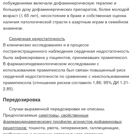
побуждениями включали дофаминергическую терапию и
большую дозу дофаминергических препаратов, более молодой
возраст (≤ 65 лет), несостояние в браке и собственная оценка
наличия патологической страсти к азартным играм в семейном
анамнезе.
Сердечная недостаточность
В клинических исследованиях и в процессе
пострегистрационного наблюдения сердечная недостаточность
была зафиксирована у пациентов, принимавших прамипексол.
В фармакоэпидемиологическом исследовании с
использованием прамипексола был связан повышенный риск
сердечной недостаточности по сравнению с неиспользованием
прамипексола (отношение рисков составило 1,86; 95% ДИ 1.21-
2,85).
Передозировка
Случаи выраженной передозировки не описаны.
Предполагаемые
симптомы, свойственные
фармакодинамическому профилю агонистов дофаминовых
рецепторов:
тошнота, рвота, гиперкинезия, галлюцинации,
возбуждение и снижение артериального давления.