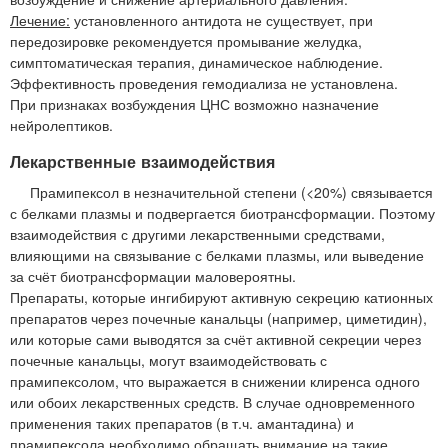
Лечение:
установленного антидота не существует, при
передозировке рекомендуется промывание желудка,
симптоматическая терапия, динамическое наблюдение.
Эффективность проведения гемодиализа не установлена.
При признаках возбуждения ЦНС возможно назначение
нейролептиков.
Лекарственные взаимодействия
Прамипексол в незначительной степени (<20%) связывается
с белками плазмы и подвергается биотрансформации. Поэтому
взаимодействия с другими лекарственными средствами,
влияющими на связывание с белками плазмы, или выведение
за счёт биотрансформации маловероятны.
Препараты, которые ингибируют активную секрецию катионных
препаратов через почечные канальцы (например, циметидин),
или которые сами выводятся за счёт активной секреции через
почечные канальцы, могут взаимодействовать с
прамипексолом, что выражается в снижении клиренса одного
или обоих лекарственных средств. В случае одновременного
применения таких препаратов (в т.ч. амантадина) и
прамипексола необходимо обращать внимание на такие