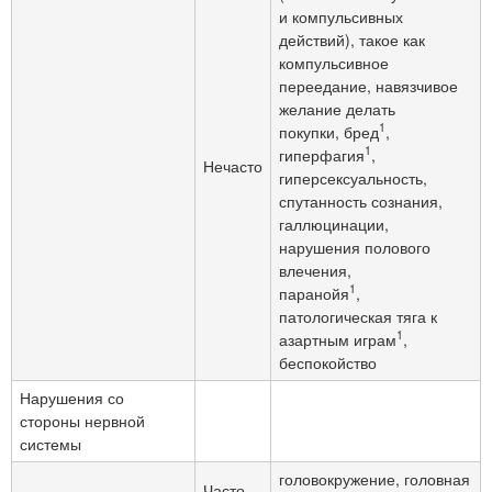
и компульсивных
действий), такое как
компульсивное
переедание, навязчивое
желание делать
1
покупки, бред
,
1
гиперфагия
,
Нечасто
гиперсексуальность,
спутанность сознания,
галлюцинации,
нарушения полового
влечения,
1
паранойя
,
патологическая тяга к
1
азартным играм
,
беспокойство
Нарушения со
стороны нервной
системы
головокружение, головная
Часто