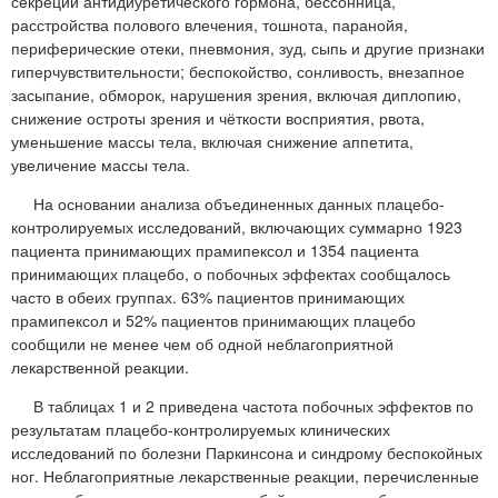
секреции антидиуретического гормона, бессонница,
расстройства полового влечения, тошнота, паранойя,
периферические отеки, пневмония, зуд, сыпь и другие признаки
гиперчувствительности; беспокойство, сонливость, внезапное
засыпание, обморок, нарушения зрения, включая диплопию,
снижение остроты зрения и чёткости восприятия, рвота,
уменьшение массы тела, включая снижение аппетита,
увеличение массы тела.
На основании анализа объединенных данных плацебо-
контролируемых исследований, включающих суммарно 1923
пациента принимающих прамипексол и 1354 пациента
принимающих плацебо, о побочных эффектах сообщалось
часто в обеих группах. 63% пациентов принимающих
прамипексол и 52% пациентов принимающих плацебо
сообщили не менее чем об одной неблагоприятной
лекарственной реакции.
В таблицах 1 и 2 приведена частота побочных эффектов по
результатам плацебо-контролируемых клинических
исследований по болезни Паркинсона и синдрому беспокойных
ног. Неблагоприятные лекарственные реакции, перечисленные