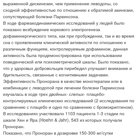
выраженной дискинезии, чем применение леводопы, со
сходной эффективностью по отношению к обратимой акинезии,
сопутствующей болезни Паркинсона.
В ходе фармакодинамических исследований у людей было
показано возбуждение коркового электрогенеза
дофаминергического типа, как при пробуждении, так и во время
сна с проявлением клинической активности по отношению к
различным функциям, контролируемым дофамином, данная
активность была продемонстрирована при использовании
поведенческой или психометрической шкалы. Было показано,
что у здоровых добровольцев пирибедил улучшает внимание и
бдительность, связанные с когнитивными задачами.
Эффективность Пронорана в качестве монотерапии или в
комбинации с леводопой при лечении болезни Паркинсона
изучалась в ходе трех двойных- слепых- плацебо-
контролируемых клинических исследований (2 исследования по
сравнению с плацебо и одно по сравнению с бромокриптином).
В исследованиях участвовало 1103 пациента 1-3 стадии по
шкале Хен и Яра (Hoehn & Jahr), 543 из которых получали
Проноран.
Показано, что Проноран в дозировке 150-300 мг/сутки