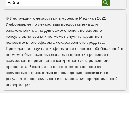
Ф
о
© Инструкции к лекарствам в журнале Медикал 2022.
р
Информация по лекарствам предоставлена для
ознакомления, а не для самолечения, не заменяет
м
консультации врача и не может служить гарантией
а
положительного эффекта лекарственного средства.
Приведенная научная информация является обобщающей и
п
не может быть использована для принятия решения о
о
возможности применения конкретного лекарственного
препарата. Редакция не несет ответственности за
и
возможные отрицательные последствия, возникшие в
с
результате неправильного использования представленной
информации.
к
а