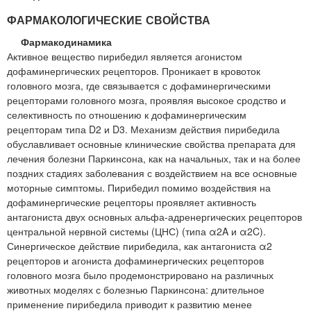
ФАРМАКОЛОГИЧЕСКИЕ СВОЙСТВА
Фармакодинамика
Активное вещество пирибедил является агонистом
дофаминергических рецепторов. Проникает в кровоток
головного мозга, где связывается с дофаминергическими
рецепторами головного мозга, проявляя высокое сродство и
селективность по отношению к дофаминергическим
рецепторам типа D2 и D3. Механизм действия пирибедила
обуславливает основные клинические свойства препарата для
лечения болезни Паркинсона, как на начальных, так и на более
поздних стадиях заболевания с воздействием на все основные
моторные симптомы. Пирибедил помимо воздействия на
дофаминергические рецепторы проявляет активность
антагониста двух основных альфа-адренергических рецепторов
центральной нервной системы (ЦНС) (типа α2A и α2C).
Синергическое действие пирибедила, как антагониста α2
рецепторов и агониста дофаминергических рецепторов
головного мозга было продемонстрировано на различных
животных моделях с болезнью Паркинсона: длительное
применение пирибедила приводит к развитию менее