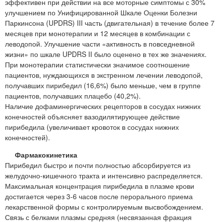
эффективен при действии на все моторные симптомы с 30%
улучшением по Унифицированной Шкале Оценки Болезни
Паркинсона (UPDRS) III часть (двигательная) в течение более 7
месяцев при монотерапии и 12 месяцев в комбинации с
леводопой. Улучшение части «активность в повседневной
жизни» по шкале UPDRS II было оценено в тех же значениях.
При монотерапии статистически значимое соотношение
пациентов, нуждающихся в экстренном лечении леводопой,
получавших пирибедил (16,6%) было меньше, чем в группе
пациентов, получавших плацебо (40,2%).
Наличие дофаминергических рецепторов в сосудах нижних
конечностей объясняет вазодилятирующее действие
пирибедила (увеличивает кровоток в сосудах нижних
конечностей).
Фармакокинетика
Пирибедил быстро и почти полностью абсорбируется из
желудочно-кишечного тракта и интенсивно распределяется.
Максимальная концентрация пирибедила в плазме крови
достигается через 3-6 часов после перорального приема
лекарственной формы с контролируемым высвобождением.
Связь с белками плазмы средняя (несвязанная фракция