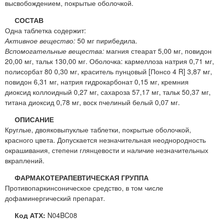
высвобождением, покрытые оболочкой.
СОСТАВ
Одна таблетка содержит:
Активное вещество:
50 мг пирибедила.
Вспомогательные вещества:
магния стеарат 5,00 мг, повидон
20,00 мг, тальк 130,00 мг. Оболочка: кармеллоза натрия 0,71 мг,
полисорбат 80 0,30 мг, краситель пунцовый [Понсо 4 R] 3,87 мг,
повидон 6,31 мг, натрия гидрокарбонат 0,15 мг, кремния
диоксид коллоидный 0,27 мг, сахароза 57,17 мг, тальк 50,37 мг,
титана диоксид 0,78 мг, воск пчелиный белый 0,07 мг.
ОПИСАНИЕ
Круглые, двояковыпуклые таблетки, покрытые оболочкой,
красного цвета. Допускается незначительная неоднородность
окрашивания, степени глянцевости и наличие незначительных
вкраплений.
ФАРМАКОТЕРАПЕВТИЧЕСКАЯ ГРУППА
Противопаркинсоническое средство, в том числе
дофаминергический препарат.
Код АТХ:
N04BC08