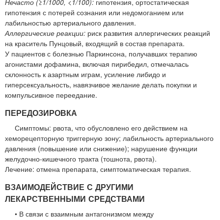
Нечасто (≥1/1000, <1/100):
гипотензия, ортостатическая
гипотензия с потерей сознания или недомоганием или
лабильностью артериального давления.
Аллергические реакции:
риск развития аллергических реакций
на краситель Пунцовый, входящий в состав препарата.
У пациентов с болезнью Паркинсона, получавших терапию
агонистами дофамина, включая пирибедил, отмечалась
склонность к азартным играм, усиление либидо и
гиперсексуальность, навязчивое желание делать покупки и
компульсивное переедание.
ПЕРЕДОЗИРОВКА
Симптомы: рвота, что обусловлено его действием на
хеморецепторную триггерную зону; лабильность артериального
давления (повышение или снижение); нарушение функции
желудочно-кишечного тракта (тошнота, рвота).
Лечение: отмена препарата, симптоматическая терапия.
ВЗАИМОДЕЙСТВИЕ С ДРУГИМИ
ЛЕКАРСТВЕННЫМИ СРЕДСТВАМИ
• В связи с взаимным антагонизмом между