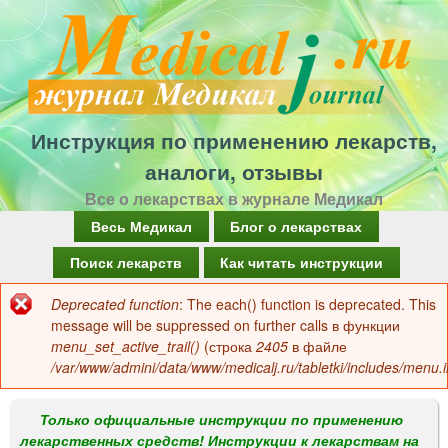
Перейти
к
основному
содержанию
Инструкция по применению лекарств,
аналоги, отзывы
Все о лекарствах в журнале Медикал
Г
Весь Медикал
Блог о лекарствах
л
Поиск лекарств
Как читать инструкции
а
Deprecated function
: The each() function is deprecated. This
Сообщение
в
message will be suppressed on further calls в функции
об
menu_set_active_trail()
(строка
2405
в файле
н
/var/www/admini/data/www/medicalj.ru/tabletki/includes/menu.i
ошибке
о
е
Только официальные инструкции по применению
лекарственных средств! Инструкции к лекарствам на