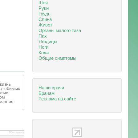
Шея
Руки
Грудь
Спина
Живот
Органы малого таза
Пах
Ягодицы
Ноги
Кожа
Общие симптомы
жизнь
Наши врачи
от любимых
атых
Врачам
том
Реклама на сайте
еренное
JComments