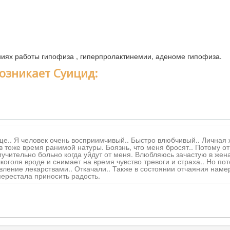
ниях работы гипофиза , гиперпролактинемии, аденоме гипофиза.
озникает Суицид:
е.. Я человек очень восприимчивый.. Быстро влюбчивый.. Личная 
 в тоже время ранимой натуры. Боязнь, что меня бросят.. Потому 
мучительно больно когда уйдут от меня. Влюбляюсь зачастую в жен
коголя вроде и снимает на время чувство тревоги и страха.. Но по
вление лекарствами.. Откачали.. Также в состоянии отчаяния нам
перестала приносить радость.