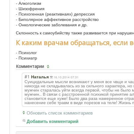
- Алкоголизм
- Шизофрения
- Психогенная (реактивнаях) депрессия
- Биполярное аффективное расстройство
- Онкологические заболевания и др.
Склонность к самоубийству также развивается при наруше
К каким врачам обращаться, если в
- Психолог
- Психиатр
Комментарии
#1
Наталья
16.10.2014 07:31
Суицидальные мысли возникают у меня все чвще и чащ
никогда не складывалась из за сильного характера, но
мужчин старалась уйти всегда первой, чтобы не было 
мужчин.. В связи с расстроенной психикой принятие ал
становится еще хуже! Было два раза намеренное отра
нанесение себе травм в виде порезов на теле! Жизнь 
Обновить список комментариев
Добавить комментарий