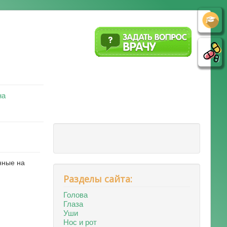
на
нные на
Разделы сайта:
Голова
Глаза
Уши
Нос и рот