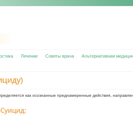
остика
Лечение
Советы врача
Альтернативная медици
ициду)
определяется как осознанные преднамеренные действия, направле
 Суицид: