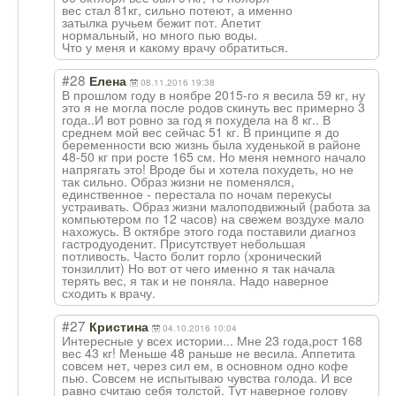
вес стал 81кг, сильно потеют, а именно
затылка ручьем бежит пот. Апетит
нормальный, но много пью воды.
Что у меня и какому врачу обратиться.
#28
Елена
08.11.2016 19:38
В прошлом году в ноябре 2015-го я весила 59 кг, ну
это я не могла после родов скинуть вес примерно 3
года..И вот ровно за год я похудела на 8 кг.. В
среднем мой вес сейчас 51 кг. В принципе я до
беременности всю жизнь была худенькой в районе
48-50 кг при росте 165 см. Но меня немного начало
напрягать это! Вроде бы и хотела похудеть, но не
так сильно. Образ жизни не поменялся,
единственное - перестала по ночам перекусы
устраивать. Образ жизни малоподвижный (работа за
компьютером по 12 часов) на свежем воздухе мало
нахожусь. В октябре этого года поставили диагноз
гастродуоденит. Присутствует небольшая
потливость. Часто болит горло (хронический
тонзиллит) Но вот от чего именно я так начала
терять вес, я так и не поняла. Надо наверное
сходить к врачу.
#27
Кристина
04.10.2016 10:04
Интересные у всех истории... Мне 23 года,рост 168
вес 43 кг! Меньше 48 раньше не весила. Аппетита
совсем нет, через сил ем, в основном одно кофе
пью. Совсем не испытываю чувства голода. И все
равно считаю себя толстой. Тут наверное голову