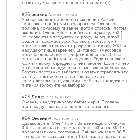
лечить нужно, может и аппетит появится)))
#26
серхио
13.09.2016 06:32
У современного молодого поколения России
-массовые проблемы со здоровьем. Основная
причина по-моему питание, потом стрессы, потом
экология. Очень много проблем с поджелудкой (
консерванты в продуктах ее разрушают), язвой (
общепит заражает всех Хеликой), гастритом (
антибиотики в продуктах разрушают флору ЖКТ и
нарушают пищеварение), щитовикой (массовое
потребление сладкого, кофе и пепси-колы). Все
остальные проблемы - следствие. Родственники и
коллеги вокруг страдают очень многие. Если ничего
не изменится координально - мы все передохнем.
Глотать постоянно таблетки и опять потреблять эту
отраву - так ничего не вылечишь. Слава
капиталистам, получающим прибыль от продуктов
питания голосуйте на выборах..
#25
Лия
10.09.2016 18:01
Оксана, к эндокринологу бегом марш. Проверь
щитовидную железу и по женски гормоны.
#24
Оксана
10.09.2016 17:52
Здравствуйте. Мне 17 лет. За две недели скинула
3,5 кг, но весила и так мало. Рост 153 и вес 39-40
при нормальном состоянии. Сейчас же всего 36,5.
Теперь индекс массы тела 15,6. была у врача, она