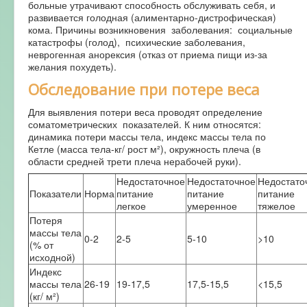
больные утрачивают способность обслуживать себя, и
развивается голодная (алиментарно-дистрофическая)
кома. Причины возникновения заболевания: социальные
катастрофы (голод), психические заболевания,
неврогенная анорексия (отказ от приема пищи из-за
желания похудеть).
Обследование при потере веса
Для выявления потери веса проводят определение
соматометрических показателей. К ним относятся:
динамика потери массы тела, индекс массы тела по
Кетле (масса тела-кг/ рост м²), окружность плеча (в
области средней трети плеча нерабочей руки).
Недостаточное
Недостаточное
Недостато
Показатели
Норма
питание
питание
питание
легкое
умеренное
тяжелое
Потеря
массы тела
0-2
2-5
5-10
>10
(% от
исходной)
Индекс
массы тела
26-19
19-17,5
17,5-15,5
<15,5
(кг/ м²)