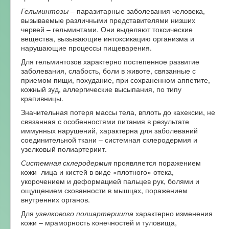
Гельминтозы
– паразитарные заболевания человека,
вызываемые различными представителями низших
червей – гельминтами. Они выделяют токсические
вещества, вызывающие интоксикацию организма и
нарушающие процессы пищеварения.
Для гельминтозов характерно постепенное развитие
заболевания, слабость, боли в животе, связанные с
приемом пищи, похудание, при сохраненном аппетите,
кожный зуд, аллергические высыпания, по типу
крапивницы.
Значительная потеря массы тела, вплоть до кахексии, не
связанная с особенностями питания в результате
иммунных нарушений, характерна для заболеваний
соединительной ткани – системная склеродермия и
узелковый полиартериит.
Системная склеродермия
проявляется поражением
кожи лица и кистей в виде «плотного» отека,
укорочением и деформацией пальцев рук, болями и
ощущением скованности в мышцах, поражением
внутренних органов.
Для
узелкового полиартериита
характерно изменения
кожи – мраморность конечностей и туловища,