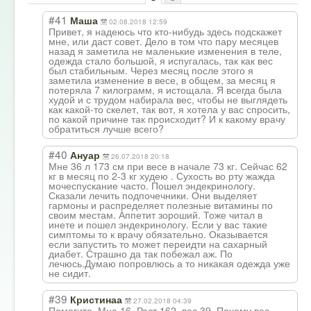
#41
Маша
02.08.2018 12:59
Привет, я надеюсь что кто-нибудь здесь подскажет
мне, или даст совет. Дело в том что пару месяцев
назад я заметила не маленькие изменения в теле,
одежда стало большой, я испугалась, так как вес
был стабильным. Через месяц после этого я
заметила изменение в весе, в общем, за месяц я
потеряла 7 килограмм, я истощала. Я всегда была
худой и с трудом набирала вес, чтобы не выглядеть
как какой-то скелет, так вот, я хотела у вас спросить,
по какой причине так происходит? И к какому врачу
обратиться лучше всего?
#40
Ануар
26.07.2018 20:18
Мне 36 л 173 см при весе в начале 73 кг. Сейчас 62
кг в месяц по 2-3 кг худею . Сухость во рту жажда
мочеспускание часто. Пошел эндекринологу.
Сказали лечить подпочечники. Они выделяет
гармоны и распределяет полезные витамины по
своим местам. Аппетит зороший. Тоже читал в
инете и пошел эндекринологу. Если у вас такие
симптомы то к врачу обязательно. Оказывается
если запустить то может переидти на сахарный
диабет. Страшно да так побежал аж. По
лечюсь.Думаю попровлюсь а то никакая одежда уже
не сидит.
#39
Кристинаа
27.02.2018 04:39
Помогите. Мне 16. Рост 162, вес 39. Почему вес