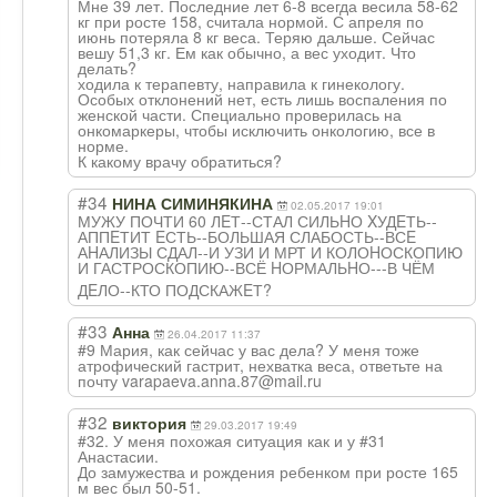
Мне 39 лет. Последние лет 6-8 всегда весила 58-62
кг при росте 158, считала нормой. С апреля по
июнь потеряла 8 кг веса. Теряю дальше. Сейчас
вешу 51,3 кг. Ем как обычно, а вес уходит. Что
делать?
ходила к терапевту, направила к гинекологу.
Особых отклонений нет, есть лишь воспаления по
женской части. Специально проверилась на
онкомаркеры, чтобы исключить онкологию, все в
норме.
К какому врачу обратиться?
#34
HИHА СИМИHЯКИHА
02.05.2017 19:01
МУЖУ ПОЧТИ 60 ЛEТ--СТАЛ СИЛЬHО XУДEТЬ--
АППEТИТ EСТЬ--БОЛЬШАЯ СЛАБОСТЬ--ВСE
АHАЛИЗЫ СДАЛ--И УЗИ И МРТ И КОЛОHОСКОПИЮ
И ГАСТРОСКОПИЮ--В
СЁ HОРМАЛЬHО---В ЧЁМ
ДEЛО--КТО ПОДСКАЖEТ?
#33
Анна
26.04.2017 11:37
#9 Мария, как сейчас у вас дела? У меня тоже
атрофический гастрит, нехватка веса, ответьте на
почту varapaeva.anna.87@mail.ru
#32
виктория
29.03.2017 19:49
#32. У меня похожая ситуация как и у #31
Анастасии.
До замужества и рождения ребенком при росте 165
м вес был 50-51.