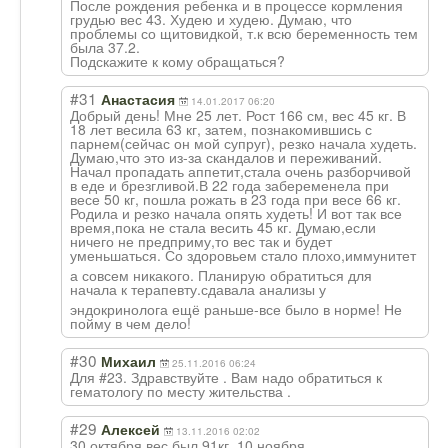
После рождения ребенка и в процессе кормления
грудью вес 43. Худею и худею. Думаю, что
проблемы со щитовидкой, т.к всю беременность тем
была 37.2.
Подскажите к кому обращаться?
#31
Анастасия
14.01.2017 06:20
Добрый день! Мне 25 лет. Рост 166 см, вес 45 кг. В
18 лет весила 63 кг, затем, познакомившись с
парнем(сейчас он мой супруг), резко начала худеть.
Думаю,что это из-за скандалов и переживаний.
Начал пропадать аппетит,стала очень разборчивой
в еде и брезгливой.В 22 года забеременела при
весе 50 кг, пошла рожать в 23 года при весе 66 кг.
Родила и резко начала опять худеть! И вот так все
время,пока не стала весить 45 кг. Думаю,если
ничего не предприму,то вес так и будет
уменьшаться. Со здоровьем стало плохо,иммунитет
а совсем никакого. Планирую обратиться для
начала к терапевту.сдава
ла анализы у
эндокринолога ещё раньше-все было в норме! Не
пойму в чем дело!
#30
Михаил
25.11.2016 06:24
Для #23. Здравствуйте . Вам надо обратиться к
гематологу по месту жительства .
#29
Алексей
13.11.2016 02:02
30 октября вес был 91кг, 10 ноября