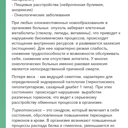
- Пищевые расстройства (нейрогенная булимия,
анорексия)
- Онкологические заболевания
При любых
злокачественных новообразованиях
в
организме больных опухоль забирает клеточные
метаболиты (глюкозу, липиды, витамины), что приводит к
нарушению биохимических процессов, происходит
истощение внутренних ресурсов и развивается кахексия
(истощение). Для нее характерно резкая слабость,
снижение трудоспособности и возможности обслуживать
себя, снижение или отсутствие аппетита. У многих
онкологических больных именно раковая кахексия
является непосредственной причиной смерти.
Потеря веса - как ведущий симптом, характерен для
определенной эндокринной патологии (тиреотоксикоз,
гипопитуитаризм, сахарный диабет 1 типа). При этих
состояниях происходит нарушение выработки
различных гормонов, что ведет к серьезному
расстройству обменных процессов в организме.
Тиреотоксикоз
– это синдром, который включает в себя
состояния, обусловленные повышением тиреоидных
гормонов в крови. В организме возникают повышенные
процессы распада белка и гликогена, уменьшается их