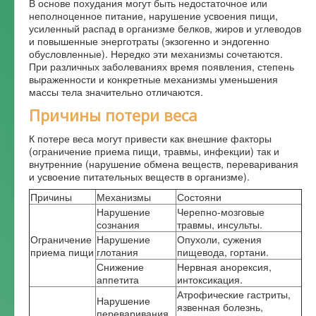
В основе похудания могут быть недостаточное или
неполноценное питание, нарушение усвоения пищи,
Форум
усиленный распад в организме белков, жиров и углеводов
и повышенные энерготраты (экзогенно и эндогенно
обусловленные). Нередко эти механизмы сочетаются.
При различных заболеваниях время появления, степень
выраженности и конкретные механизмы уменьшения
массы тела значительно отличаются.
Причины потери веса
К потере веса могут привести как внешние факторы
(ограничение приема пищи, травмы, инфекции) так и
внутренние (нарушение обмена веществ, переваривания
и усвоение питательных веществ в организме).
Причины
Механизмы
Состояни
Нарушение
Черепно-мозговые
сознания
травмы, инсульты.
Ограничение
Нарушение
Опухоли, сужения
приема пищи
глотания
пищевода, гортани.
Снижение
Нервная анорексия,
аппетита
интоксикация.
Атрофические гастриты,
Нарушение
язвенная болезнь,
переваривания