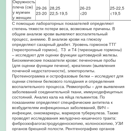
Окружность
плеча (см)
29-26
28,25
26-23
25-22,5
у мужчин
23-20
22,5-19,5
<20
<19,5
у женщин
С помощью лабораторных показателей определяют
степень тяжести потери веса, возможные причины. В
общем анализе крови выявляют воспалительный
процесс, анемию. В анализе крови на глюкозу
определяют сахарный диабет. Уровень гормонов ТТГ
(тиреотропный гормон), Т3 и Т4 (тиреоидные гормоны)
– исследуют для оценки функции щитовидной железы.
Биохимические показатели крови: печеночные пробы
(для оценки функции печени), креатинин (выявления
почечной недостаточности), электоролиты.
Протеинограмма и острофазовые белки – исследуют для
оценки степени белкового голодания и определения
воспалительного процесса. Ревмопробы – для выявления
заболеваний соединительной ткани, иммунодефицитных
состояний. Анализ кала на яйца гельминтов. По
показаниям определяют специфические антитела к
возбудителям инфекционных заболеваний, ВИЧ –
инфекции, онкомаркеры, маркеров туберкулеза. Также
проводят исследования желудочно-кишечного тракта:
фиброэзофагогастродуоденоскопию, колоноскопию, УЗИ
органов брюшной полости. Рентгенографию органов