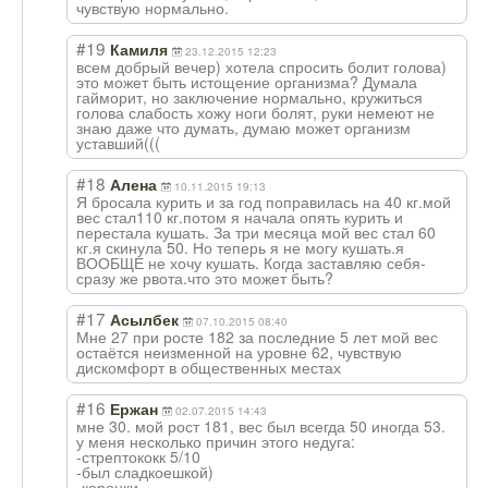
чувствую нормально.
#19
Камиля
23.12.2015 12:23
всем добрый вечер) хотела спросить болит голова)
это может быть истощение организма? Думала
гайморит, но заключение нормально, кружиться
голова слабость хожу ноги болят, руки немеют не
знаю даже что думать, думаю может организм
уставший(((
#18
Алена
10.11.2015 19:13
Я бросала курить и за год поправилась на 40 кг.мой
вес стал110 кг.потом я начала опять курить и
перестала кушать. За три месяца мой вес стал 60
кг.я скинула 50. Но теперь я не могу кушать.я
ВООБЩЕ не хочу кушать. Когда заставляю себя-
сразу же рвота.что это может быть?
#17
Асылбек
07.10.2015 08:40
Мне 27 при росте 182 за последние 5 лет мой вес
остаётся неизменной на уровне 62, чувствую
дискомфорт в общественных местах
#16
Ержан
02.07.2015 14:43
мне 30. мой рост 181, вес был всегда 50 иногда 53.
у меня несколько причин этого недуга:
-стрептококк 5/10
-был сладкоешкой)
-коронки