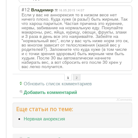
#12
Владимир
16.05.2015 14:07
Если у вас не аннорексия то в низком весе нет
ничего плохо. Куда хуже (в разы!) быть жирным. Так
что харош париться. Частая причина это курение,
нервы, забивание на нормальную еду. Покупайте
макароны, рис, яйца, курицу, овощи, фрукты, злаки
и 3 раза в день все это наяривайте. Забейте на
"нормальный вес", если у вас чуть ниже норм это ок,
во многом зависит от телосложения (какой вес у
родителей?). Запомните что куда хуже (в том числе
и с точки зрения здоровья) быть жирным чем быть
худым. После 30 вы автоматически начнете
набирать вес, а вот сбросить его после 30 хрен у
вас легко получится.
1
2
Обновить список комментариев
Добавить комментарий
JComments
Еще статьи по теме:
Нервная анорексия