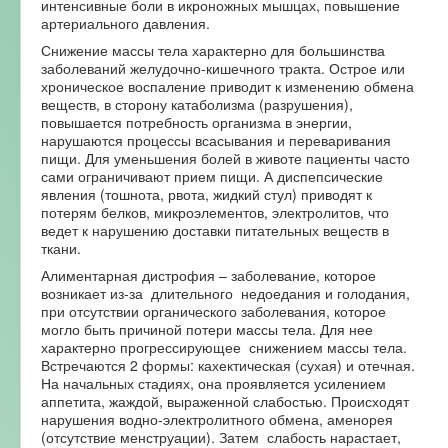
интенсивные боли в икроножных мышцах, повышение
артериального давления.
Снижение массы тела характерно для большинства
заболеваний желудочно-кишечного тракта. Острое или
хроническое воспаление приводит к изменению обмена
веществ, в сторону катаболизма (разрушения),
повышается потребность организма в энергии,
нарушаются процессы всасывания и переваривания
пищи. Для уменьшения болей в животе пациенты часто
сами ограничивают прием пищи. А диспепсические
явления (тошнота, рвота, жидкий стул) приводят к
потерям белков, микроэлементов, электролитов, что
ведет к нарушению доставки питательных веществ в
ткани.
Алиментарная дистрофия – заболевание, которое
возникает из-за длительного недоедания и голодания,
при отсутствии органического заболевания, которое
могло быть причиной потери массы тела. Для нее
характерно прогрессирующее снижением массы тела.
Встречаются 2 формы: кахектическая (сухая) и отечная.
На начальных стадиях, она проявляется усилением
аппетита, жаждой, выраженной слабостью. Происходят
нарушения водно-электролитного обмена, аменорея
(отсутствие менструации). Затем слабость нарастает,