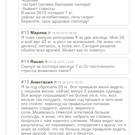
-гастрит (хелика бактерию пилори)
-бывают стрессы
В июне 2015 потерял 7 кг.
сейчас на антибиотиках, лечу гатрит
Берегите, свое здоровье смолоду!
#15
Марина
19.06.2015 08:50
Я тоже скинула килограмм 8 за два месяца. Мне 24,
и мой вес 43 кг, и рост не маленький. Не знаю что
делать(( питаюсь, а толку нет. Сегодня решила
обойти всех врачей. Может как то помогут.
#14
Rauan
04.06.2015 14:38
Скинул за полтора месяца 7 кг.От постоянного
стресса возможно такое?
#13
Анастасия
02.06.2015 08:35
Я за год сбросила 20 кг. Все привыкли меня видеть
с лишним весом, сейчас минус 3 размера одежды.
Все вокруг спрашивают не болею ли я, что, мол
нельзя так похудеть. только год прошел и чего мне
это стояло: переход на правильное питание,
никакого сладкого, ирного, жареного,
соли.ЗАнимаюсь тяжелой атлетикой больше
полугода, и знаю, что вес набрать не сложно,
боорться с ним намного сложнее. Мама видит мои
результаты, но переживает, отправляет к врачу. но я
знаю за собой, что не больна.люди привыкли видеть
меня другой, толстой, вот и бесятся.