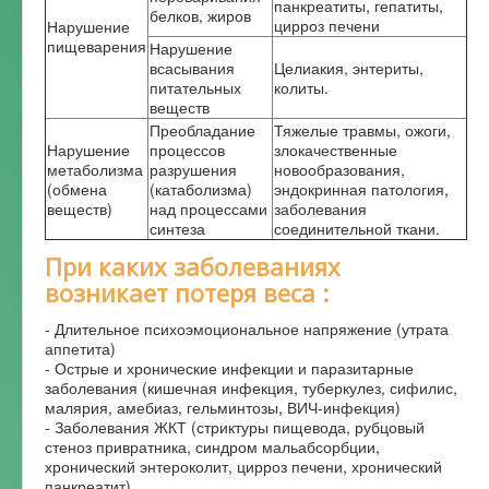
панкреатиты, гепатиты,
белков, жиров
цирроз печени
Нарушение
пищеварения
Нарушение
всасывания
Целиакия, энтериты,
питательных
колиты.
веществ
Преобладание
Тяжелые травмы, ожоги,
Нарушение
процессов
злокачественные
метаболизма
разрушения
новообразования,
(обмена
(катаболизма)
эндокринная патология,
веществ)
над процессами
заболевания
синтеза
соединительной ткани.
При каких заболеваниях
возникает потеря веса :
- Длительное психоэмоциональное напряжение (утрата
аппетита)
- Острые и хронические инфекции и паразитарные
заболевания (кишечная инфекция, туберкулез, сифилис,
малярия, амебиаз, гельминтозы, ВИЧ-инфекция)
- Заболевания ЖКТ (стриктуры пищевода, рубцовый
стеноз привратника, синдром мальабсорбции,
хронический энтероколит, цирроз печени, хронический
панкреатит)