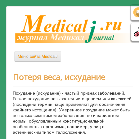
Меню сайта MedicalJ
Весь Медикал
Потеря веса, исхудание
Симптомы
Похудание (исхудание) - частый признак заболеваний.
Заболевания
Резкое похудание называется истощением или кахексией
(последний термин чаще применяют для обозначения
Диагностика
крайнего истощения). Умеренное похудание может быть
Лечение
не только симптомом заболевания, но и вариантом
нормы, обусловленным конституциональной
Советы врача
особенностью организма, например, у лиц с
астеническим типом телосложения.
Альтернативная медицина