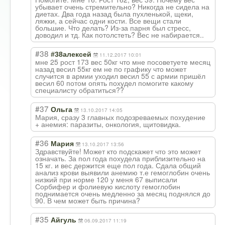
убывает очень стремительно? Никогда не сидела на
диетах. Два года назад была пухленькой, щеки,
ляжки, а сейчас одни кости. Все вещи стали
большие. Что делать? Из-за парня был стресс,
доводил и тд. Как потолстеть? Вес не набирается..
#38
#38алексей
11.12.2017 10:01
мне 25 рост 173 вес 50кг что мне посоветуете месяц
назад весил 55кг ем не по графику что может
случится в армии уходил весил 55 с армии пришёл
весил 60 потом опять похудел помогите какому
специалисту обратиться??
#37
Ольга
13.10.2017 14:05
Мария, сразу 3 главных подозреваемых похудение
+ анемия: паразиты, онкология, щитовидка.
#36
Мария
13.10.2017 13:56
Здравствуйте! Может кто подскажет что это может
означать. За пол года похудела приблизительно на
15 кг. и вес держится еще пол года. Сдала общий
анализ крови выявили анемию т.е гемоглобин очень
низкий при норме 120 у меня 67 выписали
Сорбифер и фолиевую кислоту гемоглобин
поднимается очень медленно за месяц поднялся до
90. В чем может быть причина?
#35
Айгуль
06.09.2017 11:19