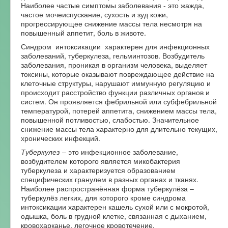
Наиболее частые симптомы заболевания - это жажда,
частое мочеиспускание, сухость и зуд кожи,
прогрессирующее снижение массы тела несмотря на
повышенный аппетит, боль в животе.
Синдром интоксикации характерен для инфекционных
заболеваний, туберкулеза, гельминтозов. Возбудитель
заболевания, проникая в организм человека, выделяет
токсины, которые оказывают повреждающее действие на
клеточные структуры, нарушают иммунную регуляцию и
происходит расстройство функции различных органов и
систем. Он проявляется фебрильной или субфебрильной
температурой, потерей аппетита, снижением массы тела,
повышенной потливостью, слабостью. Значительное
снижение массы тела характерно для длительно текущих,
хронических инфекций.
Туберкулез
– это инфекционное заболевание,
возбудителем которого является микобактерия
туберкулеза и характеризуется образованием
специфических гранулем в разных органах и тканях.
Наиболее распространённая форма туберкулёза –
туберкулёз легких, для которого кроме синдрома
интоксикации характерен кашель сухой или с мокротой,
одышка, боль в грудной клетке, связанная с дыханием,
кровохарканье, легочное кровотечение.