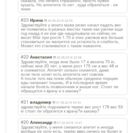
сказала, что ничего страшного, просто нужно
кушать. Но аппетита то нет , куда обратиться - не
знаю
#23
Ирина
30.08.2016 22:05
Здравствуйте у моего мужа резко начал падать вес
ии появились в разных местах такие как узелки еще
год назад я их кое где нащупывала но сейчас он
весит 60кг при росте 1.70 и этих узелков все больше
становиться он жалуется на усталость и слабость.
Может кто сталкивался с таким памагите.
#22
Анастасия
26.08.2016 22:38
Здравствуйте, когда мне было 17 я весила 70 кг,
сейчас мне 20 лет, у меня рост 175 см а вес 48 кг
и снижается. Аппетит сильно снизился, даже
если тело хочет есть аппетита нет совсем.
А после того как поем обычную среднюю порцию
еды начинает тошниь. И в последнее время
начали болеть позвоночник и мыши ног. Стоит ли
обращатся к врачу и к какому?
#21
владимир
07.08.2016 00:44
здравствуйте подскажите теряю вес рост 178 вес 53
кг стоит ли обратится к врачу?и какому?
#20
Александр
07.02.2016 10:47
Здравствуйте, у меня снизился апетит и иногда
вообще не хочу есть, теряю ввес,ничего не болит и