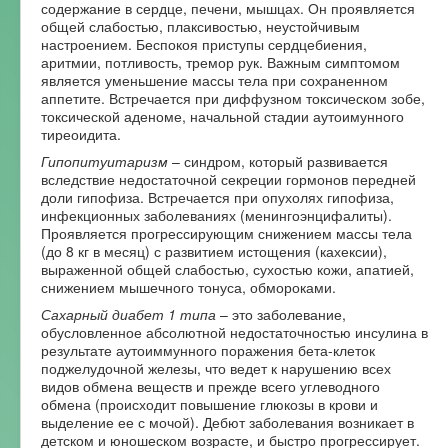
содержание в сердце, печени, мышцах. Он проявляется
общей слабостью, плаксивостью, неустойчивым
настроением. Беспокоя приступы сердцебиения,
аритмии, потливость, тремор рук. Важным симптомом
является уменьшение массы тела при сохраненном
аппетите. Встречается при диффузном токсическом зобе,
токсической аденоме, начальной стадии аутоимунного
тиреоидита.
Гипопитуитаризм
– синдром, который развивается
вследствие недостаточной секреции гормонов передней
доли гипофиза. Встречается при опухолях гипофиза,
инфекционных заболеваниях (менингоэнцифалиты).
Проявляется прогрессирующим снижением массы тела
(до 8 кг в месяц) с развитием истощения (кахексии),
выраженной общей слабостью, сухостью кожи, апатией,
снижением мышечного тонуса, обмороками.
Сахарный диабет 1 типа
– это заболевание,
обусловленное абсолютной недостаточностью инсулина в
результате аутоиммунного поражения бета-клеток
поджелудочной железы, что ведет к нарушению всех
видов обмена веществ и прежде всего углеводного
обмена (происходит повышение глюкозы в крови и
выделение ее с мочой). Дебют заболевания возникает в
детском и юношеском возрасте, и быстро прогрессирует.