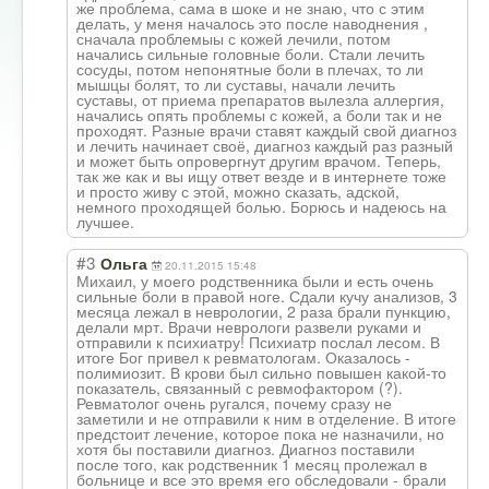
же проблема, сама в шоке и не знаю, что с этим
делать, у меня началось это после наводнения ,
сначала проблемыы с кожей лечили, потом
начались сильные головные боли. Стали лечить
сосуды, потом непонятные боли в плечах, то ли
мышцы болят, то ли суставы, начали лечить
суставы, от приема препаратов вылезла аллергия,
начались опять проблемы с кожей, а боли так и не
проходят. Разные врачи ставят каждый свой диагноз
и лечить начинает своё, диагноз каждый раз разный
и может быть опровергнут другим врачом. Теперь,
так же как и вы ищу ответ везде и в интернете тоже
и просто живу с этой, можно сказать, адской,
немного проходящей болью. Борюсь и надеюсь на
лучшее.
#3
Ольга
20.11.2015 15:48
Михаил, у моего родственника были и есть очень
сильные боли в правой ноге. Сдали кучу анализов, 3
месяца лежал в неврологии, 2 раза брали пункцию,
делали мрт. Врачи неврологи развели руками и
отправили к психиатру! Психиатр послал лесом. В
итоге Бог привел к ревматологам. Оказалось -
полимиозит. В крови был сильно повышен какой-то
показатель, связанный с ревмофактором (?).
Ревматолог очень ругался, почему сразу не
заметили и не отправили к ним в отделение. В итоге
предстоит лечение, которое пока не назначили, но
хотя бы поставили диагноз. Диагноз поставили
после того, как родственник 1 месяц пролежал в
больнице и все это время его обследовали - брали