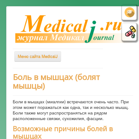
Меню сайта MedicalJ
Весь Медикал
Боль в мышцах (болят
мышцы)
Симптомы
Заболевания
Боли в мышцах (миалгии) встречаются очень часто. При
Диагностика
этом может поражаться как одна, так и несколько мышц.
Боли также могут распространяться на рядом
Лечение
расположенные связки, сухожилия, фасции.
Советы врача
Возможные причины болей в
мышцах
Альтернативная медицина