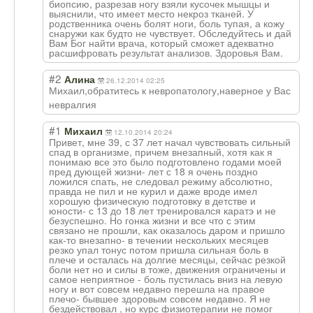
биопсию, разрезав ногу взяли кусочек мышцы и
выяснили, что имеет место некроз тканей. У
родственника очень болят ноги, боль тупая, а кожу
снаружи как будто не чувствует. Обследуйтесь и дай
Вам Бог найти врача, который сможет адекватно
расшифровать результат анализов. Здоровья Вам.
#2
Алина
26.12.2014 02:25
Михаил,обратите
сь к невропатологу,н
аверное у Вас
невралгия
#1
Михаил
12.10.2014 20:24
Привет, мне 39, с 37 лет начал чувствовать сильный
спад в организме, причем внезапный, хотя как я
понимаю все это было подготовлено годами моей
пред дующей жизни- лет с 18 я очень поздно
ложился спать, не следовал режиму абсолютно,
правда не пил и не курил и даже вроде имел
хорошую физическую подготовку в детстве и
юности- с 13 до 18 лет тренировался каратэ и не
безуспешно. Но гонка жизни и все что с этим
связано не прошли, как оказалось даром и пришло
как-то внезапно- в течении нескольких месяцев
резко упал тонус потом пришла сильная боль в
плече и осталась на долгие месяцы, сейчас резкой
боли нет но и силы в тоже, движения ограничены и
самое неприятное - боль пустилась вниз на левую
ногу и вот совсем недавно перешла на правое
плечо- бывшее здоровым совсем недавно. Я не
бездействовал , но курс физиотерапии не помог