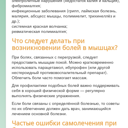
электролитные нарушения (недостаток калия и кальция);
фибромиалгия;
инфекционные заболевания (грипп, лаймская болезнь,
малярия, абсцесс мышцы, полимиелит, трихинеллёз и
др.);
системная красная волчанка;
ревматическая полимиалгия;
Что следует делать при
возникновении болей в мышцах?
При болях, связанных с перегрузкой, следует
предоставить мышцам покой. Можно кратковременно
использовать парацетамол, ибупрофен (или другой
нестероидный противовоспалительный препарат).
Облегчить боли часто помогает массаж.
Для профилактики подобных болей важно поддерживать
себя в хорошей физической форме — регулярно
выполнять физические упражнения.
Если боли связаны с определённой болезнью, то советы
по их облегчению должен дать врач, занимающийся
лечением основной болезни.
Частые ошибки самолечения при