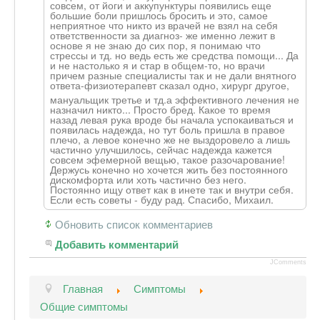
совсем, от йоги и аккупунктуры появились еще
большие боли пришлось бросить и это, самое
неприятное что никто из врачей не взял на себя
ответственности за диагноз- же именно лежит в
основе я не знаю до сих пор, я понимаю что
стрессы и тд. но ведь есть же средства помощи... Да
и не настолько я и стар в общем-то, но врачи
причем разные специалисты так и не дали внятного
ответа-физиотер
апевт сказал одно, хирург другое,
мануальщик третье и тд.а эффективного лечения не
назначил никто... Просто бред. Какое то время
назад левая рука вроде бы начала успокаиваться и
появилась надежда, но тут боль пришла в правое
плечо, а левое конечно же не выздоровело а лишь
частично улучшилось, сейчас надежда кажется
совсем эфемерной вещью, такое разочарование!
Держусь конечно но хочется жить без постоянного
дискомфорта или хоть частично без него.
Постоянно ищу ответ как в инете так и внутри себя.
Если есть советы - буду рад. Спасибо, Михаил.
Обновить список комментариев
Добавить комментарий
JComments
Главная
Симптомы
Общие симптомы