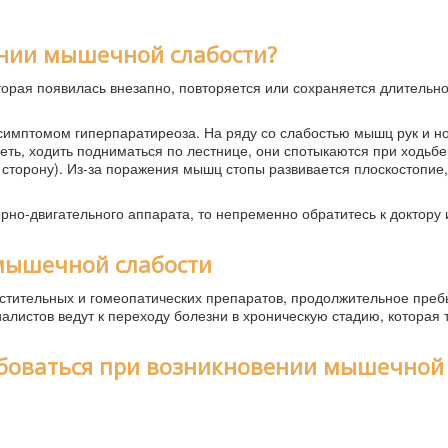
ении мышечной слабости?
орая появилась внезапно, повторяется или сохраняется длительн
мптомом гиперпаратиреоза. На ряду со слабостью мышц рук и но
деть, ходить подниматься по лестнице, они спотыкаются при ходьбе
 сторону). Из-за поражения мышц стопы развивается плоскостопие,
рно-двигательного аппарата, то непременно обратитесь к доктору 
 мышечной слабости
стительных и гомеопатических препаратов, продолжительное пре
алистов ведут к переходу болезни в хроническую стадию, которая 
боваться при возникновении мышечной