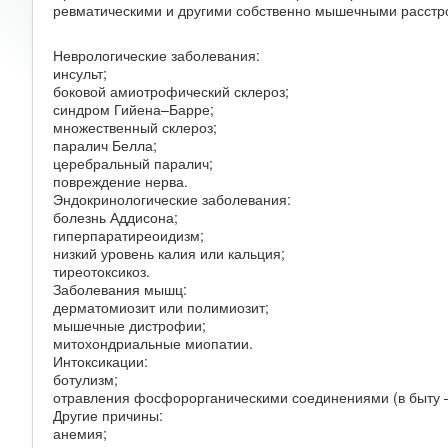
ревматическими и другими собственно мышечными расстр
Неврологические заболевания:
инсульт;
боковой амиотрофический склероз;
синдром Гийена–Барре;
множественный склероз;
паралич Белла;
церебральный паралич;
повреждение нерва.
Эндокринологические заболевания:
болезнь Аддисона;
гиперпаратиреоидизм;
низкий уровень калия или кальция;
тиреотоксикоз.
Заболевания мышц:
дерматомиозит или полимиозит;
мышечные дистрофии;
митохондриальные миопатии.
Интоксикации:
ботулизм;
отравления фосфорорганическими соединениями (в быту 
Другие причины:
анемия;