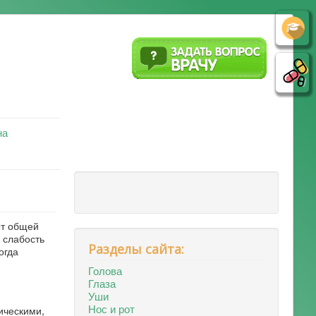
на
от общей
 слабость
Разделы сайта:
огда
Голова
Глаза
Уши
Нос и рот
ическими,