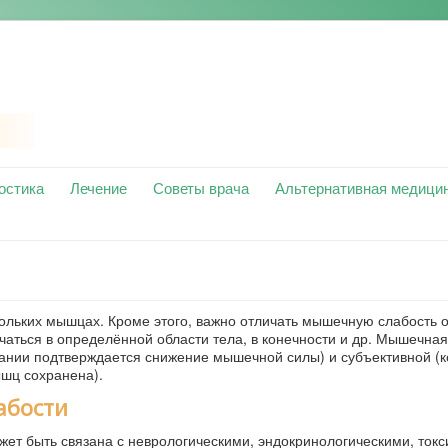
остика
Лечение
Советы врача
Альтернативная медици
льких мышцах. Кроме этого, важно отличать мышечную слабость 
аться в определённой области тела, в конечности и др. Мышечная
ании подтверждается снижение мышечной силы) и субъективной (к
шц сохранена).
абости
т быть связана с неврологическими, эндокринологическими, токс