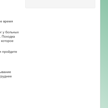
ое время
г у больных
. Походка
 которое
и пройдите
бывание
труднее