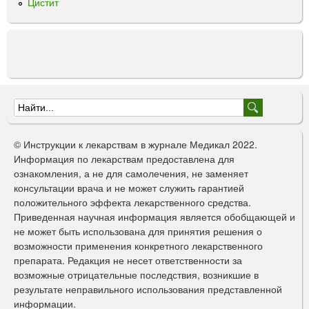
Цистит
Ф
о
© Инструкции к лекарствам в журнале Медикал 2022.
р
Информация по лекарствам предоставлена для
ознакомления, а не для самолечения, не заменяет
м
консультации врача и не может служить гарантией
а
положительного эффекта лекарственного средства.
Приведенная научная информация является обобщающей и
п
не может быть использована для принятия решения о
о
возможности применения конкретного лекарственного
препарата. Редакция не несет ответственности за
и
возможные отрицательные последствия, возникшие в
с
результате неправильного использования представленной
информации.
к