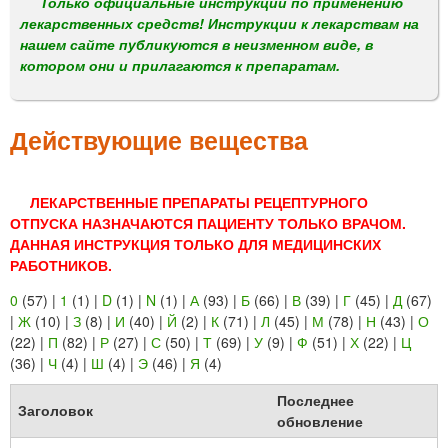
м
Только официальные инструкции по применению
лекарственных средств! Инструкции к лекарствам на
е
нашем сайте публикуются в неизменном виде, в
н
котором они и прилагаются к препаратам.
ю
Действующие вещества
ЛЕКАРСТВЕННЫЕ ПРЕПАРАТЫ РЕЦЕПТУРНОГО
ОТПУСКА НАЗНАЧАЮТСЯ ПАЦИЕНТУ ТОЛЬКО ВРАЧОМ.
ДАННАЯ ИНСТРУКЦИЯ ТОЛЬКО ДЛЯ МЕДИЦИНСКИХ
РАБОТНИКОВ.
0
(57)
|
1
(1)
|
D
(1)
|
N
(1)
|
А
(93)
|
Б
(66)
|
В
(39)
|
Г
(45)
|
Д
(67)
|
Ж
(10)
|
З
(8)
|
И
(40)
|
Й
(2)
|
К
(71)
|
Л
(45)
|
М
(78)
|
Н
(43)
|
О
(22)
|
П
(82)
|
Р
(27)
|
С
(50)
|
Т
(69)
|
У
(9)
|
Ф
(51)
|
Х
(22)
|
Ц
(36)
|
Ч
(4)
|
Ш
(4)
|
Э
(46)
|
Я
(4)
Последнее
Заголовок
обновление