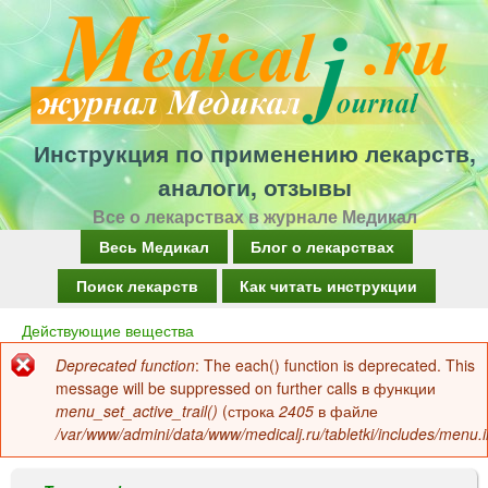
Перейти
к
основному
содержанию
Инструкция по применению лекарств,
аналоги, отзывы
Все о лекарствах в журнале Медикал
Г
Весь Медикал
Блог о лекарствах
л
Поиск лекарств
Как читать инструкции
а
Действующие вещества
Вы
в
Deprecated function
: The each() function is deprecated. This
здесь
Сообщение
н
message will be suppressed on further calls в функции
об
menu_set_active_trail()
(строка
2405
в файле
о
/var/www/admini/data/www/medicalj.ru/tabletki/includes/menu.i
ошибке
е