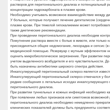
растворов для перитонеального диализа и потенциальный р
концентрации гидрокарбоната в плазме крови.
Необходимо учитывать возможное взаимодействие между д
У больных, которые получают лечение дигиталисом (сердеч
плазме крови. При тяжелой гипокалиемии может потребоват
также диетические рекомендации.
При проведении перитонеального диализа необходим контр
Помутнение раствора вместе с болью в животе, или только н
присоединяться общее недомогание, лихорадка и сепсис (в 
медицинской помощью. Резервуар с мутным эффлюентом нео
оценить микробиологическое загрязнение. При развитии пе
учетом выделенного возбудителя и его чувствительности. Д
быть назначены антибиотики широкого спектра действия.
Инкапсулирующий перитонеальный склероз является извес
Инкапсулирующий перитонеальный склероз отмечался у боль
редкие сообщения о летальных исходах инкапсулирующего п
перитонеального диализа.
При развитии туннельных и кожных инфекций необходимо ка
При появлении любых признаков или симптомов возможной 
перитонеального диализа необходимо немедленно прекратить
клинических показателей должны быть предприняты соотве