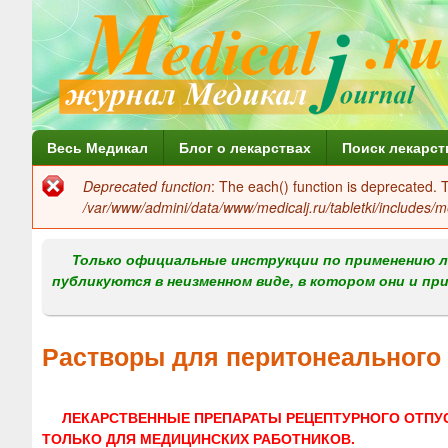
Г
Весь Медикал
Блог о лекарствах
Поиск лекарст
л
Deprecated function
: The each() function is deprecated.
Сообщение
а
/var/www/admini/data/www/medicalj.ru/tabletki/includes/m
об
в
ошибке
Только официальные инструкции по применению л
н
публикуются в неизменном виде, в котором они и пр
о
е
Растворы для перитонеального
м
е
ЛЕКАРСТВЕННЫЕ ПРЕПАРАТЫ РЕЦЕПТУРНОГО ОТПУ
н
ТОЛЬКО ДЛЯ МЕДИЦИНСКИХ РАБОТНИКОВ.