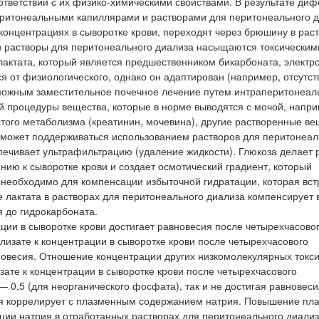
тветствии с их физико-химическими свойствами. В результате диф
ритонеальными капиллярами и растворами для перитонеального д
 концентрациях в сыворотке крови, переходят через брюшину в рас
ии растворы для перитонеального диализа насыщаются токсическим
лактата, который является предшественником бикарбоната, электр
я от физиологического, однако он адаптирован (например, отсутст
зможным заместительное почечное лечение путем интраперитонеал
й процедуры вещества, которые в норме выводятся с мочой, напри
того метаболизма (креатинин, мочевина), другие растворенные ве
с может поддерживаться использованием растворов для перитонеал
печивает ультрафильтрацию (удаление жидкости). Глюкоза делает 
ию к сыворотке крови и создает осмотический градиент, который
о необходимо для компенсации избыточной гидратации, которая вст
 лактата в растворах для перитонеального диализа компенсирует
 до гидрокарбоната.
ции в сыворотке крови достигает равновесия после четырехчасово
изате к концентрации в сыворотке крови после четырехчасового
авновесия. Отношение концентрации других низкомолекулярных токс
зате к концентрации в сыворотке крови после четырехчасового
— 0,5 (для неорганического фосфата), так и не достигая равновеси
ия коррелирует с плазменным содержанием натрия. Повышение пл
ии натрия в отработанных растворах для перитонеального диализ