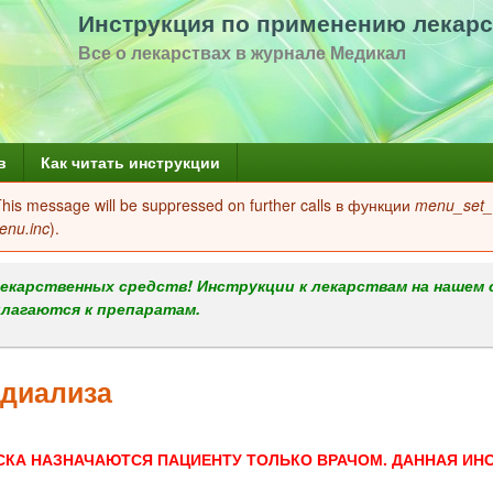
Перейти
Инструкция по применению лекарс
к
Все о лекарствах в журнале Медикал
основному
содержанию
в
Как читать инструкции
 This message will be suppressed on further calls в функции
menu_set_a
enu.inc
).
екарственных средств! Инструкции к лекарствам на нашем 
илагаются к препаратам.
 диализа
СКА НАЗНАЧАЮТСЯ ПАЦИЕНТУ ТОЛЬКО ВРАЧОМ. ДАННАЯ ИН