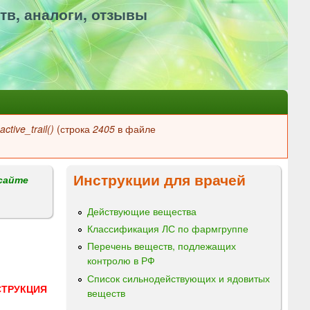
тв, аналоги, отзывы
ctive_trail()
(строка
2405
в файле
Инструкции для врачей
сайте
Действующие вещества
Классификация ЛС по фармгруппе
Перечень веществ, подлежащих
контролю в РФ
Список сильнодействующих и ядовитых
СТРУКЦИЯ
веществ