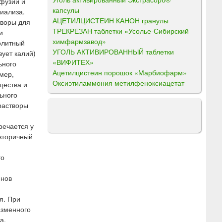
фузии и
капсулы
иализа.
АЦЕТИЛЦИСТЕИН КАНОН гранулы
творы для
ТРЕКРЕЗАН таблетки «Усолье-Сибирский
и
химфармзавод»
олитный
УГОЛЬ АКТИВИРОВАННЫЙ таблетки
вует калий)
«ВИФИТЕХ»
ьного
Ацетилцистеин порошок «Марбиофарм»
мер,
Оксиэтиламмония метилфеноксиацетат
щества и
ьного
растворы
речается у
 вторичный
го
инов
я. При
азменного
а.