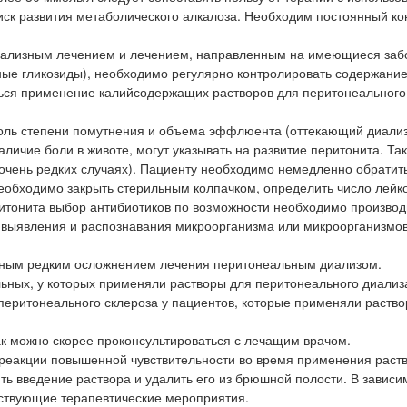
иск развития метаболического алкалоза. Необходим постоянный ко
иализным лечением и лечением, направленным на имеющиеся заб
ные гликозиды), необходимо регулярно контролировать содержание
ься применение калийсодержащих растворов для перитонеального 
оль степени помутнения и объема эффлюента (оттекающий диализ
аличие боли в животе, могут указывать на развитие перитонита. Та
очень редких случаях). Пациенту необходимо немедленно обратить
бходимо закрыть стерильным колпачком, определить число лейко
ритонита выбор антибиотиков по возможности необходимо производ
о выявления и распознавания микроорганизма или микроорганизмов
тным редким осложнением лечения перитонеальным диализом.
ных, у которых применяли растворы для перитонеального диализа
еритонеального склероза у пациентов, которые применяли раство
к можно скорее проконсультироваться с лечащим врачом.
реакции повышенной чувствительности во время применения раст
 введение раствора и удалить его из брюшной полости. В зависи
тствующие терапевтические мероприятия.