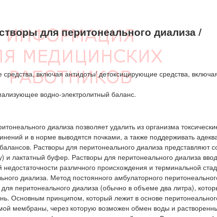
творы для перитонеального диализа /
средства, включая антидоты/ детоксицирующие средства, включая
мализующее водно-электролитный баланс.
итонеального диализа позволяет удалить из организма токсически
нений и в норме выводятся почками, а также поддерживать адекв
 балансов. Растворы для перитонеального диализа представляют с
зу) и лактатный буфер. Растворы для перитонеального диализа вво
й недостаточности различного происхождения и терминальной ста
ьного диализа. Метод постоянного амбулаторного перитонеальног
для перитонеального диализа (обычно в объеме два литра), кото
ень. Основным принципом, который лежит в основе перитонеальног
мой мембраны, через которую возможен обмен воды и растворенн