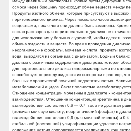
между диализным раствором и кровью путем диффузии в соо
осмоса через брюшину происходит обмен веществ между пе
Продукты азотного обмена, которые присутствуют в высоких
перитонеального диализа. Через несколько часов экспозиц
веществами, после чего они должны быть заменены. Кроме 
состав растворов для перитонеального диализа не отличаетс
для использования у больных с уремией, чтобы сделать во
обмена жидкости и веществ. Во время проведения диализно
неорганические фосфаты, мочевая кислота, продукты азотис
вода, выводятся из организма с диализатом. Водный балан
диализа с различным содержанием декстрозы, которая обес
для перитонеального диализа гиперосмолярными по отношен
способствует переходу жидкости из сыворотки в раствор, чт
больных с хронической почечной недостаточностью. Наличие
метаболический ацидоз. Лактат полностью метаболизируется
Отношение концентрации мочевины в диализате к концентра
взаимодействия. Отношение концентрации креатинина в диал
взаимодействия составляет 0,6 — 0,7, так и не достигая р
(включая мочевую кислоту, неорганический фосфат) в диали
взаимодействия составляет 0,6 (для мочевой кислоты) и 0,4 
стабильной (постоянной) ультрафильтрации удаление натр
содержания натрия сопровождается увеличением концентрац