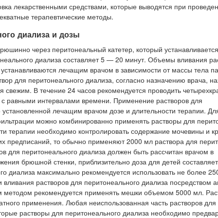
вка лекарственными средствами, которые выводятся при проведе
декватные терапевтические методы.
ого диализа и дозы
брюшинно через перитонеальный катетер, который устанавливаетс
онеального диализа составляет 5 — 20 минут. Объемы вливания ра
 устанавливаются лечащим врачом в зависимости от массы тела п
вор для перитонеального диализа, согласно назначению врача, на
я свежим. В течение 24 часов рекомендуется проводить четырехкр
л с равными интервалами времени. Применение растворов для
о установленной лечащим врачом дозе и длительности терапии. Дл
афильтрации можно комбинированно применять растворы для перит
ти терапии необходимо контролировать содержание мочевины и к
гих предписаний, то обычно применяют 2000 мл раствора для пери
ов для перитонеального диализа должен быть рассчитан врачом в
ряжения брюшной стенки, приблизительно доза для детей составляе
го диализа максимально рекомендуется использовать не более 25
и вливания растворов для перитонеального диализа посредством 
м методом рекомендуется применять мешки объемом 5000 мл. Рас
атного применения. Любая неиспользованная часть растворов для
оторые растворы для перитонеального диализа необходимо предва