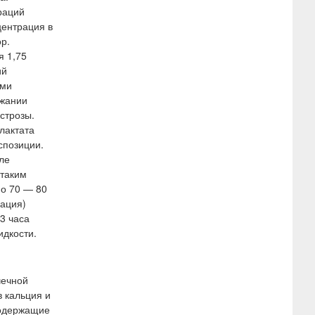
раций
центрация в
р.
я 1,75
ий
ыми
ржании
строзы.
лактата
спозиции.
ле
 таким
но 70 — 80
рация)
3 часа
идкости.
чечной
в кальция и
содержащие