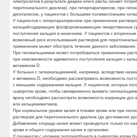
электролитов в результате диареи или/и рвоты (может потр
перитонеального диализа), при гиперпаратиреозе, при гипо
дигиталисом, у пациентов с большими поликистозными почк
У пациентов с гиперпаратиреозом при применении растворо
кальцийсодержащие фосфорсвязывающие лекарственные сред
поступление кальция в кишечнике. У пациентов с вторичны
возможный риск использования растворов для перитонеальног
применение может обострить течение данного заболевания.
При гипокальциемии может потребоваться применение раст
при невозможности адекватного поступления кальция с к
витамином D.
У больных с гиперкальциемией, например, вследствие наз
и витамина D, необходимо рассматривать возможность пост
с меньшим содержанием кальция. У пациентов, которые полу
сыворотке крови, чтобы своевременно выявить гипокальцие
врачу необходимо рассмотреть возможность коррекции доз а
или кальцимиметиков.
При нормальном уровне калия в плазме крови или при гипо
растворам для перитонеального диализа (до достижения уро
Добавление хлорида калия может проводиться только по на
крови и общего содержания калия в организме.
У пациентов с уровнем гидрокарбоната в сыворотке крови бо