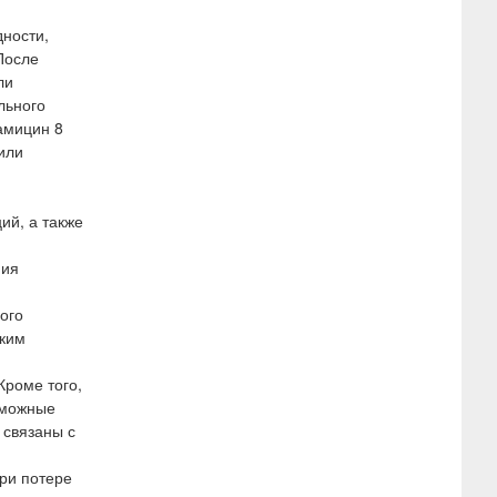
дности,
После
ли
льного
тамицин 8
или
ий, а также
ния
ого
аким
Кроме того,
зможные
 связаны с
ри потере