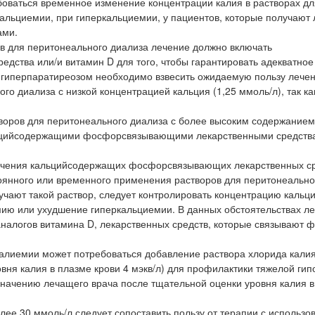
ебоваться временное изменение концентрации калия в растворах дл
кальциемии, при гиперкальциемии, у пациентов, которые получают
ами.
в для перитонеального диализа лечение должно включать
ства или/и витамин D для того, чтобы гарантировать адекватное
м гиперпаратиреозом необходимо взвесить ожидаемую пользу лечен
о диализа с низкой концентрацией кальция (1,25 ммоль/л), так ка
воров для перитонеального диализа с более высоким содержанием
альцийсодержащими фосфорсвязывающими лекарственными средств
начения кальцийсодержащих фосфорсвязывающих лекарственных ср
оянного или временного применения растворов для перитонеально
чают такой раствор, следует контролировать концентрацию кальци
мию или ухудшение гиперкальциемии. В данных обстоятельствах 
налогов витамина D, лекарственных средств, которые связывают ф
калиемии может потребоваться добавление раствора хлорида калия
вня калия в плазме крови 4 мэкв/л) для профилактики тяжелой ги
значению лечащего врача после тщательной оценки уровня калия в
лее 30 ммоль/л следует сопоставить пользу от терапии с использ