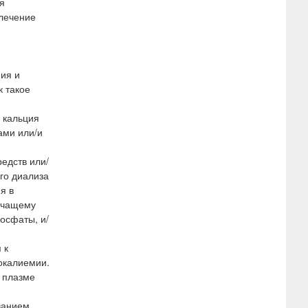
я
 лечение
ия и
к такое
 кальция
ами или/и
едств или/
го диализа
я в
лечащему
осфаты, и/
 к
покалиемии.
 плазме
ованием