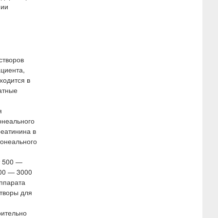
нии
я
створов
ациента,
ходится в
атные
я
онеального
реатинина в
тонеального
т 500 —
00 — 3000
аппарата
творы для
рительно