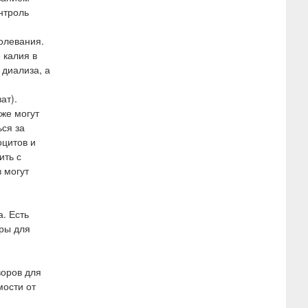
нтроль
олевания.
 калия в
диализа, а
ат).
кже могут
ся за
цитов и
ить с
 могут
. Есть
ры для
воров для
мости от