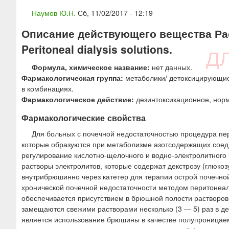
ю
Наумов Ю.Н.
Сб, 11/02/2017 - 12:19
Описание действующего вещества Рас
Peritoneal dialysis solutions.
Формула, химическое название:
нет данных.
Фармакологическая группа:
метаболики/ детоксицирующие 
в комбинациях.
Фармакологическое действие:
дезинтоксикационное, нор
Фармакологические свойства
Для больных с почечной недостаточностью процедура пер
которые образуются при метаболизме азотсодержащих соеди
регулирование кислотно-щелочного и водно-электролитного
растворы электролитов, которые содержат декстрозу (глюко
внутрибрюшинно через катетер для терапии острой почечно
хронической почечной недостаточности методом перитонеал
обеспечивается присутствием в брюшной полости растворов 
замещаются свежими растворами несколько (3 — 5) раз в д
является использование брюшины в качестве полупроницае