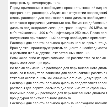
подогреть до температуры тела.
Перед применением необходимо проверить внешний вид систе
прозрачность раствора), убедиться в отсутствии повреждени
смены растворов для перитонеального диализа необходимо 
эффлюент прозрачен, уничтожьте его. Возможно добавлени
диализа под контролем лечащего врача: инсулин 20 МЕ/л, ге
мг/л, тейкопланин 400 мг/л, цефтазидим 250 мг/л. После по
помутнения приготовленный раствор необходимо применят
Растворы для перитонеального диализа нельзя применять д
Врач должен проинструктировать пациента о необходимости 
о развитии любых других нежелательных явлений.
Если какое-либо из противопоказаний развивается во время
принимает лечащий врач.
Во время применения растворов для перитонеального диали
баланса и массу тела пациента для профилактики развития 
тяжелым осложнениям как снижение объема циркулирующей к
Растворы для перитонеального диализа представляют собой р
растворы для перитонеального диализа имеют нейтральный 
побочные реакции растворов для перитонеального диализа 
процедурой перитонеального диализа.
Растворы для перитонеального диализа необходимо назнача