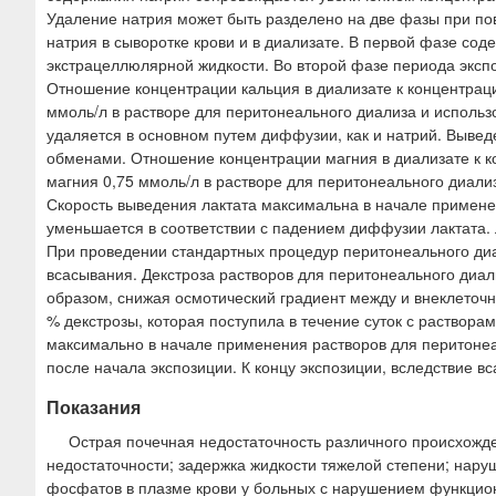
Удаление натрия может быть разделено на две фазы при п
натрия в сыворотке крови и в диализате. В первой фазе сод
экстрацеллюлярной жидкости. Во второй фазе периода эксп
Отношение концентрации кальция в диализате к концентраци
ммоль/л в растворе для перитонеального диализа и исполь
удаляется в основном путем диффузии, как и натрий. Выве
обменами. Отношение концентрации магния в диализате к к
магния 0,75 ммоль/л в растворе для перитонеального диали
Скорость выведения лактата максимальна в начале примене
уменьшается в соответствии с падением диффузии лактата. 
При проведении стандартных процедур перитонеального диал
всасывания. Декстроза растворов для перитонеального диал
образом, снижая осмотический градиент между и внеклеточ
% декстрозы, которая поступила в течение суток с раствор
максимально в начале применения растворов для перитонеа
после начала экспозиции. К концу экспозиции, вследствие 
Показания
Острая почечная недостаточность различного происхожд
недостаточности; задержка жидкости тяжелой степени; нару
фосфатов в плазме крови у больных с нарушением функцио