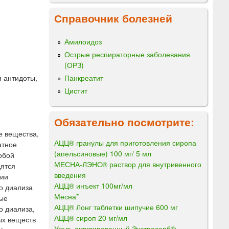
Справочник болезней
Амилоидоз
Острые респираторные заболевания
(ОРЗ)
 антидоты,
Панкреатит
Цистит
Обязательно посмотрите:
е вещества,
АЦЦ® гранулы для приготовления сиропа
атное
(апельсиновые) 100 мг/ 5 мл
обой
МЕСНА-ЛЭНС® раствор для внутривенного
дятся
введения
дии
АЦЦ® инъект 100мг/мл
о диализа
Месна*
рые
АЦЦ® Лонг таблетки шипучие 600 мг
о диализа,
АЦЦ® сироп 20 мг/мл
ых веществ
Уголь активированный Экстрасорб®