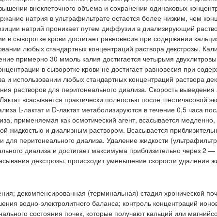
овышении внеклеточного объема и сохранении одинаковых концент
ержание натрия в ультрафильтрате остается более низким, чем кон
озиции натрий проникает путем диффузии в диализирующий раство
и в сыворотке крови достигает равновесия при содержании кальци
зовании любых стандартных концентраций раствора декстрозы. Кал
дение примерно 30 ммоль калия достигается четырьмя двухлитров
онцентрации в сыворотке крови не достигает равновесия при соде
за и использовании любых стандартных концентраций раствора дек
ния растворов для перитонеального диализа. Скорость выведения 
Лактат всасывается практически полностью после шестичасовой эк
иза L-лактат и D-лактат метаболизируются в течение 0,5 часа пос
иза, применяемая как осмотический агент, всасывается медленно,
ной жидкостью и диализным раствором. Всасывается приблизитель
ами для перитонеального диализа. Удаление жидкости (ультрафильт
льного диализа и достигает максимума приблизительно через 2 — 
всасывания декстрозы, происходит уменьшение скорости удаления ж
ения; декомпенсированная (терминальная) стадия хронической по
шения водно-электролитного баланса; контроль концентраций ионо
нального состояния почек, которые получают кальций или магний