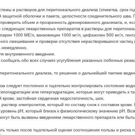
мы и растворов для перитонеального диализа (этикетка, срок го
й защитной оболочки и пакета, целостности соединительного шва. 
проверить объем и прозрачность дренированного диализата, и, ес
е следующих лекарственных препаратов в растворы для перитонеа
парин 1000 МЕ/л, ванкомицин 1000 мг/л, цефазолин 500 мг/л, ген
лного смешивания и проверки отсутствия нерастворившихся частиц 
ь немедленно.
ля внутривенного введения.
сообщать обо всех случаях усугубления указанных побочных реакц
 перитонеального диализа, то решение о дальнейшей тактике веде
за следует постоянно и тщательно контролировать состояние водн
гипогидратации или гипергидратации, которые могут приводить к т
рови, застойная сердечная недостаточность, шок.
аствор электролитов, который по составу схож с составом крови. 
уровень pH, который близок к физиологическому значению pH. Во
могут быть вызваны введением лекарственного препарата или быть
ть только после тщательной оценки соотношения пользы и риска п