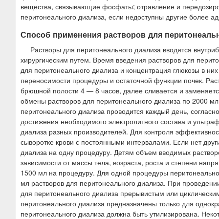
вещества, связывающие фосфаты; отравление и передозиро
перитонеального диализа, если недоступны другие более а
Способ применения растворов для перитонеальн
Растворы для перитонеального диализа вводятся внутри
хирургическим путем. Время введения растворов для перит
для перитонеального диализа и концентрация глюкозы в них
переносимости процедуры и остаточной функции почек. Раст
брюшной полости 4 — 8 часов, далее сливается и заменяетс
обмены растворов для перитонеального диализа по 2000 м
перитонеального диализа проводится каждый день, согласн
достижения необходимого электролитного состава и ультр
диализа разных производителей. Для контроля эффективнос
сыворотке крови с постоянными интервалами. Если нет дру
диализа на одну процедуру. Детям объем вводимых раствор
зависимости от массы тела, возраста, роста и степени нап
1500 мл на процедуру. Для одной процедуры перитонеально
мл растворов для перитонеального диализа. При проведени
для перитонеального диализа прерывистым или циклически
перитонеального диализа предназначены только для однокр
перитонеального диализа должна быть утилизирована. Нек