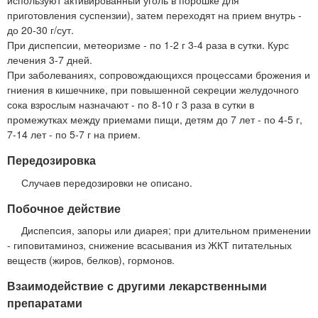
используют активированный уголь в порошке для
приготовления суспензии), затем переходят на прием внутрь -
до 20-30 г/сут.
При диспепсии, метеоризме - по 1-2 г 3-4 раза в сутки. Курс
лечения 3-7 дней.
При заболеваниях, сопровождающихся процессами брожения и
гниения в кишечнике, при повышенной секреции желудочного
сока взрослым назначают - по 8-10 г 3 раза в сутки в
промежутках между приемами пищи, детям до 7 лет - по 4-5 г,
7-14 лет - по 5-7 г на прием.
Передозировка
Случаев передозировки не описано.
Побочное действие
Диспепсия, запоры или диарея; при длительном применении
- гиповитаминоз, снижение всасывания из ЖКТ питательных
веществ (жиров, белков), гормонов.
Взаимодействие с другими лекарственными
препаратами