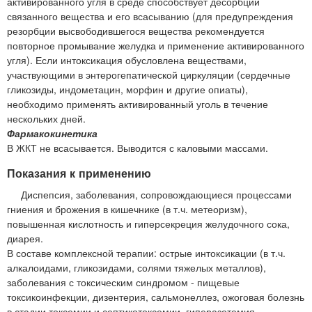
активированного угля в среде способствует десорбции
связанного вещества и его всасыванию (для предупреждения
резорбции высвободившегося вещества рекомендуется
повторное промывание желудка и применение активированного
угля). Если интоксикация обусловлена веществами,
участвующими в энтерогепатической циркуляции (сердечные
гликозиды, индометацин, морфин и другие опиаты),
необходимо применять активированный уголь в течение
нескольких дней.
Фармакокинетика
В ЖКТ не всасывается. Выводится с каловыми массами.
Показания к применению
Диспепсия, заболевания, сопровождающиеся процессами
гниения и брожения в кишечнике (в т.ч. метеоризм),
повышенная кислотность и гиперсекреция желудочного сока,
диарея.
В составе комплексной терапии: острые интоксикации (в т.ч.
алкалоидами, гликозидами, солями тяжелых металлов),
заболевания с токсическим синдромом - пищевые
токсикоинфекции, дизентерия, сальмонеллез, ожоговая болезнь
в стадии токсемии и септикотоксемии, гиперазотемия