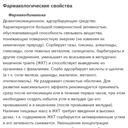
Фармакологические свойства
Фармакодинамика
Дезинтоксикационное, адсорбирующее средство.
Характеризуется большой поверхностной активностью,
обусловливающей способность связывать вещества,
понижающие поверхностную энергию (не изменяя их
химическую природу). Сорбирует газы, токсины, алкалоиды,
гликозиды, соли тяжелых металлов, салицилаты, барбитураты и
другие соединения, уменьшает их всасывание в желудочно-
кишечном тракте (ЖКТ) и способствует выведению из
организма с фекалиями. Слабо адсорбирует кислоты и щелочи
(в т.ч. соли железа, цианиды, малатион, метанол,
этиленгликоль). Не раздражает слизистые оболочки. Для
развития максимального эффекта рекомендуется принимать
сразу после интоксикации или в течение первых часов, при этом
необходимо создать избыток угля в желудке (до его
промывания) и в кишечнике (после промывания желудка).
Наличие пищевых масс в ЖКТ требует введения в высоких
дозах, т.к. содержимое ЖКТ сорбируется активированным углем
и его активность снижается. Уменьшение концентрации