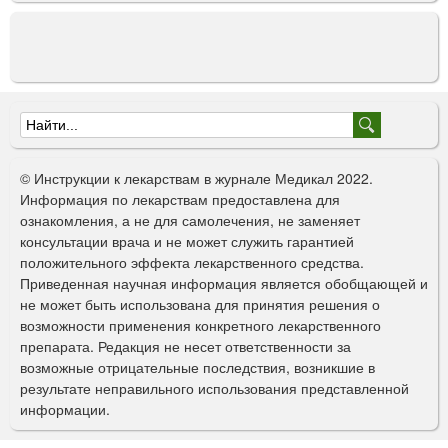
Ф
о
© Инструкции к лекарствам в журнале Медикал 2022.
р
Информация по лекарствам предоставлена для
ознакомления, а не для самолечения, не заменяет
м
консультации врача и не может служить гарантией
а
положительного эффекта лекарственного средства.
Приведенная научная информация является обобщающей и
п
не может быть использована для принятия решения о
о
возможности применения конкретного лекарственного
препарата. Редакция не несет ответственности за
и
возможные отрицательные последствия, возникшие в
с
результате неправильного использования представленной
информации.
к
а