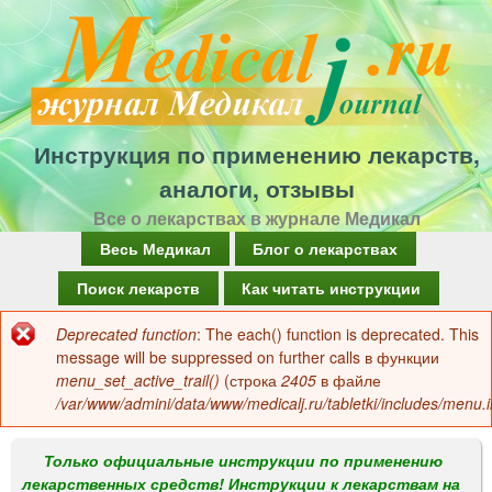
Перейти
к
основному
содержанию
Инструкция по применению лекарств,
аналоги, отзывы
Все о лекарствах в журнале Медикал
Г
Весь Медикал
Блог о лекарствах
л
Поиск лекарств
Как читать инструкции
а
Deprecated function
: The each() function is deprecated. This
Сообщение
в
message will be suppressed on further calls в функции
об
menu_set_active_trail()
(строка
2405
в файле
н
/var/www/admini/data/www/medicalj.ru/tabletki/includes/menu.i
ошибке
о
е
Только официальные инструкции по применению
лекарственных средств! Инструкции к лекарствам на