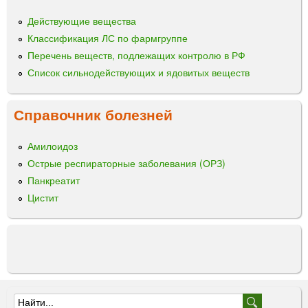
т
ц
а
Действующие вещества
ы
б
Классификация ЛС по фармгруппе
л
Перечень веществ, подлежащих контролю в РФ
е
Список сильнодействующих и ядовитых веществ
т
к
и
Справочник болезней
Амилоидоз
Острые респираторные заболевания (ОРЗ)
Панкреатит
Цистит