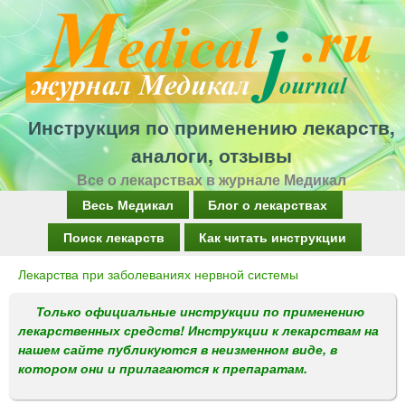
Перейти
к
основному
содержанию
Инструкция по применению лекарств,
аналоги, отзывы
Все о лекарствах в журнале Медикал
Г
Весь Медикал
Блог о лекарствах
л
Поиск лекарств
Как читать инструкции
а
Лекарства при заболеваниях нервной системы
Вы
в
здесь
Только официальные инструкции по применению
н
лекарственных средств! Инструкции к лекарствам на
о
нашем сайте публикуются в неизменном виде, в
котором они и прилагаются к препаратам.
е