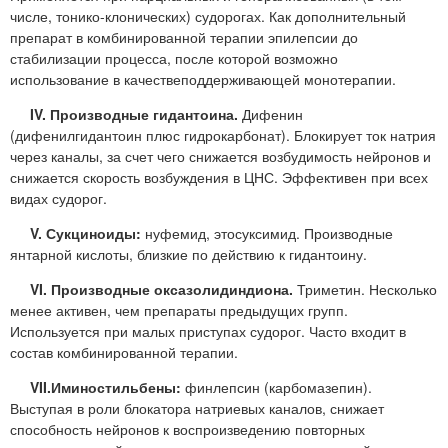
числе, тонико-клонических) судорогах. Как дополнительный
препарат в комбинированной терапии эпилепсии до
стабилизации процесса, после которой возможно
использование в качествеподдерживающей монотерапии.
IV. Производные гидантоина.
Дифенин
(дифенилгидантоин плюс гидрокарбонат). Блокирует ток натрия
через каналы, за счет чего снижается возбудимость нейронов и
снижается скорость возбуждения в ЦНС. Эффективен при всех
видах судорог.
V. Сукциноиды:
нуфемид, этосуксимид. Производные
янтарной кислоты, близкие по действию к гидантоину.
VI. Производные оксазолидиндиона.
Триметин. Несколько
менее активен, чем препараты предыдущих групп.
Используется при малых приступах судорог. Часто входит в
состав комбинированной терапии.
VII.Иминостильбены:
финлепсин (карбомазепин).
Выступая в роли блокатора натриевых каналов, снижает
способность нейронов к воспроизведению повторных