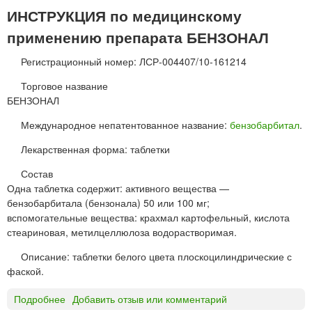
г
Р
ИНСТРУКЦИЯ по медицинскому
и
О
применению препарата БЕНЗОНАЛ
р
Е
о
В
Регистрационный номер: ЛСР-004407/10-161214
в
А
а
Я
Торговое название
н
К
БЕНЗОНАЛ
н
И
о
Международное непатентованное название:
бензобарбитал
.
С
г
Л
Лекарственная форма: таблетки
о
О
д
Т
Состав
е
А
Одна таблетка содержит: активного вещества —
й
т
бензобарбитала (бензонала) 50 или 100 мг;
с
а
вспомогательные вещества: крахмал картофельный, кислота
т
б
стеариновая, метилцеллюлоза водорастворимая.
в
л
и
Описание: таблетки белого цвета плоскоцилиндрические с
е
я
фаской.
т
к
Подробнее
о
Добавить отзыв или комментарий
и