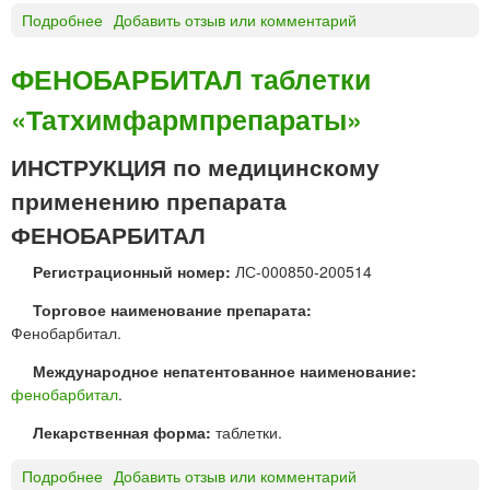
о
0
Подробнее
о
Добавить отзыв или комментарий
б
0
Ф
о
м
Е
ж
ФЕНОБАРБИТАЛ таблетки
г
Н
д
«
«Татхимфармпрепараты»
О
е
А
Б
н
н
А
ИНСТРУКЦИЯ по медицинскому
и
ж
Р
е
применению препарата
е
Б
м
р
И
ФЕНОБАРБИТАЛ
«
о
Т
О
-
Регистрационный номер:
ЛС-000850-200514
А
б
С
Л
н
Торговое наименование препарата:
у
т
и
Фенобарбитал.
д
а
н
ж
б
с
Международное непатентованное наименование:
е
л
к
фенобарбитал
.
н
е
а
с
Лекарственная форма:
таблетки.
т
я
к
к
»
Подробнее
о
Добавить отзыв или комментарий
и
и