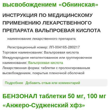
высвобождением «Обнинская»
А
д
Р
о
ИНСТРУКЦИЯ ПО МЕДИЦИНСКОМУ
И
Н
ПРИМЕНЕНИЮ ЛЕКАРСТВЕННОГО
®
ПРЕПАРАТА ВАЛЬПРОЕВАЯ КИСЛОТА
X
Р
наименование лекарственного препарата
т
а
Регистрационный номер: ЛП-004165-280217
б
Торговое наименование: Вальпроевая кислота
л
Международное непатентованное или группировочное
е
наименование:
Вальпроевая кислота
т
Лекарственная форма: таблетки с пролонгированным
к
высвобождением, покрытые пленочной оболочкой
и
п
Подробнее
о
Добавить отзыв или комментарий
р
В
о
А
БЕНЗОНАЛ таблетки 50 мг, 100 мг
л
Л
о
«Анжеро-Судженский хфз»
Ь
н
П