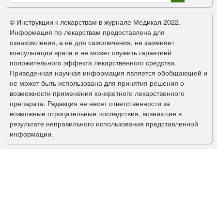
Ф
о
© Инструкции к лекарствам в журнале Медикал 2022.
р
Информация по лекарствам предоставлена для
ознакомления, а не для самолечения, не заменяет
м
консультации врача и не может служить гарантией
а
положительного эффекта лекарственного средства.
Приведенная научная информация является обобщающей и
п
не может быть использована для принятия решения о
о
возможности применения конкретного лекарственного
препарата. Редакция не несет ответственности за
и
возможные отрицательные последствия, возникшие в
с
результате неправильного использования представленной
информации.
к
а