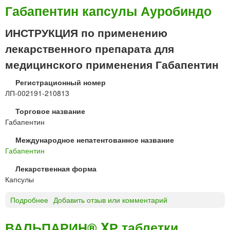
У
а
Габапентин капсулы Ауробиндо
с
б
о
а
ИНСТРУКЦИЯ по применению
л
г
лекарственного препарата для
ь
а
е
м
медицинского применения Габапентин
-
м
С
а
Регистрационный номер
и
®
ЛП-002191-210813
б
к
Торговое название
и
а
Габапентин
р
п
с
с
Международное непатентованное название
к
у
Габапентин
и
л
й
ы
Лекарственная форма
х
Капсулы
ф
з
Подробнее
о
Добавить отзыв или комментарий
»
Г
а
ВАЛЬПАРИН® XР таблетки