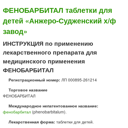
Б
с
Е
ФЕНОБАРБИТАЛ таблетки для
п
Н
р
детей «Анжеро-Судженский х/ф
З
о
О
л
завод»
Н
о
А
н
ИНСТРУКЦИЯ по применению
Л
г
т
и
лекарственного препарата для
а
р
медицинского применения
б
о
л
в
ФЕНОБАРБИТАЛ
е
а
т
Регистрационный номер:
ЛП 000895-261214
н
к
н
Торговое название
и
ы
ФЕНОБАРБИТАЛ
5
м
0
в
Международное непатентованное название:
м
ы
фенобарбитал
(phenobarbitalum).
г
с
,
Лекарственная форма:
таблетки для детей.
в
1