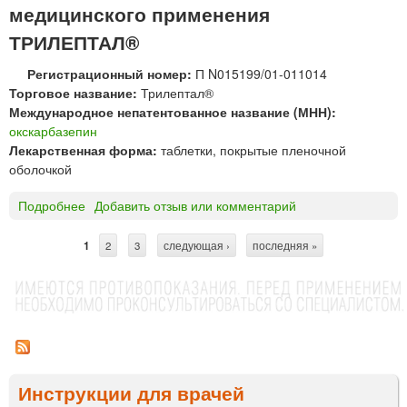
Т
м
н
медицинского применения
а
а
с
ТРИЛЕПТАЛ®
т
т
к
х
т
и
Регистрационный номер:
П N015199/01-011014
и
а
й
Торговое название:
Трилептал®
м
б
х
Международное непатентованное название (МНН):
ф
л
/
окскарбазепин
а
е
ф
Лекарственная форма:
таблетки, покрытые пленочной
р
т
з
оболочкой
м
к
а
п
и
в
Подробнее
о
Добавить отзыв или комментарий
р
«
о
Т
е
Б
д
Р
1
2
3
следующая ›
последняя »
п
и
»
С
И
а
о
Л
т
р
к
Е
а
о
р
П
т
м
Т
а
ы
»
А
»
н
Л
Инструкции для врачей
и
®