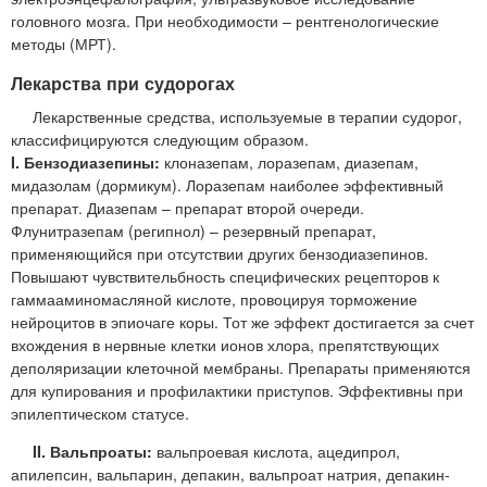
головного мозга. При необходимости – рентгенологические
методы (МРТ).
Лекарства при судорогах
Лекарственные средства, используемые в терапии судорог,
классифицируются следующим образом.
I. Бензодиазепины:
клоназепам, лоразепам, диазепам,
мидазолам (дормикум). Лоразепам наиболее эффективный
препарат. Диазепам – препарат второй очереди.
Флунитразепам (регипнол) – резервный препарат,
применяющийся при отсутствии других бензодиазепинов.
Повышают чувствительбность специфических рецепторов к
гаммааминомасляной кислоте, провоцируя торможение
нейроцитов в эпиочаге коры. Тот же эффект достигается за счет
вхождения в нервные клетки ионов хлора, препятствующих
деполяризации клеточной мембраны. Препараты применяются
для купирования и профилактики приступов. Эффективны при
эпилептическом статусе.
II. Вальпроаты:
вальпроевая кислота, ацедипрол,
апилепсин, вальпарин, депакин, вальпроат натрия, депакин-