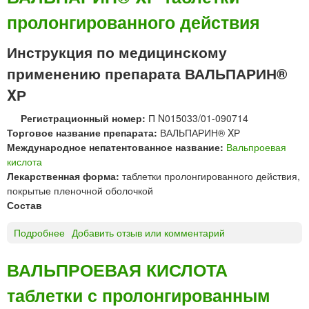
б
пролонгированного действия
а
п
е
Инструкция по медицинскому
н
применению препарата ВАЛЬПАРИН®
т
и
XР
н
Регистрационный номер:
П N015033/01-090714
к
Торговое название препарата:
ВАЛЬПАРИН® XР
а
Международное непатентованное название:
Вальпроевая
п
кислота
с
Лекарственная форма:
таблетки пролонгированного действия,
у
покрытые пленочной оболочкой
л
Состав
ы
А
Подробнее
о
Добавить отзыв или комментарий
у
В
р
А
о
ВАЛЬПРОЕВАЯ КИСЛОТА
Л
б
таблетки с пролонгированным
Ь
и
П
н