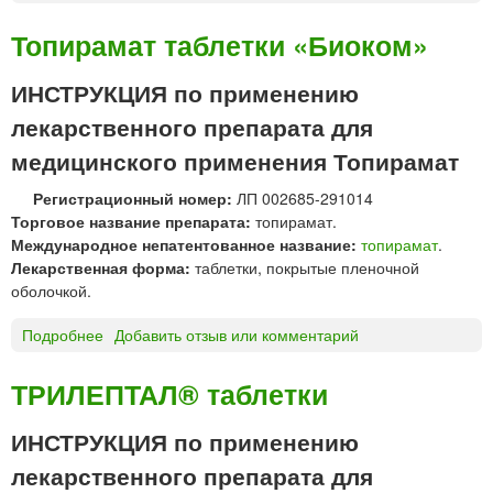
Ф
й
д
Е
х
л
Топирамат таблетки «Биоком»
Н
ф
я
О
з
д
ИНСТРУКЦИЯ по применению
Б
»
е
лекарственного препарата для
А
т
Р
е
медицинского применения Топирамат
Б
й
И
«
Регистрационный номер:
ЛП 002685-291014
Т
А
Торговое название препарата:
топирамат.
А
н
Международное непатентованное название:
топирамат
.
Л
ж
Лекарственная форма:
таблетки, покрытые пленочной
т
е
оболочкой.
а
р
б
Подробнее
о
Добавить отзыв или комментарий
о
л
Т
-
е
о
С
ТРИЛЕПТАЛ® таблетки
т
п
у
к
и
д
ИНСТРУКЦИЯ по применению
и
р
ж
лекарственного препарата для
«
а
е