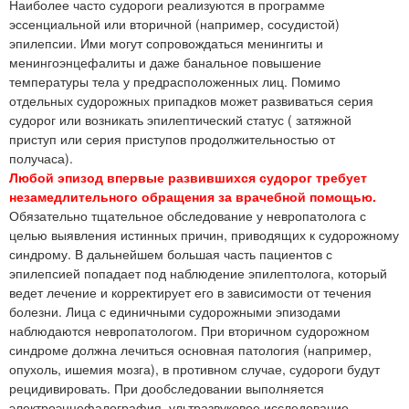
Наиболее часто судороги реализуются в программе
эссенциальной или вторичной (например, сосудистой)
эпилепсии. Ими могут сопровождаться менингиты и
менингоэнцефалиты и даже банальное повышение
температуры тела у предрасположенных лиц. Помимо
отдельных судорожных припадков может развиваться серия
судорог или возникать эпилептический статус ( затяжной
приступ или серия приступов продолжительностью от
получаса).
Любой эпизод впервые развившихся судорог требует
незамедлительного обращения за врачебной помощью.
Обязательно тщательное обследование у невропатолога с
целью выявления истинных причин, приводящих к судорожному
синдрому. В дальнейшем большая часть пациентов с
эпилепсией попадает под наблюдение эпилептолога, который
ведет лечение и корректирует его в зависимости от течения
болезни. Лица с единичными судорожными эпизодами
наблюдаются невропатологом. При вторичном судорожном
синдроме должна лечиться основная патология (например,
опухоль, ишемия мозга), в противном случае, судороги будут
рецидивировать. При дообследовании выполняется
электроэнцефалография, ультразвуковое исследование