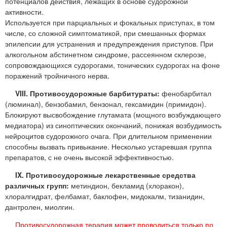
потенциалов действия, лежащих в основе судорожной
активности.
Используется при парциальных и фокальных приступах, в том
числе, со сложной симптоматикой, при смешанных формах
эпилепсии для устранения и предупреждения приступов. При
алкогольном абстинетном синдроме, рассеянном склерозе,
сопровождающихся судорогами, тонических судорогах на фоне
поражений тройничного нерва.
VIII. Противосудорожные барбитураты:
фенобарбитал
(люминал), бензобамил, бензонал, гексамидин (примидон).
Блокируют высвобождение глутамата (мощного возбуждающего
медиатора) из синоптических окончаний, понижая возбудимость
нейроцитов судорожного очага. При длительном применении
способны вызвать привыкание. Несколько устаревшая группа
препаратов, с не очень высокой эффективностью.
IX. Противосудорожные лекарственные средства
различных групп:
метиндион, бекламид (хлоракон),
хлоралгидрат, фелбамат, баклофен, мидокалм, тизанидин,
дантролен, миолгин.
Противосудорожная терапия может проводиться только по