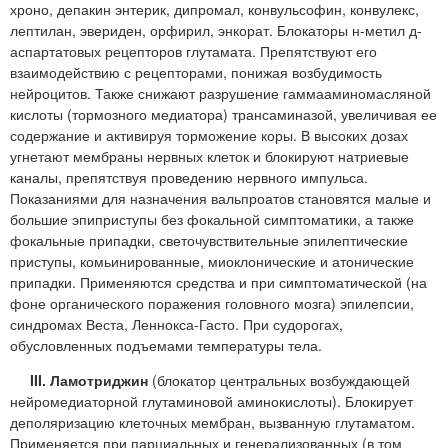
хроно, депакин энтерик, дипромал, конвульсофин, конвулекс,
лептилан, эвериден, орфирил, энкорат. Блокаторы н-метил д-
аспартатовых рецепторов глутамата. Препятствуют его
взаимодействию с рецепторами, понижая возбудимость
нейроцитов. Также снижают разрушение гаммааминомасляной
кислоты (тормозного медиатора) трансаминазой, увеличивая ее
содержание и активируя торможение коры. В высоких дозах
угнетают мембраны нервных клеток и блокируют натриевые
каналы, препятствуя проведению нервного импульса.
Показаниями для назначения вальпроатов становятся малые и
большие эпиприступы без фокальной симптоматики, а также
фокальные припадки, светочувствительные эпилептические
приступы, комьинированные, миоклонические и атонические
припадки. Применяются средства и при симптоматической (на
фоне органического поражения головного мозга) эпилепсии,
синдромах Веста, Леннокса-Гасто. При судорогах,
обусловленных подъемами температуры тела.
III. Ламотриджин
(блокатор центральных возбуждающей
нейромедиаторной глутаминовой аминокислоты). Блокирует
деполяризацию клеточных мембран, вызванную глутаматом.
Применяется при парциальных и генерализованных (в том