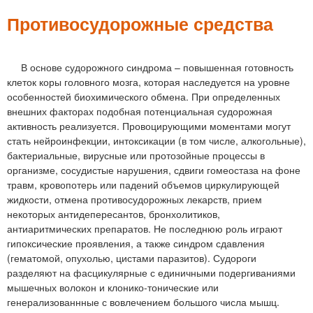
м
е
Противосудорожные средства
н
ю
В основе судорожного синдрома – повышенная готовность
клеток коры головного мозга, которая наследуется на уровне
особенностей биохимического обмена. При определенных
внешних факторах подобная потенциальная судорожная
активность реализуется. Провоцирующими моментами могут
стать нейроинфекции, интоксикации (в том числе, алкогольные),
бактериальные, вирусные или протозойные процессы в
организме, сосудистые нарушения, сдвиги гомеостаза на фоне
травм, кровопотерь или падений объемов циркулирующей
жидкости, отмена противосудорожных лекарств, прием
некоторых антидепересантов, бронхолитиков,
антиаритмических препаратов. Не последнюю роль играют
гипоксические проявления, а также синдром сдавления
(гематомой, опухолью, цистами паразитов). Судороги
разделяют на фасцикулярные с единичными подергиваниями
мышечных волокон и клонико-тонические или
генерализованнные с вовлечением большого числа мышц.