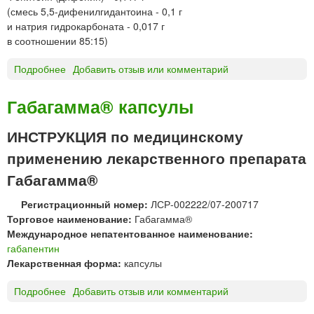
(смесь 5,5-дифенилгидантоина - 0,1 г
и натрия гидрокарбоната - 0,017 г
в соотношении 85:15)
Подробнее
о
Добавить отзыв или комментарий
Д
И
Габагамма® капсулы
Ф
Е
ИНСТРУКЦИЯ по медицинскому
Н
применению лекарственного препарата
И
Н
Габагамма®
т
а
Регистрационный номер:
ЛСР-002222/07-200717
б
Торговое наименование:
Габагамма®
л
Международное непатентованное наименование:
е
габапентин
т
Лекарственная форма:
капсулы
к
и
Подробнее
о
Добавить отзыв или комментарий
«
Г