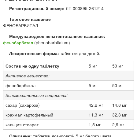
Регистрационный номер:
ЛП 000895-261214
Торговое название
ФЕНОБАРБИТАЛ
Международное непатентованное название:
фенобарбитал
(phenobarbitalum).
Лекарственная форма:
таблетки для детей.
Состав на одну таблетку
5 мг
50 мг
Активное вещество:
фенобарбитал
5 мг
50 мг
Вспомогательные вещества:
сахар (сахароза)
42,2 мг
14,8 мг
крахмал картофельный
11,3 мг
32,3 мг
кальция стеарат
1,5 мг
2,9 мг
Описание:
таблетки дозировкой 5 мг белого цвета,