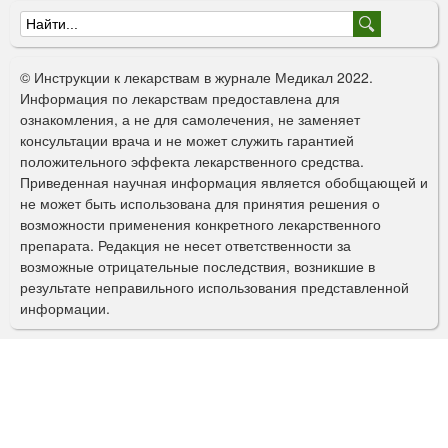
Ф
о
© Инструкции к лекарствам в журнале Медикал 2022.
р
Информация по лекарствам предоставлена для
ознакомления, а не для самолечения, не заменяет
м
консультации врача и не может служить гарантией
а
положительного эффекта лекарственного средства.
Приведенная научная информация является обобщающей и
п
не может быть использована для принятия решения о
о
возможности применения конкретного лекарственного
препарата. Редакция не несет ответственности за
и
возможные отрицательные последствия, возникшие в
с
результате неправильного использования представленной
информации.
к
а