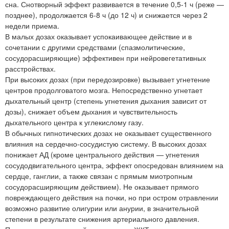
сна. Снотворный эффект развивается в течение 0,5-1 ч (реже —
позднее), продолжается 6-8 ч (до 12 ч) и снижается через 2
недели приема.
В малых дозах оказывает успокаивающее действие и в
сочетании с другими средствами (спазмолитические,
сосудорасширяющие) эффективен при нейровегетативных
расстройствах.
При высоких дозах (при передозировке) вызывает угнетение
центров продолговатого мозга. Непосредственно угнетает
дыхательный центр (степень угнетения дыхания зависит от
дозы), снижает объем дыхания и чувствительность
дыхательного центра к углекислому газу.
В обычных гипнотических дозах не оказывает существенного
влияния на сердечно-сосудистую систему. В высоких дозах
понижает АД (кроме центрального действия — угнетения
сосудодвигательного центра, эффект опосредован влиянием на
сердце, ганглии, а также связан с прямым миотропным
сосудорасширяющим действием). Не оказывает прямого
повреждающего действия на почки, но при остром отравлении
возможно развитие олигурии или анурии, в значительной
степени в результате снижения артериального давления.