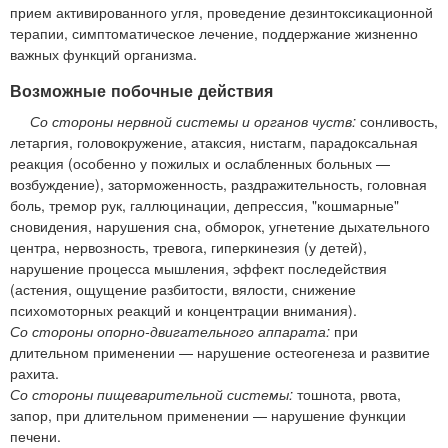
прием активированного угля, проведение дезинтоксикационной
терапии, симптоматическое лечение, поддержание жизненно
важных функций организма.
Возможные побочные действия
Со стороны нервной системы и органов чуств:
сонливость,
летаргия, головокружение, атаксия, нистагм, парадоксальная
реакция (особенно у пожилых и ослабленных больных —
возбуждение), заторможенность, раздражительность, головная
боль, тремор рук, галлюцинации, депрессия, "кошмарные"
сновидения, нарушения сна, обморок, угнетение дыхательного
центра, нервозность, тревога, гиперкинезия (у детей),
нарушение процесса мышления, эффект последействия
(астения, ощущение разбитости, вялости, снижение
психомоторных реакций и концентрации внимания).
Со стороны опорно-двигательного аппарата:
при
длительном применении — нарушение остеогенеза и развитие
рахита.
Со стороны пищеварительной системы:
тошнота, рвота,
запор, при длительном применении — нарушение функции
печени.