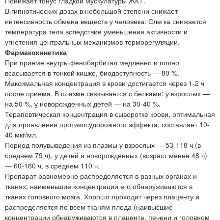
Понижает тонус гладкой мускулатуры ЖКТ.
В гипнотических дозах в небольшой степени снижает
интенсивность обмена веществ у человека. Слегка снижается
температура тела вследствие уменьшения активности и
угнетения центральных механизмов терморегуляции.
Фармакокинетика
При приеме внутрь фенобарбитал медленно и полно
всасывается в тонкой кишке, биодоступность — 80 %.
Максимальная концентрация в крови достигается через 1-2 ч
после приема. В плазме связывается с белками: у взрослых —
на 50 %, у новорожденных детей — на 30-40 %.
Терапевтическая концентрация в сыворотке крови, оптимальная
для проявления противосудорожного эффекта, составляет 10-
40 мкг/мл.
Период полувыведения из плазмы у взрослых — 53-118 ч (в
среднем 79 ч), у детей и новорожденных (возраст менее 48 ч)
— 60-180 ч, в среднем 110 ч.
Препарат равномерно распределяется в разных органах и
тканях; наименьшие концентрации его обнаруживаются в
тканях головного мозга. Хорошо проходит через плаценту и
распределяется по всем тканям плода (наивысшие
концентрации обнаруживаются в плаценте, печени и головном