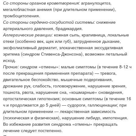
Со стороны органов кроветворения:
агранулоцитоз,
мегалобластная анемия (при длительном применении),
тромбоцитопения.
Со стороны сердечно-сосудистой системы:
снижение
артериального давления, брадикардия.
Аллергические реакции:
кожная сыпь, крапивница, локальные
отеки (особенно век, щек или губ), затрудненное дыхание,
эксфолиативный дерматит, злокачественная экссудативная
эритема (синдром Стивенса-Джонсона), возможен летальный
исход.
Прочие:
синдром «отмены»: малые симптомы (в течение 8-12 ч
после прекращения применения препарата) — тревога,
двигательное беспокойство, мышечные подергивания,
дрожание рук, слабость, головокружение, нарушение зрения,
тошнота, рвота, нарушение сна, «кошмарные» сновидения,
ортостатическая гипотензия; основные симптомы (в течение 16
ч и продолжается до 5 дней) — судороги, галлюцинации; при
длительном применении — лекарственная зависимость
(психическая и физическая), нарушение либидо, импотенция.
Во избежание развития синдрома «отмены» прекращать
лечение следует постепенно.