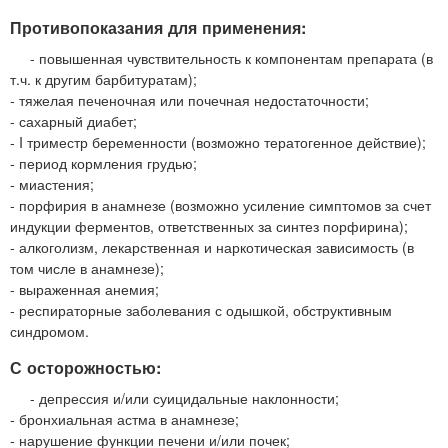
Противопоказания для применения:
- повышенная чувствительность к компонентам препарата (в
т.ч. к другим барбитуратам);
- тяжелая печеночная или почечная недостаточности;
- сахарный диабет;
- I триместр беременности (возможно тератогенное действие);
- период кормления грудью;
- миастения;
- порфирия в анамнезе (возможно усиление симптомов за счет
индукции ферментов, ответственных за синтез порфирина);
- алкоголизм, лекарственная и наркотическая зависимость (в
том числе в анамнезе);
- выраженная анемия;
- респираторные заболевания с одышкой, обструктивным
синдромом.
С осторожностью:
- депрессия и/или суицидальные наклонности;
- бронхиальная астма в анамнезе;
- нарушение функции печени и/или почек;