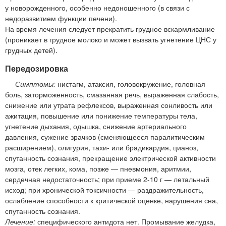
у новорожденного, особенно недоношенного (в связи с
недоразвитием функции печени).
На время лечения следует прекратить грудное вскармливание
(проникает в грудное молоко и может вызвать угнетение ЦНС у
грудных детей).
Передозировка
Симптомы:
нистагм, атаксия, головокружение, головная
боль, заторможенность, смазанная речь, выраженная слабость,
снижение или утрата рефлексов, выраженная сонливость или
ажитация, повышение или понижение температуры тела,
угнетение дыхания, одышка, снижение артериального
давления, сужение зрачков (сменяющееся паралитическим
расширением), олигурия, тахи- или брадикардия, цианоз,
спутанность сознания, прекращение электрической активности
мозга, отек легких, кома, позже — пневмония, аритмии,
сердечная недостаточность; при приеме 2-10 г — летальный
исход; при хронической токсичности — раздражительность,
ослабление способности к критической оценке, нарушения сна,
спутанность сознания.
Лечение:
специфического антидота нет. Промывание желудка,