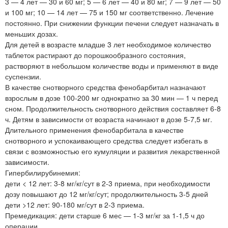
3 — 4 лет — 30 и 60 мг; 5 — 6 лет — 40 и 80 мг; 7 — 9 лет — 50
и 100 мг; 10 — 14 лет — 75 и 150 мг соответственно. Лечение
постоянно. При снижении функции печени следует назначать в
меньших дозах.
Для детей в возрасте младше 3 лет необходимое количество
таблеток растирают до порошкообразного состояния,
растворяют в небольшом количестве воды и применяют в виде
суспензии.
В качестве снотворного средства фенобарбитал назначают
взрослым в дозе 100-200 мг однократно за 30 мин — 1 ч перед
сном. Продолжительность снотворного действия составляет 6-8
ч. Детям в зависимости от возраста начинают в дозе 5-7,5 мг.
Длительного применения фенобарбитала в качестве
снотворного и успокаивающего средства следует избегать в
связи с возможностью его кумуляции и развития лекарственной
зависимости.
Гипербилирубинемия:
дети < 12 лет: 3-8 мг/кг/сут в 2-3 приема, при необходимости
дозу повышают до 12 мг/кг/сут; продолжительность 3-5 дней
дети >12 лет: 90-180 мг/сут в 2-3 приема.
Премедикация: дети старше 6 мес — 1-3 мг/кг за 1-1,5 ч до
операции.