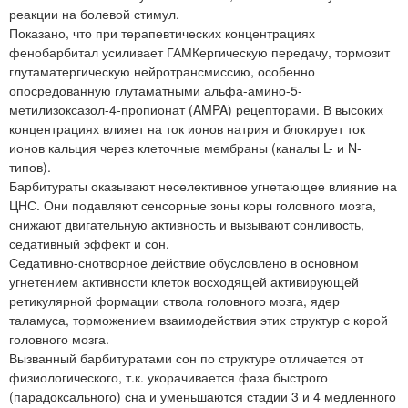
реакции на болевой стимул.
Показано, что при терапевтических концентрациях
фенобарбитал усиливает ГАМКергическую передачу, тормозит
глутаматергическую нейротрансмиссию, особенно
опосредованную глутаматными альфа-амино-5-
метилизоксазол-4-пропионат (AMPA) рецепторами. В высоких
концентрациях влияет на ток ионов натрия и блокирует ток
ионов кальция через клеточные мембраны (каналы L- и N-
типов).
Барбитураты оказывают неселективное угнетающее влияние на
ЦНС. Они подавляют сенсорные зоны коры головного мозга,
снижают двигательную активность и вызывают сонливость,
седативный эффект и сон.
Седативно-снотворное действие обусловлено в основном
угнетением активности клеток восходящей активирующей
ретикулярной формации ствола головного мозга, ядер
таламуса, торможением взаимодействия этих структур с корой
головного мозга.
Вызванный барбитуратами сон по структуре отличается от
физиологического, т.к. укорачивается фаза быстрого
(парадоксального) сна и уменьшаются стадии 3 и 4 медленного