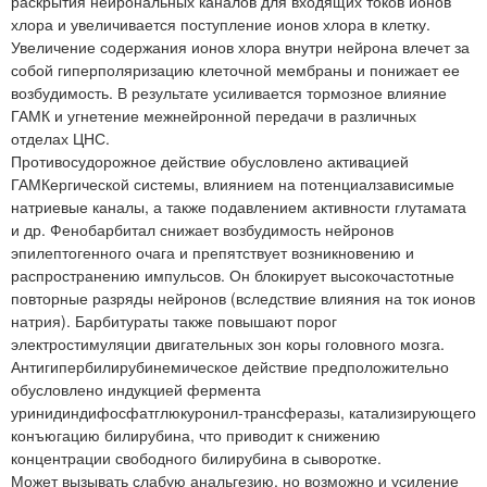
раскрытия нейрональных каналов для входящих токов ионов
хлора и увеличивается поступление ионов хлора в клетку.
Увеличение содержания ионов хлора внутри нейрона влечет за
собой гиперполяризацию клеточной мембраны и понижает ее
возбудимость. В результате усиливается тормозное влияние
ГАМК и угнетение межнейронной передачи в различных
отделах ЦНС.
Противосудорожное действие обусловлено активацией
ГАМКергической системы, влиянием на потенциалзависимые
натриевые каналы, а также подавлением активности глутамата
и др. Фенобарбитал снижает возбудимость нейронов
эпилептогенного очага и препятствует возникновению и
распространению импульсов. Он блокирует высокочастотные
повторные разряды нейронов (вследствие влияния на ток ионов
натрия). Барбитураты также повышают порог
электростимуляции двигательных зон коры головного мозга.
Антигипербилирубинемическое действие предположительно
обусловлено индукцией фермента
уринидиндифосфатглюкуронил-трансферазы, катализирующего
конъюгацию билирубина, что приводит к снижению
концентрации свободного билирубина в сыворотке.
Может вызывать слабую анальгезию, но возможно и усиление