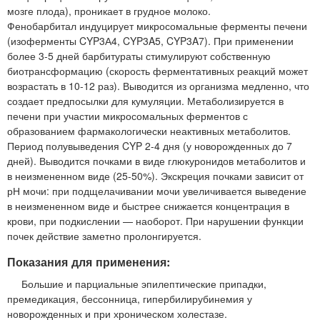
мозге плода), проникает в грудное молоко.
Фенобарбитал индуцирует микросомальные ферменты печени
(изоферменты CYP3А4, CYP3A5, CYP3A7). При применении
более 3-5 дней барбитураты стимулируют собственную
биотрансформацию (скорость ферментативных реакций может
возрастать в 10-12 раз). Выводится из организма медленно, что
создает предпосылки для кумуляции. Метаболизируется в
печени при участии микросомальных ферментов с
образованием фармакологически неактивных метаболитов.
Период полувыведения CYP 2-4 дня (у новорожденных до 7
дней). Выводится почками в виде глюкуронидов метаболитов и
в неизмененном виде (25-50%). Экскреция почками зависит от
рН мочи: при подщелачивании мочи увеличивается выведение
в неизмененном виде и быстрее снижается концентрация в
крови, при подкислении — наоборот. При нарушении функции
почек действие заметно пролонгируется.
Показания для применения:
Большие и парциальные эпилептические припадки,
премедикация, бессонница, гипербилирубинемия у
новорожденных и при хроническом холестазе.