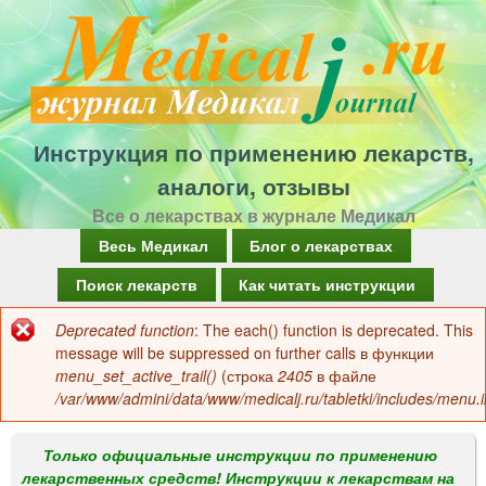
Перейти
к
основному
содержанию
Инструкция по применению лекарств,
аналоги, отзывы
Все о лекарствах в журнале Медикал
Г
Весь Медикал
Блог о лекарствах
л
Поиск лекарств
Как читать инструкции
а
Deprecated function
: The each() function is deprecated. This
Сообщение
в
message will be suppressed on further calls в функции
об
menu_set_active_trail()
(строка
2405
в файле
н
/var/www/admini/data/www/medicalj.ru/tabletki/includes/menu.i
ошибке
о
е
Только официальные инструкции по применению
лекарственных средств! Инструкции к лекарствам на