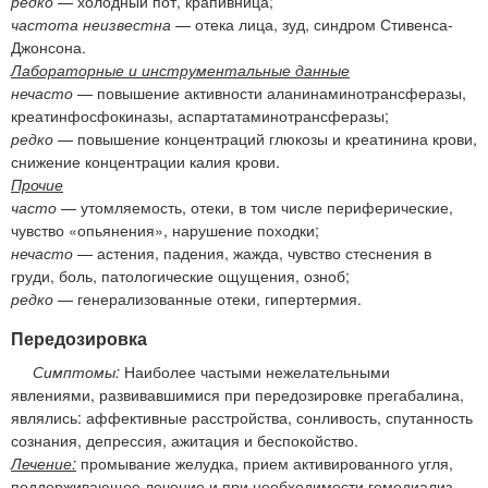
редко
— холодный пот, крапивница;
частота неизвестна
— отека лица, зуд, синдром Стивенса-
Джонсона.
Лабораторные и инструментальные данные
нечасто
— повышение активности аланинаминотрансферазы,
креатинфосфокиназы, аспартатаминотрансферазы;
редко
— повышение концентраций глюкозы и креатинина крови,
снижение концентрации калия крови.
Прочие
часто
— утомляемость, отеки, в том числе периферические,
чувство «опьянения», нарушение походки;
нечасто
— астения, падения, жажда, чувство стеснения в
груди, боль, патологические ощущения, озноб;
редко
— генерализованные отеки, гипертермия.
Передозировка
Симптомы:
Наиболее частыми нежелательными
явлениями, развивавшимися при передозировке прегабалина,
являлись: аффективные расстройства, сонливость, спутанность
сознания, депрессия, ажитация и беспокойство.
Лечение:
промывание желудка, прием активированного угля,
поддерживающее лечение и при необходимости гемодиализ.