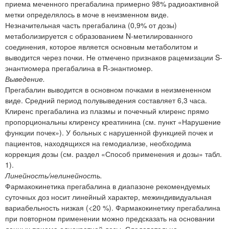
приема меченного прегабалина примерно 98% радиоактивной
метки определялось в моче в неизменном виде.
Незначительная часть прегабалина (0,9% от дозы)
метаболизируется с образованием N-метилированного
соединения, которое является основным метаболитом и
выводится через почки. Не отмечено признаков рацемизации S-
энантиомера прегабалина в R-энантиомер.
Выведение.
Прегабалин выводится в основном почками в неизмененном
виде. Средний период полувыведения составляет 6,3 часа.
Клиренс прегабалина из плазмы и почечный клиренс прямо
пропорциональны клиренсу креатинина (см. пункт «Нарушение
функции почек»). У больных с нарушенной функцией почек и
пациентов, находящихся на гемодиализе, необходима
коррекция дозы (см. раздел «Способ применения и дозы» табл.
1).
Линейность/нелинейность.
Фармакокинетика прегабалина в диапазоне рекомендуемых
суточных доз носит линейный характер, межиндивидуальная
вариабельность низкая (<20 %). Фармакокинетику прегабалина
при повторном применении можно предсказать на основании
данных приема однократной дозы. Следовательно,