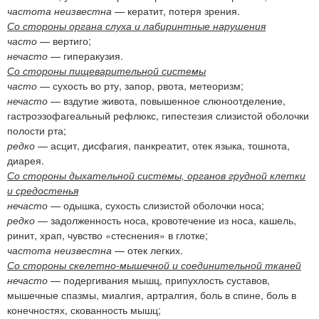
частота неизвестна
— кератит, потеря зрения.
Со стороны органа слуха и лабиринтные нарушения
часто
— вертиго;
нечасто
— гиперакузия.
Со стороны пищеварительной системы
часто
— сухость во рту, запор, рвота, метеоризм;
нечасто
— вздутие живота, повышенное слюноотделение,
гастроэзофагеальный рефлюкс, гипестезия слизистой оболочки
полости рта;
редко
— асцит, дисфагия, панкреатит, отек языка, тошнота,
диарея.
Со стороны дыхательной системы, органов грудной клетки
и средостенья
нечасто
— одышка, сухость слизистой оболочки носа;
редко
— задолженность носа, кровотечение из носа, кашель,
ринит, храп, чувство «стеснения» в глотке;
частота неизвестна
— отек легких.
Со стороны скелетно-мышечной и соединительной тканей
нечасто
— подергивания мышц, припухлость суставов,
мышечные спазмы, миалгия, артралгия, боль в спине, боль в
конечностях, скованность мышц;