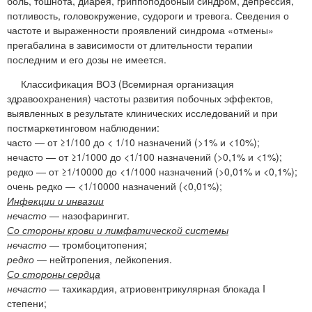
боль, тошнота, диарея, гриппоподобный синдром, депрессия,
потливость, головокружение, судороги и тревога. Сведения о
частоте и выраженности проявлений синдрома «отмены»
прегабалина в зависимости от длительности терапии
последним и его дозы не имеется.
Классификация ВОЗ (Всемирная организация
здравоохранения) частоты развития побочных эффектов,
выявленных в результате клинических исследований и при
постмаркетинговом наблюдении:
часто — от ≥1/100 до < 1/10 назначений (>1% и <10%);
нечасто — от ≥1/1000 до <1/100 назначений (>0,1% и <1%);
редко — от ≥1/10000 до <1/1000 назначений (>0,01% и <0,1%);
очень редко — <1/10000 назначений (<0,01%);
Инфекции и инвазии
нечасто
— назофарингит.
Со стороны крови и лимфатической системы
нечасто
— тромбоцитопения;
редко
— нейтропения, лейкопения.
Со стороны сердца
нечасто
— тахикардия, атриовентрикулярная блокада I
степени;