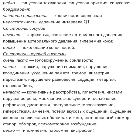
редко
— синусовая тахикардия, синусовая аритмия, синусовая
брадикардия;
частота неизвестна
— хроническая сердечная
недостаточность, удлинение интервала QT.
Со стороны сосудов
нечасто
— «приливы», снижение артериального давления,
повышение артериального давления, гиперемия кожи;
редко
— похолодание конечностей.
Со стороны нервной системы
очень часто
— головокружение, сонливость;
часто
— атаксия, нарушение внимания, нарушение
координации, ухудшение памяти, тремор, дизартрия,
парестезии, нарушение равновесия, седация, летаргия,
головная боль;
нечасто
— когнитивные расстройства, гипестезия, нистагм,
нарушение речи, миоклонические судороги, ослабление
рефлексов, дискинезия, постуральное головокружение,
гиперестезия, амнезия, потеря вкусовых ощущений, ощущение
жжения на слизистых оболочках и коже, интенционный тремор,
ступор, обморок, психомоторное возбуждение;
редко
— гипокинезия, паросмия, дисграфия;