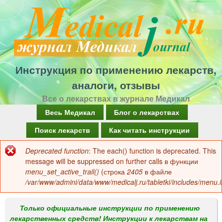
Перейти
к
основному
содержанию
Инструкция по применению лекарств,
аналоги, отзывы
Все о лекарствах в журнале Медикал
Г
Весь Медикал
Блог о лекарствах
л
Поиск лекарств
Как читать инструкции
а
Deprecated function
: The each() function is deprecated. This
Сообщение
в
message will be suppressed on further calls в функции
об
menu_set_active_trail()
(строка
2405
в файле
н
/var/www/admini/data/www/medicalj.ru/tabletki/includes/menu.i
ошибке
о
е
Только официальные инструкции по применению
лекарственных средств! Инструкции к лекарствам на