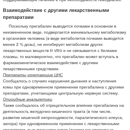
Взаимодействие с другими лекарственными
препаратами
Поскольку прегабалин выводится почками в основном в
неизмененном виде, подвергается минимальному метаболизму
в организме человека (в виде метаболитов почками выводится
менее 2 % дозы), не ингибирует метаболизм других
лекарственных веществ in vitro и не связывается с белками
плазмы, то маловероятно, что прегабалин может вступать в
фармакокинетическое взаимодействие с другими
лекарственными средствами.
Препараты угнетающие ЦНС
Сообщалось о случаях нарушения дыхания и наступления
комы при одновременном применении прегабалина с другими
препаратами, угнетающими центральную нервную систему.
Опиоидные анальгетики
Также сообщалось об отрицательном влиянии прегабалина на
деятельность желудочно-кишечного тракта (в том числе,
развитие кишечной непроходимости, паралитического илеуса,
запора) при одновременном применении с лекарственными
средствами, вызывающими запор (такими как опиоидные