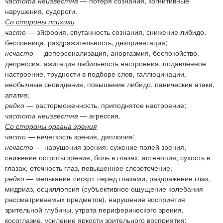
частота неизвестна
— потеря сознания, когнитивные
нарушения, судороги.
Со стороны психики
часто
— эйфория, спутанность сознания, снижение либидо,
бессонница, раздражительность, дезориентация;
нечасто
— деперсонализация, аноргазмия, беспокойство,
депрессия, ажитация лабильность настроения, подавленное
настроение, трудности в подборе слов, галлюцинации,
необычные сновидения, повышение либидо, панические атаки,
апатия;
редко
— расторможенность, приподнятое настроение;
частота неизвестна
— агрессия.
Со стороны органа зрения
часто
— нечеткость зрения, диплопия;
нечасто
— нарушения зрения: сужение полей зрения,
снижение остроты зрения, боль в глазах, астенопия, сухость в
глазах, отечность глаз, повышенное слезотечение;
редко
— мелькание «искр» перед глазами, раздражение глаз,
мидриаз, осциллопсия (субъективное ощущение колебания
рассматриваемых предметов), нарушение восприятия
зрительной глубины, утрата периферического зрения,
косоглазие, усиление яркости зрительного восприятия;