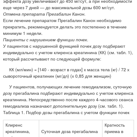
эффекта дозу увеличивают до 450 мг/сут, а при необходимости
еще через 7 дней — до максимальной дозы 600 мг/сут.
Отмена препарата Прегабалин Канон.
Если лечение препаратом Прегабалин Канон необходимо
прекратить, рекомендуется делать это постепенно в течение
минимум 1 недели.
Пациенты с нарушением функции почек.
У пациентов с нарушенной функцией почек дозу подбирают
индивидуально с учетом клиренса креатинина (КК) (см. табл. 1),
который рассчитывают по следующей формуле:
КК (мл/мин) = [140 - возраст в годах] х масса тела (кг) / 72 х
сывороточный креатинин (мг/дл) (х 0,85 для женщин)
У пациентов, получающих лечение гемодиализом, суточную
дозу прегабалина подбирают индивидуально с учетом клиренса
креатинина. Непосредственно после каждого 4-часового сеанса
гемодиализа назначают дополнительную дозу (см. табл. 1).
Таблица 1. Подбор дозы прегабалина с учетом функции почек
Клиренс
Кратность
креатинина,
Суточная доза прегабалина
приема в