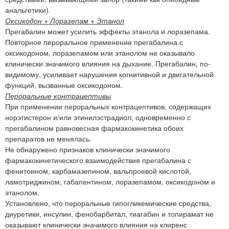
анальгетики).
Оксикодон + Лоразепам + Этанол
Прегабалин может усилить эффекты этанола и лоразепама.
Повторное пероральное применение прегабалина с
оксикодоном, лоразепамом или этанолом не оказывало
клинически значимого влияния на дыхание. Прегабалин, по-
видимому, усиливает нарушения когнитивной и двигательной
функций, вызванные оксикодоном.
Пероральные контрацептивы
При применении пероральных контрацептивов, содержащих
норэтистерон и/или этинилэстрадиол, одновременно с
прегабалином равновесная фармакокинетика обоих
препаратов не менялась.
Не обнаружено признаков клинически значимого
фармакокинетического взаимодействия прегабалина с
фенитоином, карбамазепином, вальпроевой кислотой,
ламотриджином, габапентином, лоразепамом, оксикодоном и
этанолом.
Установлено, что пероральные гипогликемические средства,
диуретики, инсулин, фенобарбитал, тиагабин и топирамат не
оказывают клинически значимого влияния на клиренс