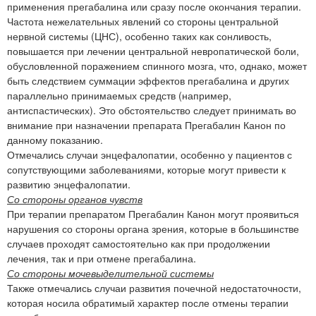
применения прегабалина или сразу после окончания терапии.
Частота нежелательных явлений со стороны центральной
нервной системы (ЦНС), особенно таких как сонливость,
повышается при лечении центральной невропатической боли,
обусловленной поражением спинного мозга, что, однако, может
быть следствием суммации эффектов прегабалина и других
параллельно принимаемых средств (например,
антиспастических). Это обстоятельство следует принимать во
внимание при назначении препарата Прегабалин Канон по
данному показанию.
Отмечались случаи энцефалопатии, особенно у пациентов с
сопутствующими заболеваниями, которые могут привести к
развитию энцефалопатии.
Со стороны органов чувств
При терапии препаратом Прегабалин Канон могут проявиться
нарушения со стороны органа зрения, которые в большинстве
случаев проходят самостоятельно как при продолжении
лечения, так и при отмене прегабалина.
Со стороны мочевыделительной системы
Также отмечались случаи развития почечной недостаточности,
которая носила обратимый характер после отмены терапии