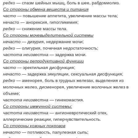
редко
— спазм шейных мышц, боль в шее, рабдомиолиз.
Со стороны обмена веществ и питания
часто
— повышение аппетита, увеличение массы тела;
нечасто — анорексия, гипогликемия;
редко
— снижение массы тела.
Со стороны мочевыделительной системы
нечасто
— дизурия, недержание мочи;
редко
— олигурия, почечная недостаточность;
частота неизвестна
— задержка мочи.
Со стороны репродуктивной функции
часто
— эректильная дисфункция;
нечасто
— задержка эякуляции, сексуальная дисфункция;
редко
— аменорея, боль в грудных железах, выделения из
молочных желез, дисменорея, увеличение молочных желез в
объеме;
частота неизвестна
— гинекомастия.
Со стороны иммунной системы:
частота неизвестна
— ангионевротический отек,
аллергические реакции, гиперчувствительность.
Со стороны кожных покровов
нечасто
— потливость, папулезная сыпь;