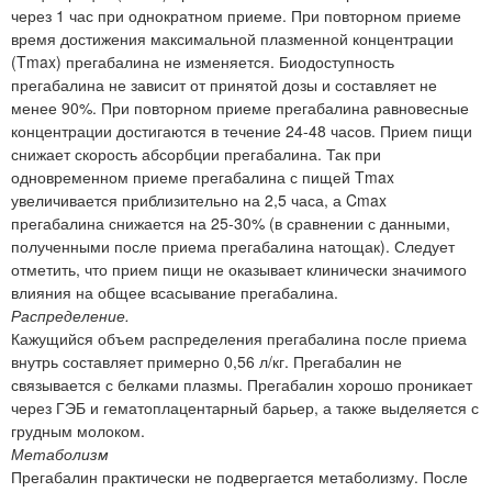
через 1 час при однократном приеме. При повторном приеме
время достижения максимальной плазменной концентрации
(Tmax) прегабалина не изменяется. Биодоступность
прегабалина не зависит от принятой дозы и составляет не
менее 90%. При повторном приеме прегабалина равновесные
концентрации достигаются в течение 24-48 часов. Прием пищи
снижает скорость абсорбции прегабалина. Так при
одновременном приеме прегабалина с пищей Tmax
увеличивается приблизительно на 2,5 часа, а Cmax
прегабалина снижается на 25-30% (в сравнении с данными,
полученными после приема прегабалина натощак). Следует
отметить, что прием пищи не оказывает клинически значимого
влияния на общее всасывание прегабалина.
Распределение.
Кажущийся объем распределения прегабалина после приема
внутрь составляет примерно 0,56 л/кг. Прегабалин не
связывается с белками плазмы. Прегабалин хорошо проникает
через ГЭБ и гематоплацентарный барьер, а также выделяется с
грудным молоком.
Метаболизм
Прегабалин практически не подвергается метаболизму. После