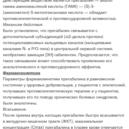
гамма-аминомасляной кислоты (ГАМК) — (S)-3-
(аминометил)-5-метилгексановая кислота — обладает
противоэпилептической и противосудорожной активностью.
Механизм действия.
Было установлено, что прегабалин связывается с
дополнительной субъединицей (α2-дельта-протеин)
потенциалзависимых кальциевых каналов (кальциевыми
каналами N- и Р/О-типа) в центральной нервной системе,
необратимо замещая [3Н]-габапентин. Предполагается, что
такое связывание может способствовать проявлению его
анальгетического и противосудорожного эффектов.
Фармакокинетика
Параметры фармакокинетики прегабалина в равновесном
состоянии у здоровых добровольцев, у пациентов с эпилепсией,
получавших противоэпилептическую терапию и у пациентов,
получавших его по поводу хронических болевых синдромов,
были аналогичны.
Всасывание.
После приема внутрь натощак прегабалин быстро всасывается
в желудочно-кишечном тракте (ЖКТ), максимальная
концентрация (Cmax) прегабалина в плазме крови отмечается