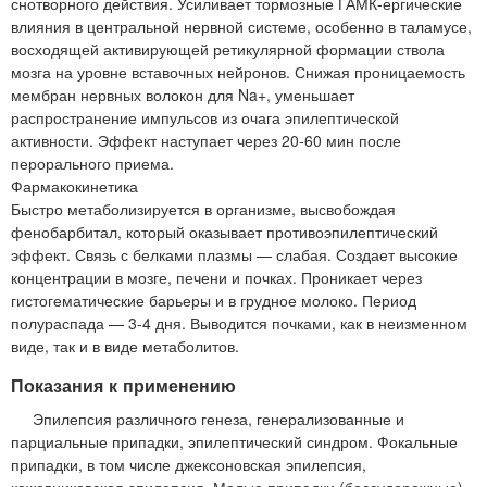
снотворного действия. Усиливает тормозные ГАМК-ергические
влияния в центральной нервной системе, особенно в таламусе,
восходящей активирующей ретикулярной формации ствола
мозга на уровне вставочных нейронов. Снижая проницаемость
мембран нервных волокон для Na+, уменьшает
распространение импульсов из очага эпилептической
активности. Эффект наступает через 20-60 мин после
перорального приема.
Фармакокинетика
Быстро метаболизируется в организме, высвобождая
фенобарбитал, который оказывает противоэпилептический
эффект. Связь с белками плазмы — слабая. Создает высокие
концентрации в мозге, печени и почках. Проникает через
гистогематические барьеры и в грудное молоко. Период
полураспада — 3-4 дня. Выводится почками, как в неизменном
виде, так и в виде метаболитов.
Показания к применению
Эпилепсия различного генеза, генерализованные и
парциальные припадки, эпилептический синдром. Фокальные
припадки, в том числе джексоновская эпилепсия,
кожевниковская эпилепсия. Малые припадки (бессудорожные).