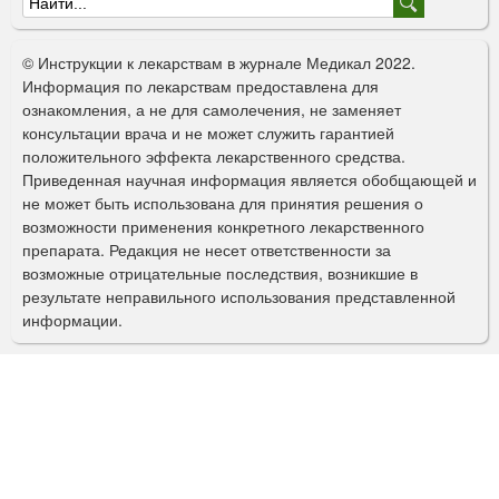
Ф
о
© Инструкции к лекарствам в журнале Медикал 2022.
р
Информация по лекарствам предоставлена для
ознакомления, а не для самолечения, не заменяет
м
консультации врача и не может служить гарантией
а
положительного эффекта лекарственного средства.
Приведенная научная информация является обобщающей и
п
не может быть использована для принятия решения о
о
возможности применения конкретного лекарственного
препарата. Редакция не несет ответственности за
и
возможные отрицательные последствия, возникшие в
с
результате неправильного использования представленной
информации.
к
а