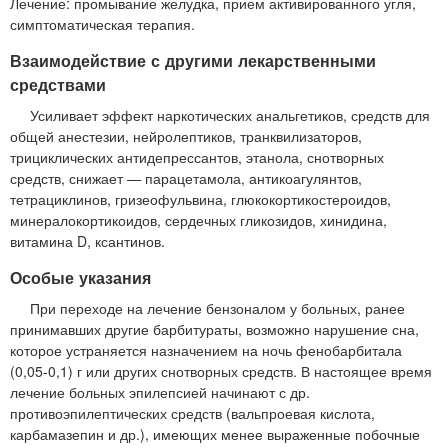
Лечение: промывание желудка, прием активированного угля,
симптоматическая терапия.
Взаимодействие с другими лекарственными
средствами
Усиливает эффект наркотических анальгетиков, средств для
общей анестезии, нейролептиков, транквилизаторов,
трициклических антидепрессантов, этанола, снотворных
средств, снижает — парацетамола, антикоагулянтов,
тетрациклинов, гризеофульвина, глюкокортикостероидов,
минералокортикоидов, сердечных гликозидов, хинидина,
витамина D, ксантинов.
Особые указания
При переходе на лечение бензоналом у больных, ранее
принимавших другие барбитураты, возможно нарушение сна,
которое устраняется назначением на ночь фенобарбитала
(0,05-0,1) г или других снотворных средств. В настоящее время
лечение больных эпилепсией начинают с др.
противоэпилептических средств (вальпроевая кислота,
карбамазепин и др.), имеющих менее выраженные побочные