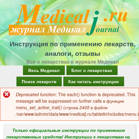
Перейти
к
основному
содержанию
Инструкция по применению лекарств,
аналоги, отзывы
Все о лекарствах в журнале Медикал
Г
Весь Медикал
Блог о лекарствах
л
Поиск лекарств
Как читать инструкции
а
Deprecated function
: The each() function is deprecated. This
Сообщение
в
message will be suppressed on further calls в функции
об
menu_set_active_trail()
(строка
2405
в файле
н
/var/www/admini/data/www/medicalj.ru/tabletki/includes/menu.i
ошибке
о
е
Только официальные инструкции по применению
лекарственных средств! Инструкции к лекарствам на