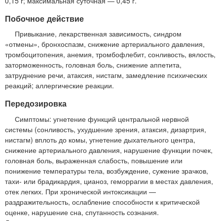
0,15 г; максимальная суточная — 0,45 г.
Побочное действие
Привыкание, лекарственная зависимость, синдром
«отмены», бронхоспазм, снижение артериального давления,
тромбоцитопения, анемия, тромбофлебит, сонливость, вялость,
заторможенность, головная боль, снижение аппетита,
затруднение речи, атаксия, нистагм, замедление психических
реакций; аллергические реакции.
Передозировка
Симптомы: угнетение функций центральной нервной
системы (сонливость, ухудшение зрения, атаксия, дизартрия,
нистагм) вплоть до комы, угнетение дыхательного центра,
снижение артериального давления, нарушение функции почек,
головная боль, выраженная слабость, повышение или
понижение температуры тела, возбуждение, сужение зрачков,
тахи- или брадикардия, цианоз, геморрагии в местах давления,
отек легких. При хронической интоксикации —
раздражительность, ослабление способности к критической
оценке, нарушение сна, спутанность сознания.