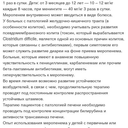
1 раз в сутки. Дети: от 3 месяцев до 12 лет — 10 – 12 мг/кг
каждые 8 часов, при менингите — 40 мг/кг 3 раза в сутки.
Меропенем внутривенно может вводиться в виде болюса.
У больных с патологией желудочно-кишечного тракта (в
особенности колитом), необходимо учитывать риск развития
псевдомембранозного колита (токсин, который вырабатывается
Clostridium difficile, является одной из основных причин колитов,
которые связанны с антибиотиками), первым симптомом его
может служить развитие диареи на фоне приема меропенема.
Больные, которые имеют в анамнезе повышенную
чувствительность к пенициллинам, карбапенемам или прочим
бета-лактамным антибиотикам, могут иметь
гиперчувствительность к меропенему.
Во время лечения возможно развитие устойчивости
возбудителей, в связи с чем, продолжительную терапию
проводят под постоянным контролем распространения
устойчивых штаммов.
Терапию пациентов с патологией печени необходимо
проводить под контролем концентрации билирубина и
активности трансаминаз печени.
Опыт использования меропенема у детей с первичным или