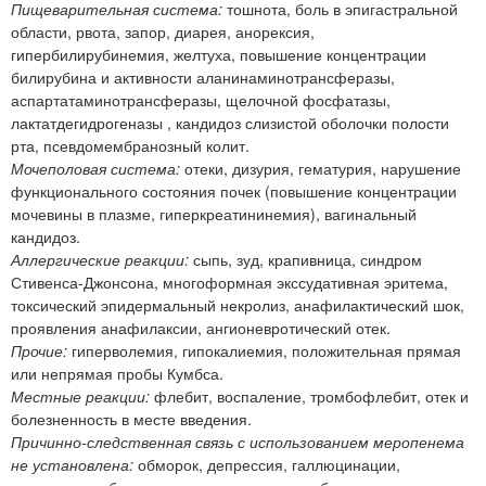
Пищеварительная система:
тошнота, боль в эпигастральной
области, рвота, запор, диарея, анорексия,
гипербилирубинемия, желтуха, повышение концентрации
билирубина и активности аланинаминотрансферазы,
аспартатаминотрансферазы, щелочной фосфатазы,
лактатдегидрогеназы , кандидоз слизистой оболочки полости
рта, псевдомембранозный колит.
Мочеполовая система:
отеки, дизурия, гематурия, нарушение
функционального состояния почек (повышение концентрации
мочевины в плазме, гиперкреатининемия), вагинальный
кандидоз.
Аллергические реакции:
сыпь, зуд, крапивница, синдром
Стивенса-Джонсона, многоформная экссудативная эритема,
токсический эпидермальный некролиз, анафилактический шок,
проявления анафилаксии, ангионевротический отек.
Прочие:
гиперволемия, гипокалиемия, положительная прямая
или непрямая пробы Кумбса.
Местные реакции:
флебит, воспаление, тромбофлебит, отек и
болезненность в месте введения.
Причинно-следственная связь с использованием меропенема
не установлена:
обморок, депрессия, галлюцинации,