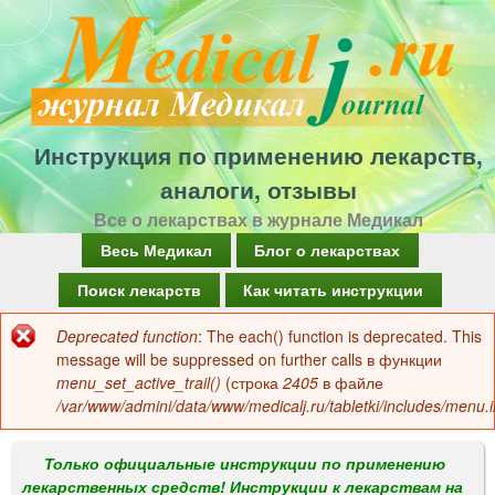
Перейти
к
основному
содержанию
Инструкция по применению лекарств,
аналоги, отзывы
Все о лекарствах в журнале Медикал
Г
Весь Медикал
Блог о лекарствах
л
Поиск лекарств
Как читать инструкции
а
Deprecated function
: The each() function is deprecated. This
Сообщение
в
message will be suppressed on further calls в функции
об
menu_set_active_trail()
(строка
2405
в файле
н
/var/www/admini/data/www/medicalj.ru/tabletki/includes/menu.i
ошибке
о
е
Только официальные инструкции по применению
лекарственных средств! Инструкции к лекарствам на