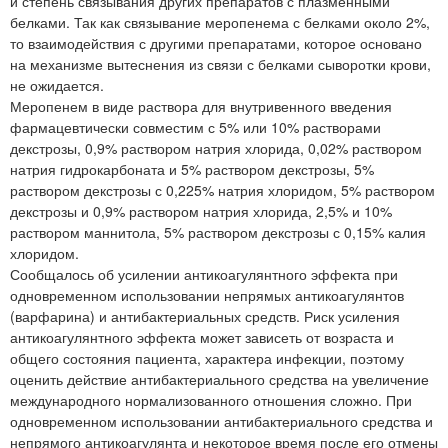
и степень связывания других препаратов с плазменными
белками. Так как связывание меропенема с белками около 2%,
то взаимодействия с другими препаратами, которое основано
на механизме вытеснения из связи с белками сыворотки крови,
не ожидается.
Меропенем в виде раствора для внутривенного введения
фармацевтически совместим с 5% или 10% растворами
декстрозы, 0,9% раствором натрия хлорида, 0,02% раствором
натрия гидрокарбоната и 5% раствором декстрозы, 5%
раствором декстрозы с 0,225% натрия хлоридом, 5% раствором
декстрозы и 0,9% раствором натрия хлорида, 2,5% и 10%
раствором маннитола, 5% раствором декстрозы с 0,15% калия
хлоридом.
Сообщалось об усилении антикоагулянтного эффекта при
одновременном использовании непрямых антикоагулянтов
(варфарина) и антибактериальных средств. Риск усиления
антикоагулянтного эффекта может зависеть от возраста и
общего состояния пациента, характера инфекции, поэтому
оценить действие антибактериального средства на увеличение
международного нормализованного отношения сложно. При
одновременном использовании антибактериального средства и
непрямого антикоагулянта и некоторое время после его отмены