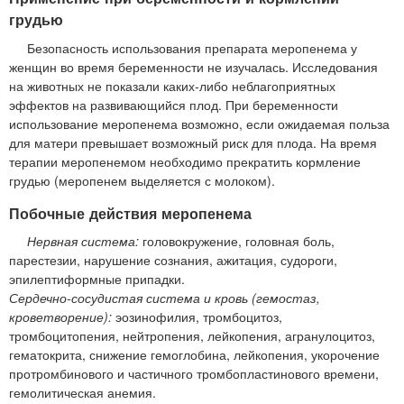
грудью
Безопасность использования препарата меропенема у
женщин во время беременности не изучалась. Исследования
на животных не показали каких-либо неблагоприятных
эффектов на развивающийся плод. При беременности
использование меропенема возможно, если ожидаемая польза
для матери превышает возможный риск для плода. На время
терапии меропенемом необходимо прекратить кормление
грудью (меропенем выделяется с молоком).
Побочные действия меропенема
Нервная система:
головокружение, головная боль,
парестезии, нарушение сознания, ажитация, судороги,
эпилептиформные припадки.
Сердечно-сосудистая система и кровь (гемостаз,
кроветворение):
эозинофилия, тромбоцитоз,
тромбоцитопения, нейтропения, лейкопения, агранулоцитоз,
гематокрита, снижение гемоглобина, лейкопения, укорочение
протромбинового и частичного тромбопластинового времени,
гемолитическая анемия.