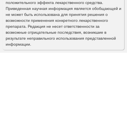
а
положительного эффекта лекарственного средства.
Приведенная научная информация является обобщающей и
п
не может быть использована для принятия решения о
о
возможности применения конкретного лекарственного
препарата. Редакция не несет ответственности за
и
возможные отрицательные последствия, возникшие в
с
результате неправильного использования представленной
информации.
к
а