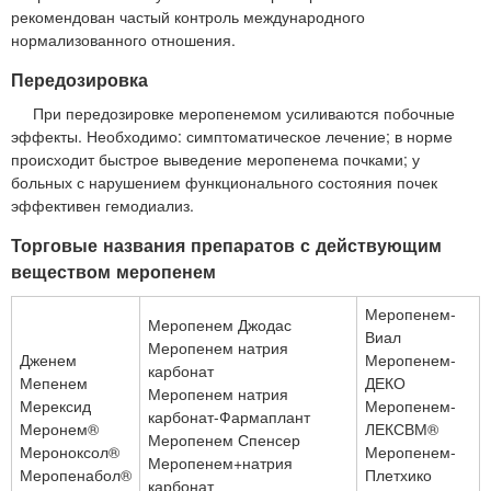
рекомендован частый контроль международного
нормализованного отношения.
Передозировка
При передозировке меропенемом усиливаются побочные
эффекты. Необходимо: симптоматическое лечение; в норме
происходит быстрое выведение меропенема почками; у
больных с нарушением функционального состояния почек
эффективен гемодиализ.
Торговые названия препаратов с действующим
веществом меропенем
Меропенем-
Меропенем Джодас
Виал
Меропенем натрия
Дженем
Меропенем-
карбонат
Мепенем
ДЕКО
Меропенем натрия
Мерексид
Меропенем-
карбонат-Фармаплант
Меронем®
ЛЕКСВМ®
Меропенем Спенсер
Мероноксол®
Меропенем-
Меропенем+натрия
Меропенабол®
Плетхико
карбонат