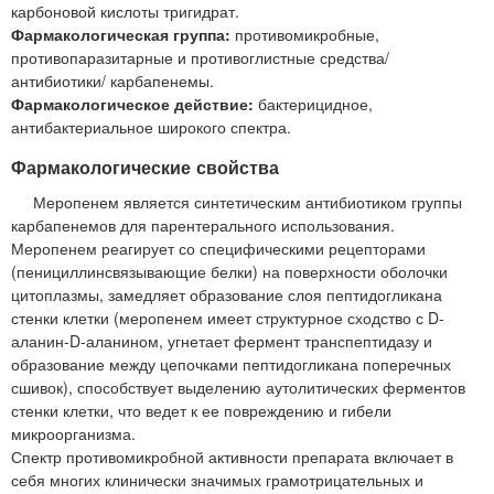
карбоновой кислоты тригидрат.
Фармакологическая группа:
противомикробные,
противопаразитарные и противоглистные средства/
антибиотики/ карбапенемы.
Фармакологическое действие:
бактерицидное,
антибактериальное широкого спектра.
Фармакологические свойства
Меропенем является синтетическим антибиотиком группы
карбапенемов для парентерального использования.
Меропенем реагирует со специфическими рецепторами
(пенициллинсвязывающие белки) на поверхности оболочки
цитоплазмы, замедляет образование слоя пептидогликана
стенки клетки (меропенем имеет структурное сходство с D-
аланин-D-аланином, угнетает фермент транспептидазу и
образование между цепочками пептидогликана поперечных
сшивок), способствует выделению аутолитических ферментов
стенки клетки, что ведет к ее повреждению и гибели
микроорганизма.
Спектр противомикробной активности препарата включает в
себя многих клинически значимых грамотрицательных и