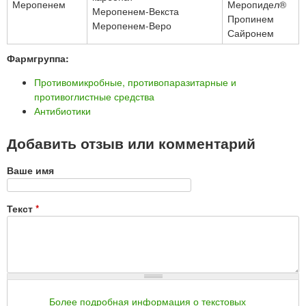
Меропенем
Меропидел®
Меропенем-Векста
Пропинем
Меропенем-Веро
Сайронем
Фармгруппа:
Противомикробные, противопаразитарные и
противоглистные средства
Антибиотики
Добавить отзыв или комментарий
Ваше имя
Текст
*
Более подробная информация о текстовых