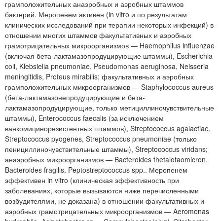
грамположительных анаэробных и аэробных штаммов
бактерий. Меропенем активен (in vitro и по результатам
клинических исследований при терапии некоторых инфекций) в
отношении многих штаммов факультативных и аэробных
грамотрицательных микроорганизмов — Haemophilus influenzae
(включая бета-лактамазопродуцирующие штаммы), Escherichia
coli, Klebsiella pneumoniae, Pseudomonas aeruginosa, Neisseria
meningitidis, Proteus mirabilis; факультативных и аэробных
грамположительных микроорганизмов — Staphylococcus aureus
(бета-лактамазонепродуцирующие и бета-
лактамазопродуцирующие, только метициллиночувствительные
штаммы), Enterococcus faecalis (за исключением
ванкомицинорезистентных штаммов), Streptococcus agalactiae,
Streptococcus pyogenes, Streptococcus pneumoniae (только
пенициллиночувствительные штаммы), Streptococcus viridans;
анаэробных микроорганизмов — Bacteroides thetaiotaomicron,
Bacteroides fragilis, Peptostreptococcus spp.. Меропенем
эффективен in vitro (клиническая эффективность при
заболеваниях, которые вызываются ниже перечисленными
возбудителями, не доказана) в отношении факультативных и
аэробных грамотрицательных микроорганизмов — Aeromonas