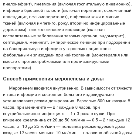
пиелонефрит), пневмония (включая госпитальную пневмонию),
инфекции брюшной полости (включая перитонит, осложненный
аппендицит, пельвиоперитонит), инфекции кожи и мягких
тканей (включая импетиго, рожу, вторично инфицированные
дерматозы), гинекологические инфекции (включая
воспалительные заболевания тазовых органов, эндометрит),
септицемия, менингит, эмпирическое лечение при подозрении
на бактериальную инфекцию у взрослых пациентов с
фебрильными эпизодами при нейтропении (монотерапия или
вместе с противогрибковыми или противовирусными
препаратами).
Способ применения меропенема и дозы
Меропенем вводится внутривенно. В зависимости от тяжести
и типа инфекции и состояния больного индивидуально
устанавливают режим дозирования. Взрослые 500 мг каждые 8
часов, при менингите — 2 г каждые 8 часов, при
внутрибольничных инфекциях — 1 г 3 раза в сутки. При
клиренсе креатинина от 26 до 50 мл/мин — 0,5 – 2 г каждые 12
часов, от 10 до 25 мл/мин — половина рекомендуемой дозы
каждые 12 часов, меньше 10 мл/мин — половина обычной дозы