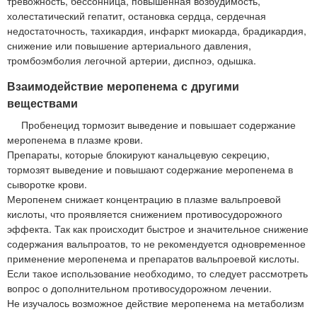
тревожность, бессонница, повышенная возбудимость,
холестатический гепатит, остановка сердца, сердечная
недостаточность, тахикардия, инфаркт миокарда, брадикардия,
снижение или повышение артериального давления,
тромбоэмболия легочной артерии, диспноэ, одышка.
Взаимодействие меропенема с другими
веществами
Пробенецид тормозит выведение и повышает содержание
меропенема в плазме крови.
Препараты, которые блокируют канальцевую секрецию,
тормозят выведение и повышают содержание меропенема в
сыворотке крови.
Меропенем снижает концентрацию в плазме вальпроевой
кислоты, что проявляется снижением противосудорожного
эффекта. Так как происходит быстрое и значительное снижение
содержания вальпроатов, то не рекомендуется одновременное
применение меропенема и препаратов вальпроевой кислоты.
Если такое использование необходимо, то следует рассмотреть
вопрос о дополнительном противосудорожном лечении.
Не изучалось возможное действие меропенема на метаболизм