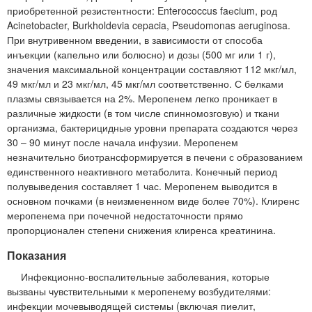
приобретенной резистентности: Enterococcus faеcium, род
Acinetobacter, Burkholdevia cepacia, Pseudomonas aeruginosa.
При внутривенном введении, в зависимости от способа
инъекции (капельно или болюсно) и дозы (500 мг или 1 г),
значения максимальной концентрации составляют 112 мкг/мл,
49 мкг/мл и 23 мкг/мл, 45 мкг/мл соответственно. С белками
плазмы связывается на 2%. Меропенем легко проникает в
различные жидкости (в том числе спинномозговую) и ткани
организма, бактерицидные уровни препарата создаются через
30 – 90 минут после начала инфузии. Меропенем
незначительно биотрансформируется в печени с образованием
единственного неактивного метаболита. Конечный период
полувыведения составляет 1 час. Меропенем выводится в
основном почками (в неизмененном виде более 70%). Клиренс
меропенема при почечной недостаточности прямо
пропорционален степени снижения клиренса креатинина.
Показания
Инфекционно-воспалительные заболевания, которые
вызваны чувствительными к меропенему возбудителями:
инфекции мочевыводящей системы (включая пиелит,