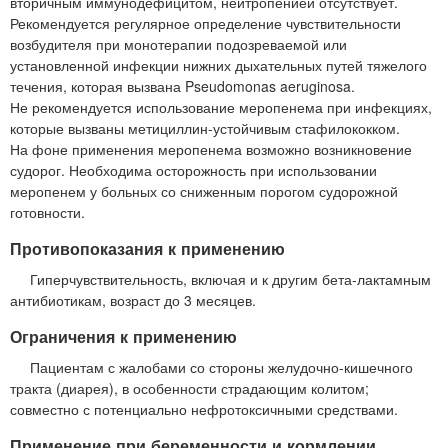
вторичным иммунодефицитом, нейтропенией отсутствует.
Рекомендуется регулярное определение чувствительности
возбудителя при монотерапии подозреваемой или
установленной инфекции нижних дыхательных путей тяжелого
течения, которая вызвана Pseudomonas aeruginosa.
Не рекомендуется использование меропенема при инфекциях,
которые вызваны метициллин-устойчивым стафилококком.
На фоне применения меропенема возможно возникновение
судорог. Необходима осторожность при использовании
меропенем у больных со сниженным порогом судорожной
готовности.
Противопоказания к применению
Гиперчувствительность, включая и к другим бета-лактамным
антибиотикам, возраст до 3 месяцев.
Ограничения к применению
Пациентам с жалобами со стороны желудочно-кишечного
тракта (диарея), в особенности страдающим колитом;
совместно с потенциально нефротоксичными средствами.
Применение при беременности и кормлении