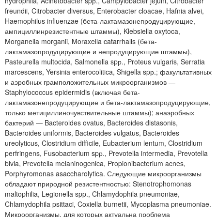
hydrophila, Acinetobacter spр., Campylobacter jejuni, Citrobacter
freundii, Citrobacter diversus, Enterobacter cloacae, Hafnia alvei,
Haemophilus influenzae (бета-лактамазонепродуцирующие,
ампициллинрезистентные штаммы), Klebsiella oxytoca,
Morganella morganii, Moraxella catarrhalis (бета-
лактамазопродуцирующие и непродуцирующие штаммы),
Pasteurella multocida, Salmonella spр., Proteus vulgaris, Serratia
marcescens, Yersinia enterocolitica, Shigella spр.; факультативных
и аэробных грамположительных микроорганизмов —
Staphylococcus epidermidis (включая бета-
лактамазонепродуцирующие и бета-лактамазопродуцирующие,
только метициллиночувствительные штаммы); анаэробных
бактерий — Bacteroides ovatus, Bacteroides distasonis,
Bacteroides uniformis, Bacteroides vulgatus, Bacteroides
ureolyticus, Clostridium difficile, Eubacterium lentum, Clostridium
perfringens, Fusobacterium spр., Prevotella intermedia, Prevotella
bivia, Prevotella melaninogenica, Propionibacterium acnes,
Porphyromonas asaccharolytica. Следующие микроорганизмы
обладают природной резистентностью: Stenotrophomonas
maltophilia, Legionella spp., Chlamydophila pneumoniae,
Chlamydophila psittaci, Coxiella burnetii, Mycoplasma pneumoniae.
Микроорганизмы, для которых актуальна проблема