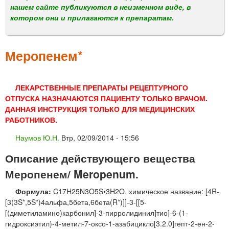
м
нашем сайте публикуются в неизменном виде, в
е
котором они и прилагаются к препаратам.
н
ю
Меропенем*
ЛЕКАРСТВЕННЫЕ ПРЕПАРАТЫ РЕЦЕПТУРНОГО
ОТПУСКА НАЗНАЧАЮТСЯ ПАЦИЕНТУ ТОЛЬКО ВРАЧОМ.
ДАННАЯ ИНСТРУКЦИЯ ТОЛЬКО ДЛЯ МЕДИЦИНСКИХ
РАБОТНИКОВ.
Наумов Ю.Н.
Втр, 02/09/2014 - 15:56
Описание действующего вещества
Меропенем/ Meropenum.
Формула:
C17H25N3O5S•3H2O, химическое название: [4R-
[3(3S*,5S*)4альфа,5бета,6бета(R*)]]-3-[[5-
[(диметиламино)карбонил]-3-пирролидинил]тио]-6-(1-
гидроксиэтил)-4-метил-7-оксо-1-азабицикло[3.2.0]гепт-2-ен-2-