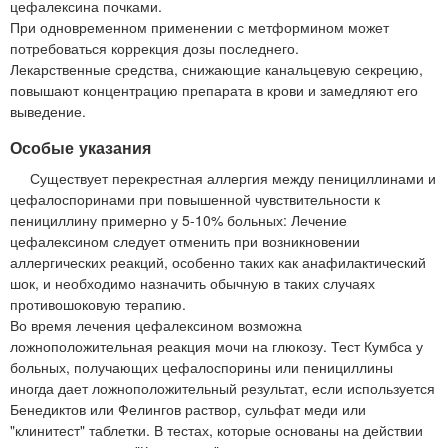
цефалексина почками.
При одновременном применении с метформином может
потребоваться коррекция дозы последнего.
Лекарственные средства, снижающие канальцевую секрецию,
повышают концентрацию препарата в крови и замедляют его
выведение.
Особые указания
Существует перекрестная аллергия между пенициллинами и
цефалоспоринами при повышенной чувствительности к
пенициллину примерно у 5-10% больных: Лечение
цефалексином следует отменить при возникновении
аллергических реакций, особенно таких как анафилактический
шок, и необходимо назначить обычную в таких случаях
противошоковую терапию.
Во время лечения цефалексином возможна
ложноположительная реакция мочи на глюкозу. Тест Кумбса у
больных, получающих цефалоспорины или пенициллины
иногда дает ложноположительный результат, если используется
Бенедиктов или Фелингов раствор, сульфат меди или
"клинитест" таблетки. В тестах, которые основаны на действии