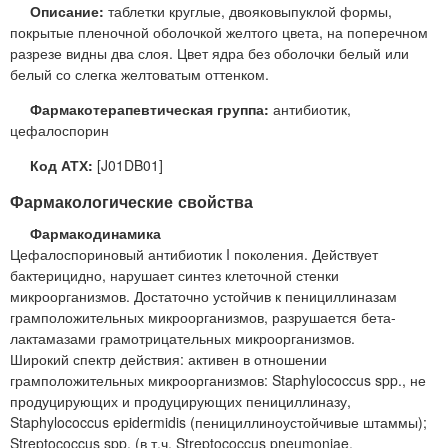
Описание:
таблетки круглые, двояковыпуклой формы,
покрытые пленочной оболочкой желтого цвета, на поперечном
разрезе видны два слоя. Цвет ядра без оболочки белый или
белый со слегка желтоватым оттенком.
Фармакотерапевтическая группа:
антибиотик,
цефалоспорин
Код АТХ:
[J01DB01]
Фармакологические свойства
Фармакодинамика
Цефалоспориновый антибиотик I поколения. Действует
бактерицидно, нарушает синтез клеточной стенки
микроорганизмов. Достаточно устойчив к пенициллиназам
грамположительных микроорганизмов, разрушается бета-
лактамазами грамотрицательных микроорганизмов.
Широкий спектр действия: активен в отношении
грамположительных микроорганизмов: Staphylococcus spp., не
продуцирующих и продуцирующих пенициллиназу,
Staphylococcus epidermidis (пенициллиноустойчивые штаммы);
Streptococcus spp. (в т.ч. Streptococcus pneumoniae,