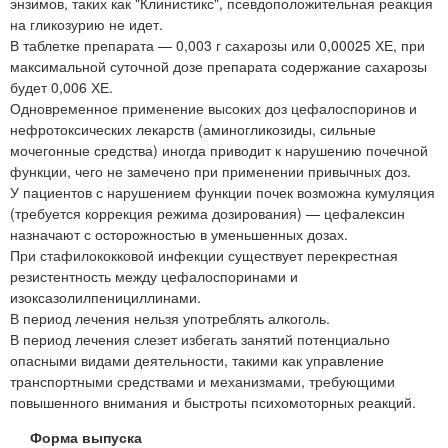
энзимов, таких как "Клинистикс", псевдоположительная реакция
на гликозурию не идет.
В таблетке препарата — 0,003 г сахарозы или 0,00025 ХЕ, при
максимальной суточной дозе препарата содержание сахарозы
будет 0,006 ХЕ.
Одновременное применение высоких доз цефалоспоринов и
нефротоксических лекарств (аминогликозиды, сильные
мочегонные средства) иногда приводит к нарушению почечной
функции, чего не замечено при применении привычных доз.
У пациентов с нарушением функции почек возможна кумуляция
(требуется коррекция режима дозирования) — цефалексин
назначают с осторожностью в уменьшенных дозах.
При стафилококковой инфекции существует перекрестная
резистентность между цефалоспоринами и
изоксазолилпенициллинами.
В период лечения нельзя употреблять алкоголь.
В период лечения слезет избегать занятий потенциально
опасными видами деятельности, такими как управление
транспортными средствами и механизмами, требующими
повышенного внимания и быстроты психомоторных реакций.
Форма выпуска