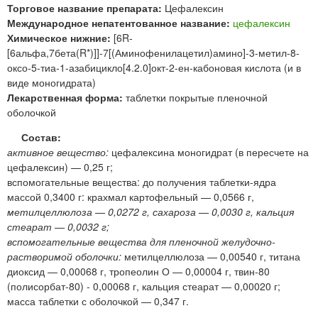
Торговое название препарата:
Цефалексин
Международное непатентованное название:
цефалексин
Химическое нижние:
[6R-
[6альфа,7бета(R*)]]-7[(Аминофенилацетил)амино]-3-метил-8-
оксо-5-тиа-1-азабицикло[4.2.0]окт-2-ен-кабоновая кислота (и в
виде моногидрата)
Лекарственная форма:
таблетки покрытые пленочной
оболочкой
Состав:
активное вещество:
цефалексина моногидрат (в пересчете на
цефалексин) — 0,25 г;
вспомогательные вещества: до получения таблетки-ядра
массой 0,3400 г: крахмал картофельный — 0,0566 г,
метилцеллюлоза — 0,0272 г, сахароза — 0,0030 г, кальция
стеарат — 0,0032 г;
вспомогательные вещества для пленочной желудочно-
растворимой оболочки:
метилцеллюлоза — 0,00540 г, титана
диоксид — 0,00068 г, тропеолин О — 0,00004 г, твин-80
(полисорбат-80) - 0,00068 г, кальция стеарат — 0,00020 г;
масса таблетки с оболочкой — 0,347 г.