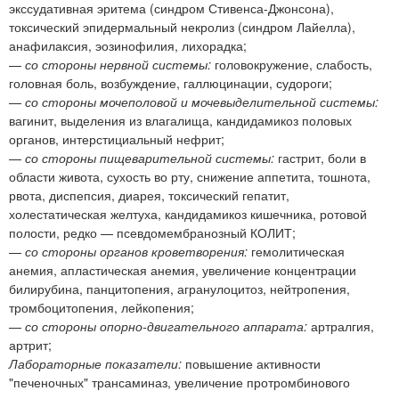
экссудативная эритема (синдром Стивенса-Джонсона),
токсический эпидермальный некролиз (синдром Лайелла),
анафилаксия, эозинофилия, лихорадка;
—
со стороны нервной системы:
головокружение, слабость,
головная боль, возбуждение, галлюцинации, судороги;
—
со стороны мочеполовой и мочевыделительной системы:
вагинит, выделения из влагалища, кандидамикоз половых
органов, интерстициальный нефрит;
—
со стороны пищеварительной системы:
гастрит, боли в
области живота, сухость во рту, снижение аппетита, тошнота,
рвота, диспепсия, диарея, токсический гепатит,
холестатическая желтуха, кандидамикоз кишечника, ротовой
полости, редко — псевдомембранозный КОЛИТ;
—
со стороны органов кроветворения:
гемолитическая
анемия, апластическая анемия, увеличение концентрации
билирубина, панцитопения, агранулоцитоз, нейтропения,
тромбоцитопения, лейкопения;
—
со стороны опорно-двигательного аппарата:
артралгия,
артрит;
Лабораторные показатели:
повышение активности
"печеночных" трансаминаз, увеличение протромбинового