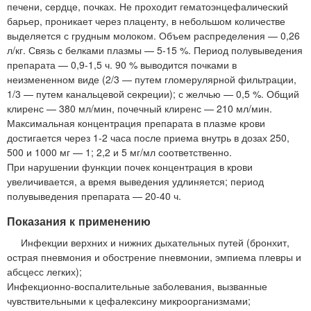
печени, сердце, почках. Не проходит гематоэнцефалический
барьер, проникает через плаценту, в небольшом количестве
выделяется с грудным молоком. Объем распределения — 0,26
л/кг. Связь с белками плазмы — 5-15 %. Период полувыведения
препарата — 0,9-1,5 ч. 90 % выводится почками в
неизмененном виде (2/3 — путем гломерулярной фильтрации,
1/3 — путем канальцевой секреции); с желчью — 0,5 %. Общий
клиренс — 380 мл/мин, почечный клиренс — 210 мл/мин.
Максимальная концентрация препарата в плазме крови
достигается через 1-2 часа после приема внутрь в дозах 250,
500 и 1000 мг — 1; 2,2 и 5 мг/мл соответственно.
При нарушении функции почек концентрация в крови
увеличивается, а время выведения удлиняется; период
полувыведения препарата — 20-40 ч.
Показания к применению
Инфекции верхних и нижних дыхательных путей (бронхит,
острая пневмония и обострение пневмонии, эмпиема плевры и
абсцесс легких);
Инфекционно-воспалительные заболевания, вызванные
чувствительными к цефалексину микроорганизмами;