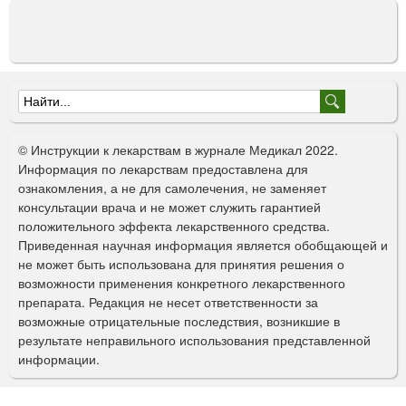
Ф
о
© Инструкции к лекарствам в журнале Медикал 2022.
р
Информация по лекарствам предоставлена для
ознакомления, а не для самолечения, не заменяет
м
консультации врача и не может служить гарантией
а
положительного эффекта лекарственного средства.
Приведенная научная информация является обобщающей и
п
не может быть использована для принятия решения о
о
возможности применения конкретного лекарственного
препарата. Редакция не несет ответственности за
и
возможные отрицательные последствия, возникшие в
с
результате неправильного использования представленной
информации.
к
а