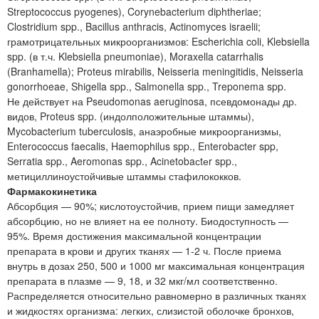
Streptococcus pyogenes), Corynebacterium diphtheriae;
Clostridium spp., Bacillus anthracis, Actinomyces israelii;
грамотрицательных микроорганизмов: Escherichia coli, Klebsiella
spp. (в т.ч. Klebsiella pneumoniae), Moraxella catarrhalis
(Branhamella); Proteus mirabilis, Neisseria meningitidis, Neisseria
gonorrhoeae, Shigella spp., Salmonella spp., Treponema spp.
Не действует на Pseudomonas aeruginosa, псевдомонады др.
видов, Proteus spp. (индолположительные штаммы),
Mycobacterium tuberculosis, анаэробные микроорганизмы,
Enterococcus faecalis, Haemophilus spp., Enterobacter spp,
Serratia spp., Aeromonas spp., Acinetobaсtеr spp.,
метициллиноустойчивые штаммы стафилококков.
Фармакокинетика
Абсорбция — 90%; кислотоустойчив, прием пищи замедляет
абсорбцию, но не влияет на ее полноту. Биодоступность —
95%. Время достижения максимальной концентрации
препарата в крови и других тканях — 1-2 ч. После приема
внутрь в дозах 250, 500 и 1000 мг максимальная концентрация
препарата в плазме — 9, 18, и 32 мкг/мл соответственно.
Распределяется относительно равномерно в различных тканях
и жидкостях организма: легких, слизистой оболочке бронхов,