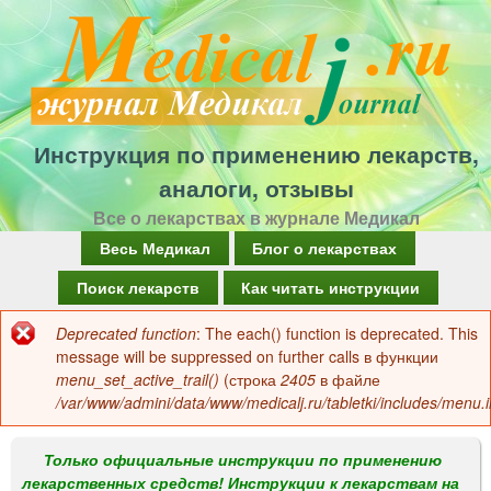
Перейти
к
основному
содержанию
Инструкция по применению лекарств,
аналоги, отзывы
Все о лекарствах в журнале Медикал
Г
Весь Медикал
Блог о лекарствах
л
Поиск лекарств
Как читать инструкции
а
Deprecated function
: The each() function is deprecated. This
Сообщение
в
message will be suppressed on further calls в функции
об
menu_set_active_trail()
(строка
2405
в файле
н
/var/www/admini/data/www/medicalj.ru/tabletki/includes/menu.i
ошибке
о
е
Только официальные инструкции по применению
лекарственных средств! Инструкции к лекарствам на