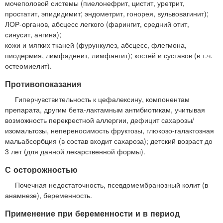
мочеполовой системы (пиелонефрит, цистит, уретрит,
простатит, эпидидимит; эндометрит, гонорея, вульвовагинит);
ЛОР-органов, абсцесс легкого (фарингит, средний отит,
синусит, ангина);
кожи и мягких тканей (фурункулез, абсцесс, флегмона,
пиодермия, лимфаденит, лимфангит); костей и суставов (в т.ч.
остеомиелит).
Противопоказания
Гиперчувствительность к цефалексину, компонентам
препарата, другим бета-лактамным антибиотикам, учитывая
возможность перекрестной аллергии, дефицит сахарозы/
изомальтозы, непереносимость фруктозы, глюкозо-галактозная
мальабсорбция (в состав входит сахароза); детский возраст до
3 лет (для данной лекарственной формы).
С осторожностью
Почечная недостаточность, псевдомембранозный колит (в
анамнезе), беременность.
Применение при беременности и в период