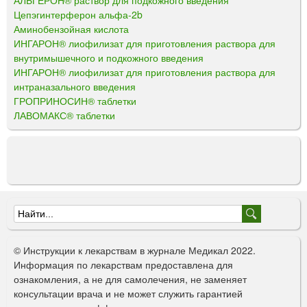
АЛЬГЕРОН® раствор для подкожного введения
Цепэгинтерферон альфа-2b
Аминобензойная кислота
ИНГАРОН® лиофилизат для приготовления раствора для
внутримышечного и подкожного введения
ИНГАРОН® лиофилизат для приготовления раствора для
интраназального введения
ГРОПРИНОСИН® таблетки
ЛАВОМАКС® таблетки
Ф
о
© Инструкции к лекарствам в журнале Медикал 2022.
р
Информация по лекарствам предоставлена для
ознакомления, а не для самолечения, не заменяет
м
консультации врача и не может служить гарантией
а