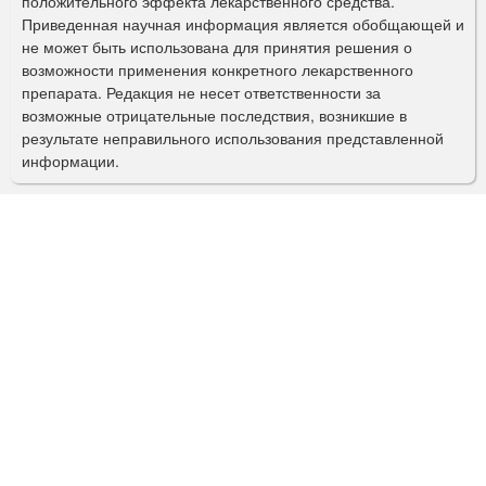
положительного эффекта лекарственного средства.
Приведенная научная информация является обобщающей и
п
не может быть использована для принятия решения о
о
возможности применения конкретного лекарственного
препарата. Редакция не несет ответственности за
и
возможные отрицательные последствия, возникшие в
с
результате неправильного использования представленной
информации.
к
а