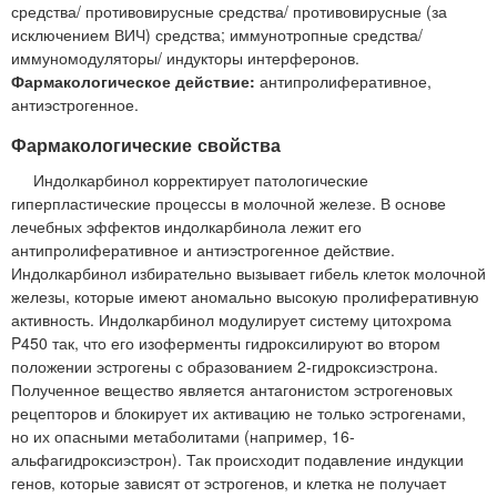
средства/ противовирусные средства/ противовирусные (за
исключением ВИЧ) средства; иммунотропные средства/
иммуномодуляторы/ индукторы интерферонов.
Фармакологическое действие:
антипролиферативное,
антиэстрогенное.
Фармакологические свойства
Индолкарбинол корректирует патологические
гиперпластические процессы в молочной железе. В основе
лечебных эффектов индолкарбинола лежит его
антипролиферативное и антиэстрогенное действие.
Индолкарбинол избирательно вызывает гибель клеток молочной
железы, которые имеют аномально высокую пролиферативную
активность. Индолкарбинол модулирует систему цитохрома
P450 так, что его изоферменты гидроксилируют во втором
положении эстрогены с образованием 2-гидроксиэстрона.
Полученное вещество является антагонистом эстрогеновых
рецепторов и блокирует их активацию не только эстрогенами,
но их опасными метаболитами (например, 16-
альфагидроксиэстрон). Так происходит подавление индукции
генов, которые зависят от эстрогенов, и клетка не получает