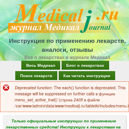
Перейти
к
основному
содержанию
Инструкция по применению лекарств,
аналоги, отзывы
Все о лекарствах в журнале Медикал
Г
Весь Медикал
Блог о лекарствах
л
Поиск лекарств
Как читать инструкции
а
Deprecated function
: The each() function is deprecated. This
Сообщение
в
message will be suppressed on further calls в функции
об
menu_set_active_trail()
(строка
2405
в файле
н
/var/www/admini/data/www/medicalj.ru/tabletki/includes/menu.i
ошибке
о
е
Только официальные инструкции по применению
лекарственных средств! Инструкции к лекарствам на