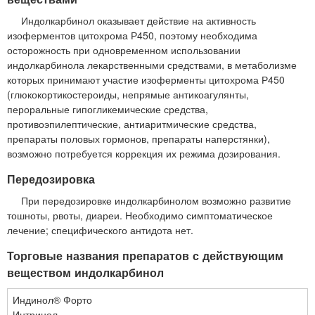
Индолкарбинол оказывает действие на активность
изоферментов цитохрома Р450, поэтому необходима
осторожность при одновременном использовании
индолкарбинола лекарственными средствами, в метаболизме
которых принимают участие изоферменты цитохрома Р450
(глюкокортикостероиды, непрямые антикоагулянты,
пероральные гипогликемические средства,
противоэпилептические, антиаритмические средства,
препараты половых гормонов, препараты наперстянки),
возможно потребуется коррекция их режима дозирования.
Передозировка
При передозировке индолкарбинолом возможно развитие
тошноты, рвоты, диареи. Необходимо симптоматическое
лечение; специфического антидота нет.
Торговые названия препаратов с действующим
веществом индолкарбинол
Индинол® Форто
Интринол