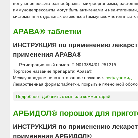
ю
получения весьма разнообразны: микроорганизмы, растения
иммунодепрессанты могут быть антигенами и неантигенами
системы или отдельных ее звеньев (иммунокомпетентные кле
АРАВА® таблетки
ИНСТРУКЦИЯ по применению лекарств
применения АРАВА®
Регистрационный номер: П N013884/01-251215
Торговое название препарата: Арава®
Международное непатентованное название:
лефлуномид
Лекарственная форма: таблетки, покрытые пленочной оболо
Подробнее
о
Добавить отзыв или комментарий
А
Р
АРБИДОЛ® порошок для пригото
А
В
ИНСТРУКЦИЯ по применению лекарств
А
применения АРБИДОЛ®
®