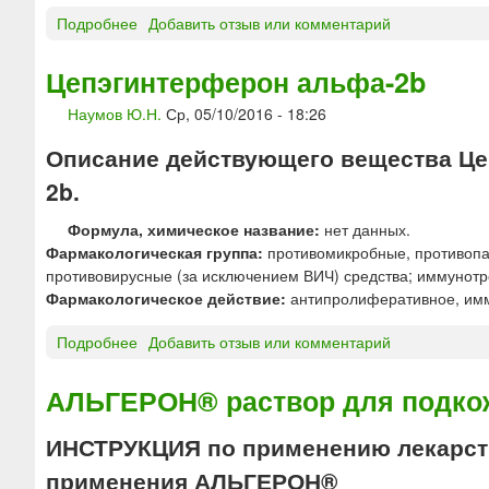
л
Подробнее
о
Добавить отзыв или комментарий
я
И
п
Н
Цепэгинтерферон альфа-2b
р
Г
и
Наумов Ю.Н.
Ср, 05/10/2016 - 18:26
А
г
Р
о
Описание действующего вещества Цепэ
О
т
Н
2b.
о
®
в
Формула, химическое название:
нет данных.
л
л
Фармакологическая группа:
противомикробные, противопар
и
е
противовирусные (за исключением ВИЧ) средства; иммунот
о
н
Фармакологическое действие:
антипролиферативное, им
ф
и
и
я
Подробнее
о
Добавить отзыв или комментарий
л
р
Ц
и
а
е
з
АЛЬГЕРОН® раствор для подко
с
п
а
т
э
т
ИНСТРУКЦИЯ по применению лекарств
в
г
д
о
применения АЛЬГЕРОН®
и
л