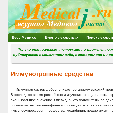
Г
Весь Медикал
Блог о лекарствах
Поиск лекарст
л
Только официальные инструкции по применению л
а
публикуются в неизменном виде, в котором они и пр
в
н
Иммунотропные средства
о
е
Иммунная система обеспечивает организму высокий уров
м
В последнее время разработке и изучению специфических 
е
очень большое значение. Очевидно, что положительное де
организма, его неспецифического иммунитета, активацией
н
иммуносупрессоры — вещества, модифицирующие иммунный 