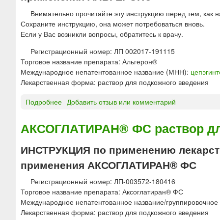
р
н
я
а
Внимательно прочитайте эту инструкцию перед тем, как н
т
п
д
Сохраните инструкцию, она может потребоваться вновь.
е
р
л
Если у Вас возникли вопросы, обратитесь к врачу.
р
и
я
ф
г
Регистрационный номер: ЛП 002017-191115
и
е
о
Торговое название препарата: Альгерон®
н
р
т
Международное непатентованное название (МНН):
цепэгин
т
о
о
Лекарственная форма: раствор для подкожного введения
р
н
в
а
а
л
Подробнее
о
Добавить отзыв или комментарий
н
л
е
А
а
ь
н
Л
АКСОГЛАТИРАН® ФС раствор дл
з
ф
и
Ь
а
а
я
Г
л
ИНСТРУКЦИЯ по применению лекарств
-
р
Е
ь
2
а
применения АКСОГЛАТИРАН® ФС
Р
н
b
с
О
о
Регистрационный номер: ЛП-003572-180416
т
Н
г
Торговое название препарата: Аксоглатиран® ФС
в
®
о
Международное непатентованное название/группировочное
о
р
в
Лекарственная форма: раствор для подкожного введения
р
а
в