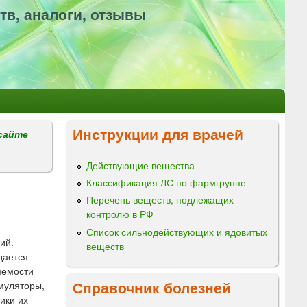
тв, аналоги, отзывы
Инструкции для врачей
сайте
Действующие вещества
Классификация ЛС по фармгруппе
Перечень веществ, подлежащих
контролю в РФ
Список сильнодействующих и ядовитых
ий.
веществ
дается
яемости
Справочник болезней
муляторы,
ики их