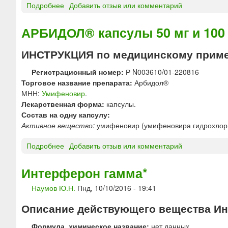
Подробнее
о
Добавить отзыв или комментарий
к
А
д
Р
АРБИДОЛ® капсулы 50 мг и 100
л
Б
я
И
ИНСТРУКЦИЯ по медицинскому прим
п
Д
р
О
Регистрационный номер:
Р N003610/01-220816
и
Л
Торговое название препарата:
Арбидол®
г
®
МНН:
Умифеновир
.
о
М
Лекарственная форма:
капсулы.
т
А
Состав на одну капсулу:
о
К
Активное вещество:
умифеновир (умифеновира гидрохлорид
в
С
л
И
Подробнее
о
Добавить отзыв или комментарий
е
М
А
н
У
Р
Интерферон гамма*
и
М
Б
я
к
Наумов Ю.Н.
Пнд, 10/10/2016 - 19:41
И
с
а
Д
у
Описание действующего вещества Инт
п
О
с
с
Л
п
Формула, химическое название:
нет данных.