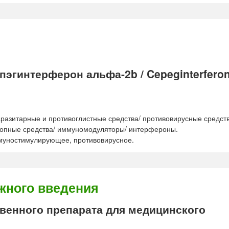
гинтерферон альфа-2b / Cepeginterferon 
азитарные и противоглистные средства/ противовирусные средств
ропные средства/ иммуномодуляторы/ интерфероны.
муностимулирующее, противовирусное.
жного введения
енного препарата для медицинского