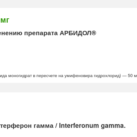
 мг
енению препарата АРБИДОЛ®
а моногидрат в пересчете на умифеновира гидрохлорид) — 50 мг 
ерферон гамма / Interferonum gamma.