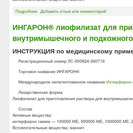
Подробнее
о
Добавить отзыв или комментарий
И
Н
ИНГАРОН® лиофилизат для приг
Г
внутримышечного и подкожного
А
Р
О
ИНСТРУКЦИЯ по медицинскому прим
Н
®
Регистрационный номер ЛС-000924-260716
л
Торговое название ИНГАРОН®
и
о
Международное непатентованное название
Интерферон 
ф
и
Лекарственная форма
л
Лиофилизат для приготовления раствора для внутримышечн
и
Состав
з
Активные вещества:
а
интерферон гамма — 100000 МЕ, 500000 МЕ, 1000000 МЕ, 
т
Вспомогательные вещества: маннит.
д