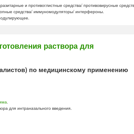
азитарные и противоглистные средства/ противовирусные средств
ропные средства/ иммуномодуляторы/ интерфероны.
модулирующее.
отовления раствора для
алистов) по медицинскому применению
мма
.
ора для интраназального введения.