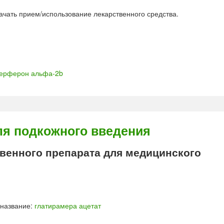
ачать прием/использование лекарственного средства.
терферон альфа-2b
я подкожного введения
енного препарата для медицинского
 название:
глатирамера ацетат