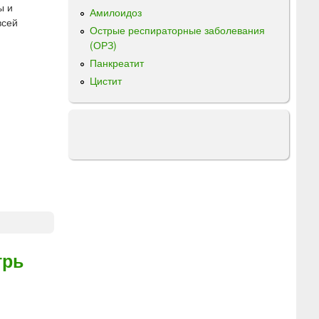
ы и
Амилоидоз
всей
Острые респираторные заболевания
(ОРЗ)
Панкреатит
Цистит
трь