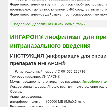
у
®
е
Фармакологическая группа:
противомикробные, противопар
л
к
н
противовирусные (за исключением ВИЧ) средства; иммунот
ы
а
з
Фармакологическое действие:
противовирусное, иммуно
2
п
и
0
с
и
Подробнее
о
Добавить отзыв или комментарий
0
у
д
И
м
л
л
н
ИНГАРОН® лиофилизат для приг
г
ы
я
т
5
п
интраназального введения
е
0
р
р
м
и
ф
ИНСТРУКЦИЯ (информация для специ
г
е
е
и
препарата ИНГАРОН®
м
р
1
а
о
Регистрационный номер: ЛС-001330-260716
0
в
н
Торговое название: ИНГАРОН®
0
н
г
Международное непатентованное название:
Интерферон га
м
у
а
Лекарственная форма: Лиофилизат для приготовления раств
г
т
м
Состав:
р
м
Активные вещества:
ь
а
интерферон гамма — 100000 МЕ (5,5±0,5 мкг).
*
Вспомогательные вещества: маннит.