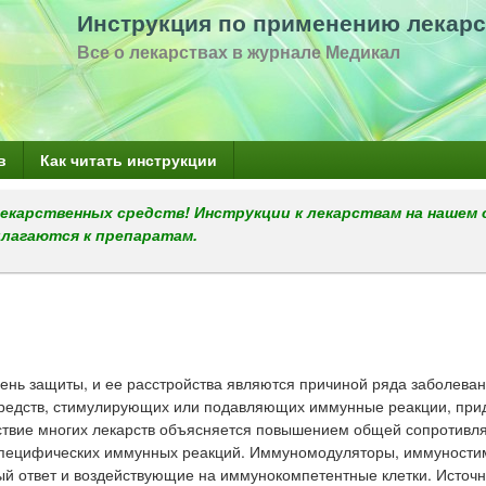
Перейти
Инструкция по применению лекарс
к
Все о лекарствах в журнале Медикал
основному
содержанию
в
Как читать инструкции
екарственных средств! Инструкции к лекарствам на нашем 
илагаются к препаратам.
ень защиты, и ее расстройства являются причиной ряда заболеван
средств, стимулирующих или подавляющих иммунные реакции, при
йствие многих лекарств объясняется повышением общей сопротивл
 специфических иммунных реакций. Иммуномодуляторы, иммуности
ответ и воздействующие на иммунокомпетентные клетки. Источн