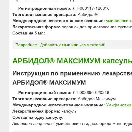
т
Регистрационный номер:
ЛП-003117-120816
а
Торговое название препарата:
Арбидол®
б
Международное непатентованное название:
умифеновир
.
л
Лекарственная форма:
порошок для приготовления суспенз
е
Состав на 5 мл:
т
к
Подробнее
о
Добавить отзыв или комментарий
и
А
Р
АРБИДОЛ® МАКСИМУМ капсулы 
Б
И
Инструкция по применению лекарств
Д
АРБИДОЛ® МАКСИМУМ
О
Л
Регистрационный номер:
ЛП 002690-020216
®
Торговое название препарата:
Арбидол Максимум
п
Международное непатентованное название:
Умифеновир
о
Лекарственная форма:
капсулы
р
Состав на одну капсулу:
о
Активное вещество:
умифеновира гидрохлорида моногидрат
ш
о