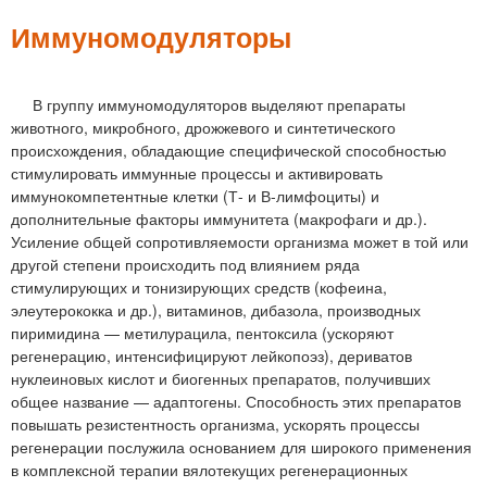
м
е
Иммуномодуляторы
н
ю
В группу иммуномодуляторов выделяют препараты
животного, микробного, дрожжевого и синтетического
происхождения, обладающие специфической способностью
стимулировать иммунные процессы и активировать
иммунокомпетентные клетки (Т- и В-лимфоциты) и
дополнительные факторы иммунитета (макрофаги и др.).
Усиление общей сопротивляемости организма может в той или
другой степени происходить под влиянием ряда
стимулирующих и тонизирующих средств (кофеина,
элеутерококка и др.), витаминов, дибазола, производных
пиримидина — метилурацила, пентоксила (ускоряют
регенерацию, интенсифицируют лейкопоэз), дериватов
нуклеиновых кислот и биогенных препаратов, получивших
общее название — адаптогены. Способность этих препаратов
повышать резистентность организма, ускорять процессы
регенерации послужила основанием для широкого применения
в комплексной терапии вялотекущих регенерационных