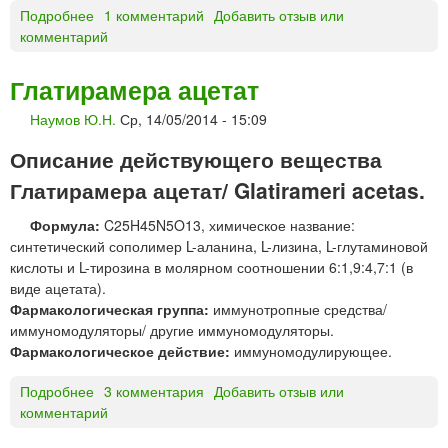
е
ч
Подробнее
о
1 комментарий
Добавить отзыв или
т
н
комментарий
Л
к
о
А
и
г
В
Глатирамера ацетат
о
О
в
Наумов Ю.Н.
Ср, 14/05/2014 - 15:09
М
в
А
Описание действующего вещества
е
К
д
С
Глатирамера ацетат/ Glatirameri acetas.
е
®
н
Формула:
C25H45N5O13, химическое название:
т
и
синтетический сополимер L-аланина, L-лизина, L-глутаминовой
а
я
кислоты и L-тирозина в молярном соотношении 6:1,9:4,7:1 (в
б
виде ацетата).
л
Фармакологическая группа:
иммунотропные средства/
е
иммуномодуляторы/ другие иммуномодуляторы.
т
Фармакологическое действие:
иммуномодулирующее.
к
и
Подробнее
о
3 комментария
Добавить отзыв или
комментарий
Г
л