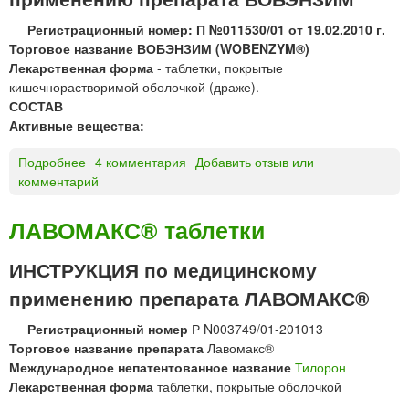
т
®
н
Регистрационный номер: П №011530/01 от 19.02.2010 г.
р
а
Торговое название ВОБЭНЗИМ (WOBENZYM®)
а
т
Лекарственная форма
- таблетки, покрытые
с
р
кишечнорастворимой оболочкой (драже).
т
и
СОСТАВ
в
я
Активные вещества:
о
р
Подробнее
о
4 комментария
Добавить отзыв или
д
комментарий
В
л
О
я
Б
ЛАВОМАКС® таблетки
в
Э
н
Н
ИНСТРУКЦИЯ по медицинскому
у
З
т
применению препарата ЛАВОМАКС®
И
р
М
и
Регистрационный номер
Р N003749/01-201013
т
м
Торговое название препарата
Лавомакс®
а
ы
Международное непатентованное название
Тилорон
б
ш
Лекарственная форма
таблетки, покрытые оболочкой
л
е