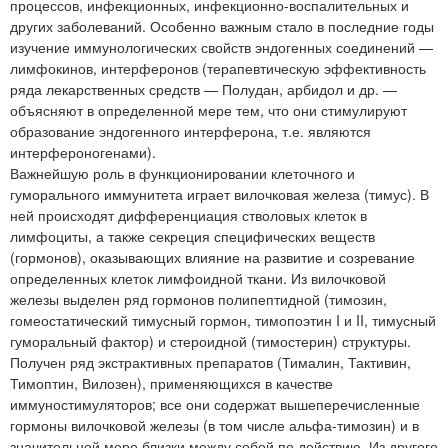
процессов, инфекционных, инфекционно-воспалительных и
других заболеваний. Особенно важным стало в последние годы
изучение иммунологических свойств эндогенных соединений —
лимфокинов, интерферонов (терапевтическую эффективность
ряда лекарственных средств — Полудан, арбидол и др. —
объясняют в определенной мере тем, что они стимулируют
образование эндогенного интерферона, т.е. являются
интерфероногенами).
Важнейшую роль в функционировании клеточного и
гуморального иммунитета играет вилочковая железа (тимус). В
ней происходят дифференциация стволовых клеток в
лимфоциты, а также секреция специфических веществ
(гормонов), оказывающих влияние на развитие и созревание
определенных клеток лимфоидной ткани. Из вилочковой
железы выделен ряд гормонов полипептидной (тимозин,
гомеостатический тимусный гормон, тимопоэтин I и II, тимусный
гуморальный фактор) и стероидной (тимостерин) структуры.
Получен ряд экстрактивных препаратов (Тималин, Тактивин,
Тимоптин, Вилозен), применяющихся в качестве
иммуностимуляторов; все они содержат вышеперечисленные
гормоны вилочковой железы (в том числе альфа-тимозин) и в
значительной мере близки между собой по действию. Из другого