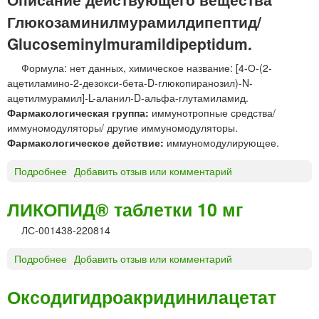
И
0
С
Глюкозаминилмурамилдипептид/
к
®
Д
Glucoseminylmuramildipeptidum.
р
а
а
)
Формула: нет данных, химическое название: [4-О-(2-
с
ацетиламино-2-дезокси-бета-D-глюкопиранозил)-N-
т
ацетилмурамил]-L-аланил-D-альфа-глутамиламид.
в
Фармакологическая группа:
иммунотропные средства/
о
иммуномодуляторы/ другие иммуномодуляторы.
р
Фармакологическое действие:
иммуномодулирующее.
д
л
Подробнее
о
Добавить отзыв или комментарий
я
Г
п
л
ЛИКОПИД® таблетки 10 мг
о
ю
д
ЛС-001438-220814
к
к
о
о
Подробнее
о
Добавить отзыв или комментарий
з
ж
Л
а
н
И
м
Оксодигидроакридинилацетат
о
К
и
г
О