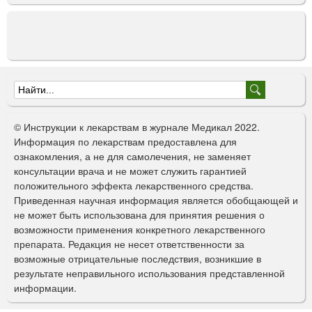
к
о
ж
н
о
г
Ф
о
о
в
© Инструкции к лекарствам в журнале Медикал 2022.
в
р
Информация по лекарствам предоставлена для
е
ознакомления, а не для самолечения, не заменяет
м
д
консультации врача и не может служить гарантией
е
а
положительного эффекта лекарственного средства.
н
Приведенная научная информация является обобщающей и
п
и
не может быть использована для принятия решения о
я
о
возможности применения конкретного лекарственного
препарата. Редакция не несет ответственности за
и
возможные отрицательные последствия, возникшие в
с
результате неправильного использования представленной
информации.
к