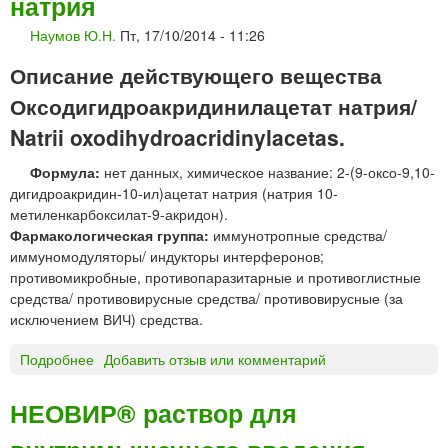
натрия
н
о
П
и
Наумов Ю.Н.
Пт, 17/10/2014 - 11:26
в
И
л
в
Д
м
Описание действующего вещества
е
®
у
д
Оксодигидроакридинилацетат натрия/
т
р
е
а
а
Natrii oxodihydroacridinylacetas.
н
б
м
и
л
и
Формула:
нет данных, химическое название: 2-(9-оксо-9,10-
я
е
л
дигидроакридин-10-ил)ацетат натрия (натрия 10-
т
д
метиленкарбоксилат-9-акридон).
к
и
Фармакологическая группа:
иммунотропные средства/
и
п
иммуномодуляторы/ индукторы интерферонов;
1
е
противомикробные, противопаразитарные и противоглистные
0
п
средства/ противовирусные средства/ противовирусные (за
м
т
исключением ВИЧ) средства.
г
и
Подробнее
о
Добавить отзыв или комментарий
д
О
к
НЕОВИР® раствор для
с
о