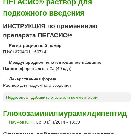
ПЕГАСИС® раствор для
г
подкожного введения
и
н
т
ИНСТРУКЦИЯ по применению
е
препарата ПЕГАСИС®
р
ф
Регистрационный номер
е
П N013704/01-160714
р
о
Международное непатентованное название
н
Пэгинтерферон альфа-2а (40 кДа)
а
Лекарственная форма
л
Раствор для подкожного введения
ь
ф
Подробнее
о
Добавить отзыв или комментарий
а
П
-
Е
Глюкозаминилмурамилдипептид
2
Г
a
Наумов Ю.Н.
Сб, 01/11/2014 - 13:39
А
(
С
4
Описание действующего вещества