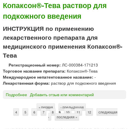
а
Копаксон®-Тева раствор для
т
подкожного введения
и
р
а
ИНСТРУКЦИЯ по применению
м
лекарственного препарата для
е
р
медицинского применения Копаксон®-
а
Тева
а
ц
Регистрационный номер:
ЛС-000384-171213
е
Торговое название препарата:
Копаксон®-Тева
т
Международное непатентованное название:
-
а
Лекарственная форма:
раствор для подкожного введения
т
Подробнее
о
Добавить отзыв или комментарий
К
о
« первая
‹ предыдущая
…
С
4
5
п
6
7
8
9
10
11
12
следующая
›
последняя »
а
т
к