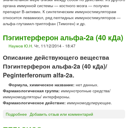
органа иммунной системы — костного мозга — получен
препарат В-активин. К синтетическим иммуностимуляторам
относится левамизол, ряд пептидных иммуностимуляторов —
альфа-глутамил-триптофан (Тимоген) и др.
Пэгинтерферон альфа-2a (40 кДа)
Наумов Ю.Н.
Чт, 11/12/2014 - 18:47
Описание действующего вещества
Пэгинтерферон альфа-2a (40 кДа)/
Peginterferonum alfa-2a.
Формула, химическое название:
нет данных.
Фармакологическая группа:
иммунотропные средства/
иммуномодуляторы/ интерфероны.
Фармакологическое действие:
иммуномодулирующее.
Подробнее
о
Добавить отзыв или комментарий
П
э