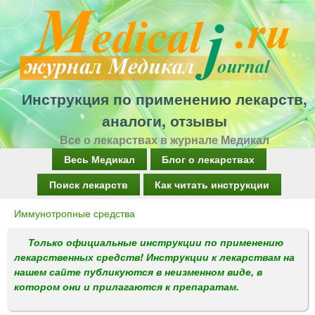
Перейти
к
основному
содержанию
Инструкция по применению лекарств,
аналоги, отзывы
Все о лекарствах в журнале Медикал
Г
Весь Медикал
Блог о лекарствах
л
Поиск лекарств
Как читать инструкции
а
Иммунотропные средства
Вы
в
здесь
Только официальные инструкции по применению
н
лекарственных средств! Инструкции к лекарствам на
о
нашем сайте публикуются в неизменном виде, в
котором они и прилагаются к препаратам.
е