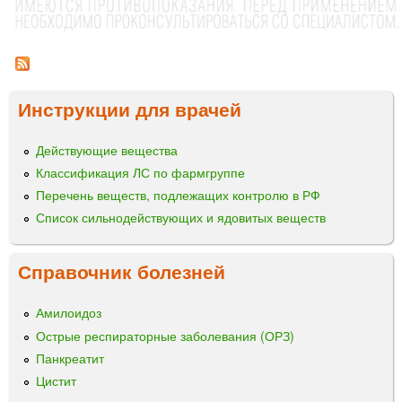
р
с
о
а
н
н
®
и
-
Т
Инструкции для врачей
ц
е
ы
в
Действующие вещества
а
Классификация ЛС по фармгруппе
р
а
Перечень веществ, подлежащих контролю в РФ
с
Список сильнодействующих и ядовитых веществ
т
в
Справочник болезней
о
р
д
Амилоидоз
л
Острые респираторные заболевания (ОРЗ)
я
Панкреатит
п
Цистит
о
д