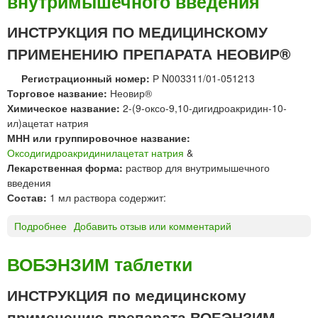
внутримышечного введения
д
и
ИНСТРУКЦИЯ ПО МЕДИЦИНСКОМУ
г
ПРИМЕНЕНИЮ ПРЕПАРАТА НЕОВИР®
и
д
Регистрационный номер:
Р N003311/01-051213
р
Торговое название:
Неовир®
о
Химическое название:
2-(9-оксо-9,10-дигидроакридин-10-
а
ил)ацетат натрия
к
МНН или группировочное название:
р
Оксодигидроакридинилацетат натрия
&
и
Лекарственная форма:
раствор для внутримышечного
д
введения
и
Состав:
1 мл раствора содержит:
н
и
Подробнее
о
Добавить отзыв или комментарий
л
Н
а
Е
ВОБЭНЗИМ таблетки
ц
О
е
В
ИНСТРУКЦИЯ по медицинскому
т
И
а
применению препарата ВОБЭНЗИМ
Р