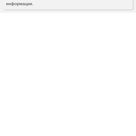
информации.
к
а