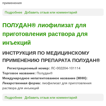
применения
Подробнее
о
Добавить отзыв или комментарий
П
О
ПОЛУДАН® лиофилизат для
С
приготовления раствора для
Т
Е
инъекций
Р
И
ИНСТРУКЦИЯ ПО МЕДИЦИНСКОМУ
З
А
ПРИМЕНЕНИЮ ПРЕПАРАТА ПОЛУДАН®
Н
®
Регистрационный номер:
ЛС-002204-101114
м
Торговое название:
Полудан®
а
Международное непатентованное название (МНН):
з
Лекарственная форма:
лиофилизат для приготовления
ь
раствора для инъекций
д
л
Подробнее
о
Добавить отзыв или комментарий
я
П