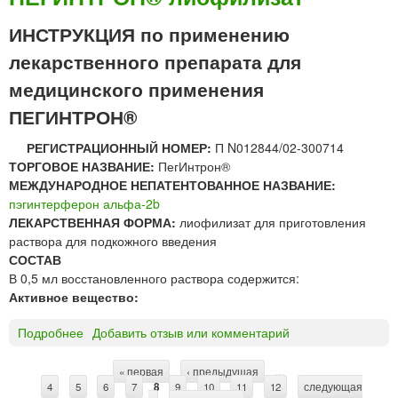
г
е
и
ИНСТРУКЦИЯ по применению
д
н
е
лекарственного препарата для
т
н
е
медицинского применения
и
р
я
ПЕГИНТРОН®
ф
"
е
РЕГИСТРАЦИОННЫЙ НОМЕР:
П N012844/02-300714
Н
р
ТОРГОВОЕ НАЗВАНИЕ:
ПегИнтрон®
И
о
МЕЖДУНАРОДНОЕ НЕПАТЕНТОВАННОЕ НАЗВАНИЕ:
И
н
пэгинтерферон альфа-2b
Э
а
ЛЕКАРСТВЕННАЯ ФОРМА:
лиофилизат для приготовления
М
л
раствора для подкожного введения
и
ь
СОСТАВ
м
ф
В 0,5 мл восстановленного раствора содержится:
.
а
Активное вещество:
Н
-
.
2
Подробнее
о
Добавить отзыв или комментарий
Ф
b
П
.
*
Е
Г
« первая
‹ предыдущая
…
С
4
5
Г
6
7
8
9
10
11
12
следующая
а