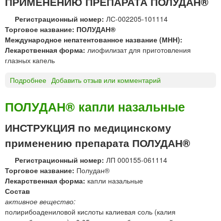
ПРИМЕНЕНИЮ ПРЕПАРАТА ПОЛУДАН®
®
р
и
л
и
Регистрационный номер:
ЛС-002205-101114
г
и
м
Торговое название: ПОЛУДАН®
о
о
е
Международное непатентованное название (МНН):
т
ф
н
Лекарственная форма:
лиофилизат для приготовления
о
и
е
глазных капель
в
л
н
л
и
Подробнее
о
Добавить отзыв или комментарий
и
е
з
П
я
н
а
О
ПОЛУДАН® капли назальные
и
т
Л
я
д
У
р
ИНСТРУКЦИЯ по медицинскому
л
Д
а
я
применению препарата ПОЛУДАН®
А
с
п
Н
т
р
Регистрационный номер:
ЛП 000155-061114
®
в
и
Торговое название:
Полудан®
л
о
г
Лекарственная форма:
капли назальные
и
р
о
Состав
о
а
т
активное вещество:
ф
д
о
полирибоадениловой кислоты калиевая соль (калия
и
л
в