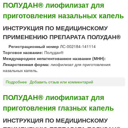
р
О
ПОЛУДАН® лиофилизат для
е
Л
к
приготовления назальных капель
У
т
Д
а
А
ИНСТРУКЦИЯ ПО МЕДИЦИНСКОМУ
л
Н
ПРИМЕНЕНИЮ ПРЕПАРАТА ПОЛУДАН®
ь
®
н
л
Регистрационный номер
ЛС-002184-141114
о
и
Торговое название:
Полудан®
г
о
Международное непатентованное название (МНН):
о
ф
Лекарственная форма:
лиофилизат для приготовления
и
и
назальных капель.
н
л
а
и
Подробнее
о
Добавить отзыв или комментарий
р
з
П
у
а
О
ПОЛУДАН® лиофилизат для
ж
т
Л
н
д
приготовления глазных капель
У
о
л
Д
г
я
А
ИНСТРУКЦИЯ ПО МЕДИЦИНСКОМУ
о
п
Н
п
р