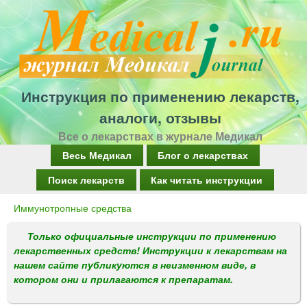
Перейти
к
основному
содержанию
Инструкция по применению лекарств,
аналоги, отзывы
Все о лекарствах в журнале Медикал
Г
Весь Медикал
Блог о лекарствах
л
Поиск лекарств
Как читать инструкции
а
Иммунотропные средства
Вы
в
здесь
Только официальные инструкции по применению
н
лекарственных средств! Инструкции к лекарствам на
о
нашем сайте публикуются в неизменном виде, в
котором они и прилагаются к препаратам.
е