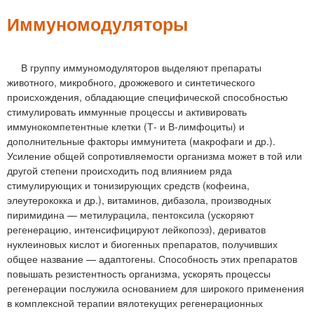
м
е
Иммуномодуляторы
н
ю
В группу иммуномодуляторов выделяют препараты
животного, микробного, дрожжевого и синтетического
происхождения, обладающие специфической способностью
стимулировать иммунные процессы и активировать
иммунокомпетентные клетки (Т- и В-лимфоциты) и
дополнительные факторы иммунитета (макрофаги и др.).
Усиление общей сопротивляемости организма может в той или
другой степени происходить под влиянием ряда
стимулирующих и тонизирующих средств (кофеина,
элеутерококка и др.), витаминов, дибазола, производных
пиримидина — метилурацила, пентоксила (ускоряют
регенерацию, интенсифицируют лейкопоэз), дериватов
нуклеиновых кислот и биогенных препаратов, получивших
общее название — адаптогены. Способность этих препаратов
повышать резистентность организма, ускорять процессы
регенерации послужила основанием для широкого применения
в комплексной терапии вялотекущих регенерационных