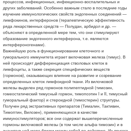
процессов, инфекционных, инфекционно-воспалительных и
других заболеваний. Особенно важным стало в последние годы
изучение иммунологических свойств эндогенных соединений —
лимфокинов, интерферонов (терапевтическую эффективность
ряда лекарственных средств — Полудан, арбидол и др. —
объясняют в определенной мере тем, что они стимулируют
образование эндогенного интерферона, т.е. являются
интерфероногенами).
Важнейшую роль в функционировании клеточного и
гуморального иммунитета играет вилочковая железа (тимус). В
ней происходят дифференциация стволовых клеток в
лимфоциты, а также секреция специфических веществ
(гормонов), оказывающих влияние на развитие и созревание
определенных клеток лимфоидной ткани. Из вилочковой
железы выделен ряд гормонов полипептидной (тимозин,
гомеостатический тимусный гормон, тимопоэтин I и II, тимусный
гуморальный фактор) и стероидной (тимостерин) структуры.
Получен ряд экстрактивных препаратов (Тималин, Тактивин,
Тимоптин, Вилозен), применяющихся в качестве
иммуностимуляторов; все они содержат вышеперечисленные
гормоны вилочковой железы (в том числе альфа-тимозин) и в
значительной мере близки между собой по действию. Из другого