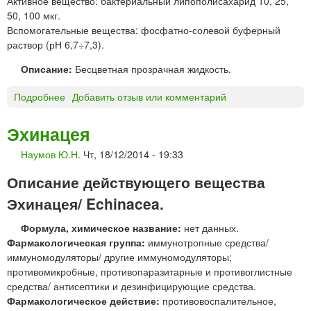
Активное вещество: бактериальный липополисахарид 10, 25,
т
50, 100 мкг.
о
Вспомогательные вещества: фосфатно-солевой буферный
р
раствор (рН 6,7÷7,3).
и
и
Описание:
Бесцветная прозрачная жидкость.
р
е
Подробнее
о
Добавить отзыв или комментарий
к
П
т
и
Эхинацея
а
р
л
Наумов Ю.Н.
Чт, 18/12/2014 - 19:33
о
ь
г
н
Описание действующего вещества
е
ы
н
Эхинацея/ Echinacea.
е
а
"
Формула, химическое название:
нет данных.
л
Н
Фармакологическая группа:
иммунотропные средства/
р
И
иммуномодуляторы/ другие иммуномодуляторы;
а
И
противомикробные, противопаразитарные и противоглистные
с
Э
средства/ антисептики и дезинфицирующие средства.
т
М
Фармакологическое действие:
противовоспалительное,
в
и