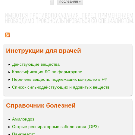
›
последняя »
И
т
м
Н
а
р
Т
л
Р
а
е
О
и
н
Н
"
и
®
л
Инструкции для врачей
ц
и
ы
о
Действующие вещества
ф
Классификация ЛС по фармгруппе
и
л
Перечень веществ, подлежащих контролю в РФ
и
Список сильнодействующих и ядовитых веществ
з
а
Справочник болезней
т
Амилоидоз
Острые респираторные заболевания (ОРЗ)
Панкреатит