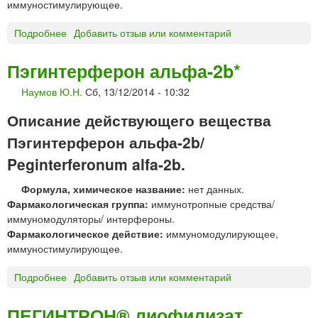
иммуностимулирующее.
о
м
р
.
Подробнее
о
Добавить отзыв или комментарий
д
Н
Э
л
.
х
я
Пэгинтерферон альфа-2b*
Ф
и
в
.
Наумов Ю.Н.
Сб, 13/12/2014 - 10:32
н
н
Г
а
у
Описание действующего вещества
а
ц
т
м
е
Пэгинтерферон альфа-2b/
р
а
я
и
Peginterferonum alfa-2b.
л
м
е
ы
Формула, химическое название:
нет данных.
и
ш
Фармакологическая группа:
иммунотропные средства/
"
е
иммуномодуляторы/ интерфероны.
ч
Фармакологическое действие:
иммуномодулирующее,
н
иммуностимулирующее.
о
г
Подробнее
о
Добавить отзыв или комментарий
о
П
в
э
ПЕГИНТРОН® лиофилизат
в