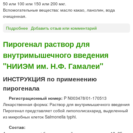
г
50 или 100 или 150 или 200 мкг.
ь
л
Вспомогательные вещества: масло какао, ланолин, вода
н
а
очищенная.
ы
з
е
н
Подробнее
о
Добавить отзыв или комментарий
ы
П
х
и
Пирогенал раствор для
к
р
а
внутримышечного введения
о
п
г
е
"НИИЭМ им. Н.Ф. Гамалеи"
е
л
н
ь
ИНСТРУКЦИЯ по применению
а
л
пирогенала
с
у
Регистрационный номер:
P N003478/01-170513
п
Лекарственная форма: Раствор для внутримышечного введения
п
Пирогенал представляет собой липополисахарид, выделенный
о
из микробных клеток Salmonella typhi.
з
Состав:
и