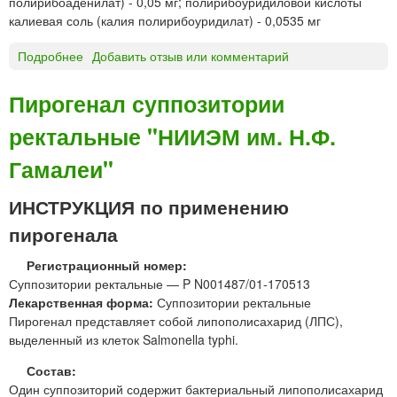
полирибоаденилат) - 0,05 мг; полирибоуридиловой кислоты
л
я
л
калиевая соль (калия полирибоуридилат) - 0,0535 мг
и
и
е
з
н
н
Подробнее
о
Добавить отзыв или комментарий
а
ъ
и
П
т
е
я
О
Пирогенал суппозитории
д
к
н
Л
л
ц
ректальные "НИИЭМ им. Н.Ф.
а
У
я
и
з
Д
п
й
Гамалеи"
а
А
р
л
Н
и
ИНСТРУКЦИЯ по применению
ь
®
г
н
к
пирогенала
о
ы
а
т
х
п
Регистрационный номер:
о
к
л
Суппозитории ректальные — P N001487/01-170513
в
а
и
Лекарственная форма:
Суппозитории ректальные
л
п
н
Пирогенал представляет собой липополисахарид (ЛПС),
е
е
а
выделенный из клеток Salmonella typhi.
н
л
з
и
Состав:
ь
а
я
Один суппозиторий содержит бактериальный липополисахарид
л