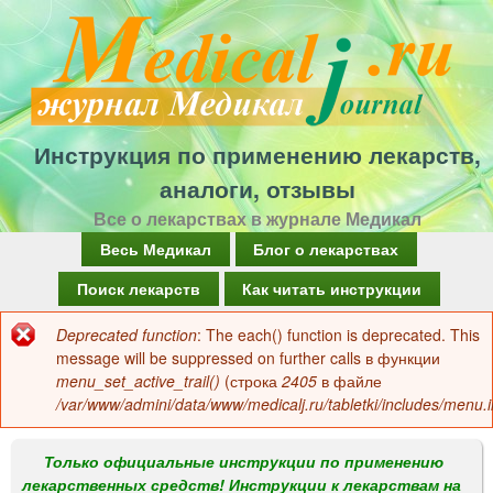
Перейти
к
основному
содержанию
Инструкция по применению лекарств,
аналоги, отзывы
Все о лекарствах в журнале Медикал
Г
Весь Медикал
Блог о лекарствах
л
Поиск лекарств
Как читать инструкции
а
Deprecated function
: The each() function is deprecated. This
Сообщение
в
message will be suppressed on further calls в функции
об
menu_set_active_trail()
(строка
2405
в файле
н
/var/www/admini/data/www/medicalj.ru/tabletki/includes/menu.i
ошибке
о
е
Только официальные инструкции по применению
лекарственных средств! Инструкции к лекарствам на