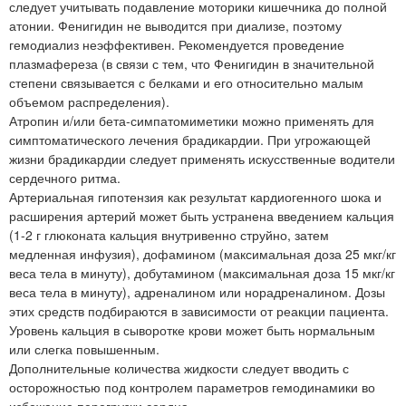
следует учитывать подавление моторики кишечника до полной
атонии. Фенигидин не выводится при диализе, поэтому
гемодиализ неэффективен. Рекомендуется проведение
плазмафереза (в связи с тем, что Фенигидин в значительной
степени связывается с белками и его относительно малым
объемом распределения).
Атропин и/или бета-симпатомиметики можно применять для
симптоматического лечения брадикардии. При угрожающей
жизни брадикардии следует применять искусственные водители
сердечного ритма.
Артериальная гипотензия как результат кардиогенного шока и
расширения артерий может быть устранена введением кальция
(1-2 г глюконата кальция внутривенно струйно, затем
медленная инфузия), дофамином (максимальная доза 25 мкг/кг
веса тела в минуту), добутамином (максимальная доза 15 мкг/кг
веса тела в минуту), адреналином или норадреналином. Дозы
этих средств подбираются в зависимости от реакции пациента.
Уровень кальция в сыворотке крови может быть нормальным
или слегка повышенным.
Дополнительные количества жидкости следует вводить с
осторожностью под контролем параметров гемодинамики во
избежание перегрузки сердца.