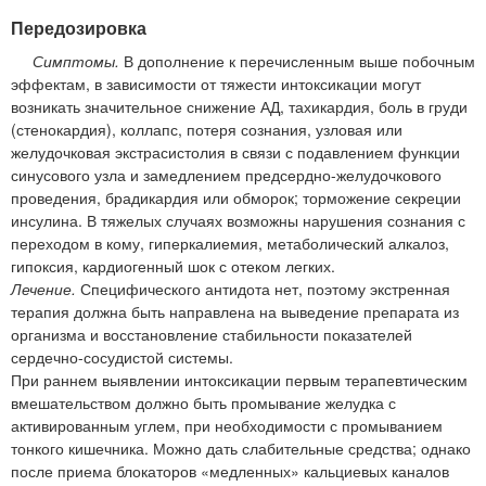
Передозировка
Симптомы.
В дополнение к перечисленным выше побочным
эффектам, в зависимости от тяжести интоксикации могут
возникать значительное снижение АД, тахикардия, боль в груди
(стенокардия), коллапс, потеря сознания, узловая или
желудочковая экстрасистолия в связи с подавлением функции
синусового узла и замедлением предсердно-желудочкового
проведения, брадикардия или обморок; торможение секреции
инсулина. В тяжелых случаях возможны нарушения сознания с
переходом в кому, гиперкалиемия, метаболический алкалоз,
гипоксия, кардиогенный шок с отеком легких.
Лечение.
Специфического антидота нет, поэтому экстренная
терапия должна быть направлена на выведение препарата из
организма и восстановление стабильности показателей
сердечно-сосудистой системы.
При раннем выявлении интоксикации первым терапевтическим
вмешательством должно быть промывание желудка с
активированным углем, при необходимости с промыванием
тонкого кишечника. Можно дать слабительные средства; однако
после приема блокаторов «медленных» кальциевых каналов