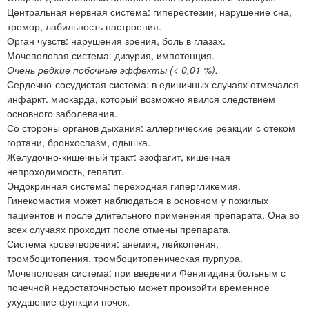
Центральная нервная система: гиперестезии, нарушение сна,
тремор, лабильность настроения.
Орган чувств: нарушения зрения, боль в глазах.
Мочеполовая система: дизурия, импотенция.
Очень редкие побочные эффекты (< 0,01 %).
Сердечно-сосудистая система: в единичных случаях отмечался
инфаркт. миокарда, который возможно явился следствием
основного заболевания.
Со стороны органов дыхания: аллергические реакции с отеком
гортани, бронхоспазм, одышка.
Желудочно-кишечный тракт: эзофагит, кишечная
непроходимость, гепатит.
Эндокринная система: переходная гипергликемия.
Гинекомастия может наблюдаться в основном у пожилых
пациентов и после длительного применения препарата. Она во
всех случаях проходит после отмены препарата.
Система кроветворения: анемия, лейкопения,
тромбоцитопения, тромбоцитопеническая пурпура.
Мочеполовая система: при введении Фенигидина больным с
почечной недостаточностью может произойти временное
ухудшение функции почек.