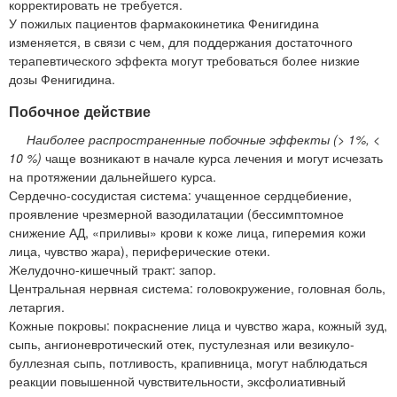
корректировать не требуется.
У пожилых пациентов фармакокинетика Фенигидина
изменяется, в связи с чем, для поддержания достаточного
терапевтического эффекта могут требоваться более низкие
дозы Фенигидина.
Побочное действие
Наиболее распространенные побочные эффекты (> 1%, <
10 %)
чаще возникают в начале курса лечения и могут исчезать
на протяжении дальнейшего курса.
Сердечно-сосудистая система: учащенное сердцебиение,
проявление чрезмерной вазодилатации (бессимптомное
снижение АД, «приливы» крови к коже лица, гиперемия кожи
лица, чувство жара), периферические отеки.
Желудочно-кишечный тракт: запор.
Центральная нервная система: головокружение, головная боль,
летаргия.
Кожные покровы: покраснение лица и чувство жара, кожный зуд,
сыпь, ангионевротический отек, пустулезная или везикуло-
буллезная сыпь, потливость, крапивница, могут наблюдаться
реакции повышенной чувствительности, эксфолиативный