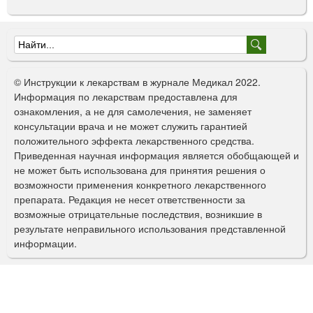
Ф
о
© Инструкции к лекарствам в журнале Медикал 2022.
р
Информация по лекарствам предоставлена для
ознакомления, а не для самолечения, не заменяет
м
консультации врача и не может служить гарантией
а
положительного эффекта лекарственного средства.
Приведенная научная информация является обобщающей и
п
не может быть использована для принятия решения о
о
возможности применения конкретного лекарственного
препарата. Редакция не несет ответственности за
и
возможные отрицательные последствия, возникшие в
с
результате неправильного использования представленной
информации.
к
а