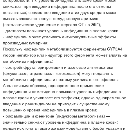
снижаться при введении нифедипина после его отмены
повышаться; совместное введение этих двух средств может
вызвать злокачественную желудочковую аритмию
(патологическое удлинение интервала QT на ЭКГ);
- дилтиазем повышает уровень нифедипина в плазме крови;
- нифедипин может усиливать антикоагулянтные эффекты
производных кумарина;
Поскольку нифедипин метаболизируется ферментом CYP3А4,
любой ингибитор или индуктор этого фермента может влиять на
метаболизм нифедипина:
- сок грейпфрута, эритромицин и азоловые антимикотики
(флуконазол, итраконазол, кетоконазол) могут подавлять
метаболизм нифедипина и поэтому усиливать его эффекты.
Аналогичным образом, одновременное применение
нифедипина и циметидина повышает уровень нифедипина в
плазме крови и усиливает его эффекты; однако одновременное
введение с ранитидином не приводит к существенному
повышению уровня нифедипина в плазме крови;
- рифампицин и фенитоин (индукторы метаболизма) —
значительно снижают уровень нифедипина в плазме крови;
нельзя исключить такого же взаимодействия с барбитуратами и