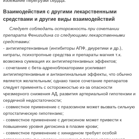
Взаимодействия с другими лекарственными
средствами и другие виды взаимодействий
Следует соблюдать осторожность при сочетании
препарата Фенигидина со следующими лекарственными
средствами:
- антигипертензивные (ингибиторы АПФ, диуретики и др.),
нитраты, психотропные средства и препараты магния т.к.
возможна суммация их антигипертензивных эффектов;
- сочетание с бета-адреноблокаторами усиливает
антигипертензивные и антиангинальные эффекты, что обычно
является желательным; однако такое сочетание препаратов
следует применять с осторожностью из-за опасности
чрезмерного снижения АД, развития артериальной гипотензии и
сердечной недостаточности;
- совместное применение с празозином может вызвать сильную
ортостатическую гипотензию;
- совместное применение с дигоксином может привести к
повышению уровня дигоксина в плазме крови;
- совместное применение с хинидином требует особой
осторожности, т.к. уровень хинидина в плазме крови может