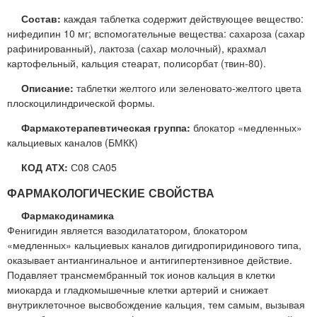
Состав:
каждая таблетка содержит действующее вещество:
нифедипин 10 мг; вспомогательные вещества: сахароза (сахар
рафинированный), лактоза (сахар молочный), крахмал
картофельный, кальция стеарат, полисорбат (твин-80).
Описание:
таблетки желтого или зеленовато-желтого цвета
плоскоцилиндрической формы.
Фармакотерапевтическая группа:
блокатор «медленных»
кальциевых каналов (БМКК)
КОД АТХ:
С08 СА05
ФАРМАКОЛОГИЧЕСКИЕ СВОЙСТВА
Фармакодинамика
Фенигидин является вазодилататором, блокатором
«медленных» кальциевых каналов дигидропиридинового типа,
оказывает антиангинальное и антигипертензивное действие.
Подавляет трансмембранный ток ионов кальция в клетки
миокарда и гладкомышечные клетки артерий и снижает
внутриклеточное высвобождение кальция, тем самым, вызывая