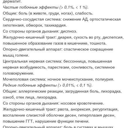
дерматит.
Частые побочные эффекты (> 0,1%, < 1 %).
Общие: боль (в животе, груди, ногах), слабость.
Сердечно-сосудистая система: снижение АД, ортостатическая
гипотензия, обморок, тахикардия.
Со стороны органов дыхания: диспноэ.
Желудочно-кишечный тракт: диарея, сухость во рту, диспепсия,
повышенное образование газов в кишечнике, тошнота.
Опорно-двигательный аппарат: спастическое сокращение
мышц голени.
Центральная нервная система: бессонница, повышенная
нервная возбудимость, парестезии, сонливость, системное
головокружение.
Мочеполовая система: ночное мочеиспускание, полиурия.
Редкие побочные эффекты (> 0,01%, < 0,1 %).
Общие: аллергические реакции, загрудинная боль, лихорадка,
озноб, отек лица, лихорадка.
Со стороны органов дыхания: носовое кровотечение.
Желудочно-кишечный тракт: рвота, анорексия, регургитация,
воспаление слизистой оболочки десен, гиперплазия десен,
повышение ГГТ, нарушение функции печени.
Опорно-двигательный аппарат: боль в суставах и мышцах.