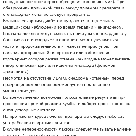
вследствие снижения кровообращения в зоне ишемии). При
обнаружении причинной связи между приемом препарата и
стенокардией лечение следует прекратить.
Больные сахарным диабетом нуждаются в тщательном
медицинском наблюдении во время терапии Фенигидином.
В начале лечения могут возникать приступы стенокардии, а у
больных со стенокардией в анамнезе может увеличиться
частота, продолжительность и тяжесть ее приступов. При
наличии артериальной гипертензии или заболевания
коронарных сосудов резкая отмена Фенигидина может вызвать
гипертонический криз или ишемию миокарда (феномен
«рикошета»).
Несмотря на отсутствие у БМКК синдрома «отмены», перед
прекращением лечения рекомендуется постепенное
уменьшение доз.
Во время лечения возможны положительные результаты при
проведении прямой реакции Кумбса и лабораторных тестов на
антинуклеарные антитела.
На протяжении курса лечения препаратом следует избегать
употребления спиртных напитков.
В случае непереносимости лактозы следует учитывать наличие
лактозы. (15 мг) в оболочке таблетки.