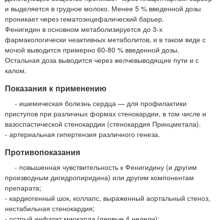
и выделяется в грудное молоко. Менее 5 % введенной дозы
проникает через гематоэнцефалический барьер.
Фенигидин в основном метаболизируется до 3-х
фармакологически неактивных метаболитов, и в таком виде с
мочой выводится примерно 60-80 % введенной дозы.
Остальная доза выводится через желчевыводящие пути и с
калом.
Показания к применению
- ишемическая болезнь сердца — для профилактики
приступов при различных формах стенокардии, в том числе и
вазоспастической стенокардии (стенокардия Принцметала).
- артериальная гипертензия различного генеза.
Противопоказания
- повышенная чувствительность к Фенигидину (и другим
производным дигидропиридина) или другим компонентам
препарата;
- кардиогенный шок, коллапс, выраженный аортальный стеноз,
нестабильная стенокардия;
- острый инфаркт миокарда (первые 4 недели);