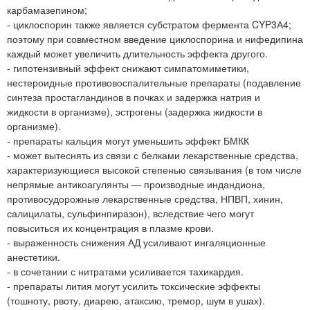
карбамазепином;
- циклоспорин также является субстратом фермента CYP3А4;
поэтому при совместном введение циклоспорина и нифедипина
каждый может увеличить длительность эффекта другого.
- гипотензивный эффект снижают симпатомиметики,
нестероидные противовоспалительные препараты (подавление
синтеза простагландинов в почках и задержка натрия и
жидкости в организме), эстрогены (задержка жидкости в
организме).
- препараты кальция могут уменьшить эффект БМКК
- может вытеснять из связи с белками лекарственные средства,
характеризующиеся высокой степенью связывания (в том числе
непрямые антикоагулянты — производные индандиона,
противосудорожные лекарственные средства, НПВП, хинин,
салицилаты, сульфинпиразон), вследствие чего могут
повыситься их концентрация в плазме крови.
- выраженность снижения АД усиливают ингаляционные
анестетики.
- в сочетании с нитратами усиливается тахикардия.
- препараты лития могут усилить токсические эффекты
(тошноту, рвоту, диарею, атаксию, тремор, шум в ушах).