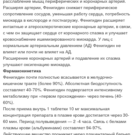
расслабление мышц периферических и коронарных артерий.
Расширяя артерии, Фенигидин снижает периферическое
сопротивление сосудов, уменьшая работу сердца, потребность
миокарда в кислороде и постнагрузку. Фенигидин расширяет
интактные и атеросклеротические коронарные артерии, в связи,
с чем он защищает сердце от коронарного спазма и улучшает
кровоснабжение ишемизированного миокарда. У лиц с
нормальным артериальным давлением (АД) Фенигидин не
влияет или почти не влияет на АД.
Расширение коронарных артерий и подавление их спазма
улучшают оксигенацию миокарда.
Фармакокинетика
Фенигидин почти полностью всасывается в желудочно-
кишечном тракте (более 90%). Абсолютная биодоступность
составляет 40-70%. Фенигидин подвергается интенсивному
метаболизму при «первом прохождении» через печень (40-
60%).
После приема внутрь 1 таблетки 10 мг максимальная
концентрация препарата в плазме крови достигается через 30-
60 мин. Период полувыведения — 2 -4 часа. Связь с белками
плазмы крови (альбуминами) составляет 94-97%.
Действующее вещество проникает через плацентарный барьер