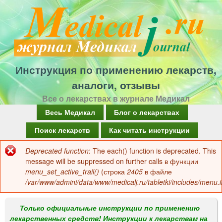
Перейти
к
основному
содержанию
Инструкция по применению лекарств,
аналоги, отзывы
Все о лекарствах в журнале Медикал
Г
Весь Медикал
Блог о лекарствах
л
Поиск лекарств
Как читать инструкции
а
Deprecated function
: The each() function is deprecated. This
Сообщение
в
message will be suppressed on further calls в функции
об
menu_set_active_trail()
(строка
2405
в файле
н
/var/www/admini/data/www/medicalj.ru/tabletki/includes/menu.i
ошибке
о
е
Только официальные инструкции по применению
лекарственных средств! Инструкции к лекарствам на