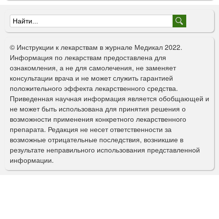
Ф
о
© Инструкции к лекарствам в журнале Медикал 2022.
р
Информация по лекарствам предоставлена для
ознакомления, а не для самолечения, не заменяет
м
консультации врача и не может служить гарантией
а
положительного эффекта лекарственного средства.
Приведенная научная информация является обобщающей и
п
не может быть использована для принятия решения о
о
возможности применения конкретного лекарственного
препарата. Редакция не несет ответственности за
и
возможные отрицательные последствия, возникшие в
с
результате неправильного использования представленной
информации.
к
а