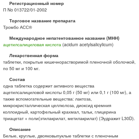
Регистрационный номер
П No 013722/01-2002
Торговое название препарата
Тромбо АСС®
Международное непатентованное название (МНН)
ацетилсалициловая кислота
(acidum acetylsalicylicum)
Лекарственная форма
таблетки, покрытые кишечнорастворимой пленочной оболочкой,
по 50 мг и 100 мг.
Состав
одна таблетка содержит активного вещества
ацетилсалициловой кислоты 0,05 г (50 мг) или 0,1 г (100 мг), а
также вспомогательные вещества: лактоза,
микрокристаллическая целлюлоза, диоксид кремния
коллоидный, картофельный крахмал, тальк, глицерина
триацетат + поли(этилакрилат, метилакрилат) (Эудражит L30D).
Описание
Белые, круглые, двояковыпуклые таблетки с пленочным