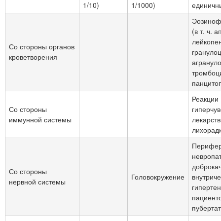
1/10)
1/1000)
единичн
Эозиноф
(в т. ч. 
лейкопе
Со стороны органов
грануло
кроветворения
агрануло
тромбоц
панцито
Реакции
Со стороны
гиперчув
иммунной системы
лекарст
лихорадк
Перифер
невропат
доброка
Со стороны
Головокружение
внутрич
нервной системы
гипертен
пациенто
пубертат