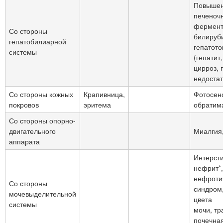
Повышен
печеноч
фермент
Со стороны
билируб
гепатобилиарной
гепатото
системы
(гепатит,
цирроз, 
недостат
Со стороны кожных
Крапивница,
Фотосен
покровов
эритема
обратим
Со стороны опорно-
двигательного
Миалгия,
аппарата
Интерст
нефрит*,
нефроти
Со стороны
синдром
мочевыделительной
цвета
системы
мочи, тр
почечна