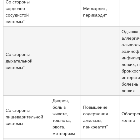
Со стороны
сердечно-
Миокардит,
сосудистой
перикардит
системы*
Одышка,
аллерги
альвеоли
эозиноф
Со стороны
инфильт
дыхательной
легких, 
системы*
бронхос
интерст
болезнь
легких
Диарея,
боль в
Повышение
Со стороны
животе,
содержания
Обостре
пищеварительной
тошнота,
амилазы,
колита
системы
рвота,
панкреатит*
метеоризм