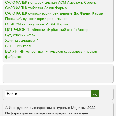
САЛОФАЛЬК пена ректальная АСМ Аэрозоль-Сервис
САЛОФАЛЬК таблетки Лозан Фарма
САЛОФАЛЬК суппозитории ректальные Др. Фальк Фарма
Пентаса® суппозитории ректальные
ОТИНУМ капли ушные МЕДА Фарма
ЦИТРАМОН П таблетки «Ирбитский хз» / «Анжеро-
Судженский хфз»
Холина салицилат*
БЕНГЕЙ® крем
БЕФУНГИН концентрат «Тульская фармацевтическая
фабрика»
Ф
о
© Инструкции к лекарствам в журнале Медикал 2022.
р
Информация по лекарствам предоставлена для