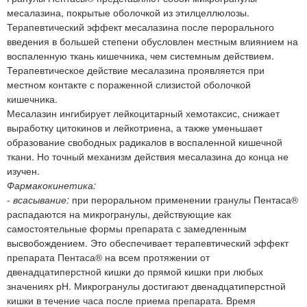
месалазина, покрытые оболочкой из этилцеллюлозы.
Терапевтический эффект месалазина после перорального
введения в большей степени обусловлен местным влиянием на
воспаленную ткань кишечника, чем системным действием.
Терапевтическое действие месалазина проявляется при
местном контакте с пораженной слизистой оболочкой
кишечника.
Месалазин ингибирует лейкоцитарный хемотаксис, снижает
выработку цитокинов и лейкотриена, а также уменьшает
образование свободных радикалов в воспаленной кишечной
ткани. Но точный механизм действия месалазина до конца не
изучен.
Фармакокинетика:
-
всасывание:
при пероральном применении гранулы Пентаса®
распадаются на микрогранулы, действующие как
самостоятельные формы препарата с замедленным
высвобождением. Это обеспечивает терапевтический эффект
препарата Пентаса® на всем протяжении от
двенадцатиперстной кишки до прямой кишки при любых
значениях рН. Микрогранулы достигают двенадцатиперстной
кишки в течение часа после приема препарата. Время