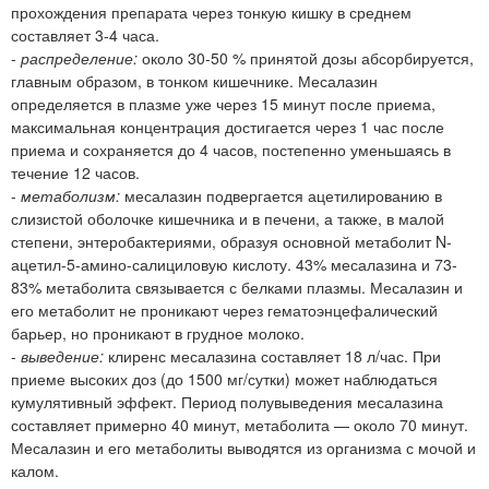
прохождения препарата через тонкую кишку в среднем
составляет 3-4 часа.
-
распределение:
около 30-50 % принятой дозы абсорбируется,
главным образом, в тонком кишечнике. Месалазин
определяется в плазме уже через 15 минут после приема,
максимальная концентрация достигается через 1 час после
приема и сохраняется до 4 часов, постепенно уменьшаясь в
течение 12 часов.
-
метаболизм:
месалазин подвергается ацетилированию в
слизистой оболочке кишечника и в печени, а также, в малой
степени, энтеробактериями, образуя основной метаболит N-
ацетил-5-амино-салициловую кислоту. 43% месалазина и 73-
83% метаболита связывается с белками плазмы. Месалазин и
его метаболит не проникают через гематоэнцефалический
барьер, но проникают в грудное молоко.
-
выведение:
клиренс месалазина составляет 18 л/час. При
приеме высоких доз (до 1500 мг/сутки) может наблюдаться
кумулятивный эффект. Период полувыведения месалазина
составляет примерно 40 минут, метаболита — около 70 минут.
Месалазин и его метаболиты выводятся из организма с мочой и
калом.