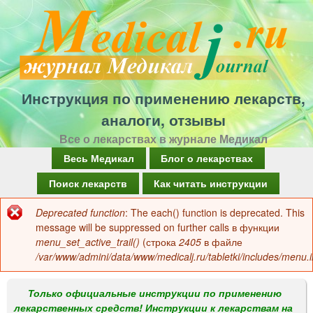
Перейти
к
основному
содержанию
Инструкция по применению лекарств,
аналоги, отзывы
Все о лекарствах в журнале Медикал
Г
Весь Медикал
Блог о лекарствах
л
Поиск лекарств
Как читать инструкции
а
Deprecated function
: The each() function is deprecated. This
Сообщение
в
message will be suppressed on further calls в функции
об
menu_set_active_trail()
(строка
2405
в файле
н
/var/www/admini/data/www/medicalj.ru/tabletki/includes/menu.i
ошибке
о
е
Только официальные инструкции по применению
лекарственных средств! Инструкции к лекарствам на