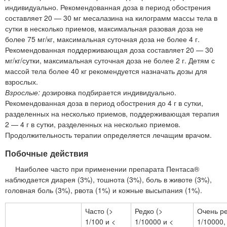
индивидуально. Рекомендованная доза в период обострения
составляет 20 — 30 мг месалазина на килограмм массы тела в
сутки в несколько приемов, максимальная разовая доза не
более 75 мг/кг, максимальная суточная доза не более 4 г.
Рекомендованная поддерживающая доза составляет 20 — 30
мг/кг/сутки, максимальная суточная доза не более 2 г. Детям с
массой тела более 40 кг рекомендуется назначать дозы для
взрослых.
Взрослые:
дозировка подбирается индивидуально.
Рекомендованная доза в период обострения до 4 г в сутки,
разделенных на несколько приемов, поддерживающая терапия
2 — 4 г в сутки, разделенных на несколько приемов.
Продолжительность терапии определяется лечащим врачом.
Побочные действия
Наиболее часто при применении препарата Пентаса®
наблюдается диарея (3%), тошнота (3%), боль в животе (3%),
головная боль (3%), рвота (1%) и кожные высыпания (1%).
Часто (>
Редко (>
Очень ре
1/100 и <
1/10000 и <
1/10000,