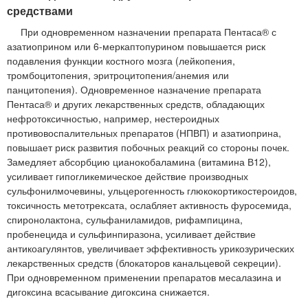
средствами
При одновременном назначении препарата Пентаса® с
азатиоприном или 6-меркаптопурином повышается риск
подавления функции костного мозга (лейкопения,
тромбоцитопения, эритроцитопения/анемия или
панцитопения). Одновременное назначение препарата
Пентаса® и других лекарственных средств, обладающих
нефротоксичностью, например, нестероидных
противовоспалительных препаратов (НПВП) и азатиоприна,
повышает риск развития побочных реакций со стороны почек.
Замедляет абсорбцию цианокобаламина (витамина В12),
усиливает гипогликемическое действие производных
сульфонилмочевины, ульцерогенность глюкокортикостероидов,
токсичность метотрексата, ослабляет активность фуросемида,
спиронолактона, сульфаниламидов, рифампицина,
пробенецида и сульфинпиразона, усиливает действие
антикоагулянтов, увеличивает эффективность урикозурических
лекарственных средств (блокаторов канальцевой секреции).
При одновременном применении препаратов месалазина и
дигоксина всасывание дигоксина снижается.