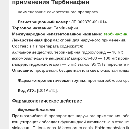
применения Тербинафин
ю
наименование лекарственного препарата
Регистрационный номер:
ЛП 002379-091014
Торговое название:
Тербинафин.
Международное непатентованное название:
тербинафин
.
Лекарственная форма:
спрей для наружного применения.
Состав:
в 1 г препарата содержится:
активное вещество:
тербинафина гидрохлорид — 10 мг;
вспомогательные вещества:
макрогол-400 — 100 мг; пропи
глицерилгидроксистеарат — 5 мг; этанол 95 % (в пересчете 
Описание:
прозрачная, бесцветная или светло-желтая жидк
Фармакотерапевтическая группа:
противогрибковое сре
Код АТХ:
[D01AE15].
Фармакологическое действие
Фармакодинамика
Противогрибковый препарат для наружного применения, обл
концентрациях обладает фунгицидной активностью в отношени
violaceum, Т. tonsurans, Microsporum canis, Epidermophyton