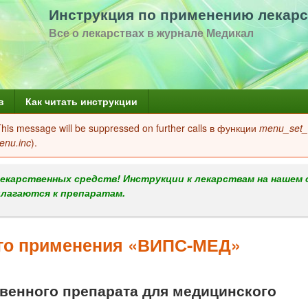
Перейти
Инструкция по применению лекарс
к
Все о лекарствах в журнале Медикал
основному
содержанию
в
Как читать инструкции
 This message will be suppressed on further calls в функции
menu_set_a
enu.inc
).
екарственных средств! Инструкции к лекарствам на нашем 
илагаются к препаратам.
ого применения «ВИПС-МЕД»
енного препарата для медицинского