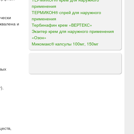
применения
ТЕРМИКОН® спрей для наружного
ически
применения
сквалена и
Тербинафин крем «ВЕРТЕКС»
Экзитер крем для наружного применения
«Озон»
Микомакс® капсулы 100мг, 150мг
овых
).
ществ,