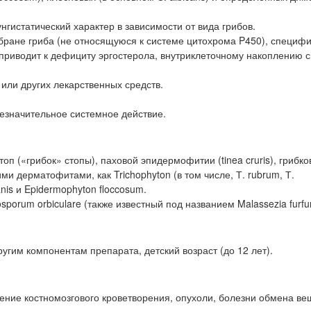
гистатический характер в зависимости от вида грибов.
бране гриба (не относящуюся к системе цитохрома P450), специф
о приводит к дефициту эргостерола, внутриклеточному накоплению 
или других лекарственных средств.
езначительное системное действие.
оп («грибок» стопы), паховой эпидермофитии (tinea cruris), грибк
ими дерматофитами, как Trichophyton (в том числе, Т. rubrum, Т.
anis и Epidermophyton floccosum.
osporum orbiculare (также известный под названием Malassezia furfur
гим компонентам препарата, детский возраст (до 12 лет).
ение костномозгового кроветворения, опухоли, болезни обмена ве