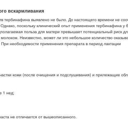
ого вскармливания
тв тербинафина выявлено не было. До настоящего времени не со
 Однако, поскольку клинический опыт применения тербинафина у
едполагаемая польза для матери превышает потенциальный риск дл
молоком. Неизвестно, может ли это небольшое количество оказыв
. При необходимости применения препарата в период лактации
участки кожи (после очищения и подслушивания) и прилежащие обл
е 1 нед;
аста не отличается от вышеописанного.