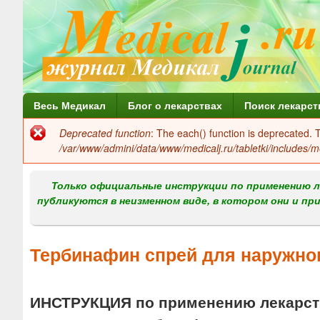
Г
Весь Медикал
Блог о лекарствах
Поиск лекарст
л
Deprecated function
: The each() function is deprecated.
Сообщение
а
/var/www/admini/data/www/medicalj.ru/tabletki/includes/m
об
в
ошибке
Только официальные инструкции по применению л
н
публикуются в неизменном виде, в котором они и пр
о
е
Тербинафин спрей для наружн
м
е
ИНСТРУКЦИЯ по применению лекарств
н