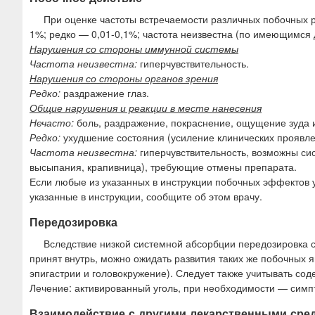
При оценке частоты встречаемости различных побочных 
1%; редко — 0,01-0,1%; частота неизвестна (по имеющимся 
Нарушения со стороны иммунной системы
Частота неизвестна:
гиперчувствительность.
Нарушения со стороны органов зрения
Редко:
раздражение глаз.
Общие нарушения и реакции в месте нанесения
Нечасто:
боль, раздражение, покраснение, ощущение зуда 
Редко:
ухудшение состояния (усиление клинических проявле
Частота неизвестна:
гиперчувствительность, возможны си
высыпания, крапивница), требующие отмены препарата.
Если любые из указанных в инструкции побочных эффектов 
указанные в инструкции, сообщите об этом врачу.
Передозировка
Вследствие низкой системной абсорбции передозировка 
принят внутрь, можно ожидать развития таких же побочных яв
эпигастрии и головокружение). Следует также учитывать сод
Лечение: активированный уголь, при необходимости — сим
Взаимодействие с другими лекарственными сре