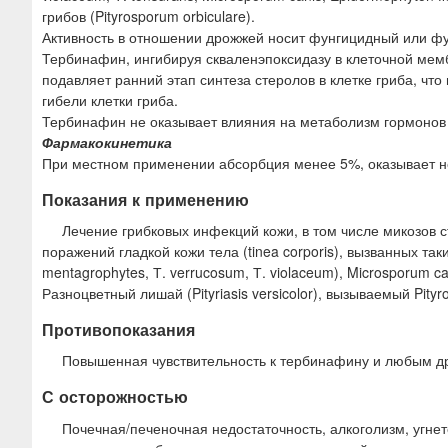
грибов (Pityrosporum orbiculare).
Активность в отношении дрожжей носит фунгицидный или фун
Тербинафин, ингибируя скваленэпоксидазу в клеточной мем
подавляет ранний этап синтеза стеролов в клетке гриба, чт
гибели клетки гриба.
Тербинафин не оказывает влияния на метаболизм гормонов 
Фармакокинетика
При местном применении абсорбция менее 5%, оказывает н
Показания к применению
Лечение грибковых инфекций кожи, в том числе микозов ст
поражений гладкой кожи тела (tinea corporis), вызванных так
mentagrophytes, Т. verrucosum, Т. violaceum), Microsporum c
Разноцветный лишай (Pityriasis versicolor), вызываемый Pityr
Противопоказания
Повышенная чувствительность к тербинафину и любым дру
С осторожностью
Почечная/печеночная недостаточность, алкоголизм, угнет