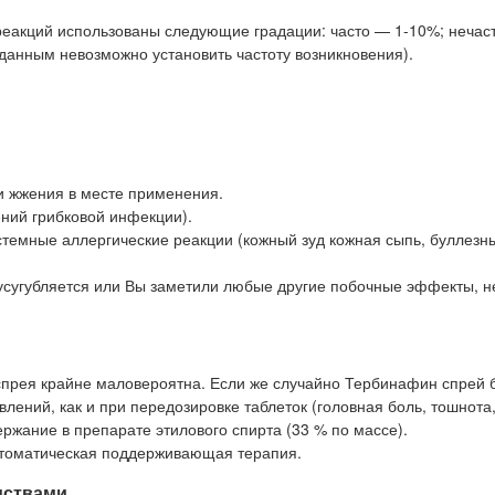
реакций использованы следующие градации: часто — 1-10%; нечаст
данным невозможно установить частоту возникновения).
и жжения в месте применения.
ний грибковой инфекции).
стемные аллергические реакции (кожный зуд кожная сыпь, буллезн
усугубляется или Вы заметили любые другие побочные эффекты, н
спрея крайне маловероятна. Если же случайно Тербинафин спрей 
лений, как и при передозировке таблеток (головная боль, тошнота,
ержание в препарате этилового спирта (33 % по массе).
птоматическая поддерживающая терапия.
дствами