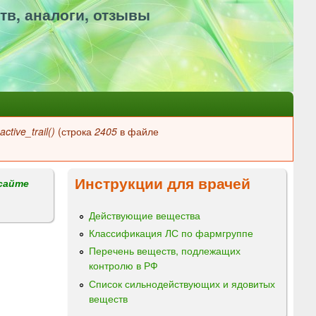
тв, аналоги, отзывы
ctive_trail()
(строка
2405
в файле
Инструкции для врачей
сайте
Действующие вещества
Классификация ЛС по фармгруппе
Перечень веществ, подлежащих
контролю в РФ
Список сильнодействующих и ядовитых
веществ