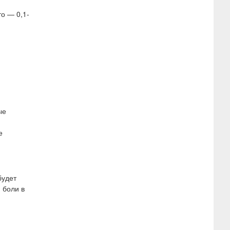
о — 0,1-
ые
е
будет
 боли в