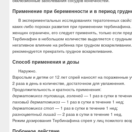
окклюзионные заболевания сосудов конечностей.
Применение при беременности и в период грудн
В экспериментальных исследованиях тератогенных свойс
каких-либо пороках развития при применении тербинафина.
женщин ограничен, его следует применять, только если пр
Тербинафин в небольшом количестве выделяется с грудным 
негативное влияние на ребенка при грудном вскармливании
рекомендуется прекратить грудное вскармливание.
Способ применения и дозы
Наружно.
Взрослым и детям от 12 лет спрей наносят на пораженные 
2 раза в день в количестве, достаточном для увлажнения.
Продолжительность и кратность применения:
дерматомикоз туловища, голеней
— 1 раз в сутки в течени
паховый дерматомикоз
— 1 раз в сутки в течение 1 нед;
дерматомикоз стоп
— 1 раз в сутки в течение 1 нед;
разноцветный лишай
— 2 раза в сутки в течение 1 нед.
Режим дозирования Тербинафина спрея у лиц пожилого возр
Побочное действие