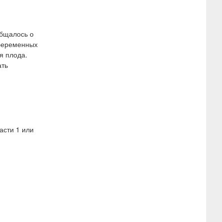
общалось о
 беременных
я плода.
ать
асти 1 или