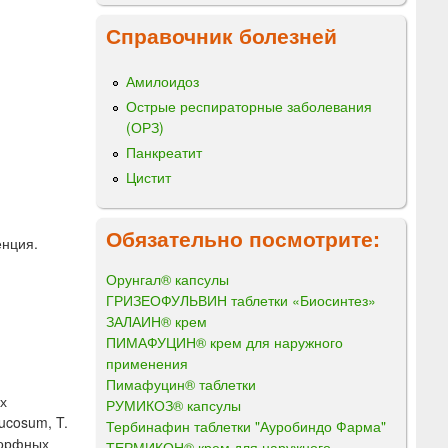
Справочник болезней
Амилоидоз
Острые респираторные заболевания
(ОРЗ)
Панкреатит
Цистит
Обязательно посмотрите:
енция.
Орунгал® капсулы
ГРИЗЕОФУЛЬВИН таблетки «Биосинтез»
ЗАЛАИН® крем
ПИМАФУЦИН® крем для наружного
применения
Пимафуцин® таблетки
х
РУМИКОЗ® капсулы
ucosum, T.
Тербинафин таблетки "Ауробиндо Фарма"
иморфных
ТЕРМИКОН® крем для наружного