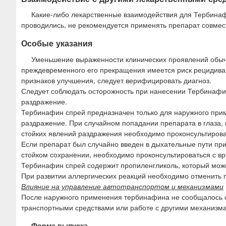
Какие-либо лекарственные взаимодействия для Тербинаф
проводились, не рекомендуется применять препарат совмес
Особые указания
Уменьшение выраженности клинических проявлений обычн
преждевременного его прекращения имеется риск рецидива 
признаков улучшения, следует верифицировать диагноз.
Следует соблюдать осторожность при нанесении Тербинафина
раздражение.
Тербинафин спрей предназначен только для наружного примен
раздражение. При случайном попадании препарата в глаза, 
стойких явлений раздражения необходимо проконсультирова
Если препарат был случайно введен в дыхательные пути при 
стойком сохранении, необходимо проконсультироваться с вр
Тербинафин спрей содержит пропиленгликоль, который може
При развитии аллергических реакций необходимо отменить 
Влияние на управление автотранспортом и механизмами
После наружного применения тербинафина не сообщалось о
транспортными средствами или работе с другими механизм
Форма выпуска