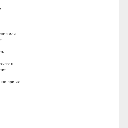
е
ения или
ся
ть
 вызвать
ития
нно при их