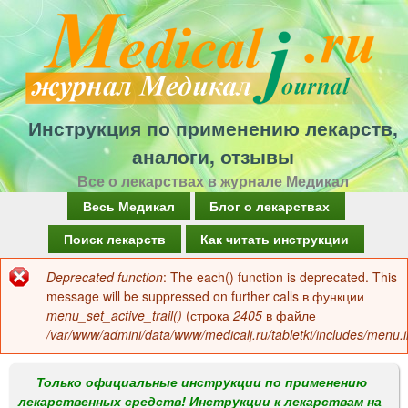
Перейти
к
основному
содержанию
Инструкция по применению лекарств,
аналоги, отзывы
Все о лекарствах в журнале Медикал
Г
Весь Медикал
Блог о лекарствах
л
Поиск лекарств
Как читать инструкции
а
Deprecated function
: The each() function is deprecated. This
Сообщение
в
message will be suppressed on further calls в функции
об
menu_set_active_trail()
(строка
2405
в файле
н
/var/www/admini/data/www/medicalj.ru/tabletki/includes/menu.i
ошибке
о
е
Только официальные инструкции по применению
лекарственных средств! Инструкции к лекарствам на