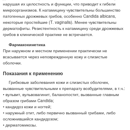
нарушая их целостность и функции, что приводит к гибели
микроорганизмов. К натамицину чувствительны большинство
патогенных дрожжевых грибов, особенно Candida albicans,
некоторые простейшие (T. vaginalis). Менее чувствительны
дерматофиты. Резистентность к натамицину среди дрожжевых
грибов в клинической практике не встречается.
Фармакокинетика
При наружном и местном применении практически не
всасывается через неповрежденную кожу и слизистые
оболочки.
Показания к применению
Грибковые заболевания кожи и слизистых оболочек,
вызванные чувствительными к препарату возбудителями, в т.ч.:
• вульвит, вульвовагинит, баланопостит, вызванные главным
образом грибами Candida;
• кандидоз кожи и ногтей;
• наружный отит, либо первично вызванный грибами, либо
осложнившийся кандидозом;
• дерматомикозы.