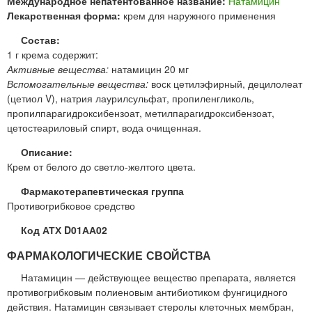
Международное непатентованное название:
Натамицин
Лекарственная форма:
крем для наружного применения
Состав:
1 г крема содержит:
Активные вещества:
натамицин 20 мг
Вспомогательные вещества:
воск цетилэфирный, децилолеат
(цетиол V), натрия лаурилсульфат, пропиленгликоль,
пропилпарагидроксибензоат, метилпарагидроксибензоат,
цетостеариловый спирт, вода очищенная.
Описание:
Крем от белого до светло-желтого цвета.
Фармакотерапевтическая группа
Противогрибковое средство
Код АТХ D01АА02
ФАРМАКОЛОГИЧЕСКИЕ СВОЙСТВА
Натамицин — действующее вещество препарата, является
противогрибковым полиеновым антибиотиком фунгицидного
действия. Натамицин связывает стеролы клеточных мембран,